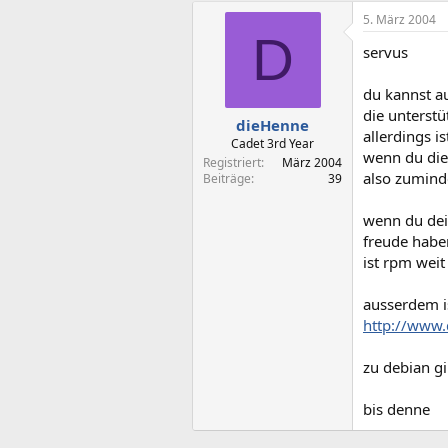
5. März 2004
D
servus
du kannst a
die unterstü
dieHenne
allerdings i
Cadet 3rd Year
wenn du die
Registriert
März 2004
also zuminde
Beiträge
39
wenn du dein
freude haben
ist rpm weit
ausserdem is
http://www.
zu debian gi
bis denne