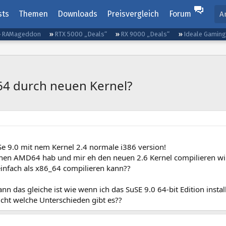
sts
Themen
Downloads
Preisvergleich
Forum
A
RAMageddon
RTX 5000 „Deals“
RX 9000 „Deals“
Ideale Gamin
_64 durch neuen Kernel?
Se 9.0 mit nem Kernel 2.4 normale i386 version!
 nen AMD64 hab und mir eh den neuen 2.6 Kernel compilieren wil
einfach als x86_64 compilieren kann??
nn das gleiche ist wie wenn ich das SuSE 9.0 64-bit Edition instal
cht welche Unterschieden gibt es??