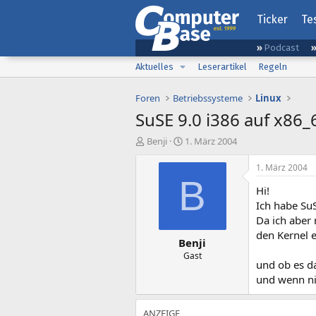
Ticker
Te
Podcast
Aktuelles
Leserartikel
Regeln
Foren
Betriebssysteme
Linux
SuSE 9.0 i386 auf x86
E
E
Benji
1. März 2004
r
r
s
s
1. März 2004
t
t
B
Hi!
e
e
l
l
Ich habe Su
l
l
Da ich aber
e
t
den Kernel 
Benji
r
a
m
Gast
und ob es da
und wenn ni