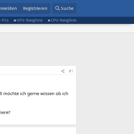
nmelden
Registrieren
Suche
g-PCs
GPU-Rangliste
CPU-Rangliste
#1
l möchte ich gerne wissen ob ich
liere?