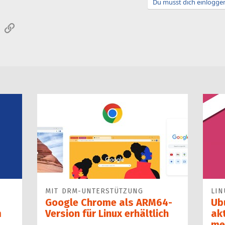
Du musst dich einloggen
sApp
E-Mail
Link
MIT DRM-UNTERSTÜTZUNG
LIN
Google Chrome als ARM64-
Ub
m
Version für Linux erhältlich
ak
me