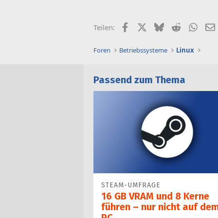
Facebook
X (Twitter)
Bluesky
Reddit
What
Teilen:
Foren
Betriebssysteme
Linux
Passend zum Thema
STEAM-UMFRAGE
16 GB VRAM und 8 Kerne
führen – nur nicht auf de
PC