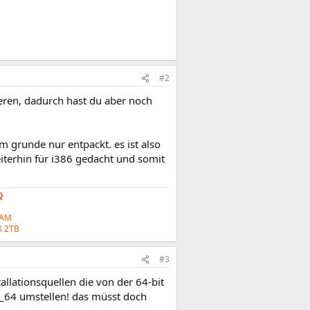
#2
eren, dadurch hast du aber noch
m grunde nur entpackt. es ist also
iterhin für i386 gedacht und somit
Q
RAM
 2TB
#3
allationsquellen die von der 64-bit
6_64 umstellen! das müsst doch