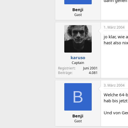
dann gehen
Benji
Gast
1. März 2004
jo klar, wie
hast also ni
karuso
Captain
Registriert
Juni 2001
Beiträge
4.081
3. März 2004
B
Welche 64-b
hab bis jet
Und von Gent
Benji
Gast