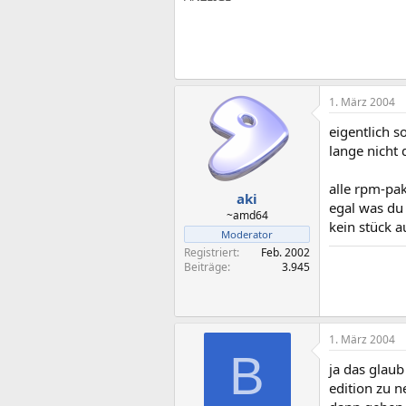
1. März 2004
eigentlich 
lange nicht 
alle rpm-pak
aki
egal was du 
~amd64
kein stück a
Moderator
Registriert
Feb. 2002
Beiträge
3.945
1. März 2004
B
ja das glaub
edition zu 