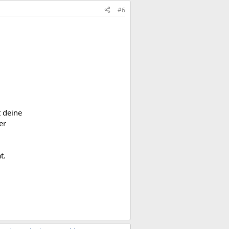
#6
t deine
er
t.