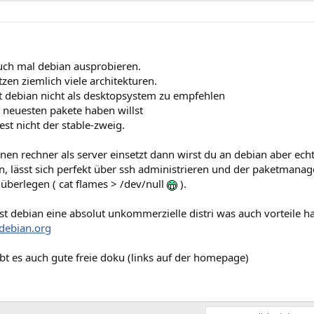
uch mal debian ausprobieren.
tzen ziemlich viele architekturen.
st debian nicht als desktopsystem zu empfehlen
 neuesten pakete haben willst
st nicht der stable-zweig.
en rechner als server einsetzt dann wirst du an debian aber ech
, lässt sich perfekt über ssh administrieren und der paketmanag
 überlegen ( cat flames > /dev/null
).
t debian eine absolut unkommerzielle distri was auch vorteile ha
debian.org
bt es auch gute freie doku (links auf der homepage)