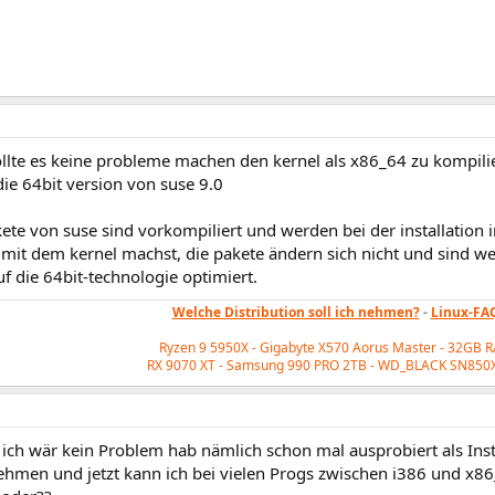
sollte es keine probleme machen den kernel als x86_64 zu kompili
die 64bit version von suse 9.0
ete von suse sind vorkompiliert und werden bei der installation i
mit dem kernel machst, die pakete ändern sich nicht und sind we
uf die 64bit-technologie optimiert.
Welche Distribution soll ich nehmen?
-
Linux-FA
Ryzen 9 5950X - Gigabyte X570 Aorus Master - 32GB 
RX 9070 XT - Samsung 990 PRO 2TB - WD_BLACK
SN850X
 ich wär kein Problem hab nämlich schon mal ausprobiert als Inst
nehmen und jetzt kann ich bei vielen Progs zwischen i386 und x8