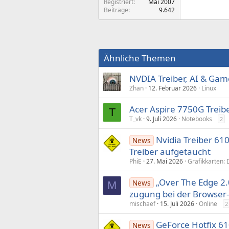
Registriert
Mai 2007
Beiträge
9.642
Ähnliche Themen
NVDIA Treiber, AI & Gam
Zhan
12. Februar 2026
Linux
Acer Aspire 7750G Trei
T
T_vk
9. Juli 2026
Notebooks
2
Nvidia Treiber 61
News
Treiber aufgetaucht
PhiE
27. Mai 2026
Grafikkarten: 
„Over The Edge 2.0
News
M
zugung bei der Browser
mischaef
15. Juli 2026
Online
2
GeForce Hotfix 6
News