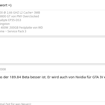
wort =)
300 @ 2,66 GHZ L2 Cache= 3MB
 9800 GT von PNY Overclocked
gabyte EP35-DS3
ingston
l 400W ,500GB Festplatte von WD
me ~ Service Pack 3
2008
s der 189.84 Beta besser ist. Er wird auch von Nvidia für GTA IV
mal Zeit für was Neues):