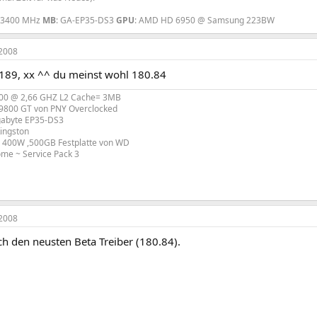
 3400 MHz
MB
: GA-EP35-DS3
GPU
: AMD HD 6950 @ Samsung 223BW
2008
 189, xx ^^ du meinst wohl 180.84
300 @ 2,66 GHZ L2 Cache= 3MB
 9800 GT von PNY Overclocked
gabyte EP35-DS3
ingston
l 400W ,500GB Festplatte von WD
me ~ Service Pack 3
2008
h den neusten Beta Treiber (180.84).