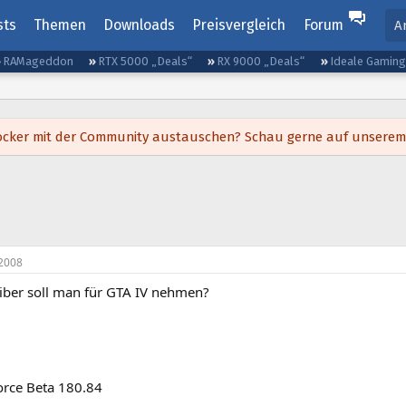
sts
Themen
Downloads
Preisvergleich
Forum
A
RAMageddon
RTX 5000 „Deals“
RX 9000 „Deals“
Ideale Gamin
h locker mit der Community austauschen? Schau gerne auf unsere
2008
iber soll man für GTA IV nehmen?
orce Beta 180.84