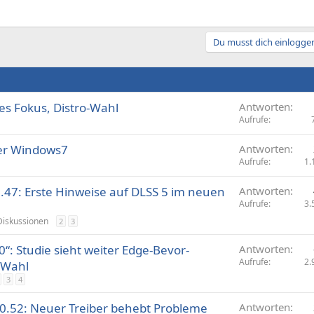
Du musst dich einloggen
es Fokus, Distro-Wahl
Antworten
Aufrufe
ber Windows7
Antworten
Aufrufe
1.
0.47: Erste Hinweise auf DLSS 5 im neuen
Antworten
Aufrufe
3.
Diskussionen
2
3
“: Studie sieht weiter Edge-Be­vor­
Antworten
Aufrufe
2.
-Wahl
3
4
10.52: Neuer Treiber behebt Probleme
Antworten