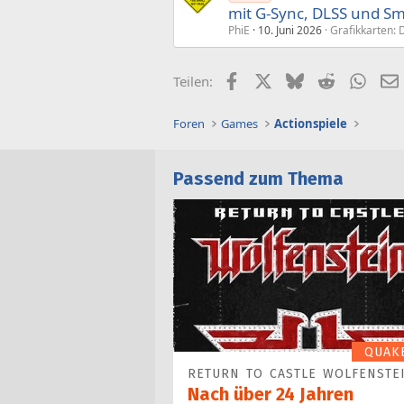
mit G-Sync, DLSS und S
PhiE
10. Juni 2026
Grafikkarten: 
Facebook
X (Twitter)
Bluesky
Reddit
What
Teilen:
Foren
Games
Actionspiele
Passend zum Thema
QUAK
RETURN TO CASTLE WOLFENSTE
Nach über 24 Jahren