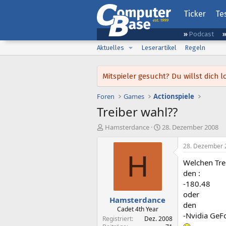
Ticker
Te
Podcast
Aktuelles
Leserartikel
Regeln
Mitspieler gesucht? Du willst dic
Foren
Games
Actionspiele
Treiber wahl??
E
E
Hamsterdance
28. Dezember 2008
r
r
s
s
28. Dezember 
t
t
H
Welchen Tre
e
e
l
l
den :
l
l
-180.48
e
t
oder
Hamsterdance
r
a
den
m
Cadet 4th Year
-Nvidia GeF
Registriert
Dez. 2008