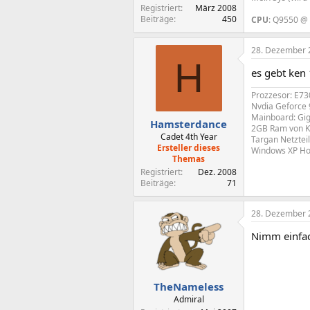
Registriert
März 2008
Beiträge
450
CPU
: Q9550 @
28. Dezember 
H
es gebt ken
Prozzesor: E7
Nvdia Geforce
Mainboard: Gi
Hamsterdance
2GB Ram von K
Cadet 4th Year
Targan Netztei
Ersteller dieses
Windows XP Ho
Themas
Registriert
Dez. 2008
Beiträge
71
28. Dezember 
Nimm einfac
TheNameless
Admiral