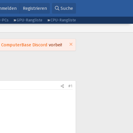
nmelden
Registrieren
Suche
g-PCs
GPU-Rangliste
CPU-Rangliste
m
ComputerBase Discord
vorbei!
#1