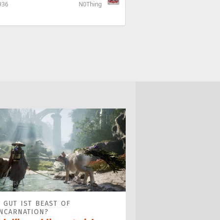
936
N0Thing
 GUT IST BEAST OF
NCARNATION?