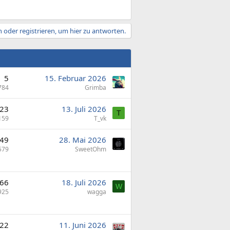
 oder registrieren, um hier zu antworten.
5
15. Februar 2026
784
Grimba
23
13. Juli 2026
T
159
T_vk
49
28. Mai 2026
579
SweetOhm
66
18. Juli 2026
W
925
wagga
22
11. Juni 2026