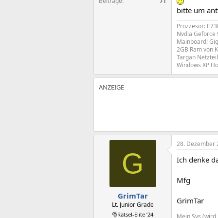
Beiträge
71
bitte um ant
Prozzesor: E7
Nvdia Geforce
Mainboard: Gi
2GB Ram von K
Targan Netztei
Windows XP Ho
28. Dezember 
G
Ich denke da
Mfg
GrimTar
GrimTar
Lt. Junior Grade
🎅Rätsel-Elite ’24
Mein Sys (wird 