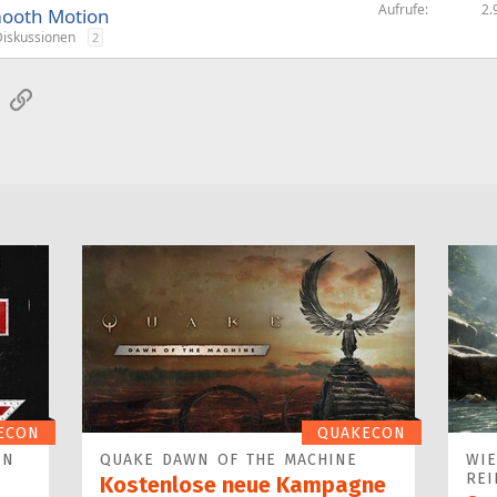
Aufrufe
2.
mooth Motion
Diskussionen
2
sApp
E-Mail
Link
ECON
QUAKECON
IN
QUAKE DAWN OF THE MACHINE
WIE
REI
Kostenlose neue Kampagne