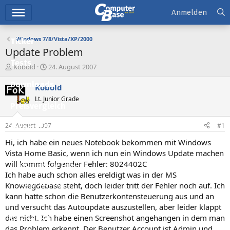
Hauptmenü
Anmelden
Windows 7/8/Vista/XP/2000
Ticker
Update Problem
Tests
E
E
Kobold
24. August 2007
r
r
Downloads
s
s
Kobold
t
t
Lt. Junior Grade
e
e
Preisvergleich
l
l
l
l
24. August 2007
#1
Forum
e
t
r
a
Hi, ich habe ein neues Notebook bekommen mit Windows
Aktuelles
m
Vista Home Basic, wenn ich nun ein Windows Update machen
will kommt folgender Fehler: 8024402C
Empfohlene Inhalte
Ich habe auch schon alles ereldigt was in der MS
Neue Beiträge
Knowlegdebase steht, doch leider tritt der Fehler noch auf. Ich
kann hatte schon die Benutzerkontensteuerung aus und an
Neueste Aktivitäten
und versucht das Autoupdate auszustellen, aber leider klappt
das nicht. Ich habe einen Screenshot angehangen in dem man
Leserartikel
das Problem erkennt. Der Benutzer Account ist Admin und