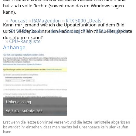
Regeln
hat auch volle Rechte (soweit man das im Windows sagen
kann).
Podcast
RAMageddon
RTX 5000 „Deals“
Kann mir jemand wie ich die Updatefunktion auf dem Bild
unten wieder so einstellen kann das ich ein manuelles Update
RX 9000 „Deals“
Ideale Gaming-PCs
GPU-Rangliste
durchführen kann?
CPU-Rangliste
Anhänge
Unbenannt.jpg
56,7 KB · Aufrufe: 365
Erst wenn die letzte Bohrinsel versenkt und die letzte Tankstelle abgerissen
ist werdet ihr einsehen, dass man nachts bei Greenpeace kein Bier kaufen
kann.