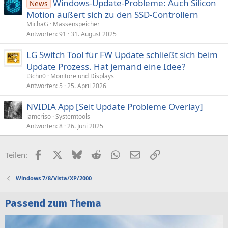
Windows-Update-Probleme: Auch Silicon
News
Motion äußert sich zu den SSD-Controllern
MichaG
Massenspeicher
Antworten
91
31. August 2025
LG Switch Tool für FW Update schließt sich beim
Update Prozess. Hat jemand eine Idee?
t3chn0
Monitore und Displays
Antworten
5
25. April 2026
NVIDIA App [Seit Update Probleme Overlay]
iamcriso
Systemtools
Antworten
8
26. Juni 2025
Facebook
X (Twitter)
Bluesky
Reddit
WhatsApp
E-Mail
Link
Teilen:
Windows 7/8/Vista/XP/2000
Passend zum Thema