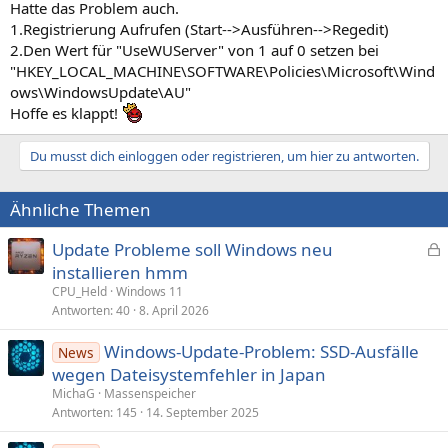
Hatte das Problem auch.
1.Registrierung Aufrufen (Start-->Ausführen-->Regedit)
2.Den Wert für "UseWUServer" von 1 auf 0 setzen bei
"HKEY_LOCAL_MACHINE\SOFTWARE\Policies\Microsoft\Wind
ows\WindowsUpdate\AU"
Hoffe es klappt!
Du musst dich einloggen oder registrieren, um hier zu antworten.
Ähnliche Themen
Update Probleme soll Windows neu
e
installieren hmm
s
CPU_Held
Windows 11
p
Antworten
40
8. April 2026
e
Windows-Update-Problem: SSD-Ausfälle
r
News
wegen Dateisystemfehler in Japan
r
t
MichaG
Massenspeicher
Antworten
145
14. September 2025