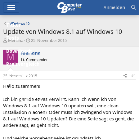
Hauptmenü
Anmelden
Windows 10
Ticker
Update von Windows 8.1 auf Windows 10
Tests
E
E
Meriana
25. November 2015
r
r
Downloads
s
s
Meriana
M
t
t
Lt. Commander
e
e
Preisvergleich
l
l
l
l
25. November 2015
#1
Forum
e
t
r
a
Hallo zusammen!
Aktuelles
m
Ich bin gerade etwas verwirrt. Kann ich wenn ich von
Empfohlene Inhalte
Windows 8.1 auf Windows 10 updaten will, eine clean
Neue Beiträge
Installation machen? Oder muss ich zwingend von Windows
8.1 auf Windows 10 Updaten? Die eine Seite sagt es geht, die
Neueste Aktivitäten
andere sagt, es geht nicht.
Leserartikel
Und welche Vorgehensweise ist grundsätzlich