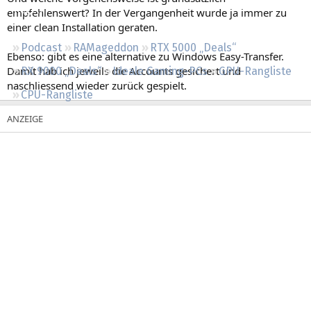
Regeln
empfehlenswert? In der Vergangenheit wurde ja immer zu
einer clean Installation geraten.
Podcast
RAMageddon
RTX 5000 „Deals“
Ebenso: gibt es eine alternative zu Windows Easy-Transfer.
Damit hab ich jeweils die Accounts gesichert und
RX 9000 „Deals“
Ideale Gaming-PCs
GPU-Rangliste
naschliessend wieder zurück gespielt.
CPU-Rangliste