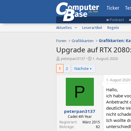
Ticker
Te
Podcast
Aktuelles
Leserartikel
Regeln
Foren
Grafikkarten
Grafikkarten: K
Upgrade auf RTX 2080
E
E
peterpan3137
1. August 2020
r
r
1
2
Nächste
s
s
t
t
e
e
1. August 2020
l
l
P
Hallo,
l
l
e
t
ich habe vo
r
a
Anbetracht 
m
deutliche V
peterpan3137
nicht schade
Cadet 4th Year
Ich wollte d
Registriert
März 2015
unterschiedl
Beiträge
82