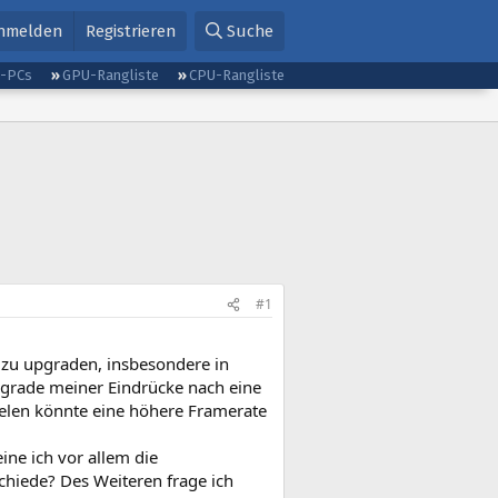
nmelden
Registrieren
Suche
g-PCs
GPU-Rangliste
CPU-Rangliste
#1
 zu upgraden, insbesondere in
pgrade meiner Eindrücke nach eine
ielen könnte eine höhere Framerate
ine ich vor allem die
chiede? Des Weiteren frage ich