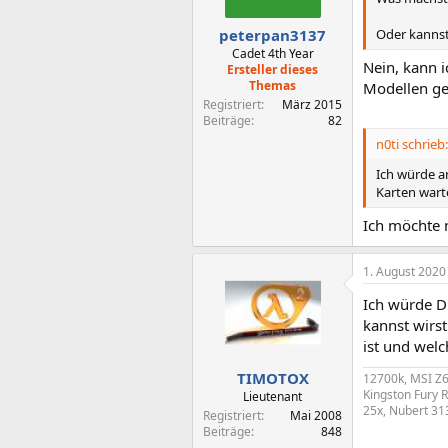
e
n
Oder kannst
peterpan3137
:
Cadet 4th Year
Nein, kann i
Ersteller dieses
Themas
Modellen ge
Registriert
März 2015
Beiträge
82
n0ti schrieb:
Ich würde an
Karten wart
Ich möchte n
1. August 2020
Ich würde D
kannst wirst
ist und wel
TIMOTOX
12700k, MSI Z6
Kingston Fury 
Lieutenant
25x, Nubert 313
Registriert
Mai 2008
Beiträge
848