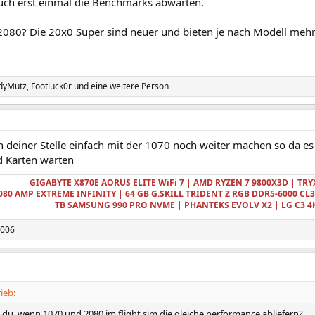
uch erst einmal die Benchmarks abwarten.
080? Die 20x0 Super sind neuer und bieten je nach Modell mehr 
dyMutz
,
Footluck0r
und eine weitere Person
 deiner Stelle einfach mit der 1070 noch weiter machen so da es 
d Karten warten
GIGABYTE X870E AORUS ELITE WiFi 7 | AMD RYZEN 7 9800X3D | TR
080 AMP EXTREME INFINITY
| 64 GB G.SKILL TRIDENT Z RGB DDR5-6000 CL
TB SAMSUNG 990 PRO NVME | PHANTEKS EVOLV X2 | LG C3 4
2006
ieb:
du, wenn 1070 und 2080 im flight sim die gleiche performance abliefern?