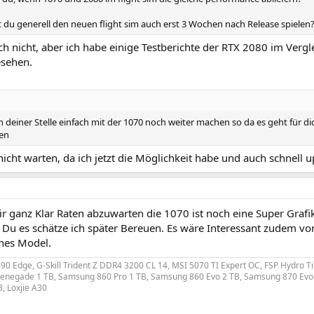
 du generell den neuen flight sim auch erst 3 Wochen nach Release spielen
ch nicht, aber ich habe einige Testberichte der RTX 2080 im Ver
sehen.
 deiner Stelle einfach mit der 1070 noch weiter machen so da es geht für di
en
icht warten, da ich jetzt die Möglichkeit habe und auch schnell
ir ganz Klar Raten abzuwarten die 1070 ist noch eine Super Graf
 Du es schätze ich später Bereuen. Es wäre Interessant zudem vo
ches Model.
90 Edge, G-Skill Trident Z DDR4 3200 CL 14, MSI 5070 TI Expert OC, FSP Hydro T
Renegade 1 TB, Samsung 860 Pro 1 TB, Samsung 860 Evo 2 TB, Samsung 870 Evo 4
, Loxjie A30