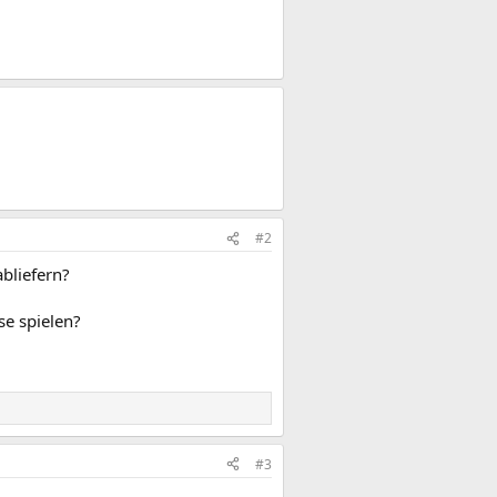
#2
bliefern?
se spielen?
#3