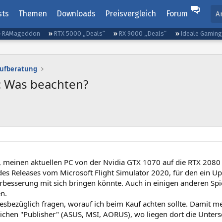
sts
Themen
Downloads
Preisvergleich
Forum
A
RAMageddon
RTX 5000 „Deals“
RX 9000 „Deals“
Ideale Gamin
aufberatung
: Was beachten?
r, meinen aktuellen PC von der Nvidia GTX 1070 auf die RTX 2080
des Releases vom Microsoft Flight Simulator 2020, für den ein U
erbesserung mit sich bringen könnte. Auch in einigen anderen Sp
n.
iesbezüglich fragen, worauf ich beim Kauf achten sollte. Damit me
ichen "Publisher" (ASUS, MSI, AORUS), wo liegen dort die Unters