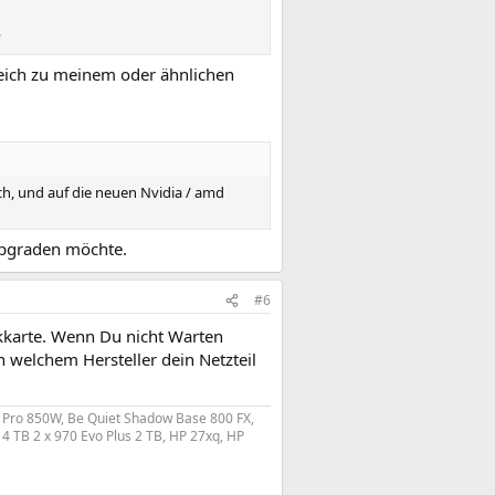
?
gleich zu meinem oder ähnlichen
ch, und auf die neuen Nvidia / amd
 upgraden möchte.
#6
ikkarte. Wenn Du nicht Warten
n welchem Hersteller dein Netzteil
i Pro 850W, Be Quiet Shadow Base 800 FX,
 TB 2 x 970 Evo Plus 2 TB, HP 27xq, HP