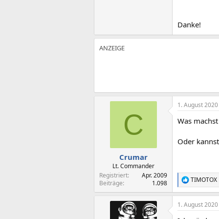
Danke!
1. August 2020
C
Was machst 
Oder kannst
Crumar
Lt. Commander
Registriert
Apr. 2009
TIMOTOX
R
Beiträge
1.098
e
a
1. August 2020
k
t