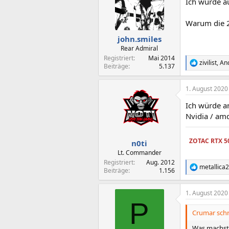
Ich würde a
i
o
n
Warum die 2
e
n
john.smiles
:
Rear Admiral
Registriert
Mai 2014
zivilist
,
An
R
Beiträge
5.137
e
a
1. August 2020
k
t
Ich würde an
i
o
Nvidia / am
n
e
n
ZOTAC RTX 5
n0ti
:
Lt. Commander
Registriert
Aug. 2012
metallica
R
Beiträge
1.156
e
a
1. August 2020
k
P
t
i
Crumar schr
o
n
Was machst 