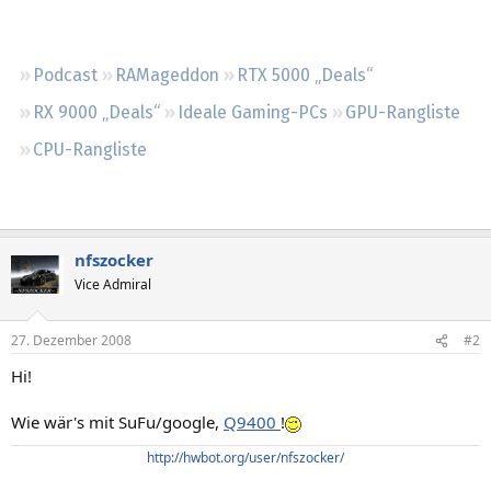
Regeln
Podcast
RAMageddon
RTX 5000 „Deals“
RX 9000 „Deals“
Ideale Gaming-PCs
GPU-Rangliste
CPU-Rangliste
nfszocker
Vice Admiral
27. Dezember 2008
#2
Hi!
Wie wär's mit SuFu/google,
Q9400
!
http://hwbot.org/user/nfszocker/