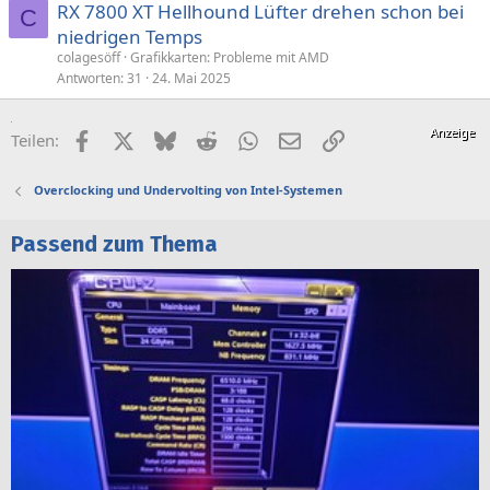
RX 7800 XT Hellhound Lüfter drehen schon bei
C
niedrigen Temps
colagesöff
Grafikkarten: Probleme mit AMD
Antworten
31
24. Mai 2025
Facebook
X (Twitter)
Bluesky
Reddit
WhatsApp
E-Mail
Link
Teilen:
Overclocking und Undervolting von Intel-Systemen
Passend zum Thema