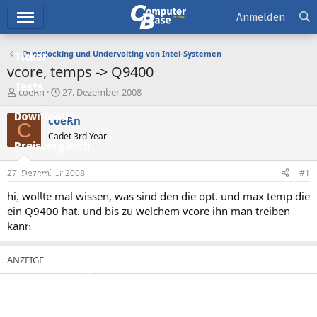
Hauptmenü
Anmelden
Overclocking und Undervolting von Intel-Systemen
Ticker
vcore, temps -> Q9400
Tests
E
E
coeRn
27. Dezember 2008
r
r
Downloads
s
s
coeRn
C
t
t
Cadet 3rd Year
e
e
Preisvergleich
l
l
l
l
27. Dezember 2008
#1
Forum
e
t
r
a
hi, wollte mal wissen, was sind den die opt. und max temp die
Aktuelles
m
ein Q9400 hat. und bis zu welchem vcore ihn man treiben
kann
Empfohlene Inhalte
Neue Beiträge
Neueste Aktivitäten
Leserartikel