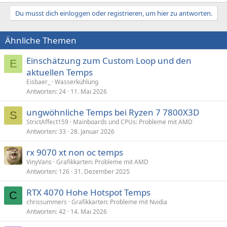
Du musst dich einloggen oder registrieren, um hier zu antworten.
Ähnliche Themen
Einschätzung zum Custom Loop und den
E
aktuellen Temps
Eisbaer_
Wasserkühlung
Antworten
24
11. Mai 2026
ungwöhnliche Temps bei Ryzen 7 7800X3D
S
StrictAffect159
Mainboards und CPUs: Probleme mit AMD
Antworten
33
28. Januar 2026
rx 9070 xt non oc temps
VinyVans
Grafikkarten: Probleme mit AMD
Antworten
126
31. Dezember 2025
RTX 4070 Hohe Hotspot Temps
C
chrissummers
Grafikkarten: Probleme mit Nvidia
Antworten
42
14. Mai 2026