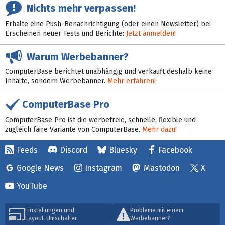
Nichts mehr verpassen!
Erhalte eine Push-Benachrichtigung (oder einen Newsletter) bei
Erscheinen neuer Tests und Berichte:
Jetzt anmelden!
Warum Werbebanner?
ComputerBase berichtet unabhängig und verkauft deshalb keine
Inhalte, sondern Werbebanner.
Mehr erfahren!
ComputerBase Pro
ComputerBase Pro ist die werbefreie, schnelle, flexible und
zugleich faire Variante von ComputerBase.
Mehr dazu!
Feeds
Discord
Bluesky
Facebook
Google News
Instagram
Mastodon
X
YouTube
Einstellungen und
Probleme mit einem
Layout-Umschalter
Werbebanner?