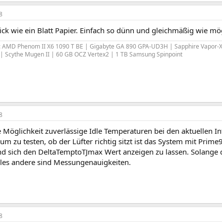
8
ick wie ein Blatt Papier. Einfach so dünn und gleichmäßig wie mö
: AMD Phenom II X6 1090 T BE | Gigabyte GA 890 GPA-UD3H | Sapphire Vapor-X 
 Scythe Mugen II | 60 GB OCZ Vertex2 | 1 TB Samsung Spinpoint
8
e Möglichkeit zuverlässige Idle Temperaturen bei den aktuellen In
um zu testen, ob der Lüfter richtig sitzt ist das System mit Prime
d sich den DeltaTemptoTJmax Wert anzeigen zu lassen. Solange dies
les andere sind Messungenauigkeiten.
8