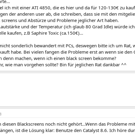
rte...
l ich mit einer ATI 4850, die es hier und da für 120-130€ zu kau
gen der anderen user ab, die schreiben, dass sie mit den mitgel
 screens und Abstürze und Probleme jeglicher Art haben.
autstärke und der Temperatur (ich glaub 80 Grad Idle) würde ich 
e kaufen, z.B Saphire Toxic (ca.150€)...
t nicht sonderlich bewandert mit PCs, deswegen bitte ich um Rat, 
kauft habe. Bei vielen fangen die Probleme erst an wenn sie den C
h denn machen, wenn ich einen black screen bekomme?
r, wie man vorgehen sollte? Bin für jeglichen Rat dankbar ^^
8
n diesen Blackscreens noch nicht gehört...Wenn das Probleme mit
gen, ist die Lösung klar: Benutze den Catalyst 8.6. Ich höre d