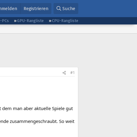
nmelden
Registrieren
Suche
g-PCs
GPU-Rangliste
CPU-Rangliste
#1
t dem man aber aktuelle Spiele gut
ende zusammengeschraubt. So weit