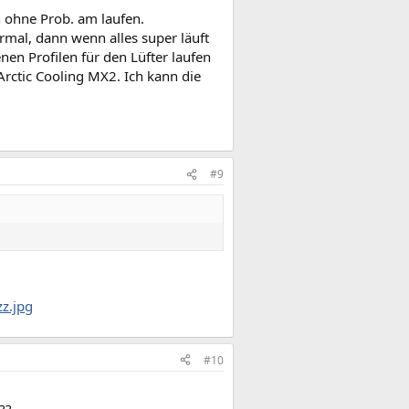
 ohne Prob. am laufen.
rmal, dann wenn alles super läuft
en Profilen für den Lüfter laufen
rctic Cooling MX2. Ich kann die
#9
z.jpg
#10
??