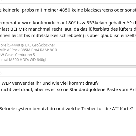
e keinerlei probs mit meiner 4850 keine blackscsreens oder sons
temperatur wird kontinuirlich auf 80° bzw 353kelvin gehalten^^ da
 last BEI MIR manchmal recht laut, da das lüfterblatt des lüfter
onnen leicht bis mittelstarkes schrebbeln) is aber glaub isn einzelfa
 Core i5-4440 @ EKL Großclockner
MB: ASRock B85M Pro4 RAM: 8GB
0W Case: Centurion 5
uicial M500 HDD: WD 640gb
8
e WLP verwendet ihr und wie viel kommt drauf?
 nicht viel drauf, aber es ist so ne Standardgoldene Paste vom Arl
Betriebssystem benutzt du und welche Treiber für die ATI Karte?