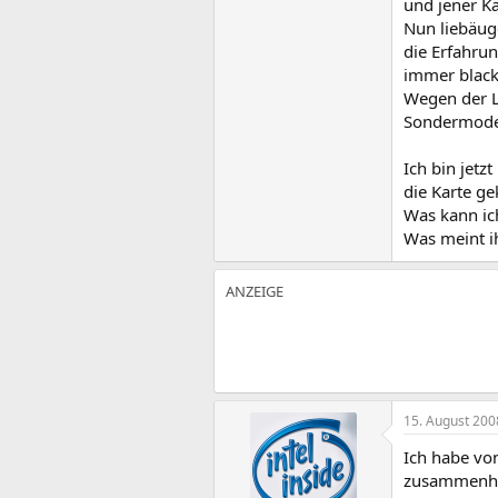
und jener Ka
Nun liebäuge
die Erfahrun
immer black
Wegen der L
Sondermodell
Ich bin jetz
die Karte ge
Was kann ic
Was meint ih
15. August 200
Ich habe vo
zusammenhän