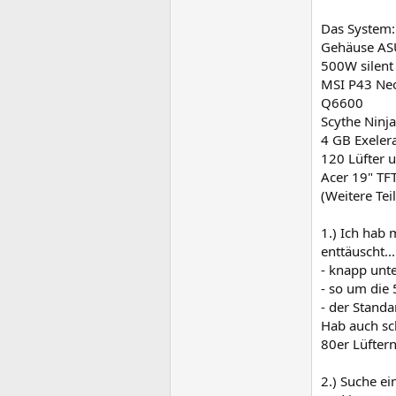
Das System:
Gehäuse AS
500W silent 
MSI P43 Ne
Q6600
Scythe Ninja
4 GB Exele
120 Lüfter u
Acer 19" TF
(Weitere Tei
1.) Ich hab 
enttäuscht...
- knapp unt
- so um die 
- der Standa
Hab auch sc
80er Lüftern
2.) Suche ei