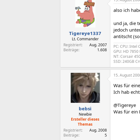
also ich hab
und ja, die 
jedoch unter
Tigereye1337
antitscht (s
Lt. Commander
Registriert
Aug. 2007
PC: CPU: Intel
Beiträge
1.608
GPU: HD 7850 
NT: Corsair 45
SSD: 240GB Cr
15. August 200
Was für ein
Ich hab echt
@Tigereye
bebsi
Was für ein 
Newbie
Ersteller dieses
Themas
Registriert
Aug. 2008
Beiträge
5