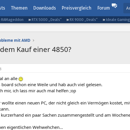
sts
Themen
Downloads
Preisvergleich
Forum
A
RAMageddon
RTX 5000 „Deals“
RX 9000 „Deals“
Ideale Gamin
robleme mit AMD
dem Kauf einer 4850?
8
al an alle
 board schon eine Weile und hab auch viel gelesen.
ich mir, ich lass mir auch mal helfen ;op
wollte einen neuen PC, der nicht gleich ein Vermögen kostet, mi
kann.
h kurzerhand ein paar Sachen zusammengestellt und am Wochen
inen eigentlichen Wehwehchen...