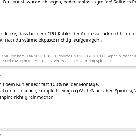
. Du kannst, würde ich sagen, bedenkenlos zugreifen! Sollte es
ch denke, dass bei dem CPU-Kühler der Anpressdruck nicht stimm
. Hast du Wärmeleitpaste (richtig) aufgetragen ?
: AMD Phenom II X6 1090 T BE | Gigabyte GA 890 GPA-UD3H | Sapphire Vapor-X 
 Scythe Mugen II | 60 GB OCZ Vertex2 | 1 TB Samsung Spinpoint
8
mit dem Kühler liegt fast 100% bei der Montage.
al runter machen, komplett reinigen (Watte& bisschen Spiritus)
shpins richtig reinmachen.
8