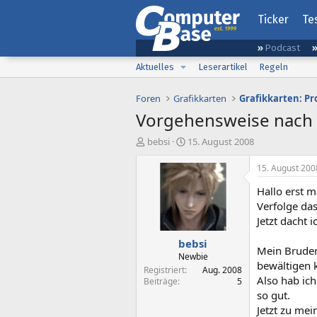
Ticker
Te
Podcast
Aktuelles
Leserartikel
Regeln
Foren
Grafikkarten
Grafikkarten: P
Vorgehensweise nach 
E
E
bebsi
15. August 2008
r
r
s
s
15. August 200
t
t
Hallo erst m
e
e
l
l
Verfolge das
l
l
Jetzt dacht 
e
t
bebsi
r
a
Mein Bruder 
m
Newbie
bewältigen 
Registriert
Aug. 2008
Also hab ic
Beiträge
5
so gut.
Jetzt zu me