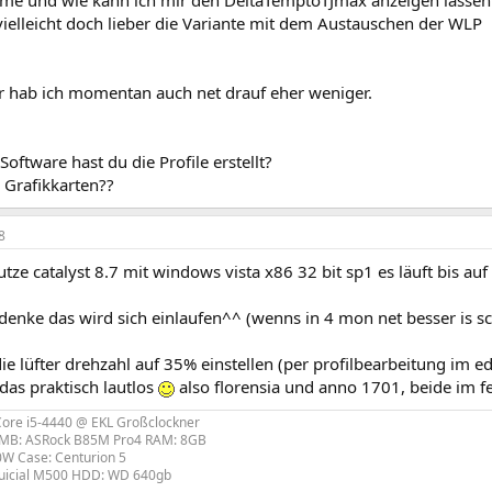
vielleicht doch lieber die Variante mit dem Austauschen der WLP
 hab ich momentan auch net drauf eher weniger.
Software hast du die Profile erstellt?
 Grafikkarten??
8
utze catalyst 8.7 mit windows vista x86 32 bit sp1 es läuft bis au
 denke das wird sich einlaufen^^ (wenns in 4 mon net besser is sc
die lüfter drehzahl auf 35% einstellen (per profilbearbeitung im ed
das praktisch lautlos
also florensia und anno 1701, beide im fe
 Core i5-4440 @ EKL Großclockner
MB: ASRock B85M Pro4 RAM: 8GB
0W Case: Centurion 5
uicial M500 HDD: WD 640gb