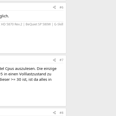
#6
glich.
HD 5870 Rev.2 | BeQuiet SP 580W | G-Skill
#7
tel Cpus auszulesen. Die einzige
95 in einen Volllastzustand zu
er >= 30 ist, ist da alles in
#8