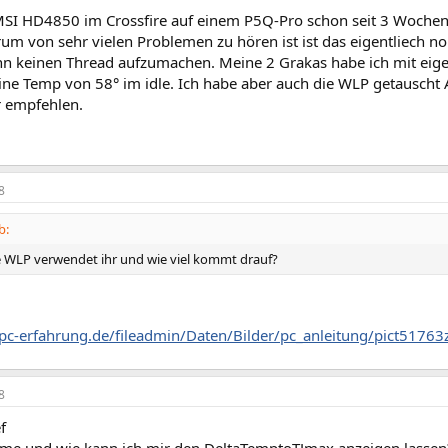
MSI HD4850 im Crossfire auf einem P5Q-Pro schon seit 3 Wochen
m von sehr vielen Problemen zu hören ist ist das eigentliech no
n keinen Thread aufzumachen. Meine 2 Grakas habe ich mit eigen
ine Temp von 58° im idle. Ich habe aber auch die WLP getauscht A
 empfehlen.
8
b:
e WLP verwendet ihr und wie viel kommt drauf?
pc-erfahrung.de/fileadmin/Daten/Bilder/pc_anleitung/pict51763z
8
f
ime und wie kann ich mir den DeltaTemptoTJmax anzeigen lassen