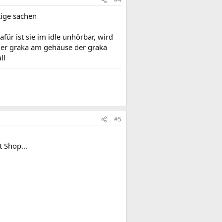
tige sachen
für ist sie im idle unhörbar, wird
s der graka am gehäuse der graka
ll
#5
t Shop...