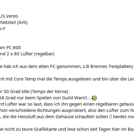
US Vento
Netzteil (Arlt)
o-F
ram PC 800
nd 2 x 80 Lüfter (regelbar)
T
le hab ich aus dem alten PC genommen, z.B Brenner, Festplatten)
mit mit Core Temp mal die Temps ausgelesen und bin über die Lei
er 50 Grad Idle (Temps der Kerne)
58 Grad nur beim Spielen von Guild Wars!!...
rd Lüfter war so laut, dass ich ihn gegen einen regelbaren getau
hon verschiedene Richtungen ausprobiert, also den Lüfter zum Ne
, die die Heissluft aus dem Gehäuse schaufeln sollen  beides ni
ne nicht zu teure Grafikkarte und lese schon seit Tagen hier im B