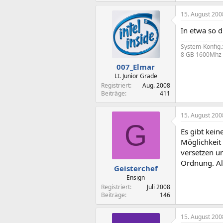
15. August 200
In etwa so d
System-Konfig.
8 GB 1600Mhz |
007_Elmar
Lt. Junior Grade
Registriert
Aug. 2008
Beiträge
411
15. August 200
G
Es gibt kein
Möglichkeit 
versetzen un
Ordnung. Al
Geisterchef
Ensign
Registriert
Juli 2008
Beiträge
146
15. August 200