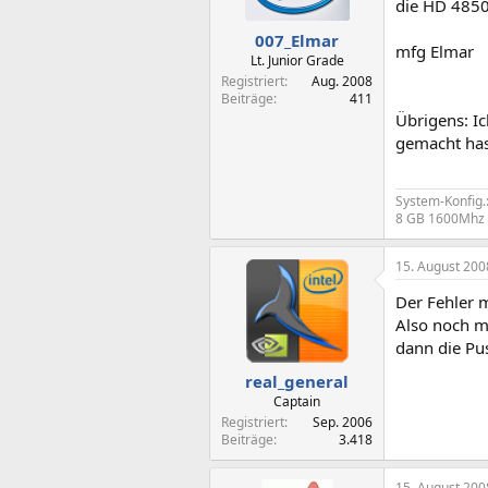
die HD 4850
007_Elmar
mfg Elmar
Lt. Junior Grade
Registriert
Aug. 2008
Beiträge
411
Übrigens: I
gemacht hast
System-Konfig.
8 GB 1600Mhz |
15. August 200
Der Fehler 
Also noch m
dann die Pu
real_general
Captain
Registriert
Sep. 2006
Beiträge
3.418
15. August 200