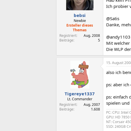
Ich probier 
bebsi
@Satis
Newbie
Danke, mehr
Ersteller dieses
Themas
Registriert
Aug. 2008
@andy1103
Beiträge
5
Mit welcher 
Die WLP der
15. August 200
also ich ben
ps: aber ich
Tigereye1337
ps: einfach 
Lt. Commander
spielen und 
Registriert
Aug. 2007
Beiträge
1.608
PC: CPU: Intel
GPU: HD 7850 
NT: Corsair 45
SSD: 240GB Cr