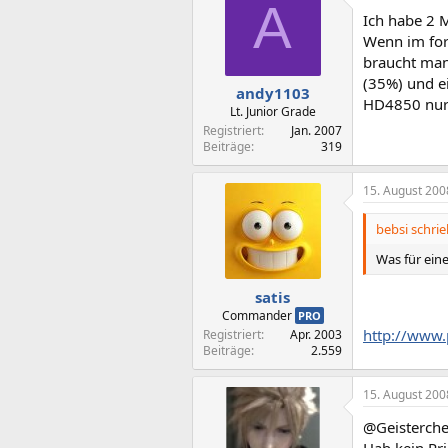
A
Ich habe 2 
Wenn im foru
braucht man
(35%) und e
andy1103
HD4850 nur
Lt. Junior Grade
Registriert
Jan. 2007
Beiträge
319
15. August 200
bebsi schrie
Was für ein
satis
Commander
PRO
http://www.
Registriert
Apr. 2003
Beiträge
2.559
15. August 200
@Geisterche
Hab kein Pr