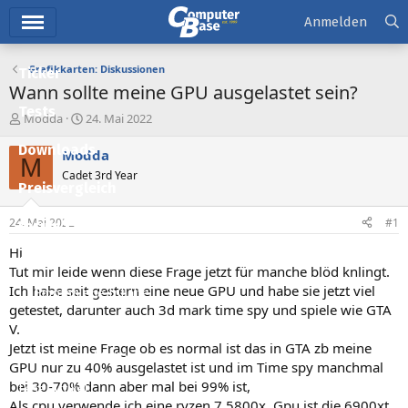
Hauptmenü
Anmelden
Grafikkarten: Diskussionen
Ticker
Wann sollte meine GPU ausgelastet sein?
Tests
E
E
Modda
24. Mai 2022
r
r
Downloads
s
s
Modda
M
t
t
Cadet 3rd Year
e
e
Preisvergleich
l
l
l
l
24. Mai 2022
#1
Forum
e
t
r
a
Hi
Aktuelles
m
Tut mir leide wenn diese Frage jetzt für manche blöd knlingt.
Ich habe seit gestern eine neue GPU und habe sie jetzt viel
Empfohlene Inhalte
getestet, darunter auch 3d mark time spy und spiele wie GTA
Neue Beiträge
V.
Jetzt ist meine Frage ob es normal ist das in GTA zb meine
Neueste Aktivitäten
GPU nur zu 40% ausgelastet ist und im Time spy manchmal
bei 30-70% dann aber mal bei 99% ist,
Leserartikel
Als cpu verwende ich eine ryzen 7 5800x, Gpu ist die 6900xt