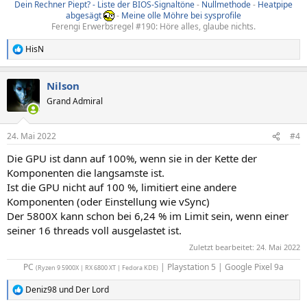
Dein Rechner Piept? - Liste der BIOS-Signaltöne
-
Nullmethode
-
Heatpipe
abgesägt
-
Meine olle Möhre bei sysprofile
Ferengi Erwerbsregel #190: Höre alles, glaube nichts.
HisN
R
e
a
Nilson
k
t
Grand Admiral
i
o
n
24. Mai 2022
#4
e
n
Die GPU ist dann auf 100%, wenn sie in der Kette der
:
Komponenten die langsamste ist.
Ist die GPU nicht auf 100 %, limitiert eine andere
Komponenten (oder Einstellung wie vSync)
Der 5800X kann schon bei 6,24 % im Limit sein, wenn einer
seiner 16 threads voll ausgelastet ist.
Zuletzt bearbeitet:
24. Mai 2022
PC
| Playstation 5 | Google Pixel 9a​
(Ryzen 9 5900X | RX 6800 XT | Fedora KDE)
Deniz98
und
Der Lord
R
e