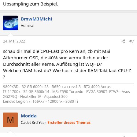
Upsampling zum Beispiel.
BmwM3Michi
Admiral
24. Mai 2022
#7
schau dir mal die CPU-Last pro Kern an, zb mit MSi
Afterburner OSD, die 40% sind vermutlich nur der
Durchschnitt aller Kerne. Auflösung ist WQHD?
Welchen RAM hast du? Wie hoch ist der RAM-Takt laut CPU-Z
?
9800X3D - 32 GB 6000cl28 - B650 x ax rev.1.3 - RTX 4090 Aorus
I7-11700k - 32 GB 3600c14 - MSi Z590 Torpedo - EVGA 3090Ti FTW3 - Asus
XG279Q - Heatkiller IV - Aquaduct 360
Lenovo Legion 7i 16IAX7 - 12900hx - 3080 Ti
Modda
M
Cadet 3rd Year
Ersteller dieses Themas