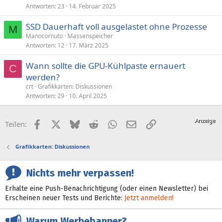
Antworten
23
14. Februar 2025
SSD Dauerhaft voll ausgelastet ohne Prozesse
M
Manocornuto
Massenspeicher
Antworten
12
17. März 2025
Wann sollte die GPU-Kühlpaste ernauert
C
werden?
crt
Grafikkarten: Diskussionen
Antworten
29
10. April 2025
Facebook
X (Twitter)
Bluesky
Reddit
WhatsApp
E-Mail
Link
Teilen:
Grafikkarten: Diskussionen
Nichts mehr verpassen!
Erhalte eine Push-Benachrichtigung (oder einen Newsletter) bei
Erscheinen neuer Tests und Berichte:
Jetzt anmelden!
Warum Werbebanner?