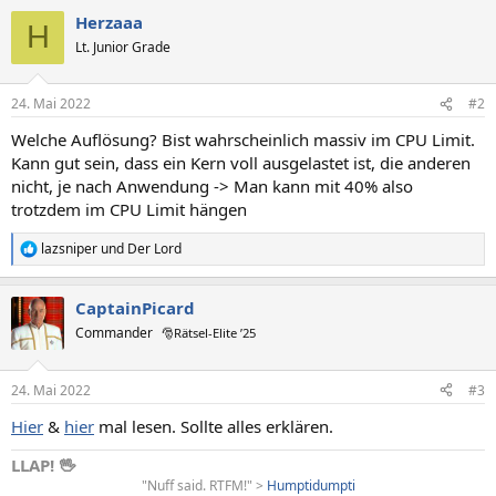
Herzaaa
H
Lt. Junior Grade
24. Mai 2022
#2
Welche Auflösung? Bist wahrscheinlich massiv im CPU Limit.
Kann gut sein, dass ein Kern voll ausgelastet ist, die anderen
nicht, je nach Anwendung -> Man kann mit 40% also
trotzdem im CPU Limit hängen
lazsniper
und
Der Lord
R
e
a
CaptainPicard
k
t
Commander
🎅Rätsel-Elite ’25
i
o
n
24. Mai 2022
#3
e
n
Hier
&
hier
mal lesen. Sollte alles erklären.
:
LLAP! 🖖
"Nuff said. RTFM!" >
Humptidumpti