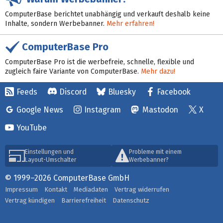
ComputerBase berichtet unabhängig und verkauft deshalb keine
Inhalte, sondern Werbebanner.
Mehr erfahren!
ComputerBase Pro
ComputerBase Pro ist die werbefreie, schnelle, flexible und
zugleich faire Variante von ComputerBase.
Mehr dazu!
Feeds
Discord
Bluesky
Facebook
Google News
Instagram
Mastodon
X
YouTube
Einstellungen und
Probleme mit einem
Layout-Umschalter
Werbebanner?
© 1999–2026 ComputerBase GmbH
Impressum
Kontakt
Mediadaten
Vertrag widerrufen
Vertrag kündigen
Barrierefreiheit
Datenschutz