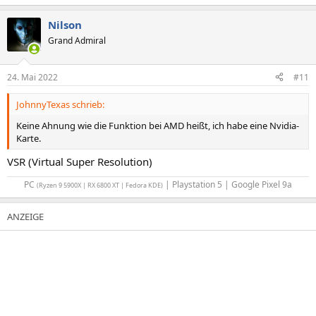
Nilson
Grand Admiral
24. Mai 2022
#11
JohnnyTexas schrieb:
Keine Ahnung wie die Funktion bei AMD heißt, ich habe eine Nvidia-
Karte.
VSR (Virtual Super Resolution)
PC
| Playstation 5 | Google Pixel 9a​
(Ryzen 9 5900X | RX 6800 XT | Fedora KDE)