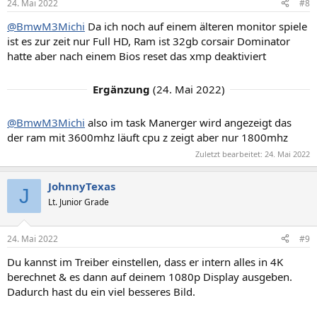
24. Mai 2022
#8
@BmwM3Michi
Da ich noch auf einem älteren monitor spiele
ist es zur zeit nur Full HD, Ram ist 32gb corsair Dominator
hatte aber nach einem Bios reset das xmp deaktiviert
Ergänzung
(
24. Mai 2022
)
@BmwM3Michi
also im task Manerger wird angezeigt das
der ram mit 3600mhz läuft cpu z zeigt aber nur 1800mhz
Zuletzt bearbeitet:
24. Mai 2022
JohnnyTexas
J
Lt. Junior Grade
24. Mai 2022
#9
Du kannst im Treiber einstellen, dass er intern alles in 4K
berechnet & es dann auf deinem 1080p Display ausgeben.
Dadurch hast du ein viel besseres Bild.