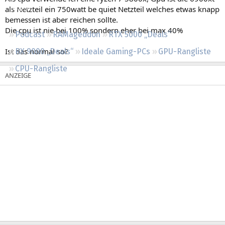
Regeln
als Netzteil ein 750watt be quiet Netzteil welches etwas knapp
bemessen ist aber reichen sollte.
Die cpu ist nie bei 100% sondern eher bei max 40%
Podcast
RAMageddon
RTX 5000 „Deals“
Ist das normal so?
RX 9000 „Deals“
Ideale Gaming-PCs
GPU-Rangliste
CPU-Rangliste