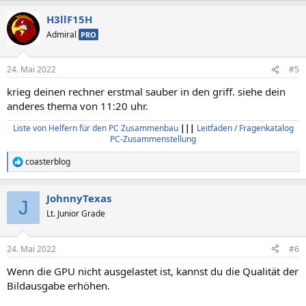
a
H3llF15H
k
t
Admiral
PRO
i
o
n
24. Mai 2022
#5
e
n
krieg deinen rechner erstmal sauber in den griff. siehe dein
:
anderes thema von 11:20 uhr.
Liste von Helfern für den PC Zusammenbau
|||
Leitfaden / Fragenkatalog
PC-Zusammenstellung
coasterblog
R
e
a
JohnnyTexas
k
J
t
Lt. Junior Grade
i
o
n
24. Mai 2022
#6
e
n
Wenn die GPU nicht ausgelastet ist, kannst du die Qualität der
:
Bildausgabe erhöhen.