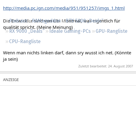
Regeln
http://media.pc.ign.com/media/951/951257/imgs_1.html
Die Entwickler sind von Ubi Montreal, was eigentlich für
Podcast
RAMageddon
RTX 5000 „Deals“
qualität spricht. (Meine Meinung)
RX 9000 „Deals“
Ideale Gaming-PCs
GPU-Rangliste
CPU-Rangliste
Wenn man nichts linken darf, dann sry wusst ich net. (Könnte
ja sein)
Zuletzt bearbeitet:
24. August 2007