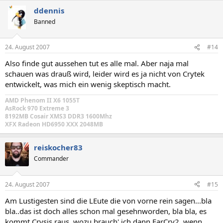
ddennis
Banned
24. August 2007
#14
Also finde gut aussehen tut es alle mal. Aber naja mal
schauen was drauß wird, leider wird es ja nicht von Crytek
entwickelt, was mich ein wenig skeptisch macht.
AMD Phenom II X6 1055T
AsRock 970 Extreme 3
8192MB Cosair XMS3 DDR3 1600Mhz
XFX Radeon HD6950 XXX 2048MB
reiskocher83
Commander
24. August 2007
#15
Am Lustigesten sind die LEute die von vorne rein sagen...bla
bla..das ist doch alles schon mal gesehnworden, bla bla, es
kommt Crysis raus, wozu brauch' ich dann FarCry2..wenn