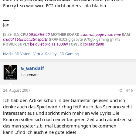
Farcry1 so war wird FC2 nicht anders...bla bla bla...
___
Jan
[SIZE=0,5]
CPU
5930K@3.50
MOTHERBOARD
asus rampage v extreme
RAM
crucial 16GB ballistix sports
GRAPHICS
gigabyte 970gtx gaming g1 @Sli
POWER SUPLY
be quiet pro 11 1000w
TOWER
corsair d900
Nvidia 3D Vision - Virtual Reality - 3D Gaming
G_Gandalf
Lieutenant
24. August 2007
#16
Ich hab den Artikel schon in der Gamestar gelesen und ich
denke auch das Spiel wird richtig fett! Auch das Szenario sieht
interessant aus und spricht mich mehr an wie Cyris! Die
Knarren sollen sich nach einer längeren Zeit auch abnutzen so
das man später z.b. mal Ladehemmungen bekommen
kann...find ich auch eine gute Idee!