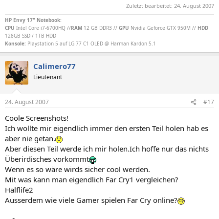
Zuletzt bearbeitet:
24. August 2007
HP Envy 17" Notebook:
CPU
Intel Core i7-6700HQ //
RAM
12 GB DDR3 //
GPU
Nvidia Geforce GTX 950M //
HDD
128GB SSD / 1TB HDD
Konsole:
Playstation 5 auf LG 77 C1 OLED @ Harman Kardon 5.1
Calimero77
Lieutenant
24. August 2007
#17
Coole Screenshots!
Ich wollte mir eigendlich immer den ersten Teil holen hab es
aber nie getan.
Aber diesen Teil werde ich mir holen.Ich hoffe nur das nichts
Überirdisches vorkommt
Wenn es so wäre wirds sicher cool werden.
Mit was kann man eigendlich Far Cry1 vergleichen?
Halflife2
Ausserdem wie viele Gamer spielen Far Cry online?