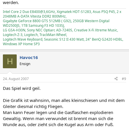
werden.
Intel Core 2 Duo E8400@3,6GHz, Xigmatek HDT-S1283, Asus P5Q P45, 2 x
2048MB A-DATA Vitesta DDR2 800MHz,
Gigabyte GeForce 8800 GTS 512MB ( G92), 250GB Western Digital
WD2500JS, 1TB Samsung F3 HD 103SJ,
LG GSA-H30N, Sony NEC Optiarc AD-7240S, Creative X-Fi Xtreme Music,
Logitech Z-3, Logitech, TrackMan Wheel,
Logitech Wave Keyboard, Seasonic S12 II 430 Watt, 24" BenQ G2420 HDBL,
Windows XP Home SP3
Havoc16
H
Ensign
24. August 2007
#9
Das Spiel wird geil.
Die Grafik ist wahnsinn, man alles kleinschiesen und mit dem
Gleiter diesmal richtig Fliegen.
Man kann Feuer legen und die Gasflaschen explodieren
Gewaltig. Wenn man verwundet ist brennt man sich die
Wunde aus, oder zieht sich die Kugel aus Arm oder Fuß.