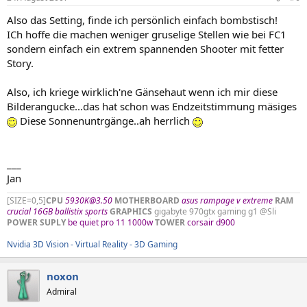
Also das Setting, finde ich persönlich einfach bombstisch!
ICh hoffe die machen weniger gruselige Stellen wie bei FC1
sondern einfach ein extrem spannenden Shooter mit fetter
Story.
Also, ich kriege wirklich'ne Gänsehaut wenn ich mir diese
Bilderangucke...das hat schon was Endzeitstimmung mäsiges
Diese Sonnenuntrgänge..ah herrlich
___
Jan
[SIZE=0,5]
CPU
5930K@3.50
MOTHERBOARD
asus rampage v extreme
RAM
crucial 16GB ballistix sports
GRAPHICS
gigabyte 970gtx gaming g1 @Sli
POWER SUPLY
be quiet pro 11 1000w
TOWER
corsair d900
Nvidia 3D Vision - Virtual Reality - 3D Gaming
noxon
Admiral