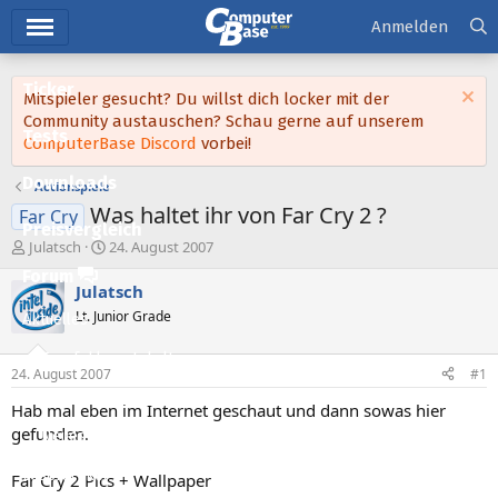
Hauptmenü
Anmelden
Ticker
Mitspieler gesucht? Du willst dich locker mit der
Community austauschen? Schau gerne auf unserem
Tests
ComputerBase Discord
vorbei!
Downloads
Actionspiele
Was haltet ihr von Far Cry 2 ?
Far Cry
Preisvergleich
E
E
Julatsch
24. August 2007
r
r
Forum
s
s
Julatsch
t
t
Lt. Junior Grade
Aktuelles
e
e
l
l
Empfohlene Inhalte
l
l
24. August 2007
#1
e
t
Neue Beiträge
r
a
Hab mal eben im Internet geschaut und dann sowas hier
m
gefunden.
Neueste Aktivitäten
Leserartikel
Far Cry 2 Pics + Wallpaper