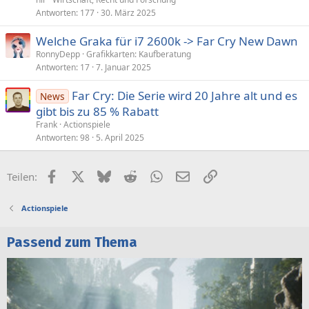
Antworten
177
30. März 2025
Welche Graka für i7 2600k -> Far Cry New Dawn
RonnyDepp
Grafikkarten: Kaufberatung
Antworten
17
7. Januar 2025
Far Cry: Die Serie wird 20 Jahre alt und es
News
gibt bis zu 85 % Rabatt
Frank
Actionspiele
Antworten
98
5. April 2025
Facebook
X (Twitter)
Bluesky
Reddit
WhatsApp
E-Mail
Link
Teilen:
Actionspiele
Passend zum Thema