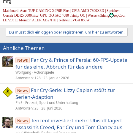
mfg
Mainboard: Asus TUF GAMING X670E-Plus | CPU: AMD 7800X3D | Speicher:
Corsair DDR5 6000mhz | GPU: ZOTAC 4080 Trinity OC | Wasserkühlung
eepCool
LE720SE | Monitor: ACER XB27HU | Netzteil:EVGA 850W
Du musst dich einloggen oder registrieren, um hier zu antworten.
Ähnliche Themen
Far Cry & Prince of Persia: 60-FPS-Update
News
für das eine, Abbruch für das andere
Wolfgang
Actionspiele
Antworten
128
23. Januar 2026
Far Cry-Serie: Lizzy Caplan stößt zur
News
Serien-Adaption
PhiE
Freizeit, Sport und Unterhaltung
Antworten
28
28. Juni 2026
Tencent investiert mehr: Ubisoft lagert
News
Assassin’s Creed, Far Cry und Tom Clancy aus
nlr
Wirtschaft, Recht und Forschung