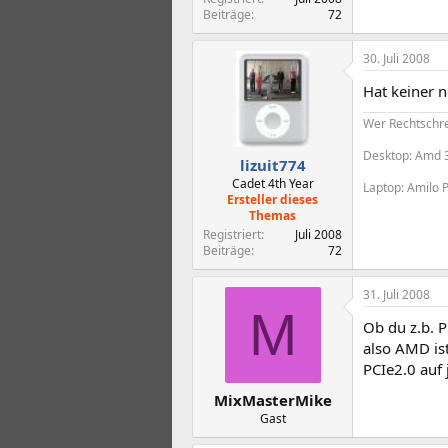
Beiträge
72
30. Juli 2008
Hat keiner n
Wer Rechtschrei
Desktop: Amd 
lizuit774
Cadet 4th Year
Laptop: Amilo 
Ersteller dieses
Themas
Registriert
Juli 2008
Beiträge
72
31. Juli 2008
M
Ob du z.b. P
also AMD ist
PCIe2.0 auf 
MixMasterMike
Gast