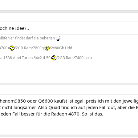
och ne Idee?..
bfehler findet darf sie behalten
3700+
/2GB Ram/7800gt
/2x80Gb Hdd
Pa 1538 Amd Turion 64x2 tl-50
/2GB Ram/7400 go tc
henom9850 oder Q6600 kaufst ist egal, preislich mit den jeweilig
 nicht langsamer. Also Quad find ich auf jeden Fall gut, aber di
jeden Fall besser für die Radeon 4870. So ist das.