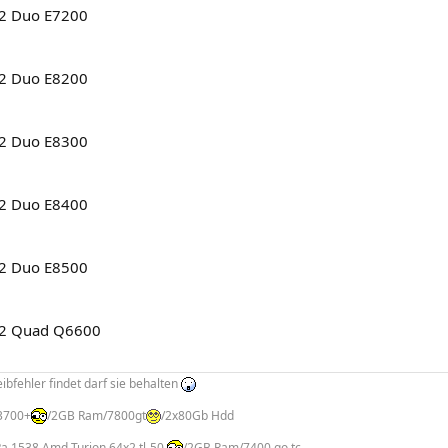
 2 Duo E7200
 2 Duo E8200
 2 Duo E8300
 2 Duo E8400
 2 Duo E8500
e 2 Quad Q6600
bfehler findet darf sie behalten
3700+
/2GB Ram/7800gt
/2x80Gb Hdd
Pa 1538 Amd Turion 64x2 tl-50
/2GB Ram/7400 go tc