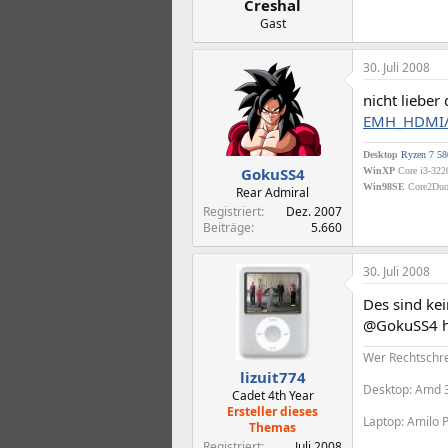
Creshal
Gast
30. Juli 2008
nicht liebe
EMH_HDMI/2
Desktop
Ryzen 7 5
GokuSS4
WinXP
Core i3-322
Win98SE
Core2Duo 
Rear Admiral
Registriert
Dez. 2007
Beiträge
5.660
30. Juli 2008
Des sind kei
@GokuSS4 hab
Wer Rechtschrei
lizuit774
Desktop: Amd 
Cadet 4th Year
Ersteller dieses
Laptop: Amilo 
Themas
Registriert
Juli 2008