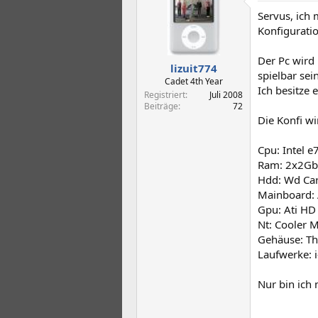
t
t
Servus, ich
e
e
l
l
Konfiguratio
l
l
e
t
Der Pc wird
lizuit774
r
a
spielbar sein
m
Cadet 4th Year
Ich besitze
Registriert
Juli 2008
Beiträge
72
Die Konfi wi
Cpu: Intel 
Ram: 2x2Gb
Hdd: Wd Car
Mainboard:
Gpu: Ati H
Nt: Cooler
Gehäuse: Th
Laufwerke: 
Nur bin ich 