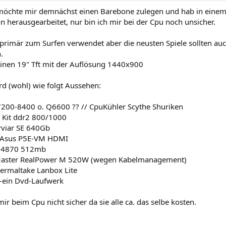
 möchte mir demnächst einen Barebone zulegen und hab in einem
n herausgearbeitet, nur bin ich mir bei der Cpu noch unsicher.
 primär zum Surfen verwendet aber die neusten Spiele sollten a
.
 einen 19" Tft mit der Auflösung 1440x900
rd (wohl) wie folgt Aussehen:
e7200-8400 o. Q6600 ?? // CpuKühler Scythe Shuriken
 Kit ddr2 800/1000
viar SE 640Gb
 Asus P5E-VM HDMI
D 4870 512mb
 Master RealPower M 520W (wegen Kabelmanagement)
ermaltake Lanbox Lite
i-ein Dvd-Laufwerk
mir beim Cpu nicht sicher da sie alle ca. das selbe kosten.