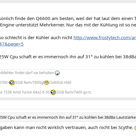
rsönlich finde den Q6600 am besten, weil der hat laut dem einen
Engine unterstützt Mehrkerner. Nur das mit der Kühlung ist so ne
so schlecht is der Kühler auch nicht
http://www.frostytech.com/ar
2247&page=5
25W Cpu schaft er es immernoch ihn auf 31° zu kühlen bei 38dBa
bfehler findet darf sie behalten
3700+
/2GB Ram/7800gt
/2x80Gb Hdd
Pa 1538 Amd Turion 64x2 tl-50
/2GB Ram/7400 go tc
25W Cpu schaft er es immernoch ihn auf 31° zu kühlen bei 38dBa Lautstärke
gaben kann man nicht wirklich vertrauen, auch nicht bei Scythe.