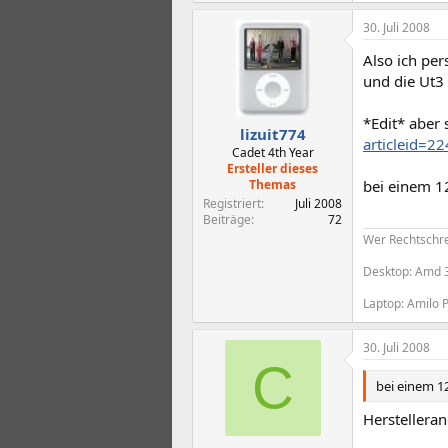
30. Juli 2008
Also ich pe
und die Ut3 
*Edit* aber 
lizuit774
articleid=
Cadet 4th Year
Ersteller dieses
Themas
bei einem 1
Registriert
Juli 2008
Beiträge
72
Wer Rechtschrei
Desktop: Amd 
Laptop: Amilo 
30. Juli 2008
C
bei einem 1
Herstelleran