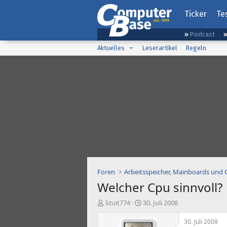
Ticker
Te
Podcast
Aktuelles
Leserartikel
Regeln
Foren
Arbeitsspeicher, Mainboards und
Welcher Cpu sinnvoll?
E
E
lizuit774
30. Juli 2008
r
r
s
s
30. Juli 2008