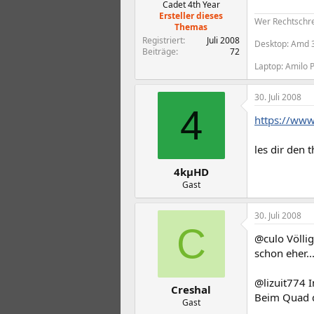
Cadet 4th Year
Ersteller dieses
Wer Rechtschrei
Themas
Registriert
Juli 2008
Desktop: Amd 
Beiträge
72
Laptop: Amilo 
30. Juli 2008
4
https://www
les dir den 
4kµHD
Gast
30. Juli 2008
C
@culo Völlig
schon eher..
@lizuit774 I
Creshal
Beim Quad d
Gast