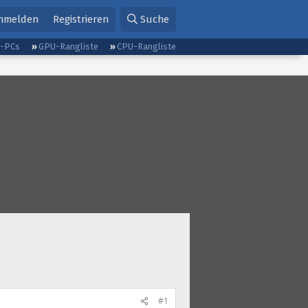
nmelden
Registrieren
Suche
g-PCs
GPU-Rangliste
CPU-Rangliste
#1