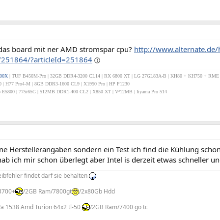
r das board mit ner AMD stromspar cpu?
http://www.alternate.de
51864/?articleId=251864
800X
| TUF B450M-Pro | 32GB DDR4-3200 CL14 | RX 6800 XT | LG 27GL83A-B
| KH80
+ KH750 + RME
0 | H77 Pro4-M | 8GB DDR3-1600 CL9 | X1950 Pro | HP P1230
E5800 | 775i65G | 512MB DDR1-400 CL2 | X850 XT | V²12MB | Iiyama Pro 514
ne Herstellerangaben sondern ein Test ich find die Kühlung scho
 ich mir schon überlegt aber Intel is derzeit etwas schneller un
bfehler findet darf sie behalten
3700+
/2GB Ram/7800gt
/2x80Gb Hdd
Pa 1538 Amd Turion 64x2 tl-50
/2GB Ram/7400 go tc