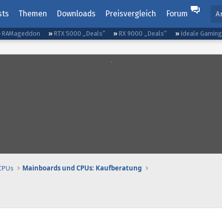
sts
Themen
Downloads
Preisvergleich
Forum
A
RAMageddon
RTX 5000 „Deals“
RX 9000 „Deals“
Ideale Gamin
 CPUs
Mainboards und CPUs: Kaufberatung