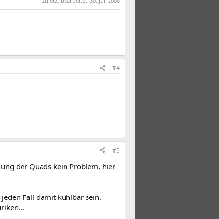
Zuletzt bearbeitet:
30. Juli 2008
#4
#5
klung der Quads kein Problem, hier
 jeden Fall damit kühlbar sein.
iken...