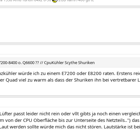
e7200-8400 o. Q6600 ?? // CpuKühler Scythe Shuriken
zkühler würde ich zu einem E7200 oder E8200 raten. Erstens reic
r Quad viel zu warm als dass der Shuriken ihn bei vertretbarer L
Lüfter passt leider nicht rein oder vllt gibts ja noch einen verglei
 cm von der CPU Oberfläche bis zur Unterseite des Netzteils..") d
 Laut werden sollte würde mich das nicht stören. Lautstärke ist b