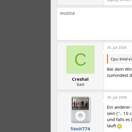
30. Juli 2008
C
Cpu: Intel 
Bei dem Win
zumindest de
Creshal
Gast
30. Juli 2008
Ein anderer 
sein (".. 10
und falls es
läuft
lizuit774