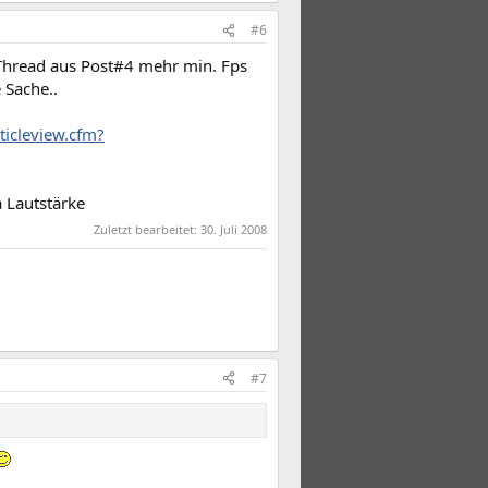
#6
 Thread aus Post#4 mehr min. Fps
 Sache..
ticleview.cfm?
 Lautstärke
Zuletzt bearbeitet:
30. Juli 2008
#7