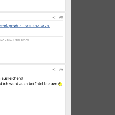
#8
/html/produc.../Asus/M3A78-
 ADI-2 DAC
| Meze 109 Pro
#9
n ausreichend
d ich werd auch bei Intel bleiben