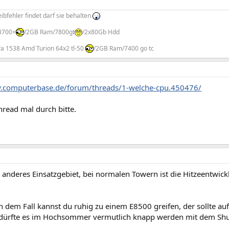
bfehler findet darf sie behalten
3700+
/2GB Ram/7800gt
/2x80Gb Hdd
Pa 1538 Amd Turion 64x2 tl-50
/2GB Ram/7400 go tc
.computerbase.de/forum/threads/1-welche-cpu.450476/
thread mal durch bitte.
 anderes Einsatzgebiet, bei normalen Towern ist die Hitzeentwic
.
n dem Fall kannst du ruhig zu einem E8500 greifen, der sollte auf
ürfte es im Hochsommer vermutlich knapp werden mit dem Shur