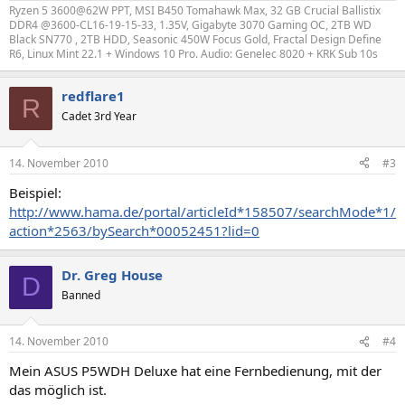
Ryzen 5 3600@62W PPT, MSI B450 Tomahawk Max, 32 GB Crucial Ballistix
DDR4 @3600-CL16-19-15-33, 1.35V, Gigabyte 3070 Gaming OC, 2TB WD
Black SN770 , 2TB HDD, Seasonic 450W Focus Gold, Fractal Design Define
R6, Linux Mint 22.1 + Windows 10 Pro. Audio: Genelec 8020 + KRK Sub 10s
redflare1
R
Cadet 3rd Year
14. November 2010
#3
Beispiel:
http://www.hama.de/portal/articleId*158507/searchMode*1/
action*2563/bySearch*00052451?lid=0
Dr. Greg House
D
Banned
14. November 2010
#4
Mein ASUS P5WDH Deluxe hat eine Fernbedienung, mit der
das möglich ist.