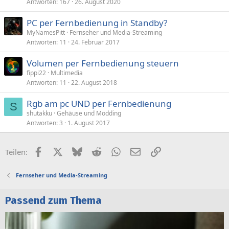
Antworten
167
26. August 2020
PC per Fernbedienung in Standby?
MyNamesPitt
Fernseher und Media-Streaming
Antworten
11
24. Februar 2017
Volumen per Fernbedienung steuern
fippi22
Multimedia
Antworten
11
22. August 2018
Rgb am pc UND per Fernbedienung
S
shutakku
Gehäuse und Modding
Antworten
3
1. August 2017
Facebook
X (Twitter)
Bluesky
Reddit
WhatsApp
E-Mail
Link
Teilen:
Fernseher und Media-Streaming
Passend zum Thema