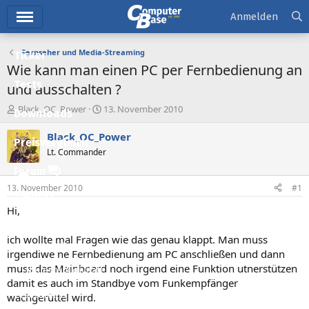
Hauptmenü
Anmelden
Fernseher und Media-Streaming
Ticker
Wie kann man einen PC per Fernbedienung an
Tests
und ausschalten ?
E
E
Black_OC_Power
13. November 2010
Downloads
r
r
s
s
Black_OC_Power
Preisvergleich
t
t
Lt. Commander
e
e
l
l
Forum
l
l
13. November 2010
#1
e
t
Aktuelles
r
a
Hi,
m
Empfohlene Inhalte
ich wollte mal Fragen wie das genau klappt. Man muss
Neue Beiträge
irgendiwe ne Fernbedienung am PC anschließen und dann
muss das Mainboard noch irgend eine Funktion utnerstützen
Neueste Aktivitäten
damit es auch im Standbye vom Funkempfänger
Leserartikel
wachgerüttel wird.