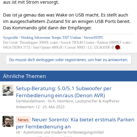
aus ist mit Strom versorgt.
Das ist ja genau das was Wake on USB macht. Es stellt auch
im ausgeschaltetem Zustand 5V an einigen USB Ports bereit.
Das Kommando gibt dann der Empfänger.
Sysprofile
/
Worklog Silverstone Temjin TJ07 Umbau
/
Server/HTPC
Der Gerät: Threadripper 3960X wakü / Asrock TRX40 Creator / Radeon 6900XT wakü /
64Gb DDR4 3733 / Intel Optane 480GB / Corsair 900D / LG 32GK850F-B
Du musst dich einloggen oder registrieren, um hier zu antworten.
Ähnliche Themen
Setup-Beratung: 5.0/5.1 Subwoofer per
Fernbedienung ein/aus (Denon AVR)
DerMandelmann
Hi-Fi, Heimkino, Lautsprecher & Kopfhörer
Antworten
12
25. Mai 2023
Neuer Sorento: Kia bietet erstmals Parken
News
per Fernbedienung an
nlr
Automotive und moderne Fortbewegungsmittel