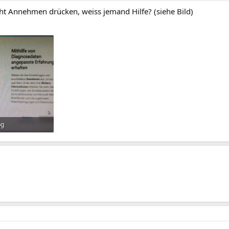
cht Annehmen drücken, weiss jemand Hilfe? (siehe Bild)
pg
frufe: 1.088