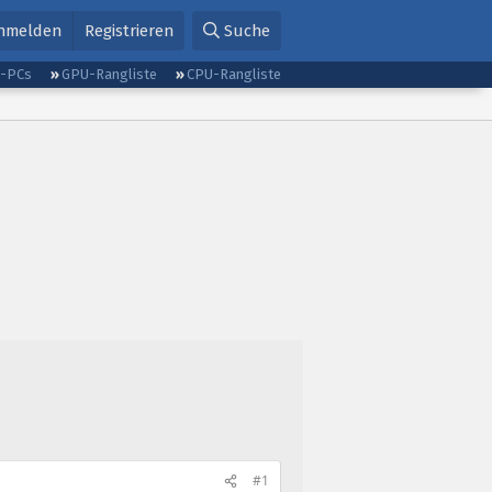
nmelden
Registrieren
Suche
g-PCs
GPU-Rangliste
CPU-Rangliste
#1