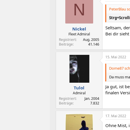
N
t
i
PeterBlau sc
o
n
Strg+Scrol
e
n
Seltsam, de
Nickel
:
Bei dir sieh
Fleet Admiral
Registriert
Aug. 2005
Beiträge
41.146
15. Mai 2022
Dome87 sch
Da muss man
Ja gut, ist
Tulol
finalen Ver
Admiral
Registriert
Jan. 2004
Beiträge
7.832
17. Mai 2022
Ohne Mist, 