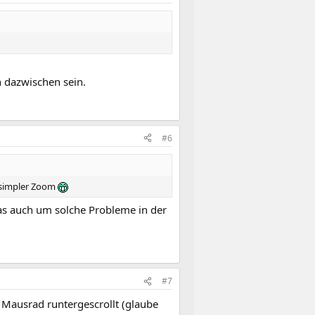
n dazwischen sein.
#6
 simpler Zoom
as auch um solche Probleme in der
#7
 Mausrad runtergescrollt (glaube