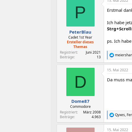
15. Mai 2022
k
P
t
Erstmal da
i
o
n
Ich habe jet
e
Strg+Scrol
n
PeterBlau
:
Cadet 1st Year
ps. Ich habe
Ersteller dieses
Themas
Registriert
Juni 2021
meiersha
R
Beiträge
13
e
a
15. Mai 2022
k
D
t
Da muss man
i
o
n
e
n
Dome87
:
Commodore
Registriert
März 2008
Qyxes
,
Fer
R
Beiträge
4.963
e
a
15. Mai 2022
k