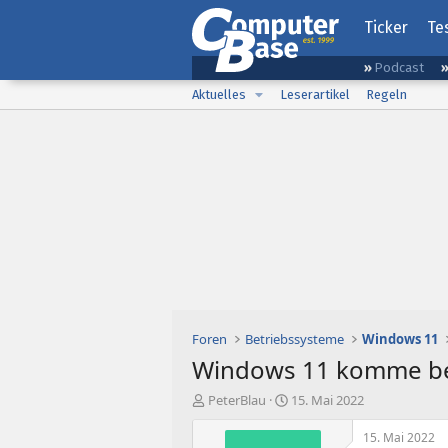
Ticker
Te
Podcast
Aktuelles
Leserartikel
Regeln
Foren
Betriebssysteme
Windows 11
Windows 11 komme bei 
E
E
PeterBlau
15. Mai 2022
r
r
s
s
15. Mai 2022