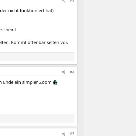
#3
r nicht funktioniert hat)
scheint.
lfen. Kommt offenbar selten vor.
#4
Am Ende ein simpler Zoom
#5