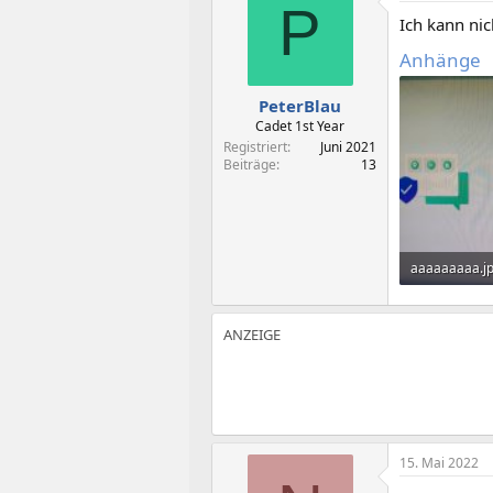
t
t
P
Ich kann ni
e
e
l
l
Anhänge
l
l
e
t
PeterBlau
r
a
m
Cadet 1st Year
Registriert
Juni 2021
Beiträge
13
aaaaaaaaa.j
246,3 KB · Au
15. Mai 2022