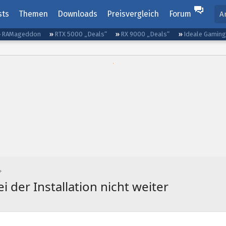
sts
Themen
Downloads
Preisvergleich
Forum
A
RAMageddon
RTX 5000 „Deals“
RX 9000 „Deals“
Ideale Gamin
der Installation nicht weiter