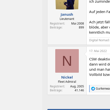
ich zumindes
Auf jeden Fa
Janush
Lieutenant
Ach jetzt fä
Registriert
Mai 2008
blöde, aber 
Beiträge
899
kenntlich m
Digital Nomad 
17. Mai 2022
N
CSM deaktiv
dann wird d
und man hat 
Vollbild bzw
Nickel
Fleet Admiral
Registriert
Aug. 2005
Gurkenwa
R
Beiträge
41.146
e
a
k
t
i