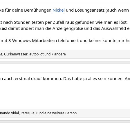
nke für deine Bemühungen
Nickel
und Lösungsansatz (auch wenn de
zt nach Stunden testen per Zufall raus gefunden wie man es löst.
lrad
damit ändert man die Anzeigengröße und das Auswahlfeld er
 mit 3 Windows Mitarbeitern telefoniert und keiner konnte mir he
ns
,
Gurkenwasser
,
autopilot
und 7 andere
 auch erstmal drauf kommen. Das hätte ja alles sein können. 
nando Vidal
,
PeterBlau
und eine weitere Person