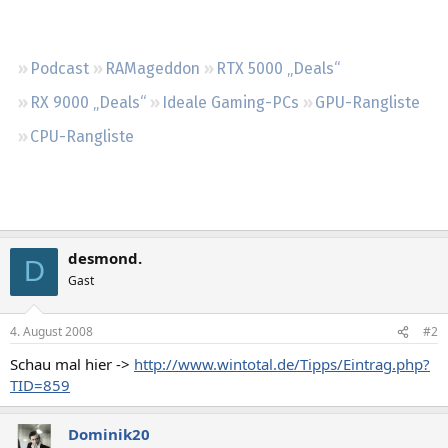
Regeln
Podcast
RAMageddon
RTX 5000 „Deals“
RX 9000 „Deals“
Ideale Gaming-PCs
GPU-Rangliste
CPU-Rangliste
desmond.
D
Gast
4. August 2008
#2
Schau mal hier ->
http://www.wintotal.de/Tipps/Eintrag.php?
TID=859
Dominik20