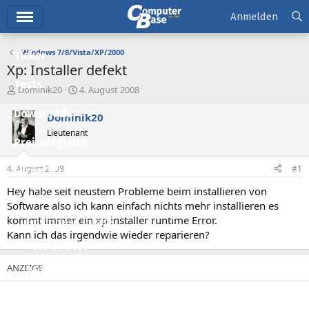
Hauptmenü
Anmelden
Windows 7/8/Vista/XP/2000
Ticker
Xp: Installer defekt
Tests
E
E
Dominik20
4. August 2008
r
r
Downloads
s
s
Dominik20
t
t
Lieutenant
e
e
Preisvergleich
l
l
l
l
4. August 2008
#1
Forum
e
t
r
a
Hey habe seit neustem Probleme beim installieren von
Aktuelles
m
Software also ich kann einfach nichts mehr installieren es
kommt immer ein xp installer runtime Error.
Empfohlene Inhalte
Kann ich das irgendwie wieder reparieren?
Neue Beiträge
Neueste Aktivitäten
Leserartikel