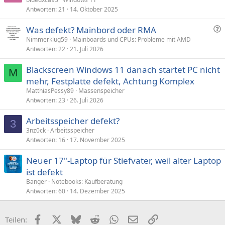
Antworten
21
14. Oktober 2025
F
Was defekt? Mainbord oder RMA
r
Nimmerklug59
Mainboards und CPUs: Probleme mit AMD
Antworten
22
21. Juli 2026
a
g
Blackscreen Windows 11 danach startet PC nicht
e
M
mehr, Festplatte defekt, Achtung Komplex
MatthiasPessy89
Massenspeicher
Antworten
23
26. Juli 2026
Arbeitsspeicher defekt?
3
3nz0ck
Arbeitsspeicher
Antworten
16
17. November 2025
Neuer 17"-Laptop für Stiefvater, weil alter Laptop
ist defekt
Banger
Notebooks: Kaufberatung
Antworten
60
14. Dezember 2025
Facebook
X (Twitter)
Bluesky
Reddit
WhatsApp
E-Mail
Link
Teilen: