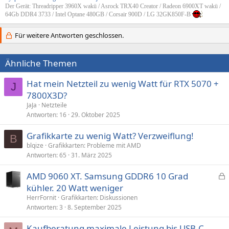
Der Gerät: Threadripper 3960X wakü / Asrock TRX40 Creator / Radeon 6900XT wakü /
64Gb DDR4 3733 / Intel Optane 480GB / Corsair 900D / LG 32GK850F-B
Für weitere Antworten geschlossen.
Ähnliche Themen
Hat mein Netzteil zu wenig Watt für RTX 5070 +
J
7800X3D?
JaJa
Netzteile
Antworten
16
29. Oktober 2025
Grafikkarte zu wenig Watt? Verzweiflung!
B
blqize
Grafikkarten: Probleme mit AMD
Antworten
65
31. März 2025
AMD 9060 XT. Samsung GDDR6 10 Grad
e
kühler. 20 Watt weniger
s
HerrFornit
Grafikkarten: Diskussionen
p
Antworten
3
8. September 2025
e
Kaufberatung maximale Leistung bis USB-C
r