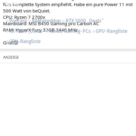
fürs komplette System empfiehlt. Habe ein pure Power 11 mit
Regeln
500 Watt von beQuiet.
CPU: Ryzen 7 2700x
Podcast
RAMageddon
RTX 5000 „Deals“
Mainboard: MSI B450 Gaming pro Carbon AC
RAM: HyperX Fury 32GB 3440 MHz
RX 9000 „Deals“
Ideale Gaming-PCs
GPU-Rangliste
CPU-Rangliste
Gruß😌