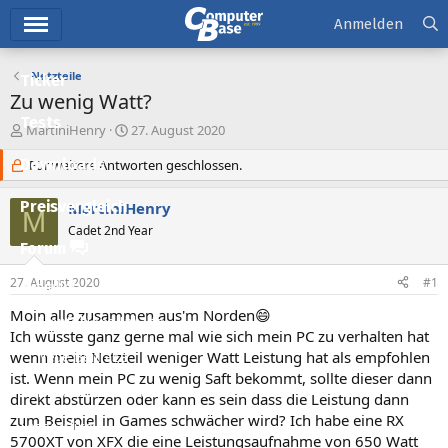
Hauptmenü
Anmelden
Netzteile
Ticker
Zu wenig Watt?
Tests
E
E
MartiniHenry
27. August 2020
r
r
Downloads
s
Für weitere Antworten geschlossen.
s
t
t
e
e
Preisvergleich
MartiniHenry
M
l
l
Cadet 2nd Year
l
l
Forum
e
t
r
a
27. August 2020
#1
Aktuelles
m
Moin alle zusammen aus'm Norden😄
Empfohlene Inhalte
Ich wüsste ganz gerne mal wie sich mein PC zu verhalten hat
wenn mein Netzteil weniger Watt Leistung hat als empfohlen
Neue Beiträge
ist. Wenn mein PC zu wenig Saft bekommt, sollte dieser dann
Neueste Aktivitäten
direkt abstürzen oder kann es sein dass die Leistung dann
zum Beispiel in Games schwächer wird? Ich habe eine RX
Leserartikel
5700XT von XFX die eine Leistungsaufnahme von 650 Watt