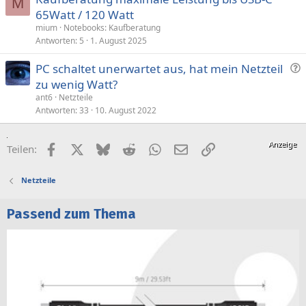
M
65Watt / 120 Watt
r
t
mium
Notebooks: Kaufberatung
Antworten
5
1. August 2025
F
PC schaltet unerwartet aus, hat mein Netzteil
r
zu wenig Watt?
a
ant6
Netzteile
g
Antworten
33
10. August 2022
e
Facebook
X (Twitter)
Bluesky
Reddit
WhatsApp
E-Mail
Link
Teilen:
Netzteile
Passend zum Thema