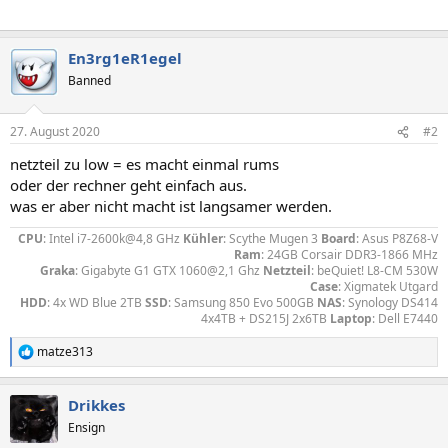
En3rg1eR1egel
Banned
27. August 2020
#2
netzteil zu low = es macht einmal rums
oder der rechner geht einfach aus.
was er aber nicht macht ist langsamer werden.
CPU
: Intel i7-2600k@4,8 GHz
Kühler
: Scythe Mugen 3
Board
: Asus P8Z68-V
Ram
: 24GB Corsair DDR3-1866 MHz
Graka
: Gigabyte G1 GTX 1060@2,1 Ghz
Netzteil
: beQuiet! L8-CM 530W
Case
: Xigmatek Utgard
HDD
: 4x WD Blue 2TB
SSD
: Samsung 850 Evo 500GB
NAS
: Synology DS414
4x4TB + DS215J 2x6TB
Laptop
: Dell E7440​
matze313
R
e
a
Drikkes
k
t
Ensign
i