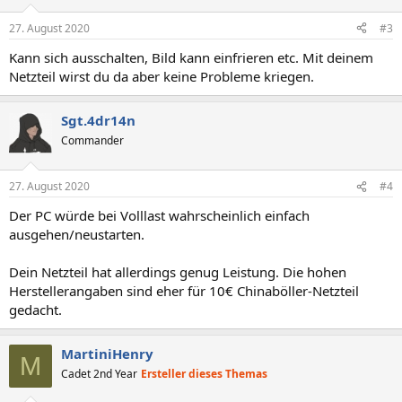
o
n
27. August 2020
#3
e
n
Kann sich ausschalten, Bild kann einfrieren etc. Mit deinem
:
Netzteil wirst du da aber keine Probleme kriegen.
Sgt.4dr14n
Commander
27. August 2020
#4
Der PC würde bei Volllast wahrscheinlich einfach
ausgehen/neustarten.
Dein Netzteil hat allerdings genug Leistung. Die hohen
Herstellerangaben sind eher für 10€ Chinaböller-Netzteil
gedacht.
MartiniHenry
M
Cadet 2nd Year
Ersteller dieses Themas