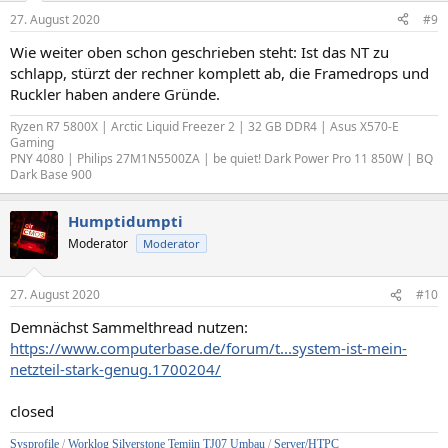
27. August 2020
#9
Wie weiter oben schon geschrieben steht: Ist das NT zu
schlapp, stürzt der rechner komplett ab, die Framedrops und
Ruckler haben andere Gründe.
Ryzen R7 5800X | Arctic Liquid Freezer 2 | 32 GB DDR4 | Asus X570-E
Gaming
PNY 4080 | Philips 27M1N5500ZA | be quiet! Dark Power Pro 11 850W | BQ
Dark Base 900
Humptidumpti
Moderator
Moderator
27. August 2020
#10
Demnächst Sammelthread nutzen:
https://www.computerbase.de/forum/t...system-ist-mein-
netzteil-stark-genug.1700204/
closed
Sysprofile
/
Worklog Silverstone Temjin TJ07 Umbau
/
Server/HTPC