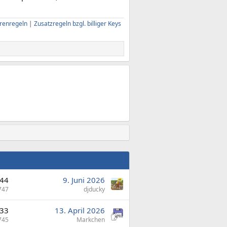
renregeln
|
Zusatzregeln bzgl. billiger Keys
44
9. Juni 2026
747
djducky
33
13. April 2026
745
Markchen