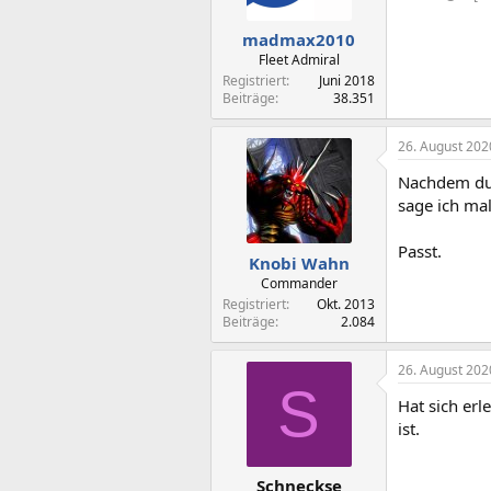
madmax2010
Fleet Admiral
Registriert
Juni 2018
Beiträge
38.351
26. August 202
Nachdem du 
sage ich ma
Passt.
Knobi Wahn
Commander
Registriert
Okt. 2013
Beiträge
2.084
26. August 202
S
Hat sich erl
ist.
Schneckse