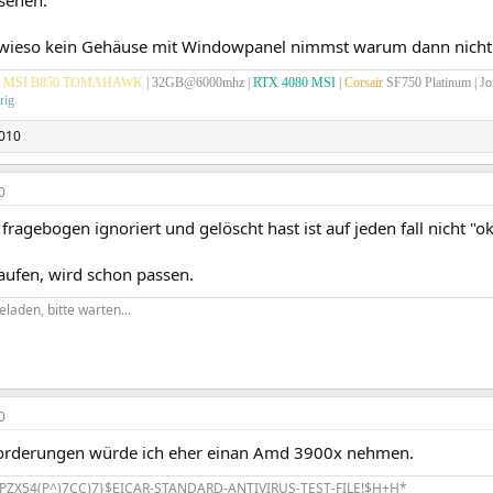
sehen.
ieso kein Gehäuse mit Windowpanel nimmst warum dann nicht l
MSI B850 TOMAHAWK
| 32GB@6000mhz |
RTX 4080 MSI
|
Corsair
SF750 Platinum
| J
rig
010
0
fragebogen ignoriert und gelöscht hast ist auf jeden fall nicht "o
aufen, wird schon passen.
eladen, bitte warten...
0
orderungen würde ich eher einan Amd 3900x nehmen.
PZX54(P^)7CC)7}$EICAR-STANDARD-ANTIVIRUS-TEST-FILE!$H+H*