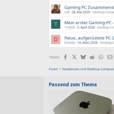
Gaming PC Zusammenste
LvB
28. Mai 2026
Desktop-Compu
Mein erster Gaming-PC 
T
Tx2806
3. April 2026
Desktop-Co
Neue, aufgerüstete PC
D
Divinita
14. März 2026
Desktop-
Facebook
X (Twitter)
Bluesky
Reddit
What
Teilen:
Foren
Notebooks und Desktop-Comput
Passend zum Thema