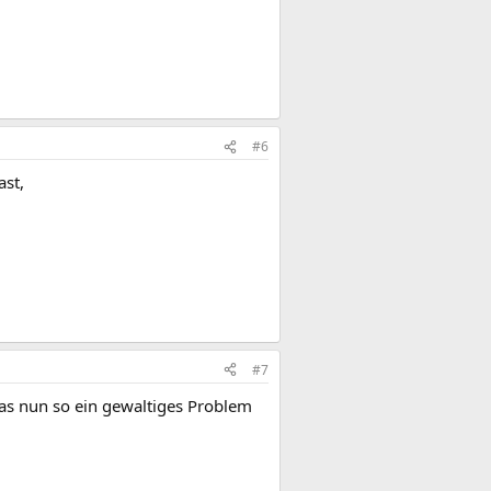
#6
st,
#7
das nun so ein gewaltiges Problem