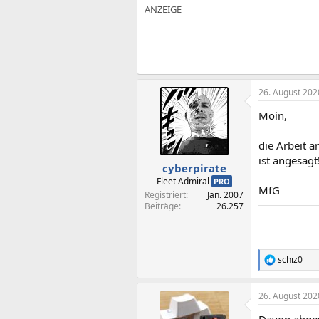
26. August 202
Moin,
die Arbeit 
ist angesagt
cyberpirate
Fleet Admiral
PRO
MfG
Registriert
Jan. 2007
Beiträge
26.257
schiz0
R
e
a
26. August 202
k
t