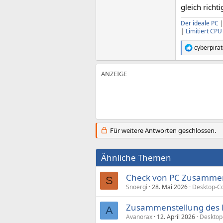
gleich richti
Der ideale PC
|
Limitiert CP
cyberpira
R
e
a
k
t
i
o
n
e
n
Für weitere Antworten geschlossen.
:
Ähnliche Themen
Check von PC Zusammen
S
Snoergi
28. Mai 2026
Desktop-C
Zusammenstellung des 
A
Avanorax
12. April 2026
Desktop