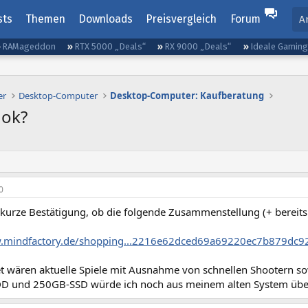
sts
Themen
Downloads
Preisvergleich
Forum
A
RAMageddon
RTX 5000 „Deals“
RX 9000 „Deals“
Ideale Gamin
er
Desktop-Computer
Desktop-Computer: Kaufberatung
 ok?
0
 kurze Bestätigung, ob die folgende Zusammenstellung (+ bereits
w.mindfactory.de/shopping...2216e62dced69a69220ec7b879dc
et wären aktuelle Spiele mit Ausnahme von schnellen Shootern so
DD und 250GB-SSD würde ich noch aus meinem alten System üb