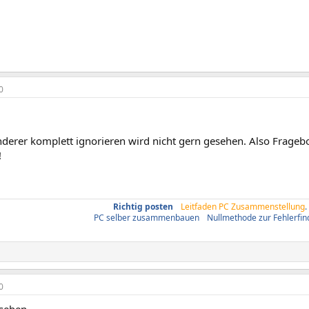
0
anderer komplett ignorieren wird nicht gern gesehen. Also Frag
!
Richtig posten
/
Leitfaden PC Zusammenstellung
.
PC selber zusammenbauen
/
Nullmethode zur Fehlerfi
0