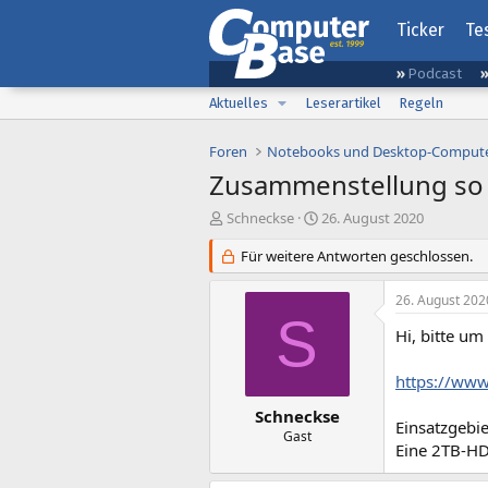
Ticker
Te
Podcast
Aktuelles
Leserartikel
Regeln
Foren
Notebooks und Desktop-Comput
Zusammenstellung so
E
E
Schneckse
26. August 2020
r
r
s
Für weitere Antworten geschlossen.
s
t
t
e
e
26. August 202
l
l
S
l
l
Hi, bitte um
e
t
r
a
https://ww
m
Schneckse
Einsatzgebi
Gast
Eine 2TB-H