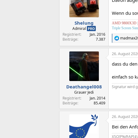
Davon abge
i
o
n
Wenn du sow
e
n
Shelung
AMD 9800X3D
|
:
Admiral
Triple Screen Sim
PRO
Registriert
Jan. 2016
madmax2
Beiträge
7.387
R
e
a
26. August 202
k
t
dass du den 
i
o
n
einfach so k
e
n
Deathangel008
Signatur wird g
:
Grauer Jedi
Registriert
Jan. 2014
Beiträge
85.409
26. August 202
Bei den Anf
X5O!P%@AP[4\