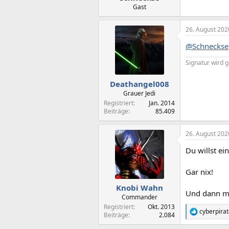
Gast
26. August 202
@Schneckse
Signatur wird g
Deathangel008
Grauer Jedi
Registriert
Jan. 2014
Beiträge
85.409
26. August 202
Du willst ei
Gar nix!
Knobi Wahn
Und dann ma
Commander
Registriert
Okt. 2013
cyberpira
R
Beiträge
2.084
e