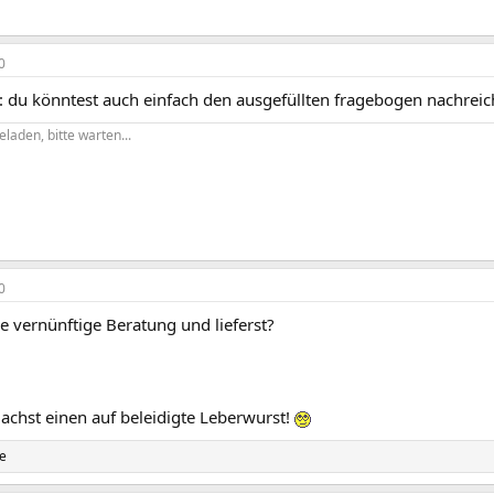
0
: du könntest auch einfach den ausgefüllten fragebogen nachreiche
eladen, bitte warten...
0
ne vernünftige Beratung und lieferst?
chst einen auf beleidigte Leberwurst!
te