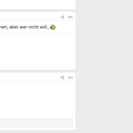
#8
n, aber wer nicht will...
#9