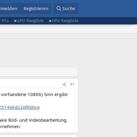
nmelden
Registrieren
Suche
g-PCs
GPU-Rangliste
CPU-Rangliste
#1
 vorhandene 1080ti) Sinn ergibt:
92514e6d22ef6bbce
wie Bild- und Videobearbeitung.
ernehmen.