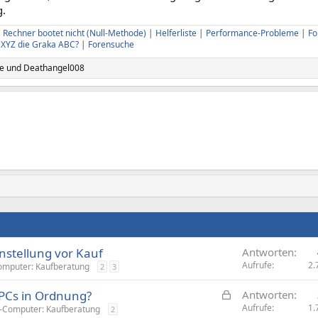
g.
|
Rechner bootet nicht (Null-Methode)
|
Helferliste
|
Performance-Probleme
|
Fo
U XYZ die Graka ABC?
|
Forensuche
te
und
Deathangel008
stellung vor Kauf
Antworten
Aufrufe
2.
omputer: Kaufberatung
2
3
G
PCs in Ordnung?
Antworten
e
Aufrufe
1.
-Computer: Kaufberatung
2