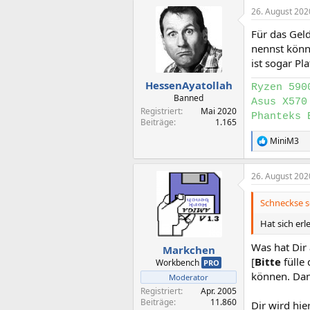
a
26. August 202
k
t
Für das Gel
i
o
nennst könn
n
ist sogar Pla
e
n
HessenAyatollah
Ryzen 590
:
Banned
Asus X570
Registriert
Mai 2020
Phanteks 
Beiträge
1.165
MiniM3
R
e
a
26. August 202
k
t
i
Schneckse s
o
n
Hat sich erl
e
n
Was hat Dir 
Markchen
:
[
Bitte
fülle
Workbench
PRO
können. Da
Moderator
Registriert
Apr. 2005
Beiträge
11.860
Dir wird hie