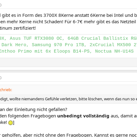
0
d gibt es in Form des 3700X 8Kerne anstatt 6Kerne bei Intel un
en mehr Kerne nicht Schaden! Für 6-7€ mehr gibt es das Netzteil
tinum zertifiziert!
0X, Asus TUF RTX3080 OC, 64GB Crucial Ballistix RG
 Dark Hero, Samsung 970 Pro 1TB, 2xCrucial MX500 2
Enthoo Primo mit 6x Eloops B14-PS, Noctua NH-U14S
0
chrieb:
edigt, wollte niemandens Gefühle verletzen, bitte löschen, wenn das nun so 
an der Einleitung nicht gefallen?
 den folgenden Fragebogen
unbedingt vollständig
aus, damit an
nke!
]
r geholfen, aber nicht ohne den Fragebogen. Kannst es gerne noc