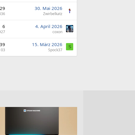
29
30. Mai 2026
836
Zwirbelkatz
6
4. April 2026
927
coxon
39
15. März 2026
S
103
Spock37