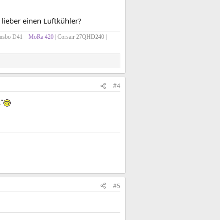
ieber einen Luftkühler?
onsbo D41
x
MoRa 420
| Corsair 27QHD240 |
#4
k"
#5