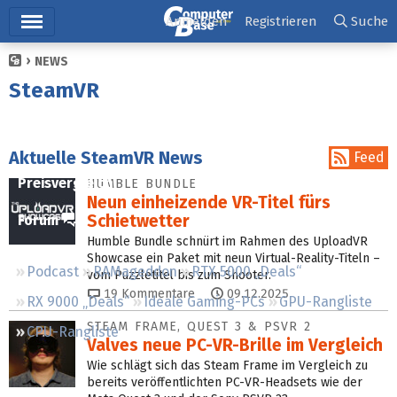
Hauptmenü
Anmelden
Registrieren
Suche
NEWS
Ticker
SteamVR
Tests
Downloads
Aktuelle SteamVR News
Feed
Preisvergleich
HUMBLE BUNDLE
Neun einheizende VR-Titel fürs
Schietwetter
Forum
Humble Bundle schnürt im Rahmen des UploadVR
Showcase ein Paket mit neun Virtual-Reality-Titeln –
Podcast
RAMageddon
RTX 5000 „Deals“
vom Puzzletitel bis zum Shooter.
19
Kommentare
09.12.2025
RX 9000 „Deals“
Ideale Gaming-PCs
GPU-Rangliste
STEAM FRAME, QUEST 3 & PSVR 2
CPU-Rangliste
Valves neue PC-VR-Brille im Vergleich
Wie schlägt sich das Steam Frame im Vergleich zu
bereits veröffentlichten PC-VR-Headsets wie der