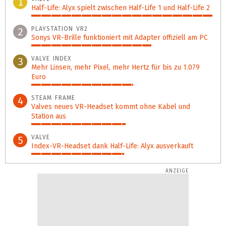
1
Half-Life: Alyx spielt zwischen Half-Life 1 und Half-Life 2
100%
PLAYSTATION VR2
2
Sonys VR-Brille funktioniert mit Adapter offiziell am PC
66%
VALVE INDEX
3
Mehr Linsen, mehr Pixel, mehr Hertz für bis zu 1.079
Euro
56%
STEAM FRAME
4
Valves neues VR-Headset kommt ohne Kabel und
Station aus
52%
VALVE
5
Index-VR-Headset dank Half-Life: Alyx ausverkauft
51%