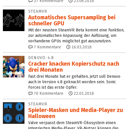
37
Kommentare
23.06.2018
STEAMVR
Automatisches Supersampling bei
schneller GPU
Mit der neusten SteamVR Beta kommt eine Funktion,
zur automatischen Anpassung der Auflösung, um
vorhandene GPUs möglichst gut auszunutzen.
7
Kommentare
16.03.2018
DENUVO 4.8
Cracker knacken Kopierschutz nach
drei Monaten
Fast drei Monate hat er gehalten, jetzt soll Denuvo
auch in Version 4.8 geknackt worden sein. Sonic
Forces ist das erste Opfer.
70
Kommentare
22.01.2018
STEAMVR
Spieler-Masken und Media-Player zu
Halloween
Valve verpasst dem SteamVR-Ökosystem einen
integrierten Media-Player. VR-Nutzer können das