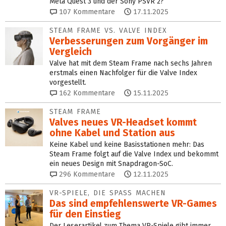
Meta Quest 3 und der Sony PSVR 2?
107
Kommentare
17.11.2025
STEAM FRAME VS. VALVE INDEX
Verbesserungen zum Vorgänger im
Vergleich
Valve hat mit dem Steam Frame nach sechs Jahren
erstmals einen Nachfolger für die Valve Index
vorgestellt.
162
Kommentare
15.11.2025
STEAM FRAME
Valves neues VR-Headset kommt
ohne Kabel und Station aus
Keine Kabel und keine Basisstationen mehr: Das
Steam Frame folgt auf die Valve Index und bekommt
ein neues Design mit Snapdragon-SoC.
296
Kommentare
12.11.2025
VR-SPIELE, DIE SPASS MACHEN
Das sind empfehlenswerte VR-Games
für den Einstieg
Der Leserartikel zum Thema VR-Spiele gibt immer