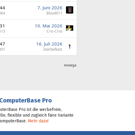
44
7. Juni 2026
064
Blood011
31
10. Mai 2026
513
Cris-Cros
47
16. Juli 2026
301
Zwirbelkatz
ComputerBase Pro
terBase Pro ist die werbefreie,
lle, flexible und zugleich faire Variante
ComputerBase.
Mehr dazu!