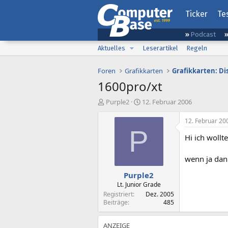
Ticker
Te
Podcast
Aktuelles
Leserartikel
Regeln
Foren
Grafikkarten
Grafikkarten: D
1600pro/xt
E
E
Purple2
12. Februar 2006
r
r
s
s
12. Februar 20
t
t
P
Hi ich woll
e
e
l
l
l
l
wenn ja dann
e
t
Purple2
r
a
m
Lt. Junior Grade
Registriert
Dez. 2005
Beiträge
485