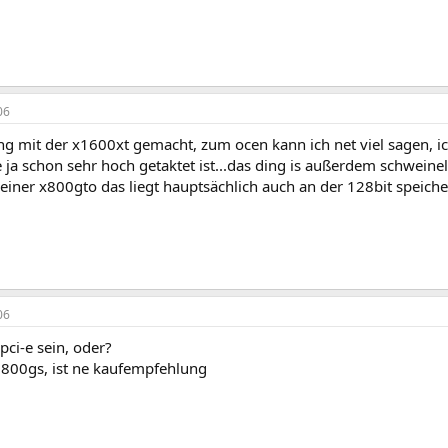
06
ng mit der x1600xt gemacht, zum ocen kann ich net viel sagen, ic
 ja schon sehr hoch getaktet ist...das ding is außerdem schweinel
einer x800gto das liegt hauptsächlich auch an der 128bit speic
06
 pci-e sein, oder?
 6800gs, ist ne kaufempfehlung