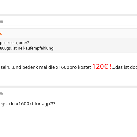
06
:
 pci-e sein, oder?
 6800gs, ist ne kaufempfehlung
120€ !
p sein...und bedenk mal die x1600pro kostet
...das ist d
06
egst du x1600xt für agp?!?