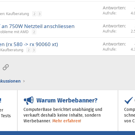
Antworten
Aufrufe
4.
ten: Kaufberatung
2
3
an 750W Netzteil anschliessen
Antworten
Aufrufe
2.
Probleme mit AMD
2
n (rx 580 -> rx 90060 xt)
Antworten
Aufrufe
4.
: Kaufberatung
2
3
sApp
E-Mail
Link
iskussionen
Warum Werbebanner?
!
ComputerBase berichtet unabhängig und
Compu
er
verkauft deshalb keine Inhalte, sondern
schne
 Tests
Werbebanner.
Mehr erfahren!
von 