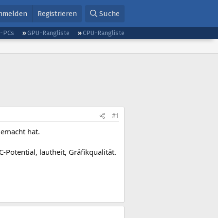
nmelden
Registrieren
Suche
g-PCs
GPU-Rangliste
CPU-Rangliste
#1
gemacht hat.
Potential, lautheit, Gräfikqualität.