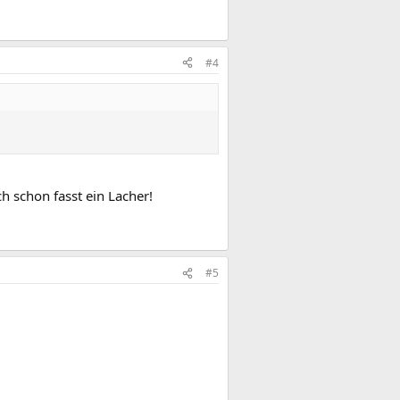
#4
och schon fasst ein Lacher!
#5