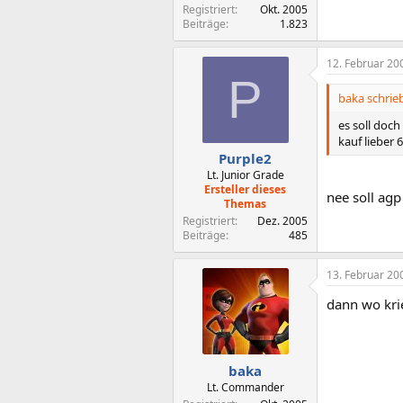
Registriert
Okt. 2005
Beiträge
1.823
12. Februar 20
P
baka schrieb
es soll doch
kauf lieber
Purple2
Lt. Junior Grade
Ersteller dieses
nee soll ag
Themas
Registriert
Dez. 2005
Beiträge
485
13. Februar 20
dann wo kri
baka
Lt. Commander