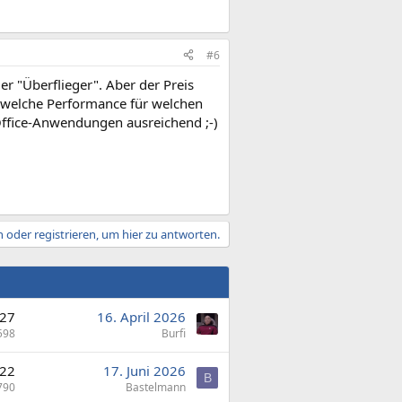
#6
r "Überflieger". Aber der Preis
, welche Performance für welchen
r Office-Anwendungen ausreichend ;-)
 oder registrieren, um hier zu antworten.
27
16. April 2026
598
Burfi
22
17. Juni 2026
B
790
Bastelmann