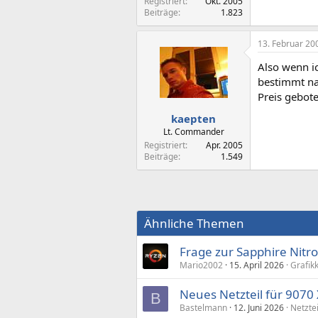
Registriert
Okt. 2005
Beiträge
1.823
13. Februar 20
Also wenn ic
bestimmt na
Preis gebote
kaepten
Lt. Commander
Registriert
Apr. 2005
Beiträge
1.549
Ähnliche Themen
Frage zur Sapphire Nitr
Mario2002
15. April 2026
Grafik
Neues Netzteil für 9070
B
Bastelmann
12. Juni 2026
Netzte