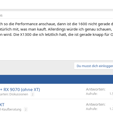
06
h so die Performance anschaue, dann ist die 1600 nicht gerade de
türlich mit, was man kauft. Allerdings würde ich genau schauen
n wird. Die X1300 die ich letztlich hatt, die ist gerade knapp fü
Du musst dich einloggen
o+ RX 9070 (ohne XT)
Antworten
Aufrufe
1.
karten: Diskussionen
2
 XT
Antworten
Aufrufe
1.
il-Kaufberatung
2