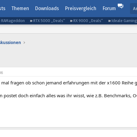
sts
Themen
Downloads
Preisvergleich
Forum
A
RAMageddon
RTX 5000 „Deals“
RX 9000 „Deals“
Ideale Gamin
iskussionen
06
te mal fragen ob schon jemand erfahrungen mit der x1600 Reihe 
 postet doch einfach alles was ihr wisst, wie z.B. Benchmarks, OC-