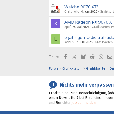
Welche 9070 XT?
Chillaholic
4. Juni 2026
Grafikkar
AMD Radeon RX 9070 XT 
X
Xpof
9. Mai 2026
Grafikkarten: 
6-jährigen Oldie aufrüste
L
lada09
7. Juni 2026
Grafikkarten
Facebook
X (Twitter)
Bluesky
Reddit
What
Teilen:
Foren
Grafikkarten
Grafikkarten: D
Nichts mehr verpassen
Erhalte eine Push-Benachrichtigung (od
einen Newsletter) bei Erscheinen neuer
und Berichte:
Jetzt anmelden!