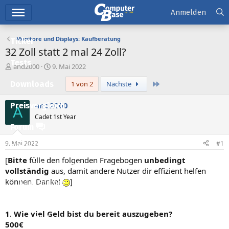
Hauptmenü
Anmelden
Monitore und Displays: Kaufberatung
Ticker
32 Zoll statt 2 mal 24 Zoll?
Tests
E
E
and2000
9. Mai 2022
r
r
Letzte
Downloads
1 von 2
Nächste
s
s
t
t
e
e
and2000
Preisvergleich
A
l
l
Cadet 1st Year
l
l
Forum
e
t
r
a
9. Mai 2022
#1
Aktuelles
m
[
Bitte
fülle den folgenden Fragebogen
unbedingt
Empfohlene Inhalte
vollständig
aus, damit andere Nutzer dir effizient helfen
können. Danke!
]
Neue Beiträge
Neueste Aktivitäten
1. Wie viel Geld bist du bereit auszugeben?
Leserartikel
500€