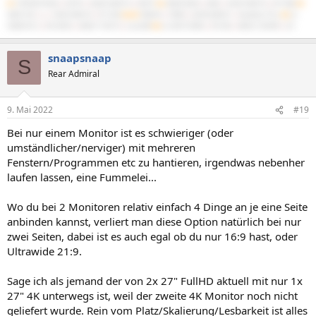
#1
5700X3D B550
|
5070Ti
|
64GB 3600/16
|
NATX²
#2
3900X B450
|
4060
|
32GB 3600/16
|
BT-06B
#3
3600 C6H
|
x
|
16GB 3600/16
|
PC-D60
#4/M
7840HS
|
780M
|
32GB 6400/21
|
IdeaPad 5 Pro
#5
2x
X5680 SR-2
|
R9 295X2
|
48GB 1720/10
|
Cast 808
#6
2x X5675 Z8NA
|
RX 560
|
48GB 1333/9R
|
G3
snaapsnaap
S
Rear Admiral
9. Mai 2022
#19
Bei nur einem Monitor ist es schwieriger (oder
umständlicher/nerviger) mit mehreren
Fenstern/Programmen etc zu hantieren, irgendwas nebenher
laufen lassen, eine Fummelei...
Wo du bei 2 Monitoren relativ einfach 4 Dinge an je eine Seite
anbinden kannst, verliert man diese Option natürlich bei nur
zwei Seiten, dabei ist es auch egal ob du nur 16:9 hast, oder
Ultrawide 21:9.
Sage ich als jemand der von 2x 27" FullHD aktuell mit nur 1x
27" 4K unterwegs ist, weil der zweite 4K Monitor noch nicht
geliefert wurde. Rein vom Platz/Skalierung/Lesbarkeit ist alles