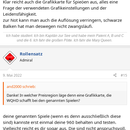
Klar reicht auch die Grafikkarte für Spieöen aus, alles eine
Frage der verwendeten Grafikeinstellungen und der
Leidensfähigkeit.
zur Not kann man auch die Auflösung verringern, schwarze
Balken hat man deswegen nicht zwangsläufi.
Ich habe studiert. Ich bin Kapitän zur See und habe mein Patent A, B und C
und die 6. Ich fahr die großen Pötte. Ich fahr die Mary Queen.
Rollensatz
Admiral
9. Mai 2022
#15
and2000 schrieb:
Danke! In welcher Preisregion läge denn eine Grafikkarte, die
WQHD schafft bei den genannten Spielen?
deine genannten Spiele (wenn es denn ausschließlich diese
sind) kannste erst einmal deine 960 behalten und testen.
Vielleicht reicht es dir sogar aus. Die sind nicht anspruchsvoll.