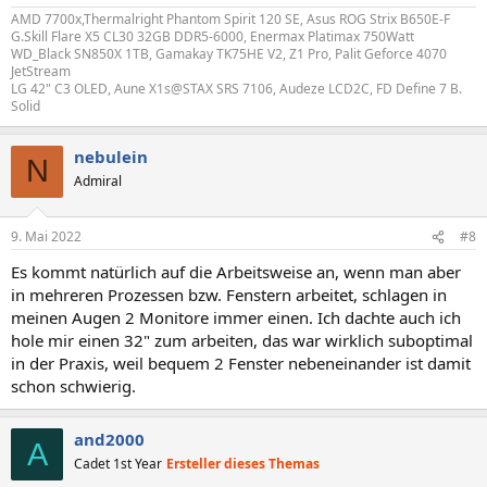
AMD 7700x,Thermalright Phantom Spirit 120 SE, Asus ROG Strix B650E-F
G.Skill Flare X5 CL30 32GB DDR5-6000, Enermax Platimax 750Watt
WD_Black SN850X 1TB, Gamakay TK75HE V2, Z1 Pro, Palit Geforce 4070
JetStream
LG 42" C3 OLED, Aune X1s@STAX SRS 7106, Audeze LCD2C, FD Define 7 B.
Solid
nebulein
N
Admiral
9. Mai 2022
#8
Es kommt natürlich auf die Arbeitsweise an, wenn man aber
in mehreren Prozessen bzw. Fenstern arbeitet, schlagen in
meinen Augen 2 Monitore immer einen. Ich dachte auch ich
hole mir einen 32" zum arbeiten, das war wirklich suboptimal
in der Praxis, weil bequem 2 Fenster nebeneinander ist damit
schon schwierig.
and2000
A
Cadet 1st Year
Ersteller dieses Themas