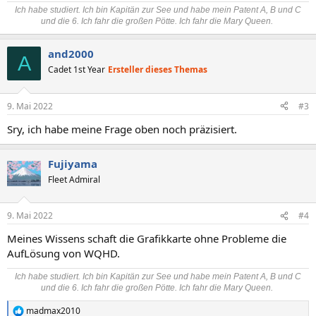
Ich habe studiert. Ich bin Kapitän zur See und habe mein Patent A, B und C
und die 6. Ich fahr die großen Pötte. Ich fahr die Mary Queen.
and2000
A
Cadet 1st Year
Ersteller dieses Themas
9. Mai 2022
#3
Sry, ich habe meine Frage oben noch präzisiert.
Fujiyama
Fleet Admiral
9. Mai 2022
#4
Meines Wissens schaft die Grafikkarte ohne Probleme die
AufLösung von WQHD.
Ich habe studiert. Ich bin Kapitän zur See und habe mein Patent A, B und C
und die 6. Ich fahr die großen Pötte. Ich fahr die Mary Queen.
madmax2010
R