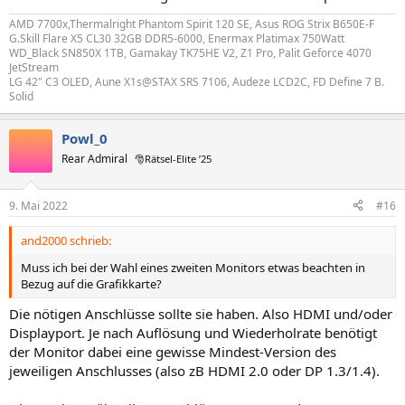
AMD 7700x,Thermalright Phantom Spirit 120 SE, Asus ROG Strix B650E-F
G.Skill Flare X5 CL30 32GB DDR5-6000, Enermax Platimax 750Watt
WD_Black SN850X 1TB, Gamakay TK75HE V2, Z1 Pro, Palit Geforce 4070
JetStream
LG 42" C3 OLED, Aune X1s@STAX SRS 7106, Audeze LCD2C, FD Define 7 B.
Solid
Powl_0
Rear Admiral
🎅Rätsel-Elite ’25
9. Mai 2022
#16
and2000 schrieb:
Muss ich bei der Wahl eines zweiten Monitors etwas beachten in
Bezug auf die Grafikkarte?
Die nötigen Anschlüsse sollte sie haben. Also HDMI und/oder
Displayport. Je nach Auflösung und Wiederholrate benötigt
der Monitor dabei eine gewisse Mindest-Version des
jeweiligen Anschlusses (also zB HDMI 2.0 oder DP 1.3/1.4).