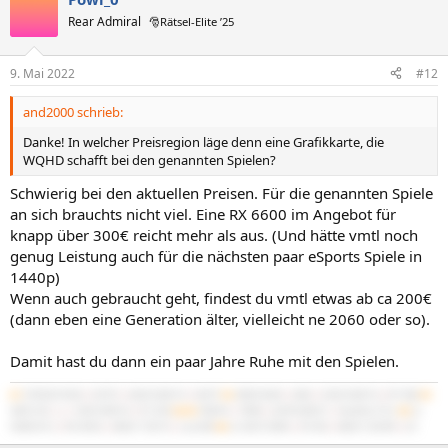
Rear Admiral
🎅Rätsel-Elite ’25
9. Mai 2022
#12
and2000 schrieb:
Danke! In welcher Preisregion läge denn eine Grafikkarte, die
WQHD schafft bei den genannten Spielen?
Schwierig bei den aktuellen Preisen. Für die genannten Spiele
an sich brauchts nicht viel. Eine RX 6600 im Angebot für
knapp über 300€ reicht mehr als aus. (Und hätte vmtl noch
genug Leistung auch für die nächsten paar eSports Spiele in
1440p)
Wenn auch gebraucht geht, findest du vmtl etwas ab ca 200€
(dann eben eine Generation älter, vielleicht ne 2060 oder so).
Damit hast du dann ein paar Jahre Ruhe mit den Spielen.
#1
5700X3D B550
|
5070Ti
|
64GB 3600/16
|
NATX²
#2
3900X B450
|
4060
|
32GB 3600/16
|
BT-06B
#3
3600 C6H
|
x
|
16GB 3600/16
|
PC-D60
#4/M
7840HS
|
780M
|
32GB 6400/21
|
IdeaPad 5 Pro
#5
2x
X5680 SR-2
|
R9 295X2
|
48GB 1720/10
|
Cast 808
#6
2x X5675 Z8NA
|
RX 560
|
48GB 1333/9R
|
G3