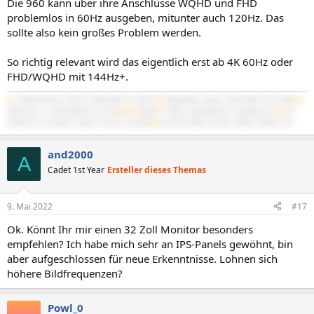
Die 960 kann über ihre Anschlüsse WQHD und FHD
problemlos in 60Hz ausgeben, mitunter auch 120Hz. Das
sollte also kein großes Problem werden.
So richtig relevant wird das eigentlich erst ab 4K 60Hz oder
FHD/WQHD mit 144Hz+.
#1
5700X3D B550
|
5070Ti
|
64GB 3600/16
|
NATX²
#2
3900X B450
|
4060
|
32GB 3600/16
|
BT-06B
#3
3600 C6H
|
x
|
16GB 3600/16
|
PC-D60
#4/M
7840HS
|
780M
|
32GB 6400/21
|
IdeaPad 5 Pro
#5
2x
X5680 SR-2
|
R9 295X2
|
48GB 1720/10
|
Cast 808
#6
2x X5675 Z8NA
|
RX 560
|
48GB 1333/9R
|
G3
and2000
A
Cadet 1st Year
Ersteller dieses Themas
9. Mai 2022
#17
Ok. Könnt Ihr mir einen 32 Zoll Monitor besonders
empfehlen? Ich habe mich sehr an IPS-Panels gewöhnt, bin
aber aufgeschlossen für neue Erkenntnisse. Lohnen sich
höhere Bildfrequenzen?
Powl_0