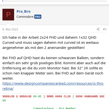
e
a
Pro_Bro
k
P
t
Commodore
PRO
i
o
n
9. Mai 2022
#5
e
n
Ich habe in der Arbeit 2x24 FHD und daheim 1x32 QHD
:
Curved und muss sagen daheim mit curved ist es weitaus
angenehmer als mit den 2 aneinander gestellten!
Bei FHD auf QHD hast du keinen schwarzen Balken, sondern
einfach ein sehr grob pixeliges Bild. Kommt aber auch auf die
Entfernung an die du vom Monitor hast. Bei 32“ 2K sollte es
schon nen knapper Meter sein. Bei FHD auf dem Gerät noch
weiter.
https://www.designcompaniesranked.com/resources/is-this-
retina/
9800x3D @ 9850x3D
UV-OC
|
DDR5 6000 CL28
|
5090 VANGUARD SOC
UV
Computerbase -
Pro
Member