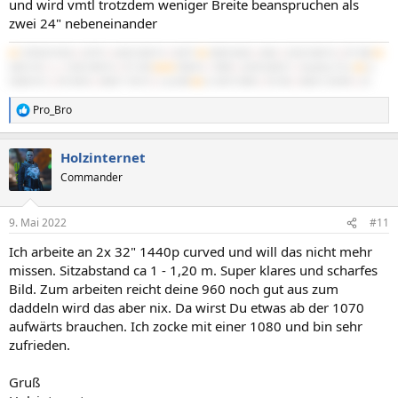
und wird vmtl trotzdem weniger Breite beanspruchen als
zwei 24" nebeneinander
#1
5700X3D B550
|
5070Ti
|
64GB 3600/16
|
NATX²
#2
3900X B450
|
4060
|
32GB 3600/16
|
BT-06B
#3
3600 C6H
|
x
|
16GB 3600/16
|
PC-D60
#4/M
7840HS
|
780M
|
32GB 6400/21
|
IdeaPad 5 Pro
#5
2x
X5680 SR-2
|
R9 295X2
|
48GB 1720/10
|
Cast 808
#6
2x X5675 Z8NA
|
RX 560
|
48GB 1333/9R
|
G3
Pro_Bro
R
e
a
Holzinternet
k
t
Commander
i
o
n
9. Mai 2022
#11
e
n
Ich arbeite an 2x 32" 1440p curved und will das nicht mehr
:
missen. Sitzabstand ca 1 - 1,20 m. Super klares und scharfes
Bild. Zum arbeiten reicht deine 960 noch gut aus zum
daddeln wird das aber nix. Da wirst Du etwas ab der 1070
aufwärts brauchen. Ich zocke mit einer 1080 und bin sehr
zufrieden.
Gruß