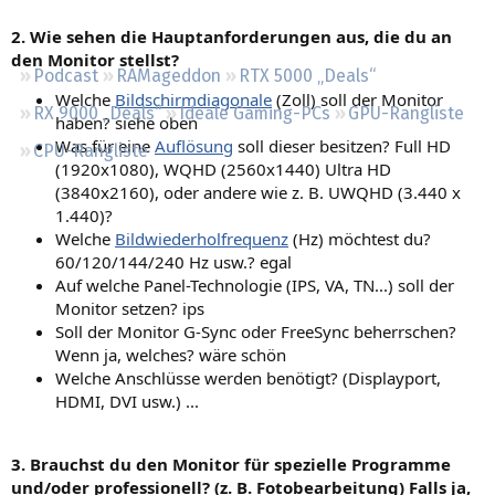
Regeln
2. Wie sehen die Hauptanforderungen aus, die du an
den Monitor stellst?
Podcast
RAMageddon
RTX 5000 „Deals“
Welche
Bildschirmdiagonale
(Zoll) soll der Monitor
RX 9000 „Deals“
Ideale Gaming-PCs
GPU-Rangliste
haben? siehe oben
Was für eine
Auflösung
soll dieser besitzen? Full HD
CPU-Rangliste
(1920x1080), WQHD (2560x1440) Ultra HD
(3840x2160), oder andere wie z. B. UWQHD (3.440 x
1.440)?
Welche
Bildwiederholfrequenz
(Hz) möchtest du?
60/120/144/240 Hz usw.? egal
Auf welche Panel-Technologie (IPS, VA, TN...) soll der
Monitor setzen? ips
Soll der Monitor G-Sync oder FreeSync beherrschen?
Wenn ja, welches? wäre schön
Welche Anschlüsse werden benötigt? (Displayport,
HDMI, DVI usw.) ...
3. Brauchst du den Monitor für spezielle Programme
und/oder professionell? (z. B. Fotobearbeitung) Falls ja,