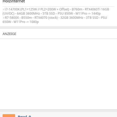
Holzinternet
♂️i7-14700K (PL1=125W // PL2=200W + Offset) - B760m - RTX4060Ti 16GB
(UV/OC) - 64GB 3600MHz - 5TB SSD - PSU 850W - W11Pro -> 1440p
♀️R7-5800X - B550m - RTX4070 (stock) - 32GB 3600MHz - 3TB SSD - PSU
650W - W11Pro -> 1080p
Powl_0