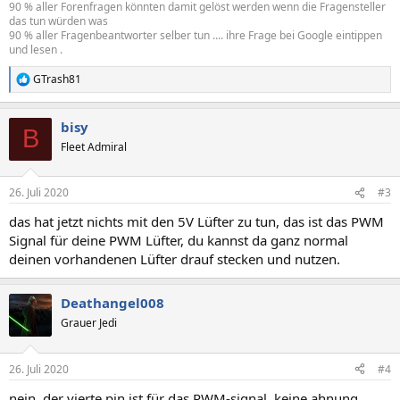
90 % aller Forenfragen könnten damit gelöst werden wenn die Fragensteller
das tun würden was
90 % aller Fragenbeantworter selber tun .... ihre Frage bei Google eintippen
und lesen .
GTrash81
R
e
a
bisy
k
B
t
Fleet Admiral
i
o
n
26. Juli 2020
#3
e
n
das hat jetzt nichts mit den 5V Lüfter zu tun, das ist das PWM
:
Signal für deine PWM Lüfter, du kannst da ganz normal
deinen vorhandenen Lüfter drauf stecken und nutzen.
Deathangel008
Grauer Jedi
26. Juli 2020
#4
nein. der vierte pin ist für das PWM-signal, keine ahnung