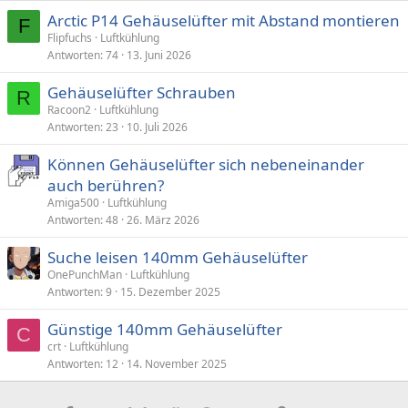
n
e
Arctic P14 Gehäuselüfter mit Abstand montieren
F
n
Flipfuchs
Luftkühlung
:
Antworten
74
13. Juni 2026
Gehäuselüfter Schrauben
R
Racoon2
Luftkühlung
Antworten
23
10. Juli 2026
Können Gehäuselüfter sich nebeneinander
auch berühren?
Amiga500
Luftkühlung
Antworten
48
26. März 2026
Suche leisen 140mm Gehäuselüfter
OnePunchMan
Luftkühlung
Antworten
9
15. Dezember 2025
Günstige 140mm Gehäuselüfter
C
crt
Luftkühlung
Antworten
12
14. November 2025