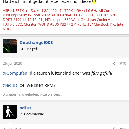
Hätte ich nicht gedacht. Aber eben nur diese
ASRock Z87Killer, Sockel LGA1150- i7 4790K 4 GHz (4,6 GHz All Core)
Kühlung:Enermax TS50 Silent, Asus Cerberus GTX1070 Ti, 32 GB G.Skill
DDR3-2400 11-13-13- 31 ; NT: bequiet 650 Watt, Gehäuse: CoolerMaster
HAF XB EVO, Monitor: WQHD ASUS PB277 27" 75Hz .13" MacBook Pro, Intel
NUC8i5
Deathangel008
Grauer Jedi
26. Juli 2020
#10
@Compufan
: die teuren lüfter sind eher was
fürs gefühl
.
@adius
: bei welchen RPM?
Signatur wird geladen, bitte warten...
adius
Lt. Commander