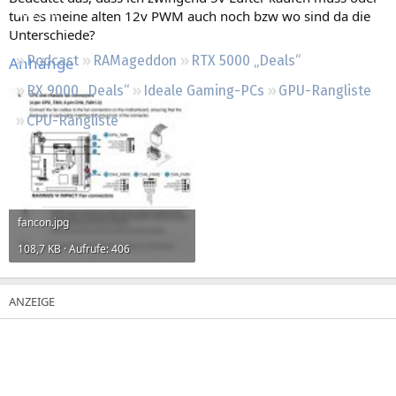
Regeln
tun es meine alten 12v PWM auch noch bzw wo sind da die
Unterschiede?
Podcast
RAMageddon
RTX 5000 „Deals“
Anhänge
RX 9000 „Deals“
Ideale Gaming-PCs
GPU-Rangliste
CPU-Rangliste
fancon.jpg
108,7 KB · Aufrufe: 406