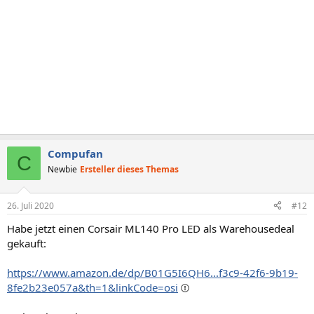
Compufan
C
Newbie
Ersteller dieses Themas
26. Juli 2020
#12
Habe jetzt einen Corsair ML140 Pro LED als Warehousedeal
gekauft:
https://www.amazon.de/dp/B01G5I6QH6...f3c9-42f6-9b19-
8fe2b23e057a&th=1&linkCode=osi