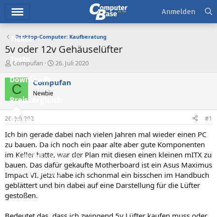
Hauptmenü
Anmelden
Desktop-Computer: Kaufberatung
Ticker
5v oder 12v Gehäuselüfter
Tests
E
E
Compufan
26. Juli 2020
r
r
Downloads
s
s
Compufan
C
t
t
Newbie
e
e
Preisvergleich
l
l
l
l
26. Juli 2020
#1
Forum
e
t
r
a
Ich bin gerade dabei nach vielen Jahren mal wieder einen PC
Aktuelles
m
zu bauen. Da ich noch ein paar alte aber gute Komponenten
im Keller hatte, war der Plan mit diesen einen kleinen mITX zu
Empfohlene Inhalte
bauen. Das dafür gekaufte Motherboard ist ein Asus Maximus
Neue Beiträge
Impact VI. Jetzt habe ich schonmal ein bisschen im Handbuch
geblättert und bin dabei auf eine Darstellung für die Lüfter
Neueste Aktivitäten
gestoßen.
Leserartikel
Bedeutet das, dass ich zwingend 5v Lüfter kaufen muss oder