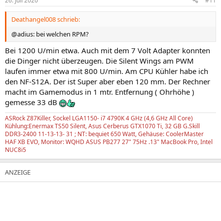
26. Juli 2020
#11
Deathangel008 schrieb:
@adius: bei welchen RPM?
Bei 1200 U/min etwa. Auch mit dem 7 Volt Adapter konnten
die Dinger nicht überzeugen. Die Silent Wings am PWM
laufen immer etwa mit 800 U/min. Am CPU Kühler habe ich
den NF-S12A. Der ist Super aber eben 120 mm. Der Rechner
macht im Gamemodus in 1 mtr. Entfernung ( Ohrhöhe )
gemesse 33 dB
ASRock Z87Killer, Sockel LGA1150- i7 4790K 4 GHz (4,6 GHz All Core)
Kühlung:Enermax TS50 Silent, Asus Cerberus GTX1070 Ti, 32 GB G.Skill
DDR3-2400 11-13-13- 31 ; NT: bequiet 650 Watt, Gehäuse: CoolerMaster
HAF XB EVO, Monitor: WQHD ASUS PB277 27" 75Hz .13" MacBook Pro, Intel
NUC8i5