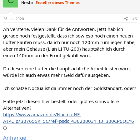
Newbie
Ersteller dieses Themas
26. Juli 2020
#6
Ah verstehe, vielen Dank für de Antworten. Jetzt hab ich
gerade noch festgestellt, dass ich sowieso noch einen neuen
Lüfter kaufen muss, da ich nur noch 120mm rumliegen habe,
aber mein Gehäuse (Lian LI TU-200) hauptsächlich durch
einen 140mm an der Front gekühlt wird.
Da dieser eine Lüfter die hauptsächliche Arbeit leisten wird,
würde ich auch etwas mehr Geld dafür ausgeben.
Ich schätze Noctua ist da immer noch der Goldstandart, oder?
Hätte jetzt diesen hier bestellt oder gibt es sinnvollere
Alternativen?
https://www.amazon.de/Noctua-NF-
A14...p/B07655KF5C/ref=psdc_430200031_t3_B00CP6QLY6
Anhänge