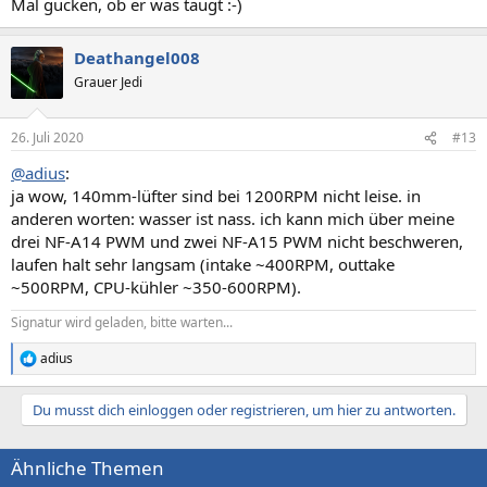
Mal gucken, ob er was taugt :-)
Deathangel008
Grauer Jedi
26. Juli 2020
#13
@adius
:
ja wow, 140mm-lüfter sind bei 1200RPM nicht leise. in
anderen worten: wasser ist nass. ich kann mich über meine
drei NF-A14 PWM und zwei NF-A15 PWM nicht beschweren,
laufen halt sehr langsam (intake ~400RPM, outtake
~500RPM, CPU-kühler ~350-600RPM).
Signatur wird geladen, bitte warten...
adius
R
e
a
Du musst dich einloggen oder registrieren, um hier zu antworten.
k
t
i
Ähnliche Themen
o