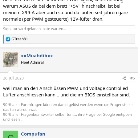
warum ASUS da bei dem brett "+5V" hinschreibt. ist bei
meinem X99-A aber auch so und da laufen seit jahren ganz
normale (per PWM gesteuerte) 12V-lüfter dran.
Signatur wird geladen, bitte warten...
GTrash81
R
e
a
xxMuahdibxx
k
t
Fleet Admiral
i
o
n
26. Juli 2020
#5
e
n
weil man an den Anschlüssen PWM und voltage controlled
:
Lüfter anschliessen kann... und die im BIOS einstellbar sind.
90 % aller Forenfragen könnten damit gelöst werden wenn die Fragensteller
das tun würden was
90 % aller Fragenbeantworter selber tun .... ihre Frage bei Google eintippen
und lesen .
Compufan
C