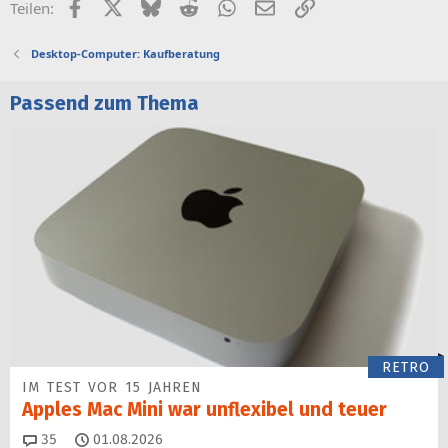
Facebook
X (Twitter)
Bluesky
Reddit
WhatsApp
E-Mail
Link
Teilen:
Desktop-Computer: Kaufberatung
Passend zum Thema
RETRO
IM TEST VOR 15 JAHREN
Apples Mac Mini war unflexibel und teuer
Kommentare
35
01.08.2026