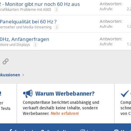
2 - Monitor gibt nur noch 60 Hz aus
Antworten
Aufrufe
2.
rafikkarten: Probleme mit AMD
2
nelqualität bei 60 Hz ?
Antworten
Aufrufe
1.
Fernseher und Media-Streaming
2
80Hz, Anfängerfragen
Antworten
Aufrufe
1.
itore und Displays
2
sApp
E-Mail
Link
iskussionen
Warum Werbebanner?
!
ComputerBase berichtet unabhängig und
Compu
er
verkauft deshalb keine Inhalte, sondern
schne
 Tests
Werbebanner.
Mehr erfahren!
von 