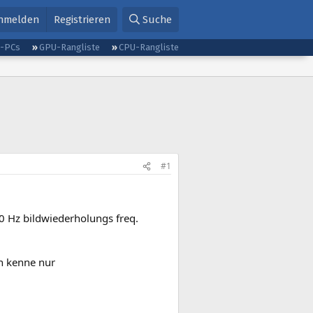
nmelden
Registrieren
Suche
g-PCs
GPU-Rangliste
CPU-Rangliste
#1
60 Hz bildwiederholungs freq.
ch kenne nur