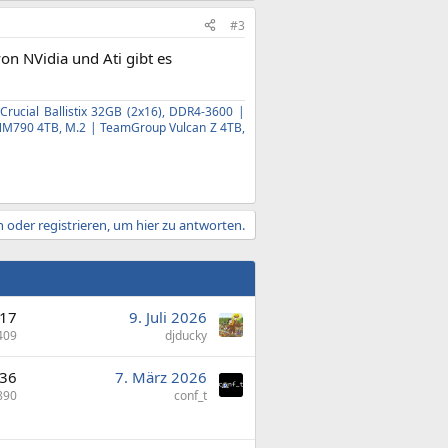
#3
on NVidia und Ati gibt es
rucial Ballistix 32GB (2x16), DDR4-3600 |
 NM790 4TB, M.2 | TeamGroup Vulcan Z 4TB,
 oder registrieren, um hier zu antworten.
17
9. Juli 2026
409
djducky
36
7. März 2026
890
conf_t