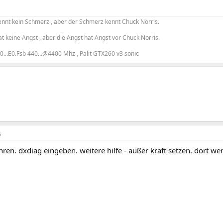
ennt kein Schmerz , aber der Schmerz kennt Chuck Norris.
t keine Angst , aber die Angst hat Angst vor Chuck Norris.
0...E0.Fsb 440...@4400 Mhz , Palit GTX260 v3 sonic
6
ühren. dxdiag eingeben. weitere hilfe - außer kraft setzen. dort we