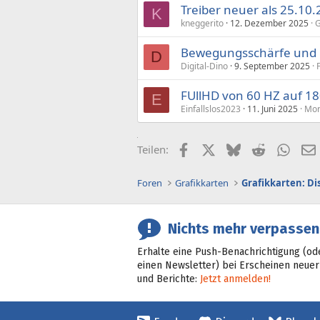
Treiber neuer als 25.10.
K
kneggerito
12. Dezember 2025
G
Bewegungsschärfe und Pa
D
Digital-Dino
9. September 2025
FUllHD von 60 HZ auf 1
E
Einfallslos2023
11. Juni 2025
Mon
Facebook
X (Twitter)
Bluesky
Reddit
What
Teilen:
Foren
Grafikkarten
Grafikkarten: D
Nichts mehr verpassen
Erhalte eine Push-Benachrichtigung (od
einen Newsletter) bei Erscheinen neuer
und Berichte:
Jetzt anmelden!