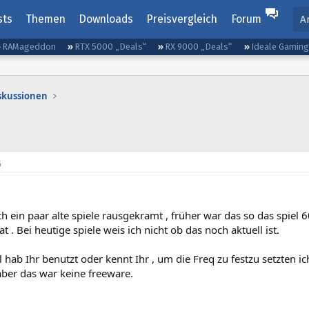
sts
Themen
Downloads
Preisvergleich
Forum
A
RAMageddon
RTX 5000 „Deals“
RX 9000 „Deals“
Ideale Gamin
iskussionen
6
h ein paar alte spiele rausgekramt , früher war das so das spiel 
at . Bei heutige spiele weis ich nicht ob das noch aktuell ist.
 hab Ihr benutzt oder kennt Ihr , um die Freq zu festzu setzten i
aber das war keine freeware.