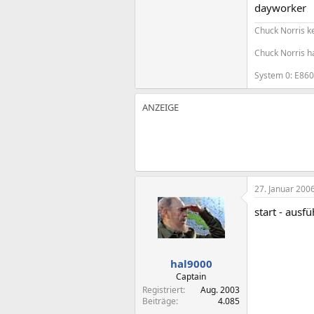
dayworker
Chuck Norris k
Chuck Norris ha
System 0: E860
27. Januar 200
start - ausf
hal9000
Captain
Registriert
Aug. 2003
Beiträge
4.085