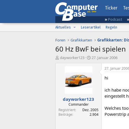
Ticker
Te
Podcast
Aktuelles
Leserartikel
Regeln
Foren
Grafikkarten
Grafikkarten: D
60 Hz BwF bei spielen
E
E
dayworker123
27. Januar 2006
r
r
s
s
27. Januar 200
t
t
hi
e
e
l
l
l
l
ich habe noc
e
t
eingestellt h
dayworker123
r
a
m
Commander
Welches tool
Registriert
Dez. 2005
Powerstrip 
Beiträge
2.904