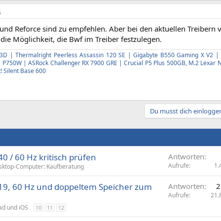
6
und Reforce sind zu empfehlen. Aber bei den aktuellen Treibern v
 die Möglichkeit, die Bwf im Treiber festzulegen.
3D | Thermalright Peerless Assassin 120 SE | Gigabyte B550 Gaming X V2 | C
s P750W | ASRock Challenger RX 7900 GRE | Crucial P5 Plus 500GB, M.2 Lexar
! Silent Base 600
Du musst dich einloggen
 / 60 Hz kritisch prüfen
Antworten
Aufrufe
1.
sktop-Computer: Kaufberatung
A19, 60 Hz und doppeltem Speicher zum
Antworten
2
Aufrufe
21.
Pad und iOS
10
11
12