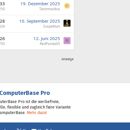
33
19. Dezember 2025
250
Tanzmusikus
28
10. September 2025
326
Suspektan
26
12. Juni 2025
R
705
RedPanda05
ComputerBase Pro
terBase Pro ist die werbefreie,
lle, flexible und zugleich faire Variante
ComputerBase.
Mehr dazu!