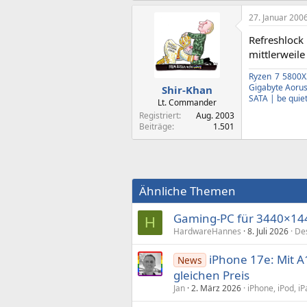
27. Januar 200
Refreshlock 
mittlerweile
Ryzen 7 5800X
Gigabyte Aoru
Shir-Khan
SATA | be quiet
Lt. Commander
Registriert
Aug. 2003
Beiträge
1.501
Ähnliche Themen
Gaming-PC für 3440×1440
H
HardwareHannes
8. Juli 2026
De
iPhone 17e: Mit 
News
gleichen Preis
Jan
2. März 2026
iPhone, iPod, i