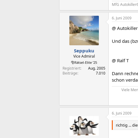
MfG Autokiller
6. Juni 2009
@ Autokille
Und das (bz
Seppuku
Vice Admiral
@ Ralf T
🎅Rätsel-Elite ’25
Registriert
Aug. 2005
Dann rechne 
Beiträge
7.010
schon verda
Viele Men
6. Juni 2009
richtig ... 