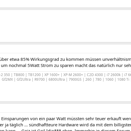
 über etwa 85% Wirkungsgrad zu kommen müssen unverhältnismä
 um nochmal 5Watt Strom zu sparen macht das natürlich nur seh
2 350 | TB800 | TB1200 | XP 1600+ | XP-M 2600+ | C2D 4300 | i7 2600k | i7 
 Gf2MX | Gf2Ultra | R9700 | 6800Ultra | 7900GS | 260 | 780 | 1060 | 1080 Ti
die Einsparungen von ein paar Watt müssten sehr teuer erkauft wer
er ja täglich ... sündhaftteure Hardware wird da mit dem billigst
en kann ... Geiz ist Geil Idio*** eben. Immerhin in diesem Forum