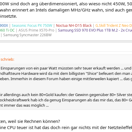
0W sind doch arg überdimensioniert, also wieso nicht 450W, 50
wahn erinnert an Intels damaligen MHz/GHz wahn, sind auch genu
nsetzte.
5900X
|
Seasonic Focus PX 750W
|
Noctua NH-D15 Black
|
G.Skill Trident Z Neo
060 Ti OC
| ASUS Prime X570-Pro |
Samsung SSD 970 EVO Plus 1TB M.2 - 2x Cru
|
Samsung Syncmaster 226BW
 schrieb:
die Einsparungen von ein paar Watt müssten sehr teuer erkauft werden ... und 
sündhaftteure Hardware wird da mit dem billigsten "Shice" befeuert den man au
* eben. Immerhin in diesem Forum haben einige mittlerweilen kapiert ... d
ir allerdings auch kein 80+Gold kaufen: der Gewinn gegenüber 80+ Silver st
ockheizkraftwerk hab ich da genug Einsparungen als das mir das, das 80+ Go
cht immer das was möglich ...
en, weil sie Rechnen können?
ne CPU teuer ist hat das doch rein gar nichts mit der Netzteileffek