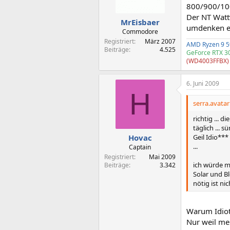
800/900/100
Der NT Watt
MrEisbaer
umdenken ei
Commodore
Registriert
März 2007
AMD Ryzen 9 
Beiträge
4.525
GeForce RTX 3
(WD4003FFBX)
6. Juni 2009
H
serra.avatar
richtig ... 
täglich ... 
Geil Idio**
Hovac
...
Captain
Registriert
Mai 2009
ich würde m
Beiträge
3.342
Solar und Bl
nötig ist ni
Warum Idiot
Nur weil mei