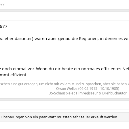
677
r677
w. eher darunter) wären aber genau die Regionen, in denen es wi
doch einmal vor. Wenn du dir heute ein normales effizientes Netz
mmt effizient.
schen sind gut erzogen, um nicht mit vollem Mund zu sprechen, aber sie haben k
Orson Welles (06.05.1915 - 10.10.1985)
US-Schauspieler, Filmregisseur & Drehbuchautor​
die Einsparungen von ein paar Watt müssten sehr teuer erkauft werden