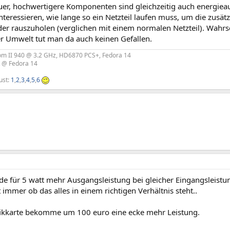
euer, hochwertigere Komponenten sind gleichzeitig auch energie
teressieren, wie lange so ein Netzteil laufen muss, um die zusätz
der rauszuholen (verglichen mit einem normalen Netzteil). Wahr
er Umwelt tut man da auch keinen Gefallen.
m II 940 @ 3.2 GHz, HD6870 PCS+, Fedora 14
@ Fedora 14
rust:
1
,
2
,
3
,
4
,
5
,
6
rde für 5 watt mehr Ausgangsleistung bei gleicher Eingangsleist
t immer ob das alles in einem richtigen Verhältnis steht..
fikkarte bekomme um 100 euro eine ecke mehr Leistung.