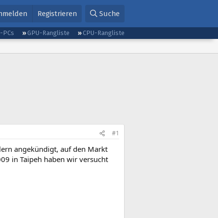
nmelden
Registrieren
Suche
g-PCs
GPU-Rangliste
CPU-Rangliste
#1
llern angekündigt, auf den Markt
009 in Taipeh haben wir versucht