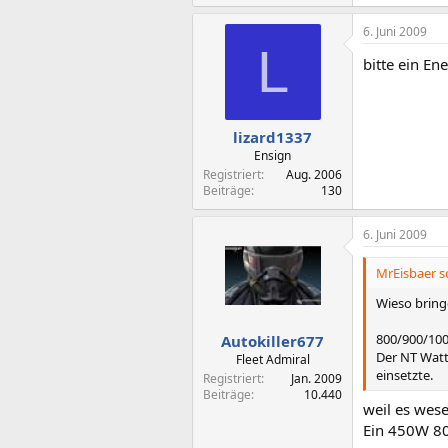
6. Juni 2009
L
bitte ein E
lizard1337
Ensign
Registriert
Aug. 2006
Beiträge
130
6. Juni 2009
MrEisbaer s
Wieso bring
800/900/100
Autokiller677
Der NT Watt
Fleet Admiral
einsetzte.
Registriert
Jan. 2009
Beiträge
10.440
weil es wese
Ein 450W 80