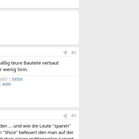
#2
ßig teure Bauteile verbaut
r wenig Sinn.
6600T |
5950X
 |
4090
#3
den ... und wie die Leute "sparen"
en "Shice" befeuert den man auf der
 haben einige mittlerweilen kapiert