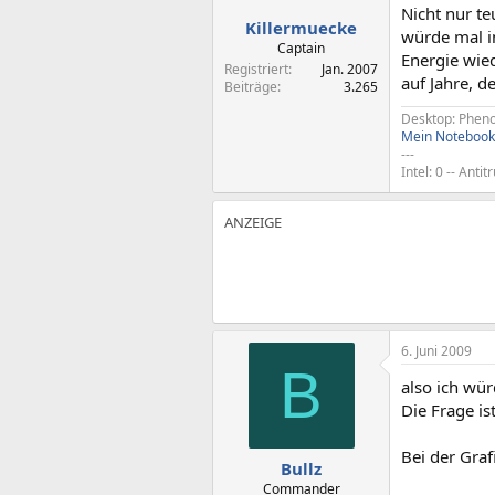
Nicht nur t
Killermuecke
würde mal in
Captain
Energie wie
Registriert
Jan. 2007
auf Jahre, d
Beiträge
3.265
Desktop: Pheno
Mein Notebook
---
Intel: 0 -- Antit
6. Juni 2009
B
also ich wü
Die Frage is
Bei der Gra
Bullz
Commander