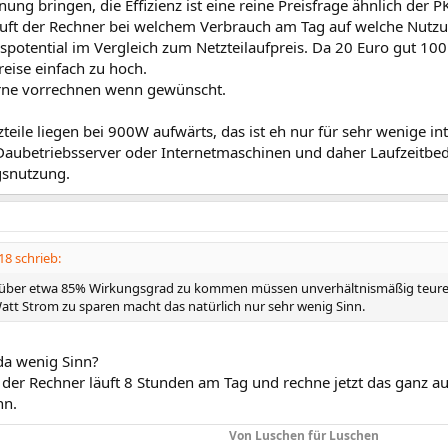
nung bringen, die Effizienz ist eine reine Preisfrage ähnlich de
äuft der Rechner bei welchem Verbrauch am Tag auf welche Nut
spotential im Vergleich zum Netzteilaufpreis. Da 20 Euro gut 10
reise einfach zu hoch.
rne vorrechnen wenn gewünscht.
teile liegen bei 900W aufwärts, das ist eh nur für sehr wenige i
Daubetriebsserver oder Internetmaschinen und daher Laufzeitbed
gsnutzung.
18 schrieb:
 über etwa 85% Wirkungsgrad zu kommen müssen unverhältnismäßig teure 
tt Strom zu sparen macht das natürlich nur sehr wenig Sinn.
a wenig Sinn?
, der Rechner läuft 8 Stunden am Tag und rechne jetzt das ganz a
nn.
Von Luschen für Luschen