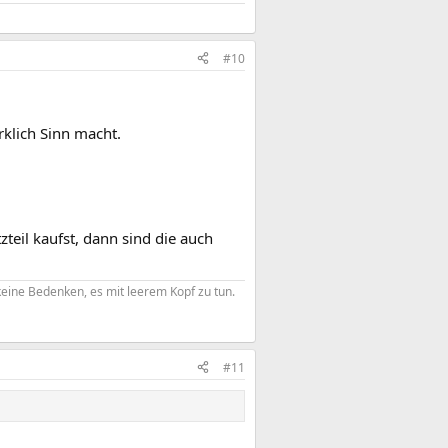
#10
rklich Sinn macht.
teil kaufst, dann sind die auch
eine Bedenken, es mit leerem Kopf zu tun.​
#11