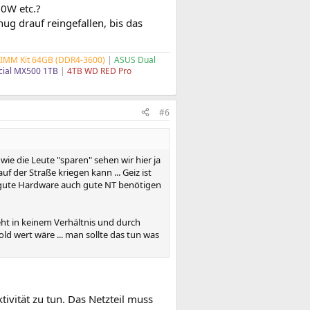
0W etc.?
g drauf reingefallen, bis das
 DIMM Kit 64GB (DDR4-3600)
|
ASUS Dual
cial MX500 1TB
|
4TB WD RED Pro
#6
wie die Leute "sparen" sehen wir hier ja
f der Straße kriegen kann ... Geiz ist
as gute Hardware auch gute NT benötigen
eht in keinem Verhältnis und durch
ld wert wäre ... man sollte das tun was
tivität zu tun. Das Netzteil muss