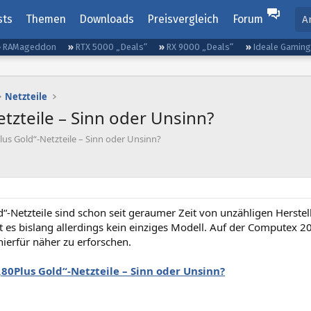
sts
Themen
Downloads
Preisvergleich
Forum
A
RAMageddon
RTX 5000 „Deals“
RX 9000 „Deals“
Ideale Gamin
Netzteile
tzteile – Sinn oder Unsinn?
lus Gold“-Netzteile – Sinn oder Unsinn?
“-Netzteile sind schon seit geraumer Zeit von unzähligen Herste
t es bislang allerdings kein einziges Modell. Auf der Computex 2
ierfür näher zu erforschen.
„80Plus Gold“-Netzteile – Sinn oder Unsinn?