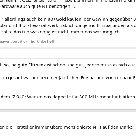
 Hardware auch gute NT benötigen ...
ir allerdings auch kein 80+Gold kaufen: der Gewinn gegenüber 80
olar und Blockheizkraftwerk hab ich da genug Einsparungen als d
 sollte das tun was nötig ist nicht immer das was möglich ...
eaven, but it can hurt like hell
h so, ne gute Effizienz ist schön und gut, jedoch muss es sich au
hon gesagt warum bei einer Jährlichen Einsparung von ein paar 
!
t dem i7 940: Warum das doppelte für 300 MHz mehr hinblätter
en die Hersteller immer überdimensionierte NT's auf den Markt?