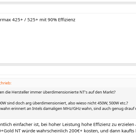
nermax 425+ / 525+ mit 90% Effizienz
chrieb:
en die Hersteller immer überdimensionierte NT's auf den Markt?
0W sind doch arg überdimensioniert, also wieso nicht 450W, 500W etc.?
wahn erinnert an Intels damaligen MHz/GHz wahn, sind auch genug drauf r
ntlich einfacher ist, bei hoher Leistung hohe Effizienz zu erzielen
+Gold NT würde wahrscheinlich 200€+ kosten, und dann kaufts 