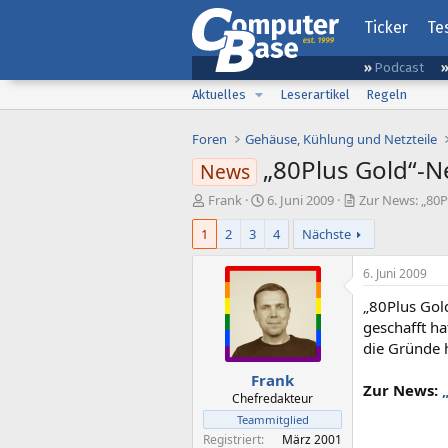
Ticker
Te
Podcast
Aktuelles
Leserartikel
Regeln
Foren
Gehäuse, Kühlung und Netzteile
„80Plus Gold“-Ne
News
E
E
Frank
6. Juni 2009
Zur News: „80P
r
r
1
2
3
4
Nächste
s
s
t
t
e
e
6. Juni 2009
l
l
„80Plus Gold
l
l
e
t
geschafft ha
r
a
die Gründe h
m
Frank
Zur News:
Chefredakteur
Teammitglied
Registriert
März 2001