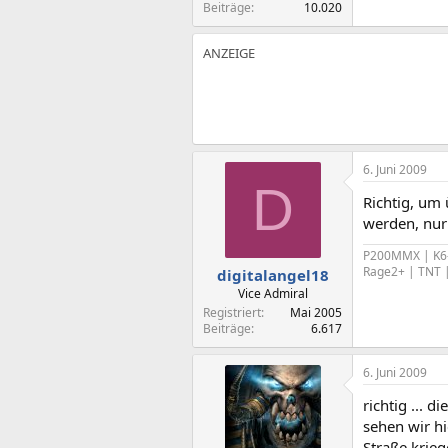
Beiträge
10.020
6. Juni 2009
D
Richtig, um
werden, nur
P200MMX | K6-
Rage2+ | TNT |
digitalangel18
Vice Admiral
Registriert
Mai 2005
Beiträge
6.617
6. Juni 2009
richtig ... 
sehen wir hi
Straße krieg