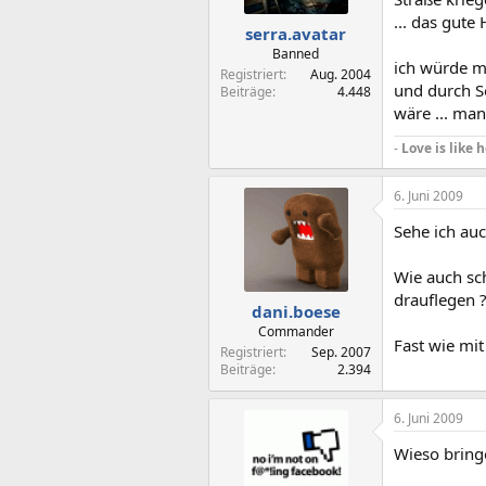
... das gute
serra.avatar
Banned
ich würde m
Registriert
Aug. 2004
und durch S
Beiträge
4.448
wäre ... man
-
Love is like h
6. Juni 2009
Sehe ich auc
Wie auch sc
drauflegen ?
dani.boese
Commander
Fast wie mi
Registriert
Sep. 2007
Beiträge
2.394
6. Juni 2009
Wieso bring