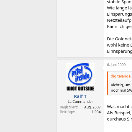
stabile Span
Wie lange l
Einsparungs
Netzteilaufp
Kann ich ge
Die Goldnetz
wohl keine 
Einnsparun
6. Juni 2009
digitalangel
Richtig, um
nochmal 5Wa
Ralf T
Lt. Commander
Was macht d
Registriert
Aug. 2007
Beiträge
1.034
Als Beispiel
durchaus Si