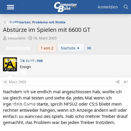
Hauptmenü
Anmelden
Grafikkarten: Probleme mit Nvidia
Ticker
Abstürze im Spielen mit 6600 GT
Tests
E
E
Vesuviano
16. März 2005
r
r
Letzte
Downloads
1 von 2
Nächste
s
s
t
t
e
e
Vesuviano
Preisvergleich
l
l
Ensign
l
l
Forum
e
t
r
a
16. März 2005
#1
Aktuelles
m
Nachdem ich sie endlich mal angeschlossen hab, wollte ich
Empfohlene Inhalte
sie gleich mal testen und siehe da. jedes Mal wenn ich
irgendein Game starte, sprcih NFSU2 oder CS:S bliebt mein
Neue Beiträge
rechner entweder hängen, wenn ich Anzeige ändern will oder
Neueste Aktivitäten
einfach so währned des spiels. Hab scho mehrer Treiber drauf
gemachht, das Problem war bei jeden Treiber trotzdem.
Leserartikel