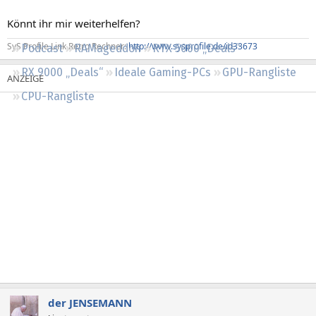
Regeln
Könnt ihr mir weiterhelfen?
SyS Profile Link Retro Rechner:
http://www.sysprofile.de/id33673
Podcast
RAMageddon
RTX 5000 „Deals“
RX 9000 „Deals“
Ideale Gaming-PCs
GPU-Rangliste
CPU-Rangliste
der JENSEMANN