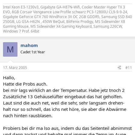
Intel Xeon E3-1230v3, Gigabyte GA-H87N-Wifi, Cooler Master Hyper TX 3
EVO, 8GB Corsair Vengeance Low Profile schwarz PC3-12800U CL9-9-9-24,
Gigabyte GeForce GTX 760 WindForce 3X OC 2GB GDDR5, Samsung SSD 840
250GB, LG GSA-H62N , 450W BeQuit, BitFenix Prodigy, MS Sidewinder X8
Gaming Mouse, MS Sidewinder X4 Gaming Keyboard, Samsung 226CW,
Windows 7 Prof. 64bit
mahom
M
Cadet 1st Year
17. März 2005
#11
Hallo,
Hatte die Probs auch.
bei mir lags wirklich an der Tempersatur. Habe jetz tnoch 2
Zusätzliche 13 Gehäuselüfter eingebaut-das hat geholfen.
Laut sind die auch net, weil die sehr, sehr langsam drehen-
halt nur so schnell, das ichs net höre, sie aber die Abwärme
nach hinten rausblasen.
Probiers bei dir ma lso aus, indem du das Seitenteil abnimmst
und dann zockst und behalte mal immer die Temp im Auge.