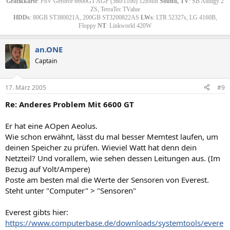
Grafikkarte
: PoV Geforce 6600GT AGP (560/1100) 128MB
Sound, TV
: SB Audigy 2
ZS, TerraTec TValue
HDDs
: 80GB ST380021A, 200GB ST3200822AS
LWs
: LTR 52327s, LG 4160B,
Floppy
NT
: Linkworld 420W​
an.ONE
Captain
17. März 2005
#9
Re: Anderes Problem Mit 6600 GT
Er hat eine AOpen Aeolus.
Wie schon erwähnt, lässt du mal besser Memtest laufen, um
deinen Speicher zu prüfen. Wieviel Watt hat denn dein
Netzteil? Und vorallem, wie sehen dessen Leitungen aus. (Im
Bezug auf Volt/Ampere)
Poste am besten mal die Werte der Sensoren von Everest.
Steht unter "Computer" > "Sensoren"
Everest gibts hier:
https://www.computerbase.de/downloads/systemtools/evere