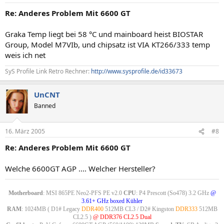
Re: Anderes Problem Mit 6600 GT
Graka Temp liegt bei 58 °C und mainboard heist BIOSTAR
Group, Model M7VIb, und chipsatz ist VIA KT266/333 temp
weis ich net
SyS Profile Link Retro Rechner:
http://www.sysprofile.de/id33673
UnCNT
Banned
16. März 2005
#8
Re: Anderes Problem Mit 6600 GT
Welche 6600GT AGP .... Welcher Hersteller?
Motherboard
: MSI 865PE Neo2-PFS PE v2.0
CPU
: P4 Prescott (So478) 3.2 GHz
@
3.61+ GHz boxed Kühler
RAM
: 1024MB ( D1# Legacy
DDR400
512MB CL3 / D2# Kingston
DDR333
512MB
CL2.5 )
@ DDR376 CL2.5 Dual