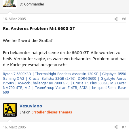
Lt. Commander
16. März 2005
#6
Re: Anderes Problem Mit 6600 GT
Wie heiß wird die GraKa?
Ein bekannter hat jetzt seine dritte 6600 GT. Alle wurden zu
heiß. Verkäufer sagte, es wäre ein bekanntes Problem und hat
die Karte jedesmal ausgetauscht.
Ryzen 7 5800X3D | Thermalright Peerless Assassin 120 SE | Gigabyte B550
Gaming X V2 | Crucial Ballistix 32GB (2x16), DDR4-3600 | Gigabyte Aorus
P750W | ASRock Challenger RX 7900 GRE | Crucial P5 Plus 500GB, M.2 Lexar
NM790 4TB, M.2 | TeamGroup Vulcan Z 4TB, SATA | be quiet! Silent Base
600
Vesuviano
Ensign
Ersteller dieses Themas
16. März 2005
#7