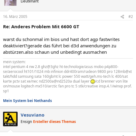
Lieutenant
16. März 2005
#2
Re: Anderes Problem Mit 6600 GT
warst du schonmal im bios und hast dort agp fastwrites
deaktiviert?gerade das führt bei d3d anwendungen zu
abstürzen.also schaun und unbedingt ausmachen
mein system:
intel pentium 4 nw 2.8 ghz@3ghz ht-technologie/asus mobo p4p800-
se/aerocool ht101/1024 mb infinion ddr400ram/radeon 9800 pro 128mb@xt
takt/hdd samsung sata 160gb/nt lc power 550 watt/geh.ms-tech lc 400/sat
karte pctv sat xe/nec nd2500a@nd2520a dual layer
/cd brenner von lite
on/mouse logitech mx510/arctic fan pro tc 5 stk/creative insp.4.1/winxp prof.
sp1
Mein System bei Nethands
Vesuviano
Ensign
Ersteller dieses Themas