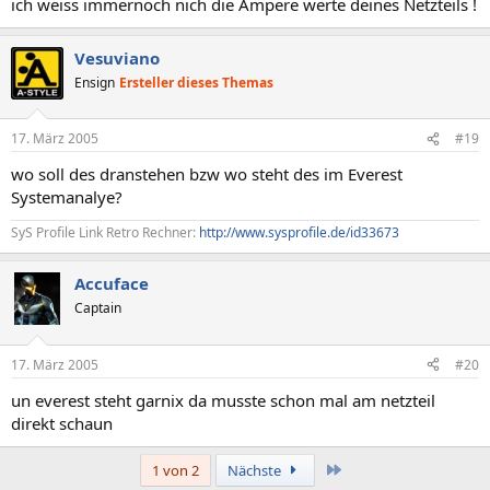
ich weiss immernoch nich die Ampere werte deines Netzteils !
Vesuviano
Ensign
Ersteller dieses Themas
17. März 2005
#19
wo soll des dranstehen bzw wo steht des im Everest
Systemanalye?
SyS Profile Link Retro Rechner:
http://www.sysprofile.de/id33673
Accuface
Captain
17. März 2005
#20
un everest steht garnix da musste schon mal am netzteil
direkt schaun
Letzte
1 von 2
Nächste