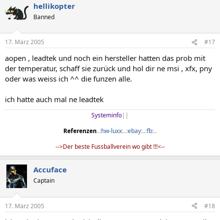
hellikopter
Banned
17. März 2005
#17
aopen , leadtek und noch ein hersteller hatten das prob mit
der temperatur, schaff sie zurück und hol dir ne msi , xfx, pny
oder was weiss ich ^^ die funzen alle.
ich hatte auch mal ne leadtek
Systeminfo
||​
Referenzen
..:
hw-luxx
:..:
ebay
:..:
fb
:..​
-->Der beste Fussballverein wo gibt !!!<--​
Accuface
Captain
17. März 2005
#18