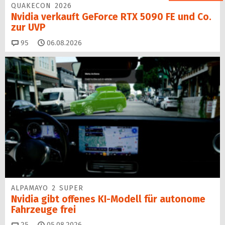
QUAKECON 2026
Nvidia verkauft GeForce RTX 5090 FE und Co.
zur UVP
Kommentare
95
06.08.2026
ALPAMAYO 2 SUPER
Nvidia gibt offenes KI-Modell für autonome
Fahrzeuge frei
Kommentare
25
05.08.2026