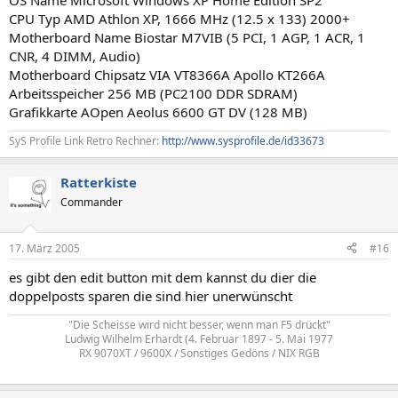
OS Name Microsoft Windows XP Home Edition SP2
CPU Typ AMD Athlon XP, 1666 MHz (12.5 x 133) 2000+
Motherboard Name Biostar M7VIB (5 PCI, 1 AGP, 1 ACR, 1
CNR, 4 DIMM, Audio)
Motherboard Chipsatz VIA VT8366A Apollo KT266A
Arbeitsspeicher 256 MB (PC2100 DDR SDRAM)
Grafikkarte AOpen Aeolus 6600 GT DV (128 MB)
SyS Profile Link Retro Rechner:
http://www.sysprofile.de/id33673
Ratterkiste
Commander
17. März 2005
#16
es gibt den edit button mit dem kannst du dier die
doppelposts sparen die sind hier unerwünscht
"Die Scheisse wird nicht besser, wenn man F5 drückt"
Ludwig Wilhelm Erhardt (4. Februar 1897 - 5. Mai 1977
RX 9070XT / 9600X / Sonstiges Gedöns / NIX RGB