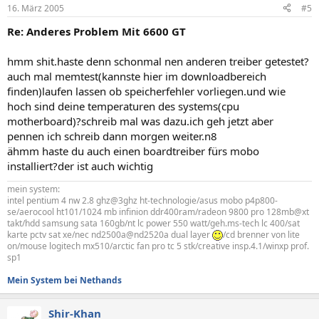
16. März 2005
#5
Re: Anderes Problem Mit 6600 GT
hmm shit.haste denn schonmal nen anderen treiber getestet?
auch mal memtest(kannste hier im downloadbereich
finden)laufen lassen ob speicherfehler vorliegen.und wie
hoch sind deine temperaturen des systems(cpu
motherboard)?schreib mal was dazu.ich geh jetzt aber
pennen ich schreib dann morgen weiter.n8
ähmm haste du auch einen boardtreiber fürs mobo
installiert?der ist auch wichtig
mein system:
intel pentium 4 nw 2.8 ghz@3ghz ht-technologie/asus mobo p4p800-
se/aerocool ht101/1024 mb infinion ddr400ram/radeon 9800 pro 128mb@xt
takt/hdd samsung sata 160gb/nt lc power 550 watt/geh.ms-tech lc 400/sat
karte pctv sat xe/nec nd2500a@nd2520a dual layer
/cd brenner von lite
on/mouse logitech mx510/arctic fan pro tc 5 stk/creative insp.4.1/winxp prof.
sp1
Mein System bei Nethands
Shir-Khan