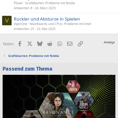
Plover
Grafikkarten: Probleme mit Nvidia
Antworten
8
24. März 2025
Ruckler und Abstürze in Spielen
V
ViperOne
Mainboards und CPUs: Probleme mit Intel
Antworten
25
23. Mai 2025
Facebook
X (Twitter)
Bluesky
Reddit
WhatsApp
E-Mail
Link
Teilen:
Grafikkarten: Probleme mit Nvidia
Passend zum Thema