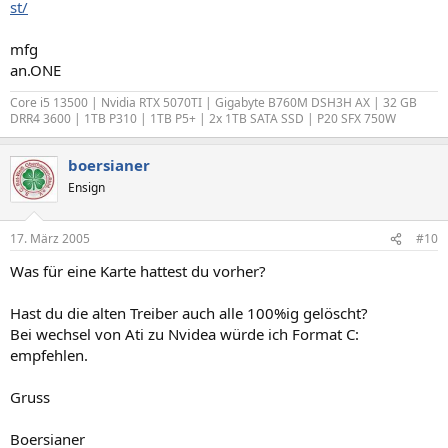
st/
mfg
an.ONE
Core i5 13500 | Nvidia RTX 5070TI | Gigabyte B760M DSH3H AX | 32 GB
DRR4 3600 | 1TB P310 | 1TB P5+ | 2x 1TB SATA SSD | P20 SFX 750W
boersianer
Ensign
17. März 2005
#10
Was für eine Karte hattest du vorher?
Hast du die alten Treiber auch alle 100%ig gelöscht?
Bei wechsel von Ati zu Nvidea würde ich Format C:
empfehlen.
Gruss
Boersianer