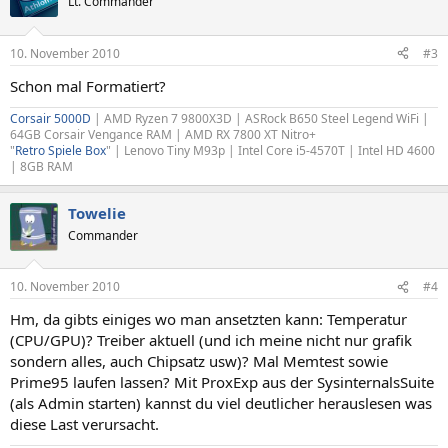
Lt. Commander
10. November 2010
#3
Schon mal Formatiert?
Corsair 5000D
| AMD Ryzen 7 9800X3D | ASRock B650 Steel Legend WiFi |
64GB Corsair Vengance RAM | AMD RX 7800 XT Nitro+
"
Retro Spiele Box
" | Lenovo Tiny M93p | Intel Core i5-4570T | Intel HD 4600
| 8GB RAM
Towelie
Commander
10. November 2010
#4
Hm, da gibts einiges wo man ansetzten kann: Temperatur
(CPU/GPU)? Treiber aktuell (und ich meine nicht nur grafik
sondern alles, auch Chipsatz usw)? Mal Memtest sowie
Prime95 laufen lassen? Mit ProxExp aus der SysinternalsSuite
(als Admin starten) kannst du viel deutlicher herauslesen was
diese Last verursacht.