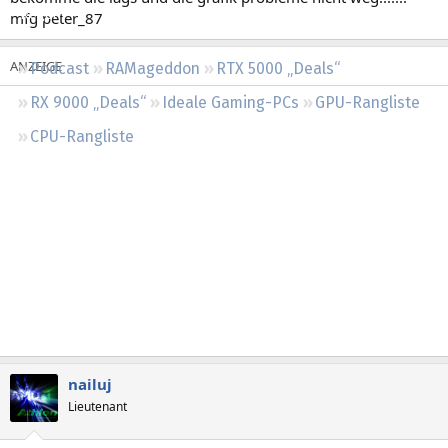
Regeln
mfg peter_87
Podcast
RAMageddon
RTX 5000 „Deals“
RX 9000 „Deals“
Ideale Gaming-PCs
GPU-Rangliste
CPU-Rangliste
nailuj
Lieutenant