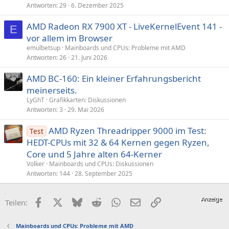
Antworten
29
6. Dezember 2025
AMD Radeon RX 7900 XT - LiveKernelEvent 141 -
E
vor allem im Browser
emulbetsup
Mainboards und CPUs: Probleme mit AMD
Antworten
26
21. Juni 2026
AMD BC-160: Ein kleiner Erfahrungsbericht
meinerseits.
LyGhT
Grafikkarten: Diskussionen
Antworten
3
29. Mai 2026
AMD Ryzen Threadripper 9000 im Test:
Test
HEDT-CPUs mit 32 & 64 Kernen gegen Ryzen,
Core und 5 Jahre alten 64-Kerner
Volker
Mainboards und CPUs: Diskussionen
Antworten
144
28. September 2025
Facebook
X (Twitter)
Bluesky
Reddit
WhatsApp
E-Mail
Link
Teilen:
Mainboards und CPUs: Probleme mit AMD