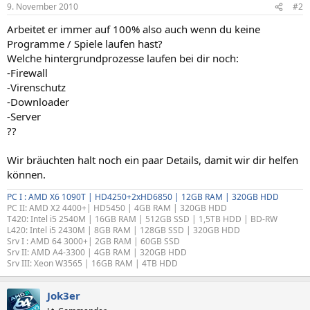
9. November 2010
#2
Arbeitet er immer auf 100% also auch wenn du keine
Programme / Spiele laufen hast?
Welche hintergrundprozesse laufen bei dir noch:
-Firewall
-Virenschutz
-Downloader
-Server
??
Wir bräuchten halt noch ein paar Details, damit wir dir helfen
können.
PC I : AMD X6 1090T | HD4250+2xHD6850 | 12GB RAM | 320GB HDD
PC II: AMD X2 4400+| HD5450 | 4GB RAM | 320GB HDD
T420: Intel i5 2540M | 16GB RAM | 512GB SSD | 1,5TB HDD | BD-RW
L420: Intel i5 2430M | 8GB RAM | 128GB SSD | 320GB HDD
Srv I : AMD 64 3000+| 2GB RAM | 60GB SSD
Srv II: AMD A4-3300 | 4GB RAM | 320GB HDD
Srv III: Xeon W3565 | 16GB RAM | 4TB HDD
Jok3er