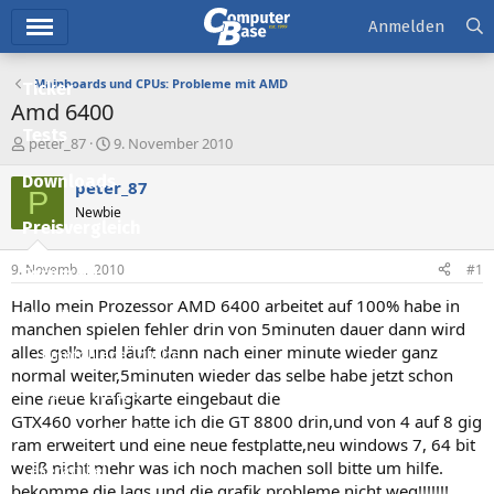
Hauptmenü
Anmelden
Mainboards und CPUs: Probleme mit AMD
Ticker
Amd 6400
Tests
E
E
peter_87
9. November 2010
r
r
Downloads
s
s
peter_87
P
t
t
Newbie
e
e
Preisvergleich
l
l
l
l
9. November 2010
#1
Forum
e
t
r
a
Hallo mein Prozessor AMD 6400 arbeitet auf 100% habe in
Aktuelles
m
manchen spielen fehler drin von 5minuten dauer dann wird
alles gelb und läuft dann nach einer minute wieder ganz
Empfohlene Inhalte
normal weiter,5minuten wieder das selbe habe jetzt schon
Neue Beiträge
eine neue krafigkarte eingebaut die
GTX460 vorher hatte ich die GT 8800 drin,und von 4 auf 8 gig
Neueste Aktivitäten
ram erweitert und eine neue festplatte,neu windows 7, 64 bit
weiß nicht mehr was ich noch machen soll bitte um hilfe.
Leserartikel
bekomme die lags und die grafik probleme nicht weg!!!!!!!