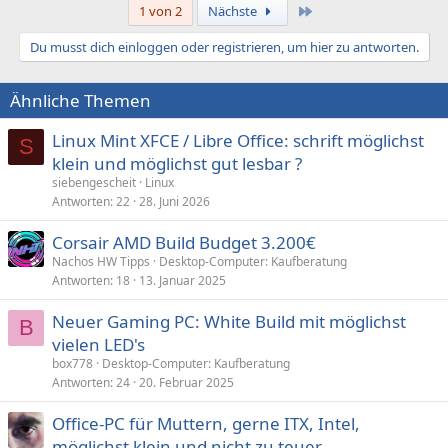
Letzte
1 von 2
Nächste
Du musst dich einloggen oder registrieren, um hier zu antworten.
Ähnliche Themen
Linux Mint XFCE / Libre Office: schrift möglichst
S
klein und möglichst gut lesbar ?
siebengescheit
Linux
Antworten
22
28. Juni 2026
Corsair AMD Build Budget 3.200€
Nachos HW Tipps
Desktop-Computer: Kaufberatung
Antworten
18
13. Januar 2025
Neuer Gaming PC: White Build mit möglichst
B
vielen LED's
box778
Desktop-Computer: Kaufberatung
Antworten
24
20. Februar 2025
Office-PC für Muttern, gerne ITX, Intel,
möglichst klein und nicht zu teuer...