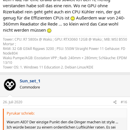
verstanden habe soll das eine rein. Wo ne GPU ohne
Rizerkabel rein geht geht auch ein CPU Kühler rein, der gut
genug für die Effizienten CPUs ist
Außerdem war von 240-
360mm Readiator die Rede ... so klein wird das Case wohl
nicht werden müssen
Tower: CPU: R7 5800x @ Wakü ; GPU: RTX3060 12GB @ Wakü ; MB: MSI B550
Mortar ;
RAM: 32 GB GSkill Ripjaws 3200 ; PSU: 550W Straight Power 11 Gehäuse: FD
Node804
Wakü Pumpe/AGB: Eisstation VPP ; Radi: 240mm + 280mm; Schläuche: EPDM
13/10
Tower OS: 1. Windows 11 Education 2. Debian Linux/KDE
Sun_set_1
Commodore
26. Juli 2020
#16
Pyrukar schrieb:
Warum AIO? Der einzige Punkt den die Dinger machen ist style ...
Ich würde besser zu einem ordentlichen Luftkühler raten. Es sei