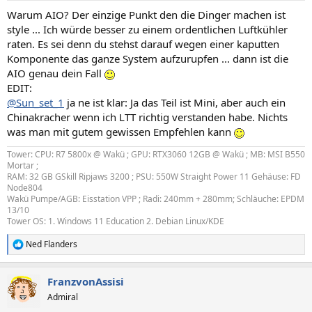
n
Warum AIO? Der einzige Punkt den die Dinger machen ist
:
style ... Ich würde besser zu einem ordentlichen Luftkühler
raten. Es sei denn du stehst darauf wegen einer kaputten
Komponente das ganze System aufzurupfen ... dann ist die
AIO genau dein Fall
EDIT:
@Sun_set_1
ja ne ist klar: Ja das Teil ist Mini, aber auch ein
Chinakracher wenn ich LTT richtig verstanden habe. Nichts
was man mit gutem gewissen Empfehlen kann
Tower: CPU: R7 5800x @ Wakü ; GPU: RTX3060 12GB @ Wakü ; MB: MSI B550
Mortar ;
RAM: 32 GB GSkill Ripjaws 3200 ; PSU: 550W Straight Power 11 Gehäuse: FD
Node804
Wakü Pumpe/AGB: Eisstation VPP ; Radi: 240mm + 280mm; Schläuche: EPDM
13/10
Tower OS: 1. Windows 11 Education 2. Debian Linux/KDE
Ned Flanders
R
e
a
FranzvonAssisi
k
t
Admiral
i