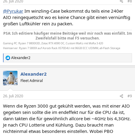
26. Juli 2020
#8
e
n
@Pyrukar
Im winzling-Case bekommst du teils eine 240er
:
AIO reingequetscht wo es keine Chance gibt einen vernünftig
großen Luftkühler rein zu packen.
PSA: Ich editiere häufiger meine Beiträge weil mir noch was einfällt. Im
Zweifelsfall bitte mal F5 versuchen.
Gaming PC: Ryzen 7 9800X3D, Zotac RTX 4090 OC, Custom WaKü mit MoRa 3 420
Heimserver: Ryzen 7 5800X auf Asrock Rack X570D4U mit 96GB ECC UDIMM, all-Flash Storage
Alexander2
R
e
a
Alexander2
k
t
Fleet Admiral
i
o
n
26. Juli 2020
#9
e
n
Wenn die Ryzen 3000 gut gekühlt werden, was mit einer AIO
:
gegeben sein sollte die im endeffekt nur für die CPU da ist,
dann takten die für gewöhnlich allcore bei ~4GHz bis 4,3GHz.
Je nach CPU Lotterie und Kühlung. Dazu braucht man
nichteinmal etwas besonderes einstellen. Wobei PBO