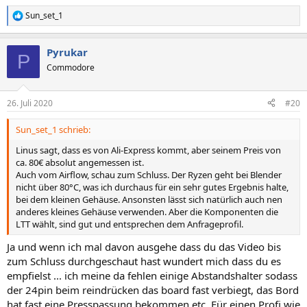
Sun_set_1
R
e
a
Pyrukar
k
P
t
Commodore
i
o
n
26. Juli 2020
#20
e
n
Sun_set_1 schrieb:
:
Linus sagt, dass es von Ali-Express kommt, aber seinem Preis von
ca. 80€ absolut angemessen ist.
Auch vom Airflow, schau zum Schluss. Der Ryzen geht bei Blender
nicht über 80°C, was ich durchaus für ein sehr gutes Ergebnis halte,
bei dem kleinen Gehäuse. Ansonsten lässt sich natürlich auch nen
anderes kleines Gehäuse verwenden. Aber die Komponenten die
LTT wählt, sind gut und entsprechen dem Anfrageprofil.
Ja und wenn ich mal davon ausgehe dass du das Video bis
zum Schluss durchgeschaut hast wundert mich dass du es
empfielst ... ich meine da fehlen einige Abstandshalter sodass
der 24pin beim reindrücken das board fast verbiegt, das Bord
hat fast eine Presspassung bekommen etc. Für einen Profi wie