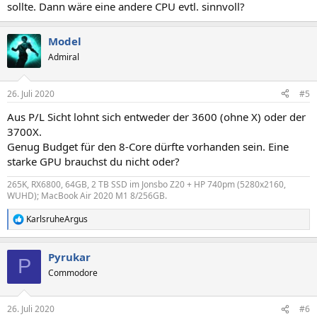
sollte. Dann wäre eine andere CPU evtl. sinnvoll?
Model
Admiral
26. Juli 2020
#5
Aus P/L Sicht lohnt sich entweder der 3600 (ohne X) oder der
3700X.
Genug Budget für den 8-Core dürfte vorhanden sein. Eine
starke GPU brauchst du nicht oder?
265K, RX6800, 64GB, 2 TB SSD im Jonsbo Z20 + HP 740pm (5280x2160,
WUHD); MacBook Air 2020 M1 8/256GB.
KarlsruheArgus
R
e
a
Pyrukar
k
P
t
Commodore
i
o
n
26. Juli 2020
#6
e