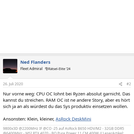
Ned Flanders
Fleet Admiral
🎅Rätsel-Elite ’24
26. Juli 2020
#2
Nur vorne weg: CPU OC lohnt bei Ryzen absolut garnicht. Das
kannst du streichen. RAM OC ist ne andere Story, aber es hört
sich ja an als würdest du das Sys produktiv einsetzen wollen.
Ansonsten: Klein, kleiner,
AsRock DeskMini
9800x3D @2200MHz IF @CO -25 auf AsRock B650 HDV/M2 - 32GB DDR5
@6400MHz - MSI RTX 4070 - BQ Pure Power 11 CM 400W // LeserArtikel: