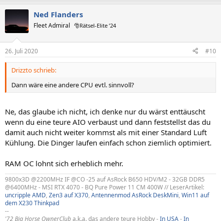
Ned Flanders
Fleet Admiral
🎅Rätsel-Elite ’24
26. Juli 2020
#10
Drizzto schrieb:
Dann wäre eine andere CPU evtl. sinnvoll?
Ne, das glaube ich nicht, ich denke nur du wärst enttäuscht
wenn du eine teure AIO verbaust und dann feststellst das du
damit auch nicht weiter kommst als mit einer Standard Luft
Kühlung. Die Dinger laufen einfach schon ziemlich optimiert.
RAM OC lohnt sich erheblich mehr.
9800x3D @2200MHz IF @CO -25 auf AsRock B650 HDV/M2 - 32GB DDR5
@6400MHz - MSI RTX 4070 - BQ Pure Power 11 CM 400W // LeserArtikel:
uncripple AMD
,
Zen3 auf X370
,
Antennenmod AsRock DeskMini
,
Win11 auf
dem X230 Thinkpad
--
'72 Big Horse OwnerClub
a.k.a. das andere teure Hobby -
In USA
-
In