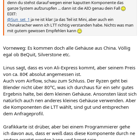
denn du stehst darauf wegen einer kaputten Komponente das
ganze System aufzurupfen ... dann ist die AIO genau dein Fall
EDIT:
@Sun_set_1
ja ne ist klar: Ja das Teil ist Mini, aber auch ein
Chinakracher wenn ich LTT richtig verstanden habe. Nichts was man
mit gutem gewissen Empfehlen kann
Vorneweg: Es kommen doch alle Gehäuse aus China. Völlig
egal ob BeQuit, Silverstone etc.
Linus sagt, dass es von Ali-Express kommt, aber seinem Preis
von ca. 80€ absolut angemessen ist.
Auch vom Airflow, schau zum Schluss. Der Ryzen geht bei
Blender nicht über 80°C, was ich durchaus für ein sehr gutes
Ergebnis halte, bei dem kleinen Gehäuse. Ansonsten lässt sich
natürlich auch nen anderes kleines Gehäuse verwenden. Aber
die Komponenten die LTT wählt, sind gut und entsprechen
dem Anfrageprofil.
Grafikkarte ist drüber, aber bei einem Programmierer gehe
ich davon aus, dass er weiß dass diese Komponente durch ne
andere ersetzt werden kann und kennt sein