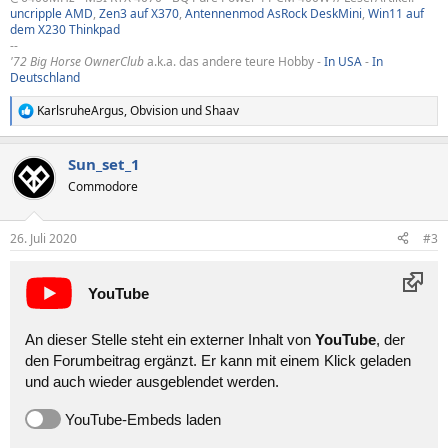
uncripple AMD
,
Zen3 auf X370
,
Antennenmod AsRock DeskMini
,
Win11 auf
dem X230 Thinkpad
--
'72 Big Horse OwnerClub
a.k.a. das andere teure Hobby -
In USA
-
In
Deutschland
KarlsruheArgus
,
Obvision
und
Shaav
R
e
a
Sun_set_1
k
t
Commodore
i
o
n
26. Juli 2020
#3
e
n
:
YouTube
An dieser Stelle steht ein externer Inhalt von
YouTube
, der
den Forumbeitrag ergänzt. Er kann mit einem Klick geladen
und auch wieder ausgeblendet werden.
YouTube-Embeds laden