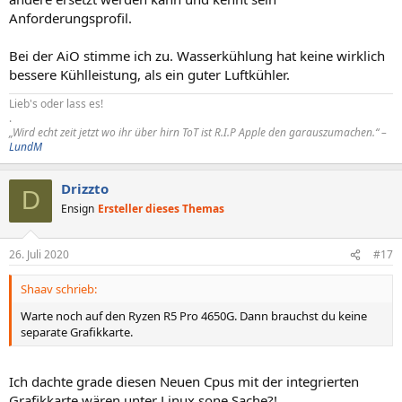
Anforderungsprofil.
Bei der AiO stimme ich zu. Wasserkühlung hat keine wirklich
bessere Kühlleistung, als ein guter Luftkühler.
Lieb's oder lass es!
.
„Wird echt zeit jetzt wo ihr über hirn ToT ist R.I.P Apple den garauszumachen.“ –
LundM
Drizzto
D
Ensign
Ersteller dieses Themas
26. Juli 2020
#17
Shaav schrieb:
Warte noch auf den Ryzen R5 Pro 4650G. Dann brauchst du keine
separate Grafikkarte.
Ich dachte grade diesen Neuen Cpus mit der integrierten
Grafikkarte wären unter Linux sone Sache?!