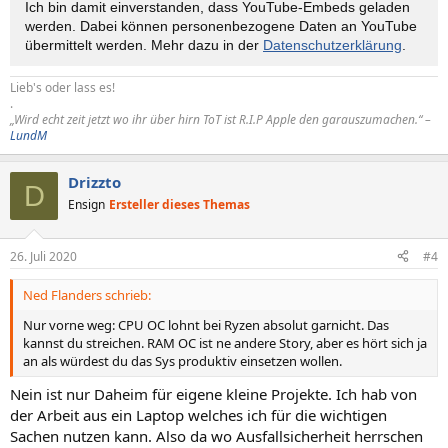
Ich bin damit einverstanden, dass YouTube-Embeds geladen
werden. Dabei können personen­bezogene Daten an YouTube
übermittelt werden. Mehr dazu in der
Datenschutzerklärung
.
Lieb's oder lass es!
.
„Wird echt zeit jetzt wo ihr über hirn ToT ist R.I.P Apple den garauszumachen.“ –
LundM
Drizzto
D
Ensign
Ersteller dieses Themas
26. Juli 2020
#4
Ned Flanders schrieb:
Nur vorne weg: CPU OC lohnt bei Ryzen absolut garnicht. Das
kannst du streichen. RAM OC ist ne andere Story, aber es hört sich ja
an als würdest du das Sys produktiv einsetzen wollen.
Nein ist nur Daheim für eigene kleine Projekte. Ich hab von
der Arbeit aus ein Laptop welches ich für die wichtigen
Sachen nutzen kann. Also da wo Ausfallsicherheit herrschen