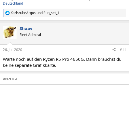
Deutschland
KarlsruheArgus
und
Sun_set_1
R
e
a
Shaav
k
t
Fleet Admiral
i
o
n
26. Juli 2020
#11
e
n
Warte noch auf den Ryzen R5 Pro 4650G. Dann brauchst du
:
keine separate Grafikkarte.