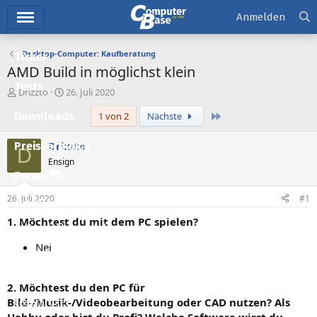
Hauptmenü
Anmelden
Desktop-Computer: Kaufberatung
Ticker
AMD Build in möglichst klein
Tests
E
E
Drizzto
26. Juli 2020
r
r
Letzte
Downloads
1 von 2
Nächste
s
s
t
t
e
e
Drizzto
Preisvergleich
D
l
l
Ensign
l
l
Forum
e
t
r
a
26. Juli 2020
#1
Aktuelles
m
1. Möchtest du mit dem PC spielen?
Empfohlene Inhalte
Nei
Neue Beiträge
Neueste Aktivitäten
2. Möchtest du den PC für
Bild-/Musik-/Videobearbeitung oder CAD nutzen? Als
Leserartikel
Hobby oder bist du Profi? Welche Software wirst du