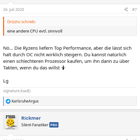
o
n
26. Juli 2020
#7
e
n
Drizzto schrieb:
:
eine andere CPU evtl. sinnvoll
Nö... Die Ryzens liefern Top Performance, aber die lässt sich
halt durch OC nicht wirklich steigern. Du kannst natürlich
einen schlechteren Prozessor kaufen, um ihn dann zu über
Takten, wenn du das willst 🤷
Lg
signature.load()
KarlsruheArgus
R
e
a
Rickmer
k
t
Silent-Fanatiker
PRO
i
o
n