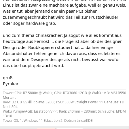
Linus ist das zwar eine machbare aufgabe, weil er genau weis,
was er tut, aber jemand der ein paar PCs bisher
zusammengeschraubt hat wird das Teil zur Frustschleuder
oder sogar hardware grab.
und zum thema Chinakracher: Ja sogut wie alles kommt aus
heutzutage aus Fernost ... die Frage ist aber ob der designer
Design oder Raubkopieren studiert hat ... da hier einige
Abstandshalter fehlen gehe ich davon aus, dass es letzteres
war und dem Designer des geräts nicht bewusst war wofür
das überhaupt gebraucht wird.
gruß
Pyrukar
Tower: CPU: R7 5800x @ Wakü ; GPU: RTX3060 12GB @ Wakü ; MB: MSI B550
Mortar ;
RAM: 32 GB GSkill Ripjaws 3200 ; PSU: 550W Straight Power 11 Gehäuse: FD
Node804
Wakü Pumpe/AGB: Eisstation VPP ; Radi: 240mm + 280mm; Schläuche: EPDM
13/10
Tower OS: 1. Windows 11 Education 2. Debian Linux/KDE