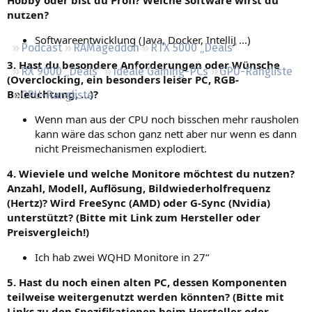
Regeln
nutzen?
Softwareentwicklung (Java, Docker, IntelliJ ...)
Podcast
RAMageddon
RTX 5000 „Deals“
3. Hast du besondere Anforderungen oder Wünsche
RX 9000 „Deals“
Ideale Gaming-PCs
GPU-Rangliste
(Overclocking, ein besonders leiser PC, RGB-
Beleuchtung, …)?
CPU-Rangliste
Wenn man aus der CPU noch bisschen mehr rausholen
kann wäre das schon ganz nett aber nur wenn es dann
nicht Preismechanismen explodiert.
4. Wieviele und welche Monitore möchtest du nutzen?
Anzahl, Modell, Auflösung, Bildwiederholfrequenz
(Hertz)? Wird FreeSync (AMD) oder G-Sync (Nvidia)
unterstützt? (Bitte mit Link zum Hersteller oder
Preisvergleich!)
Ich hab zwei WQHD Monitore in 27“
5. Hast du noch einen alten PC, dessen Komponenten
teilweise weitergenutzt werden könnten? (Bitte mit
Links zu den Spezifikationen beim Hersteller oder