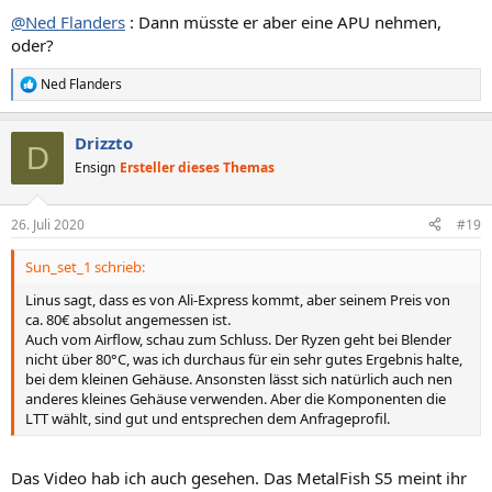
@Ned Flanders
: Dann müsste er aber eine APU nehmen,
oder?
Ned Flanders
R
e
a
Drizzto
k
D
t
Ensign
Ersteller dieses Themas
i
o
n
26. Juli 2020
#19
e
n
Sun_set_1 schrieb:
:
Linus sagt, dass es von Ali-Express kommt, aber seinem Preis von
ca. 80€ absolut angemessen ist.
Auch vom Airflow, schau zum Schluss. Der Ryzen geht bei Blender
nicht über 80°C, was ich durchaus für ein sehr gutes Ergebnis halte,
bei dem kleinen Gehäuse. Ansonsten lässt sich natürlich auch nen
anderes kleines Gehäuse verwenden. Aber die Komponenten die
LTT wählt, sind gut und entsprechen dem Anfrageprofil.
Das Video hab ich auch gesehen. Das MetalFish S5 meint ihr