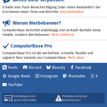
Erhalte eine Push-Benachrichtigung (oder einen Newsletter) bei
Erscheinen neuer Tests und Berichte:
Jetzt anmelden!
Warum Werbebanner?
ComputerBase berichtet unabhängig und verkauft deshalb keine
Inhalte, sondern Werbebanner.
Mehr erfahren!
ComputerBase Pro
ComputerBase Pro ist die werbefreie, schnelle, flexible und
zugleich faire Variante von ComputerBase.
Mehr dazu!
Feeds
Discord
Bluesky
Facebook
Google News
Instagram
Mastodon
X
YouTube
Einstellungen und
Probleme mit einem
Layout-Umschalter
Werbebanner?