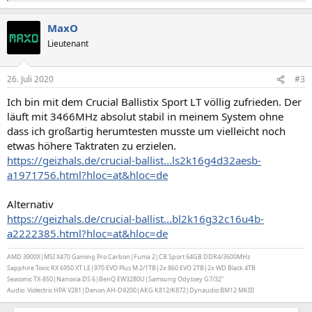
e
a
MaxO
k
t
Lieutenant
i
o
n
26. Juli 2020
#3
e
n
Ich bin mit dem Crucial Ballistix Sport LT völlig zufrieden. Der
:
läuft mit 3466MHz absolut stabil in meinem System ohne
dass ich großartig herumtesten musste um vielleicht noch
etwas höhere Taktraten zu erzielen.
https://geizhals.de/crucial-ballist...ls2k16g4d32aesb-
a1971756.html?hloc=at&hloc=de
Alternativ
https://geizhals.de/crucial-ballist...bl2k16g32c16u4b-
a2222385.html?hloc=at&hloc=de
AMD 3900X|MSI X470 Gaming Pro Carbon|Fuma 2|CB Sport 64GB DDR4/3600MHz
Sapphire Toxic RX 6950 XT LE|970 EVO Plus M.2/1TB|2x 860 EVO 2TB|2x WD Black 4TB
Seasonic TX-850|Nanoxia DS 6|BenQ EW3280U|Samsung Odyssey G7/32"
Audio: Violectric HPA V281|Denon AH-D9200|AKG K812/K872|Dynaudio BM12 MKIII