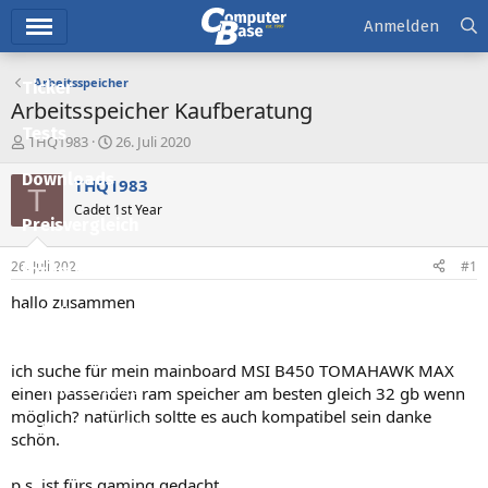
Hauptmenü
Anmelden
Arbeitsspeicher
Ticker
Arbeitsspeicher Kaufberatung
Tests
E
E
THQ1983
26. Juli 2020
r
r
Downloads
s
s
THQ1983
T
t
t
Cadet 1st Year
e
e
Preisvergleich
l
l
l
l
26. Juli 2020
#1
Forum
e
t
r
a
hallo zusammen
Aktuelles
m
Empfohlene Inhalte
ich suche für mein mainboard MSI B450 TOMAHAWK MAX
Neue Beiträge
einen passenden ram speicher am besten gleich 32 gb wenn
möglich? natürlich soltte es auch kompatibel sein danke
Neueste Aktivitäten
schön.
Leserartikel
p.s. ist fürs gaming gedacht