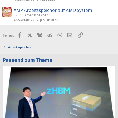
XMP Arbeitsspeicher auf AMD System
jIZHO
Arbeitsspeicher
Antworten
23
2. Januar 2026
Facebook
X (Twitter)
Bluesky
Reddit
WhatsApp
E-Mail
Link
Teilen:
Arbeitsspeicher
Passend zum Thema