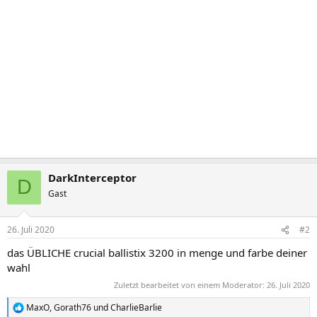
DarkInterceptor
D
Gast
26. Juli 2020
#2
das ÜBLICHE crucial ballistix 3200 in menge und farbe deiner
wahl
Zuletzt bearbeitet von einem Moderator:
26. Juli 2020
MaxO
,
Gorath76
und
CharlieBarlie
R