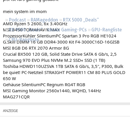
Regeln
mein system im mom
Podcast
RAMageddon
RTX 5000 „Deals“
AMD Ryzen 5 2600, 6x 3.40GHz
MSI B450 TOMAHAWK MAX
RX 9000 „Deals“
Ideale Gaming-PCs
GPU-Rangliste
ProzessorKühler SilentiumPC Spartan 3 Pro RGB HE1024
CPU-Rangliste
G.Skill DIMM 16 GB DDR4-3000 Kit F4-3000C16D-16GISB
MSI 8GB D6 RTX 2070 Armor 8G
Crucial BX500 120 GB, Solid State Drive SATA 6 Gb/s, 2,5
Samsung 970 EVO Plus NVMe M.2 SSD« SSD (1 TB)
Toshiba HDWD110UZSVA 1TB SATA 6 Gb/s, 3,5", P300, Bulk
be quiet! PC-Netzteil STRAIGHT POWER11 CM 80 PLUS GOLD
650 W
Gehäuse SilentiumPC Regnum RG4T RGB
MSI Gaming Monitor 2560x1440, WQHD, 144Hz
MAG271CQR