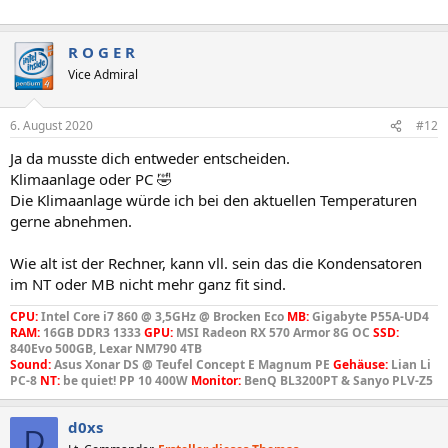
R O G E R
Vice Admiral
6. August 2020
#12
Ja da musste dich entweder entscheiden.
Klimaanlage oder PC 🤣
Die Klimaanlage würde ich bei den aktuellen Temperaturen
gerne abnehmen.
Wie alt ist der Rechner, kann vll. sein das die Kondensatoren
im NT oder MB nicht mehr ganz fit sind.
CPU:
Intel Core i7 860 @ 3,5GHz @ Brocken Eco
MB:
Gigabyte P55A-UD4
RAM:
16GB DDR3 1333
GPU:
MSI Radeon RX 570 Armor 8G OC
SSD:
840Evo 500GB, Lexar NM790 4TB
Sound:
Asus Xonar DS @ Teufel Concept E Magnum PE
Gehäuse:
Lian Li
PC-8
NT:
be quiet! PP 10 400W
Monitor:
BenQ BL3200PT & Sanyo PLV-Z5
d0xs
D