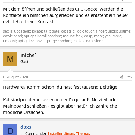
e
n
Mit dem öffnen und schließen des CPU-Sockel werden die
:
Kontakte ein bisschen aufgerieben und es entsteht ein neuer
evtl. fehlerfreier Kontakt
sex is: updatedb; locate; talk; date; cd; strip; look; touch; finger; unzip; uptime;
gawk; head; apt-get install condom; mount; fsck; gasp; more; yes; more;
umount; apt-get remove --purge condom; make clean; sleep
micha`
M
Gast
6. August 2020
#6
Hardware? Komm schon, du hast fast tausend Beiträge.
Kaltstartprobleme lassen in der Regel aufs Netzteil oder
Mainboard schließen - es gibt aber natürlich zahlreiche
mögliche Ursachen.
d0xs
D
Lt. Commander
Ersteller dieses Themas