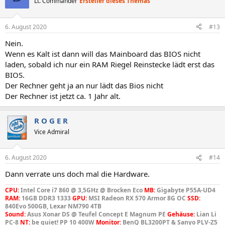
Lt. Commander
Ersteller dieses Themas
6. August 2020
#13
Nein.
Wenn es Kalt ist dann will das Mainboard das BIOS nicht
laden, sobald ich nur ein RAM Riegel Reinstecke lädt erst das
BIOS.
Der Rechner geht ja an nur lädt das Bios nicht
Der Rechner ist jetzt ca. 1 Jahr alt.
R O G E R
Vice Admiral
6. August 2020
#14
Dann verrate uns doch mal die Hardware.
CPU:
Intel Core i7 860 @ 3,5GHz @ Brocken Eco
MB:
Gigabyte P55A-UD4
RAM:
16GB DDR3 1333
GPU:
MSI Radeon RX 570 Armor 8G OC
SSD:
840Evo 500GB, Lexar NM790 4TB
Sound:
Asus Xonar DS @ Teufel Concept E Magnum PE
Gehäuse:
Lian Li
PC-8
NT:
be quiet! PP 10 400W
Monitor:
BenQ BL3200PT & Sanyo PLV-Z5