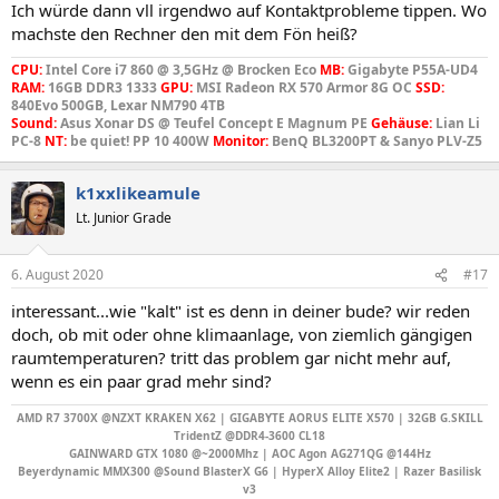
Ich würde dann vll irgendwo auf Kontaktprobleme tippen. Wo
machste den Rechner den mit dem Fön heiß?
CPU:
Intel Core i7 860 @ 3,5GHz @ Brocken Eco
MB:
Gigabyte P55A-UD4
RAM:
16GB DDR3 1333
GPU:
MSI Radeon RX 570 Armor 8G OC
SSD:
840Evo 500GB, Lexar NM790 4TB
Sound:
Asus Xonar DS @ Teufel Concept E Magnum PE
Gehäuse:
Lian Li
PC-8
NT:
be quiet! PP 10 400W
Monitor:
BenQ BL3200PT & Sanyo PLV-Z5
k1xxlikeamule
Lt. Junior Grade
6. August 2020
#17
interessant...wie "kalt" ist es denn in deiner bude? wir reden
doch, ob mit oder ohne klimaanlage, von ziemlich gängigen
raumtemperaturen? tritt das problem gar nicht mehr auf,
wenn es ein paar grad mehr sind?
AMD R7 3700X @NZXT KRAKEN X62 |
GIGABYTE AORUS ELITE X570
| 32GB G.SKILL
TridentZ @DDR4-3600 CL18
GAINWARD GTX 1080 @~2000Mhz | AOC Agon AG271QG @144Hz
Beyerdynamic MMX300 @Sound BlasterX G6
|
HyperX Alloy Elite2 | Razer Basilisk
v3