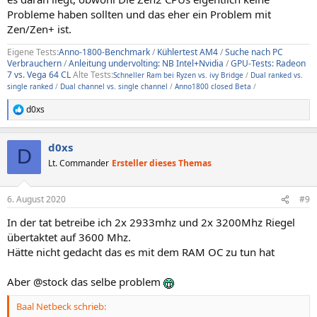
Probleme haben sollten und das eher ein Problem mit
Zen/Zen+ ist.
Eigene Tests:
Anno-1800-Benchmark
/
Kühlertest AM4
/
Suche nach PC
Verbrauchern
/
Anleitung undervolting: NB Intel+Nvidia
/
GPU-Tests: Radeon
7 vs. Vega 64 CL
Alte Tests:
Schneller Ram bei Ryzen vs. ivy Bridge
/
Dual ranked vs.
single ranked
/
Dual channel vs. single channel
/
Anno1800 closed Beta
/
d0xs
R
e
a
d0xs
k
D
t
Lt. Commander
Ersteller dieses Themas
i
o
n
6. August 2020
#9
e
n
In der tat betreibe ich 2x 2933mhz und 2x 3200Mhz Riegel
:
übertaktet auf 3600 Mhz.
Hätte nicht gedacht das es mit dem RAM OC zu tun hat
Aber @stock das selbe problem
Baal Netbeck schrieb: