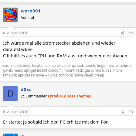
wern001
Admiral
6. August 2020
#2
Ich würde mal alle Stromstecker abziehen und wieder
daraufstecken.
Oft hilft es auch CPU und RAM aus- und wieder einzubauen.
sex is: updatedb; locate; talk; date; cd; strip; look; touch; finger; unzip; uptime;
gawk; head; apt-get install condom; mount; fsck; gasp; more; yes; more;
umount; apt-get remove --purge condom; make clean; sleep
d0xs
D
Lt. Commander
Ersteller dieses Themas
6. August 2020
#3
Er startet ja sobald Ich den PC erhitze mit dem Fön