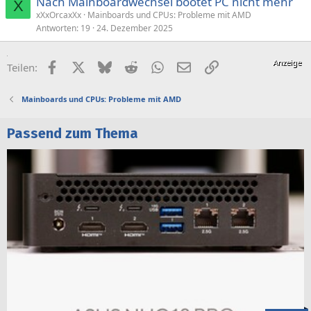
Nach Mainboardwechsel bootet PC nicht mehr
X
xXxOrcaxXx
Mainboards und CPUs: Probleme mit AMD
Antworten
19
24. Dezember 2025
Facebook
X (Twitter)
Bluesky
Reddit
WhatsApp
E-Mail
Link
Teilen:
Mainboards und CPUs: Probleme mit AMD
Passend zum Thema