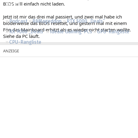
BIOS will einfach nicht laden.
Regeln
Jetzt ist mir das drei mal passiert, und zwei mal habe ich
Podcast
RAMageddon
RTX 5000 „Deals“
blöderweise das BIOS resettet, und gestern mal mit einem
Fön das Mainboard erhitzt als es wieder nicht starten wollte.
RX 9000 „Deals“
Ideale Gaming-PCs
GPU-Rangliste
Siehe da PC läuft.
CPU-Rangliste