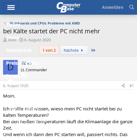
Hauptmenü
Anmelden
Mainboards und CPUs: Probleme mit AMD
Ticker
bei Kälte startet der PC nicht mehr
Tests
E
E
d0xs
6. August 2020
r
r
Letzte
Downloads
1 von 2
Nächste
s
s
t
t
e
e
d0xs
Preisvergleich
D
l
l
Lt. Commander
l
l
Forum
e
t
r
a
6. August 2020
#1
Aktuelles
m
Moin,
Empfohlene Inhalte
Ich wollte mal wissen, wieso mein PC nicht startet bei zu
Neue Beiträge
kalten Temperaturen?
Neueste Aktivitäten
Bei den heißen Temperaturen läuft die Klimaanlage die ganze
Zeit.
Leserartikel
Und wenn ich dann den PC starten will, passiert nichts. Das