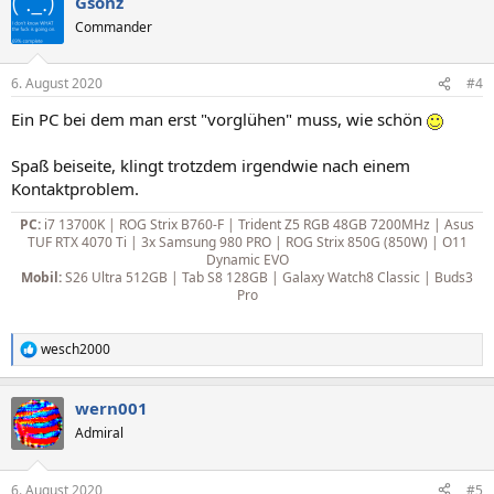
Gsonz
Commander
6. August 2020
#4
Ein PC bei dem man erst "vorglühen" muss, wie schön
Spaß beiseite, klingt trotzdem irgendwie nach einem
Kontaktproblem.
PC:
i7 13700K | ROG Strix B760-F | Trident Z5 RGB 48GB 7200MHz | Asus
TUF RTX 4070 Ti | 3x Samsung 980 PRO | ROG Strix 850G (850W) | O11
Dynamic EVO
Mobil:
S26 Ultra 512GB | Tab S8 128GB | Galaxy Watch8 Classic | Buds3
Pro
wesch2000
R
e
a
wern001
k
t
Admiral
i
o
n
6. August 2020
#5