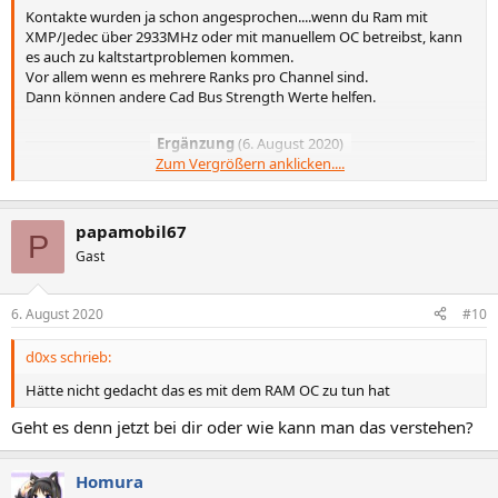
Kontakte wurden ja schon angesprochen....wenn du Ram mit
XMP/Jedec über 2933MHz oder mit manuellem OC betreibst, kann
es auch zu kaltstartproblemen kommen.
Vor allem wenn es mehrere Ranks pro Channel sind.
Dann können andere Cad Bus Strength Werte helfen.
Ergänzung
(
6. August 2020
)
Zum Vergrößern anklicken....
32GB Ram sind fast immer dual ranked....kann also sein, dass es
daran liegt, obwohl Die Zen2 CPUs eigentlich keine Probleme haben
papamobil67
P
sollten und das eher ein Problem mit Zen/Zen+ ist.
Gast
6. August 2020
#10
d0xs schrieb:
Hätte nicht gedacht das es mit dem RAM OC zu tun hat
Geht es denn jetzt bei dir oder wie kann man das verstehen?
Homura