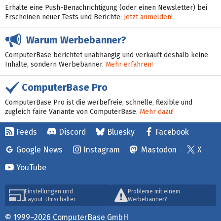
Erhalte eine Push-Benachrichtigung (oder einen Newsletter) bei
Erscheinen neuer Tests und Berichte:
Jetzt anmelden!
Warum Werbebanner?
ComputerBase berichtet unabhängig und verkauft deshalb keine
Inhalte, sondern Werbebanner.
Mehr erfahren!
ComputerBase Pro
ComputerBase Pro ist die werbefreie, schnelle, flexible und
zugleich faire Variante von ComputerBase.
Mehr dazu!
Feeds
Discord
Bluesky
Facebook
Google News
Instagram
Mastodon
X
YouTube
Einstellungen und
Probleme mit einem
Layout-Umschalter
Werbebanner?
© 1999–2026 ComputerBase GmbH