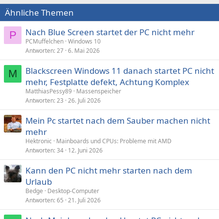
n
Ähnliche Themen
e
n
:
Nach Blue Screen startet der PC nicht mehr
P
PCMuffelchen
Windows 10
Antworten
27
6. Mai 2026
Blackscreen Windows 11 danach startet PC nicht
M
mehr, Festplatte defekt, Achtung Komplex
MatthiasPessy89
Massenspeicher
Antworten
23
26. Juli 2026
Mein Pc startet nach dem Sauber machen nicht
mehr
Hektronic
Mainboards und CPUs: Probleme mit AMD
Antworten
34
12. Juni 2026
Kann den PC nicht mehr starten nach dem
Urlaub
Bedge
Desktop-Computer
Antworten
65
21. Juli 2026