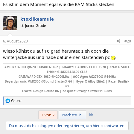
Es ist in dem Moment egal wie die RAM Sticks stecken
k1xxlikeamule
Lt. Junior Grade
6. August 2020
#20
wieso kühlst du auf 16 grad herunter, zieh doch die
winterjacke aus und habe dafür einen startenden pc
AMD R7 3700X @NZXT KRAKEN X62 |
GIGABYTE AORUS ELITE X570
| 32GB G.SKILL
TridentZ @DDR4-3600 CL18
GAINWARD GTX 1080 @~2000Mhz | AOC Agon AG271QG @144Hz
Beyerdynamic MMX300 @Sound BlasterX G6
|
HyperX Alloy Elite2 | Razer Basilisk
v3
Fractal Design Define R6
| b
e quiet! Straight Power11 650W
Gsonz
R
e
a
Letzte
1 von 2
Nächste
k
t
Du musst dich einloggen oder registrieren, um hier zu antworten.
i
o