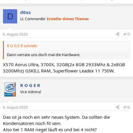
d0xs
D
Lt. Commander
Ersteller dieses Themas
6. August 2020
#15
R O G E R schrieb:
Dann verrate uns doch mal die Hardware.
X570 Aorus Ultra, 3700X, 32GB(2x 8GB 2933Mhz & 2x8GB
3200Mhz) GSKILL RAM, Superflower Leadex 11 750W.
R O G E R
Vice Admiral
6. August 2020
#16
Das ist ja noch ein sehr neues System. Da sollten die
Kondensatoren noch fit sein.
Also bei 1 RAM riegel läuft es und bei 4 nicht?