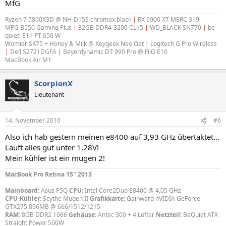
MfG
Ryzen 7 5800X3D @ NH-D15S chromax.black
|
RX 6900 XT MERC 319
MPG B550 Gaming Plus
|
32GB DDR4-3200 CL15
|
WD_BLACK SN770
|
be
quiet! E11 PT 650 W
Womier SK75 + Honey & Milk @ Keygeek Neo Oat
|
Logitech G Pro Wireless
|
Dell S2721DGFA
|
Beyerdynamic DT 990 Pro @ FiiO E10
MacBook Air M1
ScorpionX
Lieutenant
14. November 2010
#6
Also ich hab gestern meinen e8400 auf 3,93 GHz übertaktet...
Läuft alles gut unter 1,28V!
Mein kühler ist ein mugen 2!
MacBook Pro Retina 15" 2013
Mainboard:
Asus P5Q
CPU:
Intel Core2Duo E8400 @ 4,05 GHz
CPU-Kühler:
Scythe Mugen II
Grafikkarte:
Gainward nVIDIA GeForce
GTX275 896MB @ 666/1512/1215
RAM:
8GB DDR2 1066
Gehäuse:
Antec 300 + 4 Lüfter
Netzteil:
BeQuiet ATX
Straight Power 500W