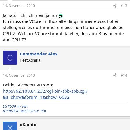
14. November 2010
#13
Ja natürlich, ich mein ja nur
Ich muss die VCore im Bios allerdings immer etwas höher
stellen, weil es dort immer ein bisschen höher anzeigt als bei
CPU-Z! Welcher VCore stimmt da eher, der vom Bios oder der
von CPU-Z?
Commander Alex
C
Fleet Admiral
14. November 2010
#14
Beide, Stichwort VDroop:
http://62.109.81.232/cgi-bin/sbb/sbb.cgi?
&a=show&forum=1&show=6032
LG P530 im Test
ICY BOX IB-NAS5520 im Test
xKamix
X