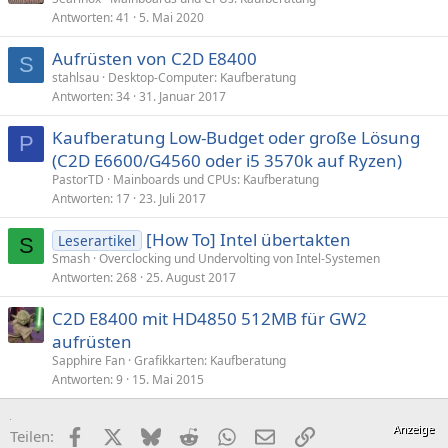
Antworten
41
5. Mai 2020
Aufrüsten von C2D E8400
S
stahlsau
Desktop-Computer: Kaufberatung
Antworten
34
31. Januar 2017
Kaufberatung Low-Budget oder große Lösung
P
(C2D E6600/G4560 oder i5 3570k auf Ryzen)
PastorTD
Mainboards und CPUs: Kaufberatung
Antworten
17
23. Juli 2017
[How To] Intel übertakten
Leserartikel
S
Smash
Overclocking und Undervolting von Intel-Systemen
Antworten
268
25. August 2017
C2D E8400 mit HD4850 512MB für GW2
aufrüsten
Sapphire Fan
Grafikkarten: Kaufberatung
Antworten
9
15. Mai 2015
Facebook
X (Twitter)
Bluesky
Reddit
WhatsApp
E-Mail
Link
Teilen: