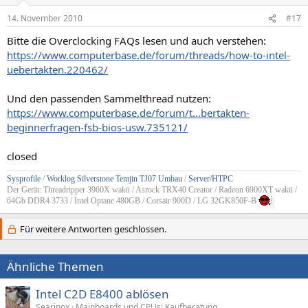
14. November 2010
#17
Bitte die Overclocking FAQs lesen und auch verstehen:
https://www.computerbase.de/forum/threads/how-to-intel-
uebertakten.220462/
Und den passenden Sammelthread nutzen:
https://www.computerbase.de/forum/t...bertakten-
beginnerfragen-fsb-bios-usw.735121/
closed
Sysprofile
/
Worklog Silverstone Temjin TJ07 Umbau
/
Server/HTPC
Der Gerät: Threadripper 3960X wakü / Asrock TRX40 Creator / Radeon 6900XT wakü /
64Gb DDR4 3733 / Intel Optane 480GB / Corsair 900D / LG 32GK850F-B
Für weitere Antworten geschlossen.
Ähnliche Themen
Intel C2D E8400 ablösen
Searinox
Mainboards und CPUs: Kaufberatung