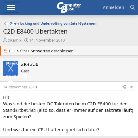
Hauptmenü
Anmelden
Overclocking und Undervolting von Intel-Systemen
Ticker
C2D E8400 Übertakten
Tests
E
E
xKamix
14. November 2010
r
r
Downloads
s
Für weitere Antworten geschlossen.
s
t
t
e
e
Preisvergleich
xKamix
X
l
l
Gast
l
l
Forum
e
t
r
a
14. November 2010
#1
Aktuelles
m
Hi!
Empfohlene Inhalte
Was sind die besten OC-Taktraten beim C2D E8400 für den
Standartbetrieb (also so, dass er immer auf der Taktrate läuft)
Neue Beiträge
zum Spielen?
Neueste Aktivitäten
Und was für ein CPU Lüfter eignet sich dafür?
Leserartikel