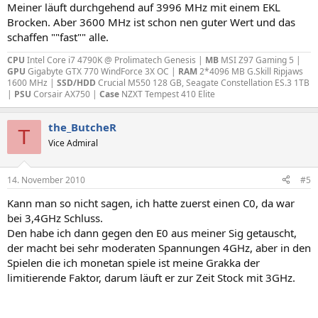
Meiner läuft durchgehend auf 3996 MHz mit einem EKL
Brocken. Aber 3600 MHz ist schon nen guter Wert und das
schaffen ""fast"" alle.
CPU
Intel Core i7 4790K @ Prolimatech Genesis |
MB
MSI Z97 Gaming 5 |
GPU
Gigabyte GTX 770 WindForce 3X OC |
RAM
2*4096 MB G.Skill Ripjaws
1600 MHz |
SSD/HDD
Crucial M550 128 GB, Seagate Constellation ES.3 1TB
|
PSU
Corsair AX750 |
Case
NZXT Tempest 410 Elite
the_ButcheR
T
Vice Admiral
14. November 2010
#5
Kann man so nicht sagen, ich hatte zuerst einen C0, da war
bei 3,4GHz Schluss.
Den habe ich dann gegen den E0 aus meiner Sig getauscht,
der macht bei sehr moderaten Spannungen 4GHz, aber in den
Spielen die ich monetan spiele ist meine Grakka der
limitierende Faktor, darum läuft er zur Zeit Stock mit 3GHz.