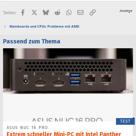
Facebook
X (Twitter)
Bluesky
Reddit
WhatsApp
E-Mail
Link
Teilen:
Mainboards und CPUs: Probleme mit AMD
Passend zum Thema
TEST
ASUS NUC 16 PRO
Extrem schneller Mini-PC mit Intel Panther