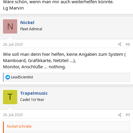
Wäre schön, wenn man mir auch weiterhelfen könnte.
Lg Marvin
Nickel
N
Fleet Admiral
26. Juli 2020
#8
Wie soll man denn hier helfen, keine Angaben zum System (
Mainboard, Grafikkarte, Netzteil ...),
Monitor, Anschlüße ... nothing.
LeadScientist
R
e
a
Trapelmusic
k
T
t
Cadet 1st Year
i
o
n
26. Juli 2020
#9
e
n
Nickel schrieb:
: