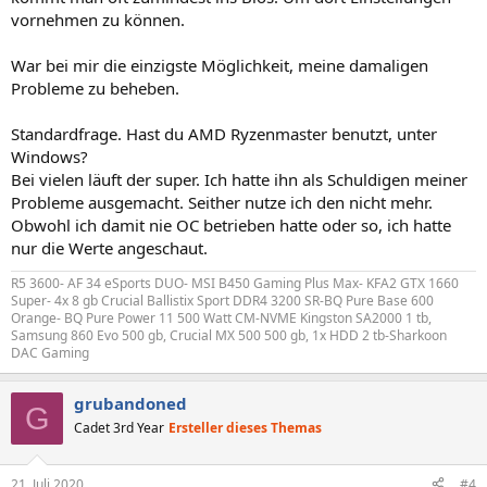
vornehmen zu können.
War bei mir die einzigste Möglichkeit, meine damaligen
Probleme zu beheben.
Standardfrage. Hast du AMD Ryzenmaster benutzt, unter
Windows?
Bei vielen läuft der super. Ich hatte ihn als Schuldigen meiner
Probleme ausgemacht. Seither nutze ich den nicht mehr.
Obwohl ich damit nie OC betrieben hatte oder so, ich hatte
nur die Werte angeschaut.
R5 3600- AF 34 eSports DUO- MSI B450 Gaming Plus Max- KFA2 GTX 1660
Super- 4x 8 gb Crucial Ballistix Sport DDR4 3200 SR-BQ Pure Base 600
Orange- BQ Pure Power 11 500 Watt CM-NVME Kingston SA2000 1 tb,
Samsung 860 Evo 500 gb, Crucial MX 500 500 gb, 1x HDD 2 tb-Sharkoon
DAC Gaming
grubandoned
G
Cadet 3rd Year
Ersteller dieses Themas
21. Juli 2020
#4