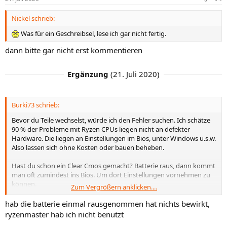
Nickel schrieb:
Was für ein Geschreibsel, lese ich gar nicht fertig.
dann bitte gar nicht erst kommentieren
Ergänzung
(
21. Juli 2020
)
Burki73 schrieb:
Bevor du Teile wechselst, würde ich den Fehler suchen. Ich schätze
90 % der Probleme mit Ryzen CPUs liegen nicht an defekter
Hardware. Die liegen an Einstellungen im Bios, unter Windows u.s.w.
Also lassen sich ohne Kosten oder bauen beheben.
Hast du schon ein Clear Cmos gemacht? Batterie raus, dann kommt
man oft zumindest ins Bios. Um dort Einstellungen vornehmen zu
können.
Zum Vergrößern anklicken....
War bei mir die einzigste Möglichkeit, meine damaligen Probleme
hab die batterie einmal rausgenommen hat nichts bewirkt,
zu beheben.
ryzenmaster hab ich nicht benutzt