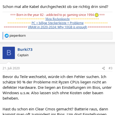
Schon mal alle Kabel durchgecheckt ob sie richtig drin sind?
=== Born in the year 82 - addicted to pc gaming since 1994
===
================
================
Mein Rechenknecht
=============
PC + billige Steckerleiste = Probleme
=============
=============
VRAM in 2020-2024: Why 10GB is enough
=============
piepenkorn
R
e
a
Burki73
k
B
t
Captain
i
o
n
21. Juli 2020
#3
e
n
Bevor du Teile wechselst, würde ich den Fehler suchen. Ich
:
schätze 90 % der Probleme mit Ryzen CPUs liegen nicht an
defekter Hardware. Die liegen an Einstellungen im Bios, unter
Windows u.s.w. Also lassen sich ohne Kosten oder bauen
beheben.
Hast du schon ein Clear Cmos gemacht? Batterie raus, dann
kommt man oft zumindest ins Bios. Um dort Einstellungen