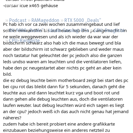
Regeln
-corsair icue x465 gehäuse
Podcast
RAMageddon
RTX 5000 „Deals“
Pc hab ich vor ca zwei wochen zusammengebaut und lief
seither einwandfrei bis auf heute. hab den pc angemacht bin
RX 9000 „Deals“
Ideale Gaming-PCs
GPU-Rangliste
ne weile weggewesen und als ich wieder da war war der
CPU-Rangliste
bildschirm schwarz also hab ich die maus bewegt und bla
aber der bildschirm ist schwarz geblieben und weder maus
noch tastatur hat geleuchtet der pc jedoch also die ganzen
leds undso waren am leuchten und die ventilatoren liefen,
habe den pc neugestartet aber nichts pc geht an aber kein
bild.
die ez debug leuchte beim motherboard zeigt bei start des pc
bei cpu rot das bleibt dann für 5 sekunden, danach geht die
leuchte aus und dann leuchtet kurz vga und boot rot und
dann gehen alle debug leuchten aus, doch die ventilatoren
laufen weuter. laut debug leuchten würd eich sagen es liegt
an der cpu? jedoch weiß ich das auch nicht genau hat jemand
näheres?
zudem habe ich bereit probiert eine andere grafikkarte
einzubauen beziehungsweise ein anderes netzteil zu