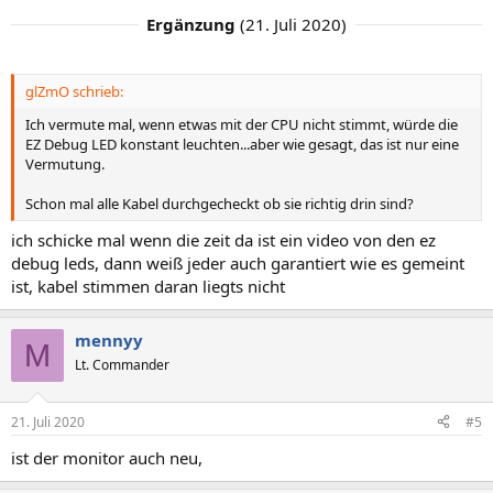
Standardfrage. Hast du AMD Ryzenmaster benutzt, unter
Ergänzung
(
21. Juli 2020
)
Windows?
Bei vielen läuft der super. Ich hatte ihn als Schuldigen meiner
Probleme ausgemacht. Seither nutze ich den nicht mehr. Obwohl
ich damit nie OC betrieben hatte oder so, ich hatte nur die Werte
glZmO schrieb:
angeschaut.
Ich vermute mal, wenn etwas mit der CPU nicht stimmt, würde die
EZ Debug LED konstant leuchten...aber wie gesagt, das ist nur eine
Vermutung.
Schon mal alle Kabel durchgecheckt ob sie richtig drin sind?
ich schicke mal wenn die zeit da ist ein video von den ez
debug leds, dann weiß jeder auch garantiert wie es gemeint
ist, kabel stimmen daran liegts nicht
mennyy
M
Lt. Commander
21. Juli 2020
#5
ist der monitor auch neu,