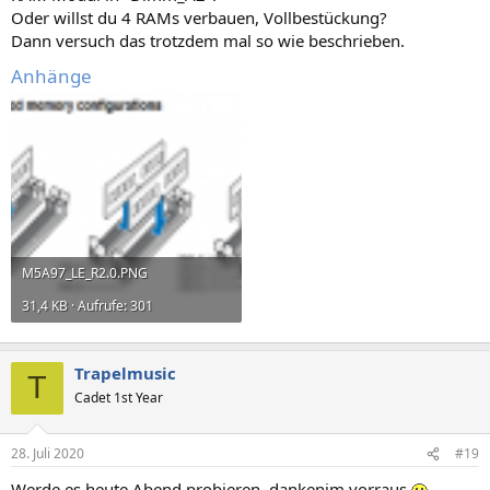
Oder willst du 4 RAMs verbauen, Vollbestückung?
Dann versuch das trotzdem mal so wie beschrieben.
Anhänge
M5A97_LE_R2.0.PNG
31,4 KB · Aufrufe: 301
Trapelmusic
T
Cadet 1st Year
28. Juli 2020
#19
Werde es heute Abend probieren, dankenim vorraus