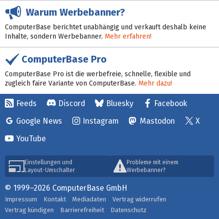
Warum Werbebanner?
ComputerBase berichtet unabhängig und verkauft deshalb keine
Inhalte, sondern Werbebanner.
Mehr erfahren!
ComputerBase Pro
ComputerBase Pro ist die werbefreie, schnelle, flexible und
zugleich faire Variante von ComputerBase.
Mehr dazu!
Feeds
Discord
Bluesky
Facebook
Google News
Instagram
Mastodon
X
YouTube
Einstellungen und
Probleme mit einem
Layout-Umschalter
Werbebanner?
© 1999–2026 ComputerBase GmbH
Impressum
Kontakt
Mediadaten
Vertrag widerrufen
Vertrag kündigen
Barrierefreiheit
Datenschutz