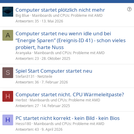
F
Computer startet plötzlich nicht mehr
r
Big Blue
Mainboards und CPUs: Probleme mit AMD
Antworten
35
13. Mai 2026
a
g
Computer startet neu wenn idle und bei
e
A
“Energie Sparen” (Ereignis-ID 41) - schon vieles
probiert, harte Nuss
Aranyaka
Mainboards und CPUs: Probleme mit AMD
Antworten
23
28. Oktober 2025
Spiel Start Computer startet neu
S
Stefan3131
Netzteile
Antworten
36
7. Februar 2026
Computer startet nicht. CPU Wärmeleitpaste?
H
Herbst
Mainboards und CPUs: Probleme mit AMD
Antworten
27
14. Februar 2025
PC startet nicht korrekt - kein Bild - kein Bios
H
Hessi180
Mainboards und CPUs: Probleme mit AMD
Antworten
43
9. April 2026