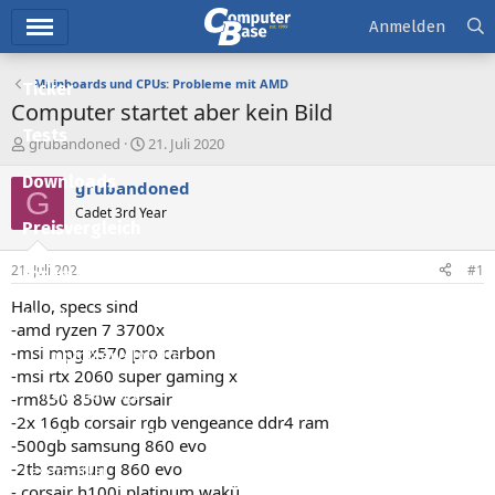
Hauptmenü
Anmelden
Mainboards und CPUs: Probleme mit AMD
Ticker
Computer startet aber kein Bild
Tests
E
E
grubandoned
21. Juli 2020
r
r
Downloads
s
s
grubandoned
G
t
t
Cadet 3rd Year
e
e
Preisvergleich
l
l
l
l
21. Juli 2020
#1
Forum
e
t
r
a
Hallo, specs sind
Aktuelles
m
-amd ryzen 7 3700x
-msi mpg x570 pro carbon
Empfohlene Inhalte
-msi rtx 2060 super gaming x
Neue Beiträge
-rm850 850w corsair
-2x 16gb corsair rgb vengeance ddr4 ram
Neueste Aktivitäten
-500gb samsung 860 evo
-2tb samsung 860 evo
Leserartikel
- corsair h100i platinum wakü