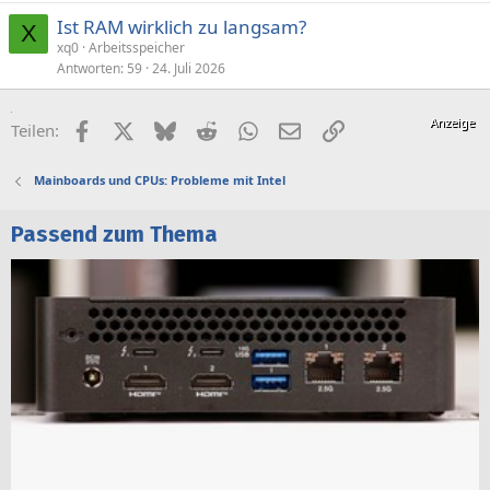
Ist RAM wirklich zu langsam?
X
xq0
Arbeitsspeicher
Antworten
59
24. Juli 2026
Facebook
X (Twitter)
Bluesky
Reddit
WhatsApp
E-Mail
Link
Teilen:
Mainboards und CPUs: Probleme mit Intel
Passend zum Thema