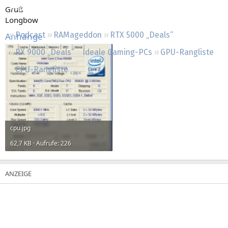
Regeln
Gruß
Longbow
Podcast
RAMageddon
RTX 5000 „Deals“
Anhänge
RX 9000 „Deals“
Ideale Gaming-PCs
GPU-Rangliste
CPU-Rangliste
cpu.jpg
62,7 KB · Aufrufe: 226