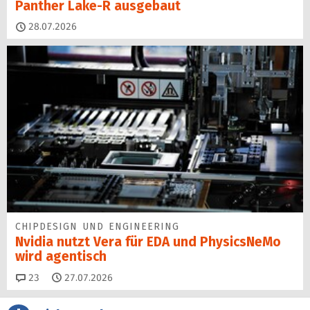
Panther Lake-R ausgebaut
28.07.2026
CHIPDESIGN UND ENGINEERING
Nvidia nutzt Vera für EDA und PhysicsNeMo
wird agentisch
Kommentare
23
27.07.2026