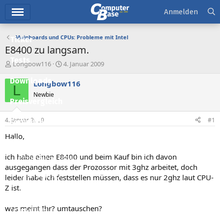
Hauptmenü
Anmelden
Mainboards und CPUs: Probleme mit Intel
Ticker
E8400 zu langsam.
Tests
E
E
Longbow116
4. Januar 2009
r
r
Downloads
s
s
Longbow116
L
t
t
Newbie
e
e
Preisvergleich
l
l
l
l
4. Januar 2009
#1
Forum
e
t
r
a
Hallo,
Aktuelles
m
ich habe einen E8400 und beim Kauf bin ich davon
Empfohlene Inhalte
ausgegangen dass der Prozossor mit 3ghz arbeitet, doch
Neue Beiträge
leider habe ich feststellen müssen, dass es nur 2ghz laut CPU-
Z ist.
Neueste Aktivitäten
was meint Ihr? umtauschen?
Leserartikel