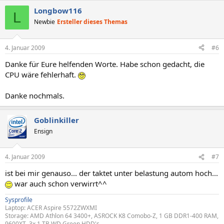
Longbow116
L
Newbie
Ersteller dieses Themas
4. Januar 2009
#6
Danke für Eure helfenden Worte. Habe schon gedacht, die
CPU wäre fehlerhaft.
Danke nochmals.
Goblinkiller
Ensign
4. Januar 2009
#7
ist bei mir genauso... der taktet unter belastung autom hoch...
war auch schon verwirrt^^
Sysprofile
Laptop: ACER Aspire 5572ZWXMI
Storage: AMD Athlon 64 3400+, ASROCK K8 Comobo-Z, 1 GB DDR1-400 RAM,
9600XT ,3x 1 TB WD Green HDD's