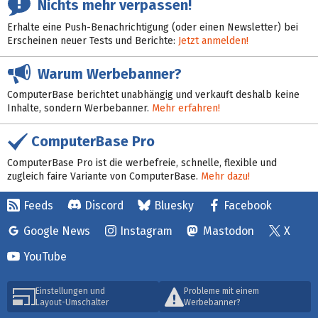
Nichts mehr verpassen!
Erhalte eine Push-Benachrichtigung (oder einen Newsletter) bei
Erscheinen neuer Tests und Berichte:
Jetzt anmelden!
Warum Werbebanner?
ComputerBase berichtet unabhängig und verkauft deshalb keine
Inhalte, sondern Werbebanner.
Mehr erfahren!
ComputerBase Pro
ComputerBase Pro ist die werbefreie, schnelle, flexible und
zugleich faire Variante von ComputerBase.
Mehr dazu!
Feeds
Discord
Bluesky
Facebook
Google News
Instagram
Mastodon
X
YouTube
Einstellungen und
Probleme mit einem
Layout-Umschalter
Werbebanner?