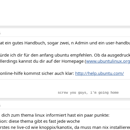
6
t ein gutes Handbuch, sogar zwei, n Admin und ein user-handbu
würde ich dir für den anfang ubuntu empfehlen. Ob da ausgedruc
 Allerdings kannst du dir auf der Homepage (
www.ubuntulinux.org
online-hilfe kommst sicher auch klar:
http://help.ubuntu.com/
screw you guys, i'm going home
6
dich zum thema linux informiert hast ein paar punkte:
ion: diese thema gibt es fast jede woche
 erstes ne live-cd wie knoppix/kanotix, da muss man nix installieren