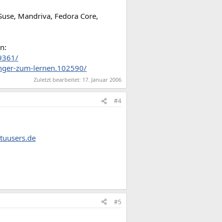
 Suse, Mandriva, Fedora Core,
n:
9361/
enger-zum-lernen.102590/
Zuletzt bearbeitet:
17. Januar 2006
#4
tuusers.de
#5