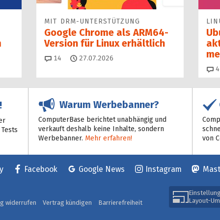
MIT DRM-UNTERSTÜTZUNG
LIN
Google Chrome als ARM64-
Ub
m
Version für Linux erhältlich
ak
me
Kommentare
14
27.07.2026
4
Warum Werbebanner?
!
ComputerBase berichtet unabhängig und
Compu
er
verkauft deshalb keine Inhalte, sondern
schne
 Tests
Werbebanner.
Mehr erfahren!
von 
y
Facebook
Google News
Instagram
Mas
Einstellun
Layout-Um
ag widerrufen
Vertrag kündigen
Barrierefreiheit