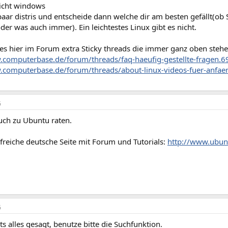
nicht windows
 paar distris und entscheide dann welche dir am besten gefällt(ob
der was auch immer). Ein leichtestes Linux gibt es nicht.
es hier im Forum extra Sticky threads die immer ganz oben stehe
.computerbase.de/forum/threads/faq-haeufig-gestellte-fragen.6
.computerbase.de/forum/threads/about-linux-videos-fuer-anfa
6
uch zu Ubuntu raten.
freiche deutsche Seite mit Forum und Tutorials:
http://www.ubun
6
s alles gesagt, benutze bitte die Suchfunktion.