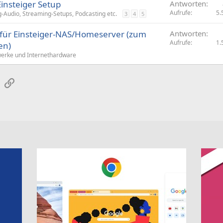
insteiger Setup
Antworten
Aufrufe
5.
-Audio, Streaming-Setups, Podcasting etc.
3
4
5
für Einsteiger-NAS/Homeserver (zum
Antworten
Aufrufe
1.
en)
erke und Internethardware
sApp
E-Mail
Link