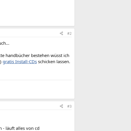
#2
ch...
kte handbücher bestehen wüsst ich
)
gratis Install-CDs
schicken lassen.
#3
 - läuft alles von cd