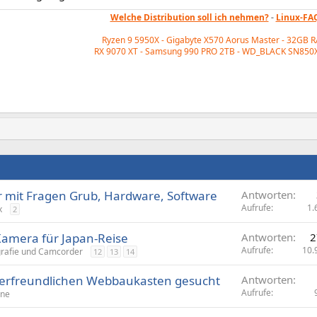
Welche Distribution soll ich nehmen?
-
Linux-FA
Ryzen 9 5950X - Gigabyte X570 Aorus Master - 32GB 
RX 9070 XT - Samsung 990 PRO 2TB - WD_BLACK
SN850X
er mit Fragen Grub, Hardware, Software
Antworten
Aufrufe
1.
x
2
Kamera für Japan-Reise
Antworten
2
Aufrufe
10.
grafie und Camcorder
12
13
14
gerfreundlichen Webbaukasten gesucht
Antworten
Aufrufe
ine