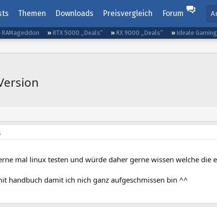
sts
Themen
Downloads
Preisvergleich
Forum
A
RAMageddon
RTX 5000 „Deals“
RX 9000 „Deals“
Ideale Gamin
Version
6
rne mal linux testen und würde daher gerne wissen welche die ein
it handbuch damit ich nich ganz aufgeschmissen bin ^^