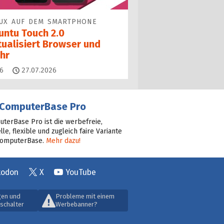
UX AUF DEM SMARTPHONE
untu Touch 2.0
tualisiert Browser und
hr
Kommentare
6
27.07.2026
ComputerBase Pro
terBase Pro ist die werbefreie,
lle, flexible und zugleich faire Variante
ComputerBase.
Mehr dazu!
todon
X
YouTube
gen und
Probleme mit einem
schalter
Werbebanner?