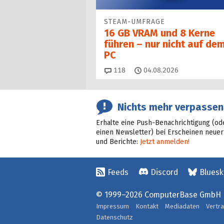
STEAM-UMFRAGE
16 GB VRAM und 8 Kerne
führen – nur nicht auf de
PC
Kommentare
118
04.08.2026
Nichts mehr verpassen
Erhalte eine Push-Benachrichtigung (od
einen Newsletter) bei Erscheinen neuer
und Berichte:
Jetzt anmelden!
Feeds
Discord
Bluesk
© 1999–2026 ComputerBase GmbH
Impressum
Kontakt
Mediadaten
Vertr
Datenschutz