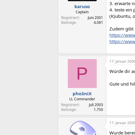
3. erwarte 
karuso
4. teste ein
Captain
(K)ubuntu, o
Registriert
Juni 2001
Beiträge
4.081
Zudem gibt 
https://www
https://www
17. Januar 200
P
Würde dir a
Gute und hil
pho3niX
Lt. Commander
Registriert
Juli 2003
Beiträge
1.750
17. Januar 200
Wurde bereit