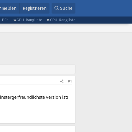
nmelden
Registrieren
Suche
g-PCs
GPU-Rangliste
CPU-Rangliste
#1
stergerfreundlichste version ist!