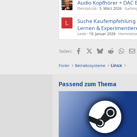
Audio Kopfhörer + DAC E
therealcola
5. März 2026
Gaming
Suche Kaufempfehlung 
L
Lernen & Experimentier
Leeki
19. Januar 2026
Heimnetzw
Facebook
X (Twitter)
Bluesky
Reddit
What
Teilen:
Foren
Betriebssysteme
Linux
Passend zum Thema