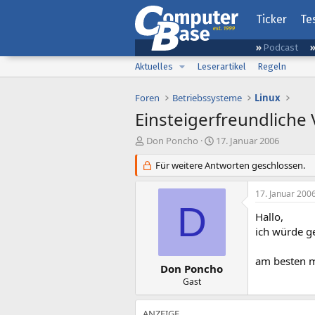
Ticker
Te
Podcast
Aktuelles
Leserartikel
Regeln
Foren
Betriebssysteme
Linux
Einsteigerfreundliche 
E
E
Don Poncho
17. Januar 2006
r
r
s
Für weitere Antworten geschlossen.
s
t
t
e
e
17. Januar 200
l
l
D
l
l
Hallo,
e
t
ich würde ge
r
a
m
am besten m
Don Poncho
Gast