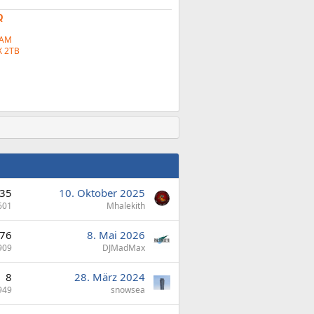
Q
RAM
 2TB
35
10. Oktober 2025
601
Mhalekith
76
8. Mai 2026
909
DJMadMax
8
28. März 2024
949
snowsea