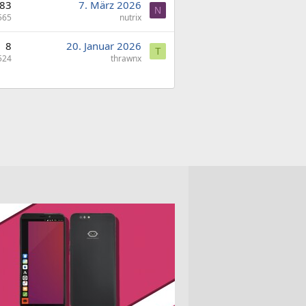
83
7. März 2026
N
565
nutrix
8
20. Januar 2026
T
524
thrawnx