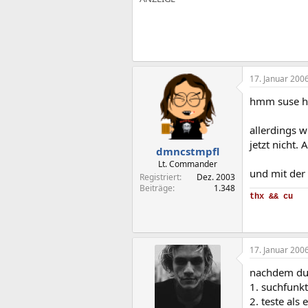
17. Januar 200
hmm suse ha
allerdings 
jetzt nicht.
dmncstmpfl
Lt. Commander
und mit der 
Registriert
Dez. 2003
Beiträge
1.348
thx && cu
17. Januar 200
nachdem du 
1. suchfunkt
2. teste als