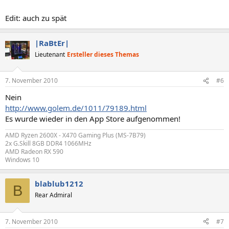
Edit: auch zu spät
|RaBtEr|
Lieutenant
Ersteller dieses Themas
7. November 2010
#6
Nein
http://www.golem.de/1011/79189.html
Es wurde wieder in den App Store aufgenommen!
AMD Ryzen 2600X - X470 Gaming Plus (MS-7B79)
2x G.Skill 8GB DDR4 1066MHz
AMD Radeon RX 590
Windows 10
blablub1212
B
Rear Admiral
7. November 2010
#7