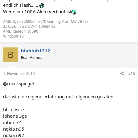
endlich Flash......
Wenn ein 100A Akku verbaut ist
AMD Ryzen 2600X - X470 Gaming Plus (MS-7B79)
2x G.Skill 8GB DDR4 1066MHz
AMD Radeon RX 590
Windows 10
blablub1212
B
Rear Admiral
7. November 2010
#16
@rueckspiegel
das ist eine eigene erfahrung mit folgenden geräten:
htc desire
iphone 3gs
iphone 4
nokia n95
nokia n97