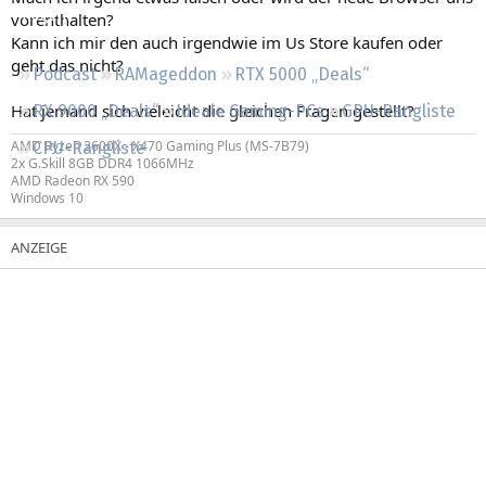
Regeln
vorenthalten?
Kann ich mir den auch irgendwie im Us Store kaufen oder
geht das nicht?
Podcast
RAMageddon
RTX 5000 „Deals“
Hat jemand sich vieleicht die gleichen Fragen gestellt?
RX 9000 „Deals“
Ideale Gaming-PCs
GPU-Rangliste
AMD Ryzen 2600X - X470 Gaming Plus (MS-7B79)
CPU-Rangliste
2x G.Skill 8GB DDR4 1066MHz
AMD Radeon RX 590
Windows 10