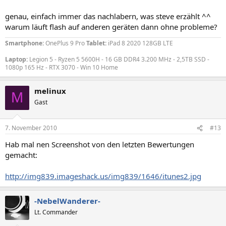
genau, einfach immer das nachlabern, was steve erzählt ^^
warum läuft flash auf anderen geräten dann ohne probleme?
Smartphone:
OnePlus 9 Pro
Tablet:
iPad 8 2020 128GB LTE
Laptop:
Legion 5 - Ryzen 5 5600H - 16 GB DDR4 3.200 MHz - 2,5TB SSD -
1080p 165 Hz - RTX 3070 - Win 10 Home
melinux
M
Gast
7. November 2010
#13
Hab mal nen Screenshot von den letzten Bewertungen
gemacht:
http://img839.imageshack.us/img839/1646/itunes2.jpg
-NebelWanderer-
Lt. Commander