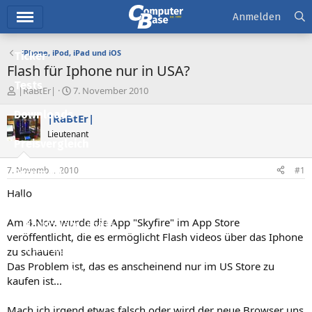
Hauptmenü
Anmelden
iPhone, iPod, iPad und iOS
Ticker
Flash für Iphone nur in USA?
Tests
E
E
|RaBtEr|
7. November 2010
r
r
Downloads
s
s
|RaBtEr|
t
t
Lieutenant
e
e
Preisvergleich
l
l
l
l
7. November 2010
#1
Forum
e
t
r
a
Hallo
Aktuelles
m
Am 4.Nov. wurde die App "Skyfire" im App Store
Empfohlene Inhalte
veröffentlicht, die es ermöglicht Flash videos über das Iphone
Neue Beiträge
zu schauen!
Das Problem ist, das es anscheinend nur im US Store zu
Neueste Aktivitäten
kaufen ist...
Leserartikel
Mach ich irgend etwas falsch oder wird der neue Browser uns