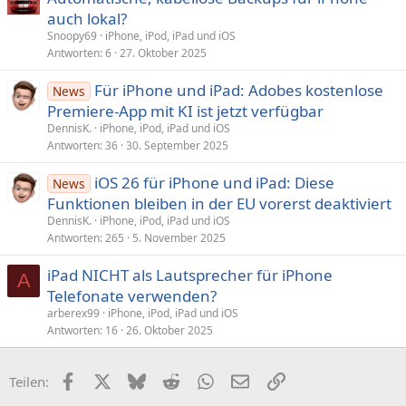
auch lokal?
Snoopy69
iPhone, iPod, iPad und iOS
Antworten
6
27. Oktober 2025
Für iPhone und iPad: Adobes kostenlose
News
Premiere-App mit KI ist jetzt verfügbar
DennisK.
iPhone, iPod, iPad und iOS
Antworten
36
30. September 2025
iOS 26 für iPhone und iPad: Diese
News
Funktionen bleiben in der EU vorerst deaktiviert
DennisK.
iPhone, iPod, iPad und iOS
Antworten
265
5. November 2025
iPad NICHT als Lautsprecher für iPhone
A
Telefonate verwenden?
arberex99
iPhone, iPod, iPad und iOS
Antworten
16
26. Oktober 2025
Facebook
X (Twitter)
Bluesky
Reddit
WhatsApp
E-Mail
Link
Teilen: