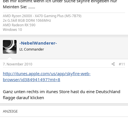
bei mir kommt wenn ich unter suche skyfire eingeben nur
Meinten Sie: ......
AMD Ryzen 2600X - X470 Gaming Plus (MS-7B79)
2x G.Skill 8GB DDR4 1066MHz
AMD Radeon RX 590
Windows 10
-NebelWanderer-
Lt. Commander
7. November 2010
#11
http://itunes.apple.com/us/app/skyfire-web-
browser/id384941497?mt=8
Ganz unten rechts im itunes Store hast du eine Deutschland
flagge darauf klicken