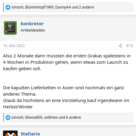
simosh
,
Blumentopf1989
,
DannyA4
und 2 andere
R
e
a
konkretor
k
t
Artikeldetektiv
i
o
n
16. Mai 2022
#10
e
n
Also 2 Monate dann müssten die ersten Grakas spätestens in
:
4 Wochen in Produktion gehen, wenn etwas zum Launch zu
kaufen geben soll.
Die kaputten Lieferketten in Asien sind nochmals ein ganz
anderes Thema.
Glaub da höchstens an eine Vorstellung kauf irgendwann im
Herbst/Winter
simosh
,
Maxxx800
,
aid0nex
und 6 andere
R
e
a
Stellarix
k