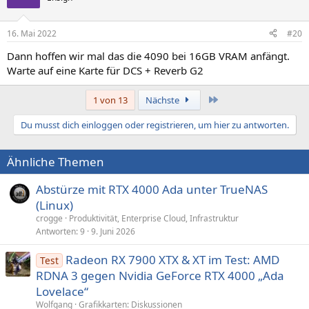
i
o
n
16. Mai 2022
#20
e
n
Dann hoffen wir mal das die 4090 bei 16GB VRAM anfängt.
:
Warte auf eine Karte für DCS + Reverb G2
Letzte
1 von 13
Nächste
Du musst dich einloggen oder registrieren, um hier zu antworten.
Ähnliche Themen
Abstürze mit RTX 4000 Ada unter TrueNAS
(Linux)
crogge
Produktivität, Enterprise Cloud, Infrastruktur
Antworten
9
9. Juni 2026
Radeon RX 7900 XTX & XT im Test: AMD
Test
RDNA 3 gegen Nvidia GeForce RTX 4000 „Ada
Lovelace“
Wolfgang
Grafikkarten: Diskussionen