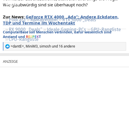
Wie glaubwürdig sind sie überhaupt noch?
Regeln
Zur News:
GeForce RTX 4000 „Ada“: Andere Eckdaten,
Podcast
RAMageddon
RTX 5000 „Deals“
TDP und Termine im Wochentakt
RX 9000 „Deals“
Ideale Gaming-PCs
GPU-Rangliste
ComputerBase soll Menschen verbinden, dafür wesentlich sind
Anstand und
R
E
S
P
E
K
T
CPU-Rangliste
=dantE=
,
MiniM3
,
simosh
und 16 andere
R
e
a
k
t
i
o
n
e
n
: