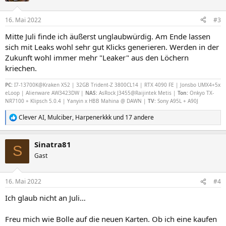
o
n
16. Mai 2022
#3
e
n
Mitte Juli finde ich äußerst unglaubwürdig. Am Ende lassen
:
sich mit Leaks wohl sehr gut Klicks generieren. Werden in der
Zukunft wohl immer mehr "Leaker" aus den Löchern
kriechen.
PC:
I7-13700K@Kraken X52 | 32GB Trident-Z 3800CL14 | RTX 4090 FE | Jonsbo UMX4+5x
eLoop | Alienware AW3423DW |
NAS:
AsRock J3455@Raijintek Metis
|
Ton:
Onkyo TX-
NR7100 + Klipsch 5.0.4 | Yanyin x HBB Mahina @ DAWN |
TV
: Sony A95L + A90J
Clever AI
,
Mulciber
,
Harpenerkkk
und 17 andere
R
e
a
Sinatra81
k
S
t
Gast
i
o
n
16. Mai 2022
#4
e
n
Ich glaub nicht an Juli…
:
Freu mich wie Bolle auf die neuen Karten. Ob ich eine kaufen