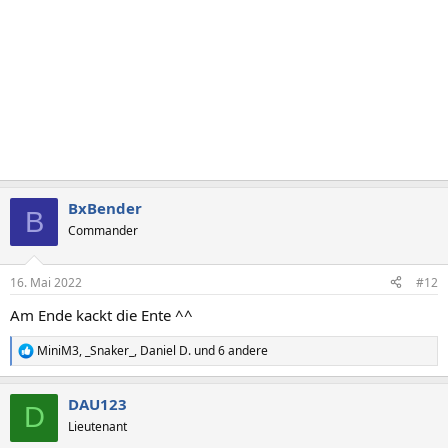
:
BxBender
B
Commander
16. Mai 2022
#12
Am Ende kackt die Ente ^^
MiniM3
,
_Snaker_
,
Daniel D.
und 6 andere
R
e
a
DAU123
k
D
t
Lieutenant
i