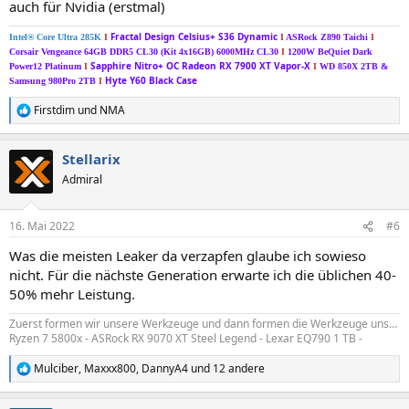
auch für Nvidia (erstmal)
Fractal Design Celsius+ S36 Dynamic
Intel® Core Ultra 285K
I
I
ASRock Z890 Taichi
I
Corsair Vengeance 64GB DDR5 CL30 (Kit 4x16GB) 6000MHz CL30
I
1200W BeQuiet Dark
Sapphire Nitro+ OC Radeon RX 7900 XT Vapor-X
Power12 Platinum
I
I
WD 850X 2TB &
Hyte Y60 Black Case
Samsung 980Pro 2TB
I
Firstdim
und
NMA
R
e
a
Stellarix
k
t
Admiral
i
o
n
16. Mai 2022
#6
e
n
Was die meisten Leaker da verzapfen glaube ich sowieso
:
nicht. Für die nächste Generation erwarte ich die üblichen 40-
50% mehr Leistung.
Zuerst formen wir unsere Werkzeuge und dann formen die Werkzeuge uns…
Ryzen 7 5800x - ASRock RX 9070 XT Steel Legend - Lexar EQ790 1 TB -
Mulciber
,
Maxxx800
,
DannyA4
und 12 andere
R
e
a