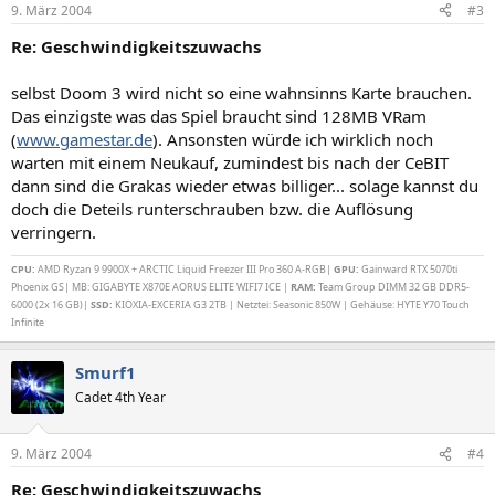
9. März 2004
#3
Re: Geschwindigkeitszuwachs
selbst Doom 3 wird nicht so eine wahnsinns Karte brauchen.
Das einzigste was das Spiel braucht sind 128MB VRam
(
www.gamestar.de
). Ansonsten würde ich wirklich noch
warten mit einem Neukauf, zumindest bis nach der CeBIT
dann sind die Grakas wieder etwas billiger... solage kannst du
doch die Deteils runterschrauben bzw. die Auflösung
verringern.
CPU:
AMD Ryzan 9 9900X + ARCTIC Liquid Freezer III Pro 360 A-RGB|
GPU:
Gainward RTX 5070ti
Phoenix GS| MB: GIGABYTE X870E AORUS ELITE WIFI7 ICE |
RAM:
Team Group DIMM 32 GB DDR5-
6000 (2x 16 GB)|
SSD:
KIOXIA-EXCERIA G3 2TB | Netztei: Seasonic 850W | Gehäuse: HYTE Y70 Touch
Infinite
Smurf1
Cadet 4th Year
9. März 2004
#4
Re: Geschwindigkeitszuwachs