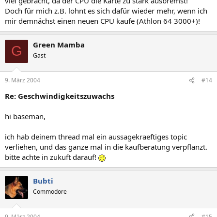
viel gebracht, da der CPU die Karte zu stark ausbremst!
Doch für mich z.B. lohnt es sich dafür wieder mehr, wenn ich
mir demnächst einen neuen CPU kaufe (Athlon 64 3000+)!
Green Mamba
G
Gast
9. März 2004
#14
Re: Geschwindigkeitszuwachs
hi baseman,
ich hab deinem thread mal ein aussagekraeftiges topic
verliehen, und das ganze mal in die kaufberatung verpflanzt.
bitte achte in zukuft darauf!
Bubti
Commodore
9. März 2004
#15