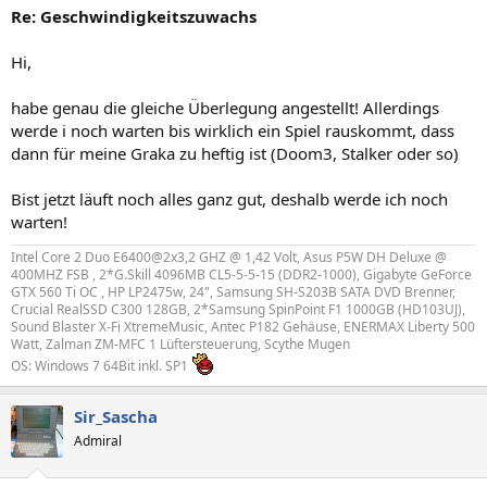
Re: Geschwindigkeitszuwachs
Hi,
habe genau die gleiche Überlegung angestellt! Allerdings
werde i noch warten bis wirklich ein Spiel rauskommt, dass
dann für meine Graka zu heftig ist (Doom3, Stalker oder so)
Bist jetzt läuft noch alles ganz gut, deshalb werde ich noch
warten!
Intel Core 2 Duo E6400@2x3,2 GHZ @ 1,42 Volt, Asus P5W DH Deluxe @
400MHZ FSB , 2*G.Skill 4096MB CL5-5-5-15 (DDR2-1000), Gigabyte GeForce
GTX 560 Ti OC , HP LP2475w, 24", Samsung SH-S203B SATA DVD Brenner,
Crucial RealSSD C300 128GB, 2*Samsung SpinPoint F1 1000GB (HD103UJ),
Sound Blaster X-Fi XtremeMusic, Antec P182 Gehäuse, ENERMAX Liberty 500
Watt, Zalman ZM-MFC 1 Lüftersteuerung, Scythe Mugen
OS: Windows 7 64Bit inkl. SP1
Sir_Sascha
Admiral