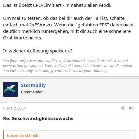
Das ist übelst CPU-Limitiert - in nahezu allen Modi.
Um mal zu testen, ob das bei dir auch der Fall ist, schalte
einfach mal 2xFSAA zu. Wenn die "gefühlten FPS" dabei nicht
deutlich merklich runtergehen, hilft dir auch eine schnellere
Grafikkarte nichts.
In welcher Auflösung spielst du?
You [humans] are erratic, conflicted, disorganized, every decision is debated,
every action questioned. Every individual is entitled to their own small opinion.
You lack harmony, cohesion, greatness. It will be your undoing.
Stormbilly
Commander
9. März 2004
#11
Re: Geschwindigkeitszuwachs
baseman schrieb: