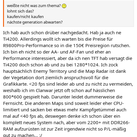
weißte nicht was zum thema?
lohnt sich das?
kaufen/nicht kaufen
nächste generation abwarten?
Ich hab auch schon drüber nachgedacht. Hab ja auch ne
Ti4200. Allerdings wollt ich warten bis die Preise für
R9800Pro-Performance so in die 150€ Preisregion rutschen.
Ich bin eh nicht so der AA- und AF-Fan und eher an
Performance interessiert, aber da ich nen TFT hab versagt die
Ti4200 doch schon ab und zu bei 1280*1024. Ich zock
hauptsächlich Enemy Territory und die Map Radar ist dank
der Vegetation dort ziemlich anspruchsvoll für die
Grafikkarte. <20 fps sind leider ab und zu nicht zu vermeiden,
weshalb ich im Clanwar jetzt oft schon auf hässlichen
800*600 gespielt hab. Darunter leidet dummerweise die
Fernsicht. Die anderen Maps sind soweit leider eher CPU-
limitiert und sacken bei etwas mehr Kampfgetümmel auch
mal auf <40 fps ab, deswegen denke ich schon über ein
komplett neues System nach, aber vom 2200+ mit DDR266-
RAM aufzurüsten ist zur Zeit irgendwie nicht so P/L-mäßig
gut zu machen... :/