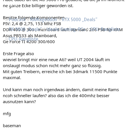
Regeln
ne ganze Ecke billiger geworden ist.
Besitze folgende Komponenten.
Podcast
RAMageddon
RTX 5000 „Deals“
PIV: 2,4 @ 2,75, 153 Mhz FSB
DDR 400 @ 300 , mainboard läuft standard 266 FSB für RAM
RX 9000 „Deals“
Ideale Gaming-PCs
GPU-Rangliste
Asus PB533 als Mainboard,
CPU-Rangliste
Ge Force TI 4200 300/600
Erste Frage also
wieviel bringt mir eine neue Ati? weil UT 2004 läuft im
onslaugt modus schon nicht mehr ganz so flüssig.
Mit guten Treibern, erreiche ich bei 3dmark 11500 Punkte
maximal.
Und kann man noch irgendwas ändern, damit meine Rams
ncoh schneller laufen? also das ich die 400mhz besser
ausnutzen kann?
mfg
baseman