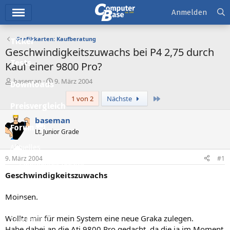
Hauptmenü
Anmelden
Grafikkarten: Kaufberatung
Ticker
Geschwindigkeitszuwachs bei P4 2,75 durch
Tests
Kauf einer 9800 Pro?
E
E
baseman
9. März 2004
Downloads
r
r
Letzte
1 von 2
Nächste
s
s
Preisvergleich
t
t
e
e
baseman
l
l
Forum
Lt. Junior Grade
l
l
e
t
Aktuelles
r
a
9. März 2004
#1
m
Empfohlene Inhalte
Geschwindigkeitszuwachs
Neue Beiträge
Moinsen.
Neueste Aktivitäten
Wollte mir für mein System eine neue Graka zulegen.
Leserartikel
Habe dabei an die Ati 9800 Pro gedacht, da die ja im Moment