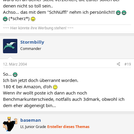
denen nicht so toll sein..
Achso... das mit dem "SchNüffl" nehm ich persönlich!!!
(*scherz*)
~~~ Hier könnte ihre Werbung stehen! ~~~
Stormbilly
Commander
12. März 2004
#19
So...
Ich bin jetzt doch überrannt worden.
180 € bei Amazon, d'oh
Wenn ihr wollt poste ich dann auch noch
Benchmarkunterschiede, notfalls auch 3dmark, obwohl ich
dem eher abgeneigt bin...
baseman
Lt. Junior Grade
Ersteller dieses Themas