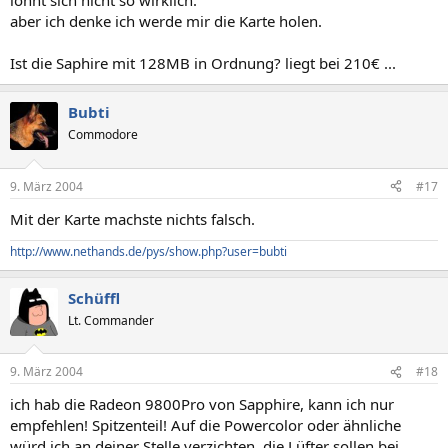
lohnt sich nicht so wirklich.
aber ich denke ich werde mir die Karte holen.
Ist die Saphire mit 128MB in Ordnung? liegt bei 210€ ...
Bubti
Commodore
9. März 2004
#17
Mit der Karte machste nichts falsch.
http://www.nethands.de/pys/show.php?user=bubti
Schüffl
Lt. Commander
9. März 2004
#18
ich hab die Radeon 9800Pro von Sapphire, kann ich nur
empfehlen! Spitzenteil! Auf die Powercolor oder ähnliche
würd ich an deiner Stelle verzichten, die Lüfter sollen bei