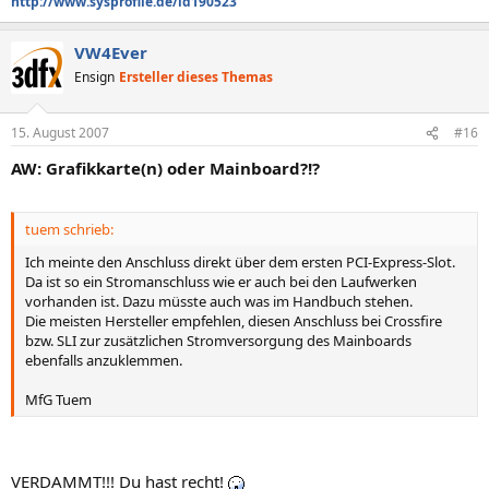
http://www.sysprofile.de/id190523
VW4Ever
Ensign
Ersteller dieses Themas
15. August 2007
#16
AW: Grafikkarte(n) oder Mainboard?!?
tuem schrieb:
Ich meinte den Anschluss direkt über dem ersten PCI-Express-Slot.
Da ist so ein Stromanschluss wie er auch bei den Laufwerken
vorhanden ist. Dazu müsste auch was im Handbuch stehen.
Die meisten Hersteller empfehlen, diesen Anschluss bei Crossfire
bzw. SLI zur zusätzlichen Stromversorgung des Mainboards
ebenfalls anzuklemmen.
MfG Tuem
VERDAMMT!!! Du hast recht!