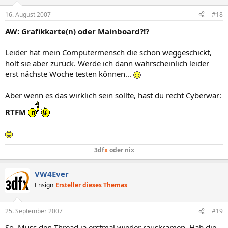
16. August 2007
#18
AW: Grafikkarte(n) oder Mainboard?!?
Leider hat mein Computermensch die schon weggeschickt,
holt sie aber zurück. Werde ich dann wahrscheinlich leider
erst nächste Woche testen können...
Aber wenn es das wirklich sein sollte, hast du recht Cyberwar:
RTFM
3df
x
oder nix
VW4Ever
Ensign
Ersteller dieses Themas
25. September 2007
#19
So. Muss den Thread ja erstmal wieder rauskramen. Hab die