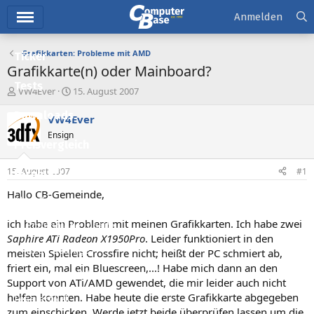
Hauptmenü
Anmelden
Grafikkarten: Probleme mit AMD
Ticker
Grafikkarte(n) oder Mainboard?
Tests
E
E
VW4Ever
15. August 2007
r
r
Downloads
s
s
VW4Ever
t
t
Ensign
e
e
Preisvergleich
l
l
l
l
15. August 2007
#1
Forum
e
t
r
a
Hallo CB-Gemeinde,
Aktuelles
m
ich habe ein Problem mit meinen Grafikkarten. Ich habe zwei
Empfohlene Inhalte
Saphire ATi Radeon X1950Pro
. Leider funktioniert in den
Neue Beiträge
meisten Spielen Crossfire nicht; heißt der PC schmiert ab,
friert ein, mal ein Bluescreen,...! Habe mich dann an den
Neueste Aktivitäten
Support von ATi/AMD gewendet, die mir leider auch nicht
helfen konnten. Habe heute die erste Grafikkarte abgegeben
Leserartikel
zum einschicken. Werde jetzt beide überprüfen lassen um die