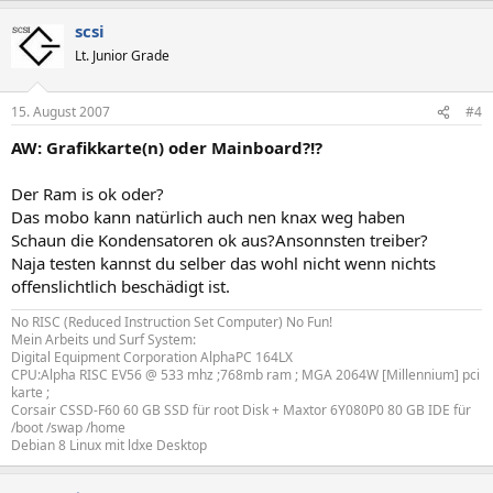
scsi
Lt. Junior Grade
15. August 2007
#4
AW: Grafikkarte(n) oder Mainboard?!?
Der Ram is ok oder?
Das mobo kann natürlich auch nen knax weg haben
Schaun die Kondensatoren ok aus?Ansonnsten treiber?
Naja testen kannst du selber das wohl nicht wenn nichts
offenslichtlich beschädigt ist.
No RISC (Reduced Instruction Set Computer) No Fun!
Mein Arbeits und Surf System:
Digital Equipment Corporation AlphaPC 164LX
CPU:Alpha RISC EV56 @ 533 mhz ;768mb ram ; MGA 2064W [Millennium] pci
karte ;
Corsair CSSD-F60 60 GB SSD für root Disk + Maxtor 6Y080P0 80 GB IDE für
/boot /swap /home
Debian 8 Linux mit ldxe Desktop