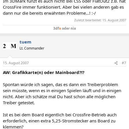
Im 3DMark funzt es auch nicht! Bei CSS oder FlatOut2 z.B. hat
CrossFire immer funktioniert. Aber bei vielen anderen gab es
dann nur die bereits erwähnten Probleme...! :-/
Zuletzt bearbeitet:
15. August 2007
3df
x
oder nix
tuem
Lt. Commander
15. August 2007
#7
AW: Grafikkarte(n) oder Mainboard?!?
Spontan würde ich sagen, das es dann ein Treiberproblem
sein müsste, wenn es in einigen Spielen läuft und in einigen
nicht. Aber ich schätze mal Du hast schon alle möglichen
Treiber getestet.
Ist es bei dem Board eigentlich bei Crossfire-Betrieb auch
erforderlich, einen extra 5,25-Stromstecker ans Board zu
klemmen?