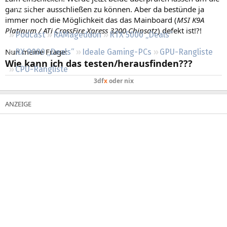
Regeln
ganz sicher ausschließen zu können. Aber da bestünde ja
immer noch die Möglichkeit das das Mainboard (
MSI K9A
Platinum / ATi CrossFire Xpress 3200 Chipsatz
) defekt ist!?!
Podcast
RAMageddon
RTX 5000 „Deals“
Nun meine Frage:
RX 9000 „Deals“
Ideale Gaming-PCs
GPU-Rangliste
Wie kann ich das testen/herausfinden???
CPU-Rangliste
3df
x
oder nix