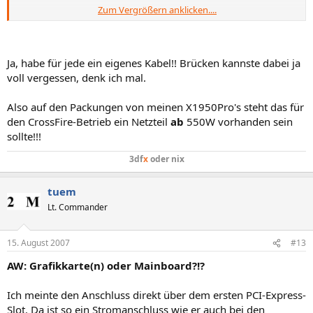
Zum Vergrößern anklicken....
mfg
Tom
Ja, habe für jede ein eigenes Kabel!! Brücken kannste dabei ja
PS: Habe 500Watt Netzteil, würde das reichen?
voll vergessen, denk ich mal.
Also auf den Packungen von meinen X1950Pro's steht das für
den CrossFire-Betrieb ein Netzteil
ab
550W vorhanden sein
sollte!!!
3df
x
oder nix
tuem
Lt. Commander
15. August 2007
#13
AW: Grafikkarte(n) oder Mainboard?!?
Ich meinte den Anschluss direkt über dem ersten PCI-Express-
Slot. Da ist so ein Stromanschluss wie er auch bei den