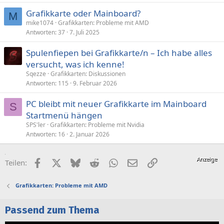
Grafikkarte oder Mainboard?
M
mike1074
Grafikkarten: Probleme mit AMD
Antworten
37
7. Juli 2025
Spulenfiepen bei Grafikkarte/n – Ich habe alles
versucht, was ich kenne!
Sqezze
Grafikkarten: Diskussionen
Antworten
115
9. Februar 2026
PC bleibt mit neuer Grafikkarte im Mainboard
S
Startmenü hängen
SPS'ler
Grafikkarten: Probleme mit Nvidia
Antworten
16
2. Januar 2026
Facebook
X (Twitter)
Bluesky
Reddit
WhatsApp
E-Mail
Link
Teilen:
Grafikkarten: Probleme mit AMD
Passend zum Thema