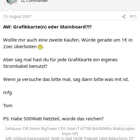
Lt. Commander
15. August 2007
#11
AW: Grafikkarte(n) oder Mainboard?!?
Wollte mir auch eine zweite Kaufen. Würde gerade um 1€ in
2sec überboten
.
Aber sag mal hast du für jede Grafikkarte ein eigenes
Stromkabel benutzt?
Wenn ja versuche das bitte mal, sag dann bitte was mit ist.
mfg
Tom
PS: Habe 500Watt Netzteil, würde das reichen?
Gehäuse: CM Storm BigTower CPU: Intel i7 4770K @4300Mhz Wakü(cuplex
kryos HF)
MB: ASRock Extreme6/AC RAM: G.Skill 16GB TridentX 2400 Bildschirm: 27"