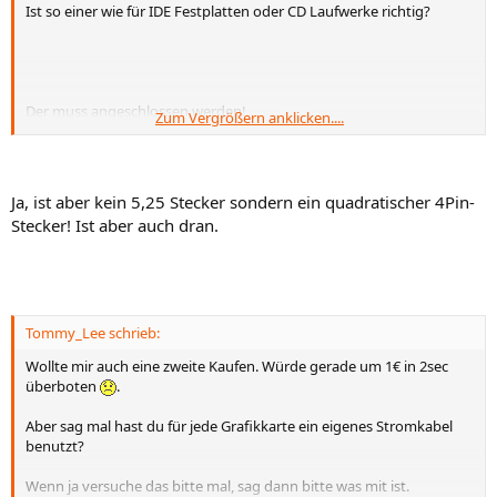
Ist so einer wie für IDE Festplatten oder CD Laufwerke richtig?
Der muss angeschlossen werden!
Zum Vergrößern anklicken....
Haben Abit Boards auch oft.
Ja, ist aber kein 5,25 Stecker sondern ein quadratischer 4Pin-
Stecker! Ist aber auch dran.
Tommy_Lee schrieb:
Wollte mir auch eine zweite Kaufen. Würde gerade um 1€ in 2sec
überboten
.
Aber sag mal hast du für jede Grafikkarte ein eigenes Stromkabel
benutzt?
Wenn ja versuche das bitte mal, sag dann bitte was mit ist.