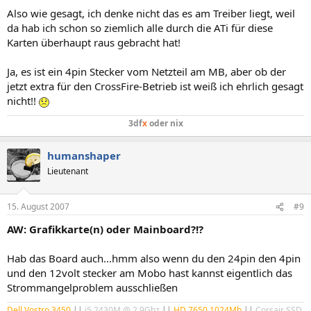
Also wie gesagt, ich denke nicht das es am Treiber liegt, weil
da hab ich schon so ziemlich alle durch die ATi für diese
Karten überhaupt raus gebracht hat!
Ja, es ist ein 4pin Stecker vom Netzteil am MB, aber ob der
jetzt extra für den CrossFire-Betrieb ist weiß ich ehrlich gesagt
nicht!!
3df
x
oder nix
humanshaper
Lieutenant
15. August 2007
#9
AW: Grafikkarte(n) oder Mainboard?!?
Hab das Board auch...hmm also wenn du den 24pin den 4pin
und den 12volt stecker am Mobo hast kannst eigentlich das
Strommangelproblem ausschließen
Dell Vostro 3450
||
i5 2430M @ 2,9Ghz
||
HD 7650 1024Mb
||
Corsair SSD