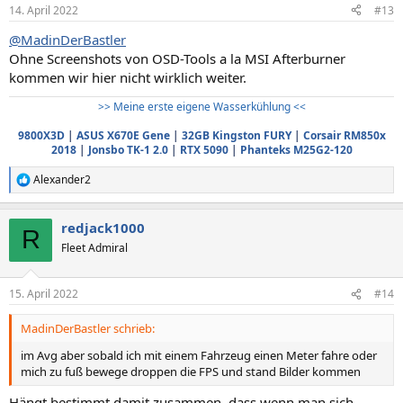
14. April 2022
#13
@MadinDerBastler
Ohne Screenshots von OSD-Tools a la MSI Afterburner
kommen wir hier nicht wirklich weiter.
>> Meine erste eigene Wasserkühlung <<
9800X3D
|
ASUS X670E Gene
|
32GB Kingston FURY
|
Corsair RM850x
2018
|
Jonsbo TK-1 2.0
|
RTX 5090
|
Phanteks M25G2-120
Alexander2
R
e
a
redjack1000
k
R
t
Fleet Admiral
i
o
n
15. April 2022
#14
e
n
MadinDerBastler schrieb:
:
im Avg aber sobald ich mit einem Fahrzeug einen Meter fahre oder
mich zu fuß bewege droppen die FPS und stand Bilder kommen
Hängt bestimmt damit zusammen, dass wenn man sich