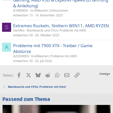
s
& Anleitung)
p
ICHBINDA
Grafikkarten: Diskussionen
e
Antworten
15
19. November 2025
r
Extremes Ruckeln, Stottern WIN11, AMD RYZEN
r
S
t
Stenflex
Mainboards und CPUs: Probleme mit AMD
Antworten
59
26. Oktober 2025
Probleme mit 7900 XTX - Treiber / Game
A
Abstürze
AZDEWIEN
Grafikkarten: Probleme mit AMD
Antworten
35
22. Juli 2026
Facebook
X (Twitter)
Bluesky
Reddit
WhatsApp
E-Mail
Link
Teilen:
Mainboards und CPUs: Probleme mit Intel
Passend zum Thema