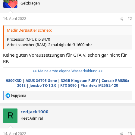
Geizkragen
14. April 2022
#2
MadinDerBastler schrieb:
Prozessor (CPU): i5 3470
Arbeitsspeicher (RAM): 2 mal 4gb ddr3 1600mhz
Keine guten Voraussetzungen für GTA V, schon gar nicht für
RP.
>> Meine erste eigene Wasserkühlung <<
9800X3D
|
ASUS X670E Gene
|
32GB Kingston FURY
|
Corsair RM850x
2018
|
Jonsbo TK-1 2.0
|
RTX 5090
|
Phanteks M25G2-120
Fujiyama
R
e
a
redjack1000
k
R
t
Fleet Admiral
i
o
n
14. April 2022
#3