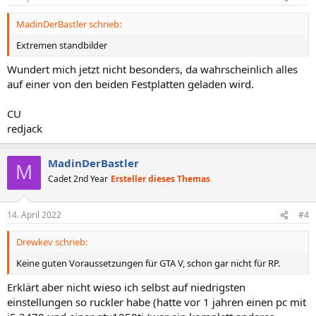
e
n
MadinDerBastler schrieb:
:
Extremen standbilder
Wundert mich jetzt nicht besonders, da wahrscheinlich alles
auf einer von den beiden Festplatten geladen wird.
CU
redjack
MadinDerBastler
M
Cadet 2nd Year
Ersteller dieses Themas
14. April 2022
#4
Drewkev schrieb:
Keine guten Voraussetzungen für GTA V, schon gar nicht für RP.
Erklärt aber nicht wieso ich selbst auf niedrigsten
einstellungen so ruckler habe (hatte vor 1 jahren einen pc mit