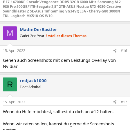
E-I7-14700KF-Corsair Vengeance DDR5 32GB 6000 MHz-Samsung M.2
980 Pro 500GB/1TB-Seagate 2,5" 2TB-ASUS Noctua RTX 4080-Creative
Soundblaster Z SE-Asus Tuf Gaming VG34VQL3A - Cherry-G80 3000N
TKL-Logitech MX518-OS W10..
MadinDerBastler
M
Cadet 2nd Year
Ersteller dieses Themas
15. April 2022
#16
Gehen auch Screenshots mit dem Leistungs Overlay von
Nvidia?
redjack1000
R
Fleet Admiral
15. April 2022
#17
Wenn du Hilfe möchtest, solltest du dich an #12 halten.
Wenn wir raten sollen, kannst du gerne die Screenshots
posten.