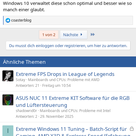
Windows 10 verwaltet diese schon optimal und besser wie so
manch einer glaubt.
coasterblog
R
e
a
Letzte
1 von 2
Nächste
k
t
Du musst dich einloggen oder registrieren, um hier zu antworten.
i
o
n
Ähnliche Themen
e
n
:
Extreme FPS Drops in League of Legends
Sotay
Mainboards und CPUs: Probleme mit AMD
Antworten
21
Freitag um 10:54
ASUS NUC 11 Extreme KIT Software für die RGB
und Lüftersteuerung
shadowrid0r
Mainboards und CPUs: Probleme mit Intel
Antworten
2
29. November 2025
Extreme Windows 11 Tuning – Batch-Script für
I
e
Gaming, AMD X3D & Explorer-Speed (Erfahrung