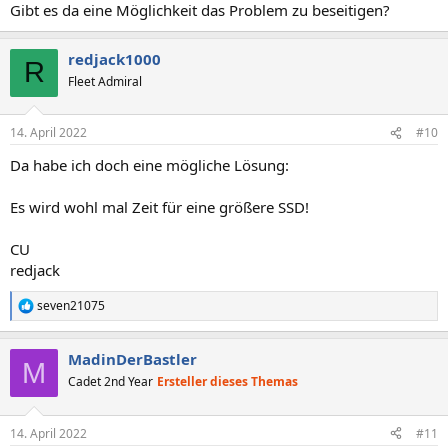
Gibt es da eine Möglichkeit das Problem zu beseitigen?
redjack1000
R
Fleet Admiral
14. April 2022
#10
Da habe ich doch eine mögliche Lösung:
Es wird wohl mal Zeit für eine größere SSD!
CU
redjack
seven21075
R
e
a
MadinDerBastler
k
M
t
Cadet 2nd Year
Ersteller dieses Themas
i
o
n
14. April 2022
#11
e