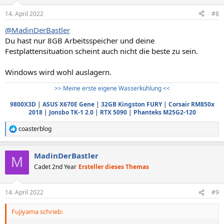
14. April 2022
#8
@MadinDerBastler
Du hast nur 8GB Arbeitsspeicher und deine
Festplattensituation scheint auch nicht die beste zu sein.
Windows wird wohl auslagern.
>> Meine erste eigene Wasserkühlung <<
9800X3D
|
ASUS X670E Gene
|
32GB Kingston FURY
|
Corsair RM850x
2018
|
Jonsbo TK-1 2.0
|
RTX 5090
|
Phanteks M25G2-120
coasterblog
R
e
a
MadinDerBastler
k
M
t
Cadet 2nd Year
Ersteller dieses Themas
i
o
n
14. April 2022
#9
e
n
Fujiyama schrieb:
: