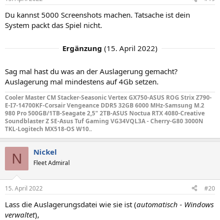
Du kannst 5000 Screenshots machen. Tatsache ist dein
System packt das Spiel nicht.
Ergänzung
(
15. April 2022
)
Sag mal hast du was an der Auslagerung gemacht?
Auslagerung mal mindestens auf 4Gb setzen.
Cooler Master CM Stacker-Seasonic Vertex GX750-ASUS ROG Strix Z790-
E-I7-14700KF-Corsair Vengeance DDR5 32GB 6000 MHz-Samsung M.2
980 Pro 500GB/1TB-Seagate 2,5" 2TB-ASUS Noctua RTX 4080-Creative
Soundblaster Z SE-Asus Tuf Gaming VG34VQL3A - Cherry-G80 3000N
TKL-Logitech MX518-OS W10..
Nickel
N
Fleet Admiral
15. April 2022
#20
Lass die Auslagerungsdatei wie sie ist (
automatisch - Windows
verwaltet
),