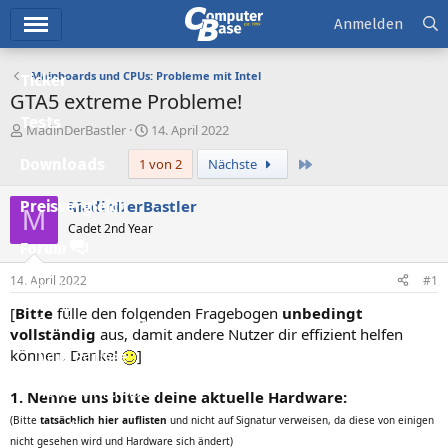
Hauptmenü
Anmelden
Mainboards und CPUs: Probleme mit Intel
Ticker
GTA5 extreme Probleme!
Tests
E
E
MadinDerBastler
14. April 2022
r
r
Letzte
Downloads
1 von 2
Nächste
s
s
t
t
e
e
MadinDerBastler
Preisvergleich
M
l
l
Cadet 2nd Year
l
l
Forum
e
t
r
a
14. April 2022
#1
Aktuelles
m
[
Bitte
fülle den folgenden Fragebogen
unbedingt
Empfohlene Inhalte
vollständig
aus, damit andere Nutzer dir effizient helfen
können. Danke!
]
Neue Beiträge
Neueste Aktivitäten
1. Nenne uns bitte deine aktuelle Hardware:
(Bitte
tatsächlich hier auflisten
und nicht auf Signatur verweisen, da diese von einigen
Leserartikel
nicht gesehen wird und Hardware sich ändert)