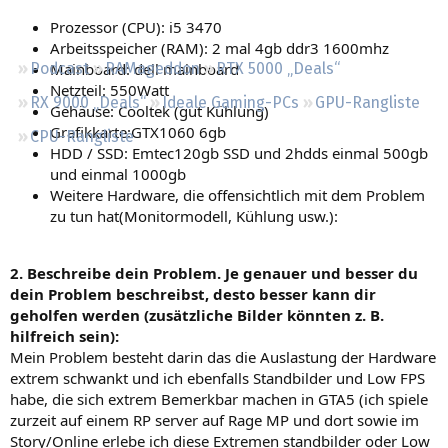
Regeln
Prozessor (CPU): i5 3470
Arbeitsspeicher (RAM): 2 mal 4gb ddr3 1600mhz
Mainboard: dell mainboard
Podcast
RAMageddon
RTX 5000 „Deals“
Netzteil: 550Watt
RX 9000 „Deals“
Ideale Gaming-PCs
GPU-Rangliste
Gehäuse: Cooltek (gut Kühlung)
Grafikkarte:GTX1060 6gb
CPU-Rangliste
HDD / SSD: Emtec120gb SSD und 2hdds einmal 500gb
und einmal 1000gb
Weitere Hardware, die offensichtlich mit dem Problem
zu tun hat(Monitormodell, Kühlung usw.):
2. Beschreibe dein Problem. Je genauer und besser du
dein Problem beschreibst, desto besser kann dir
geholfen werden (zusätzliche Bilder könnten z. B.
hilfreich sein):
Mein Problem besteht darin das die Auslastung der Hardware
extrem schwankt und ich ebenfalls Standbilder und Low FPS
habe, die sich extrem Bemerkbar machen in GTA5 (ich spiele
zurzeit auf einem RP server auf Rage MP und dort sowie im
Story/Online erlebe ich diese Extremen standbilder oder Low