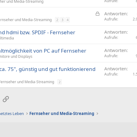
Aufrufe
her und Media-Streaming
G
Antworten
e
Aufrufe
2.
ernseher und Media-Streaming
2
3
4
s
nd hdmi bzw. SPDIF - Fernseher
Antworten
p
Aufrufe
ltimedia
e
r
möglichkeit von PC auf Fernseher
Antworten
r
Aufrufe
itore und Displays
t
a. 75", günstig und gut funktionierend
Antworten
Aufrufe
1.
Fernseher und Media-Streaming
2
sApp
E-Mail
Link
netztes Leben
Fernseher und Media-Streaming