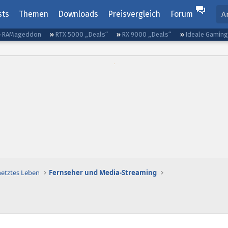
sts
Themen
Downloads
Preisvergleich
Forum
A
RAMageddon
RTX 5000 „Deals“
RX 9000 „Deals“
Ideale Gamin
netztes Leben
Fernseher und Media-Streaming