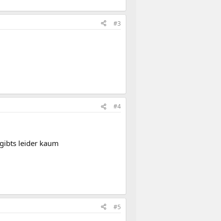
#3
#4
gibts leider kaum
#5