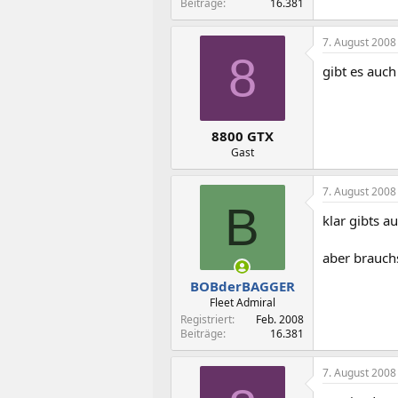
Beiträge
16.381
7. August 2008
8
gibt es auch
8800 GTX
Gast
7. August 2008
B
klar gibts a
aber brauch
BOBderBAGGER
Fleet Admiral
Registriert
Feb. 2008
Beiträge
16.381
7. August 2008