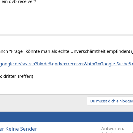
 ein dvb receiver?
ch "Frage" könnte man als echte Unverschämtheit empfinden!
.google.de/search?hl=de&q=dvb+receiver&btnG=Google-Suche
: dritter Treffer!)
Du musst dich einloggen
r Keine Sender
Antworten