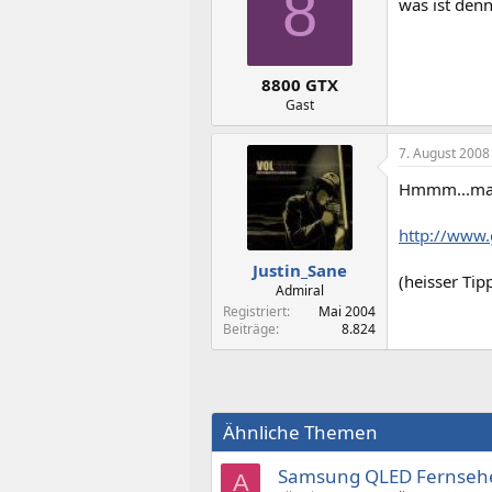
8
was ist denn
8800 GTX
Gast
7. August 2008
Hmmm...man
http://www
Justin_Sane
(heisser Tipp
Admiral
Registriert
Mai 2004
Beiträge
8.824
Ähnliche Themen
Samsung QLED Fernsehe
A