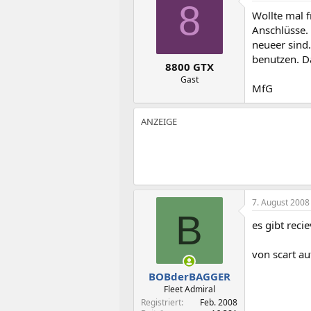
t
t
8
Wollte mal 
e
e
l
l
Anschlüsse.
l
l
neueer sind
e
t
benutzen. D
8800 GTX
r
a
m
Gast
MfG
7. August 2008
B
es gibt rec
von scart au
BOBderBAGGER
Fleet Admiral
Registriert
Feb. 2008