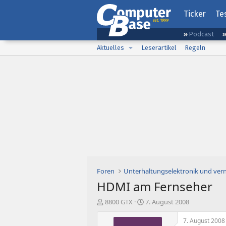
Ticker
Te
Podcast
Aktuelles
Leserartikel
Regeln
Foren
Unterhaltungselektronik und ver
HDMI am Fernseher
E
E
8800 GTX
7. August 2008
r
r
s
s
7. August 2008