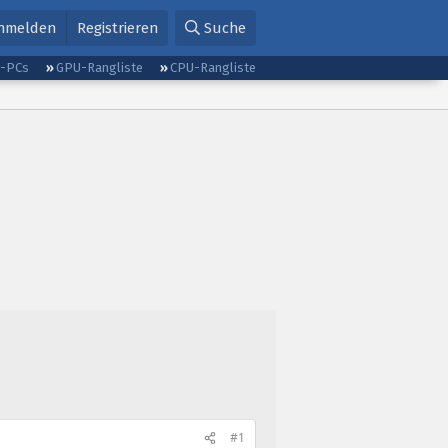
nmelden
Registrieren
Suche
g-PCs
GPU-Rangliste
CPU-Rangliste
#1