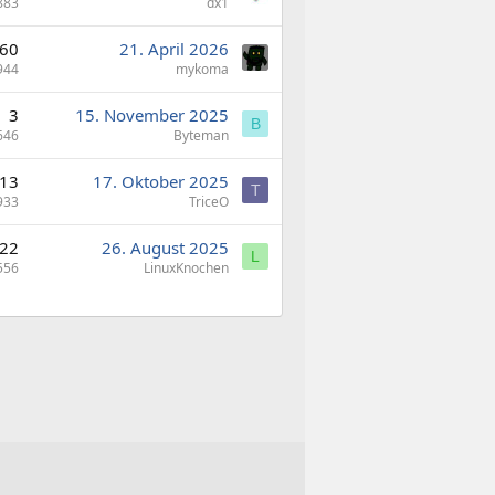
883
dx1
60
21. April 2026
944
mykoma
3
15. November 2025
B
646
Byteman
13
17. Oktober 2025
T
933
TriceO
22
26. August 2025
L
556
LinuxKnochen