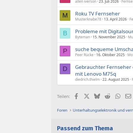
allen iverson
23. Juli 2026
Fernse
Roku TV Fernseher
M
Musterknabe78
13. April 2026
F
Probleme mit Digitalsou
B
Byteman
15. November 2025
Mu
suche bequeme Umschalt
P
Peer Rücke
16. Oktober 2025
Mon
Gebrauchter Fernseher c
D
mit Lenovo M75q
diedrich.thielm
22. August 2025
Facebook
X (Twitter)
Bluesky
Reddit
What
Teilen:
Foren
Unterhaltungselektronik und ver
Passend zum Thema