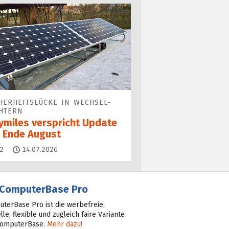
HERHEITS­LÜCKE IN WECHSEL­
HTERN
ymiles verspricht Update
s Ende August
Kommentare
2
14.07.2026
ComputerBase Pro
terBase Pro ist die werbefreie,
lle, flexible und zugleich faire Variante
ComputerBase.
Mehr dazu!