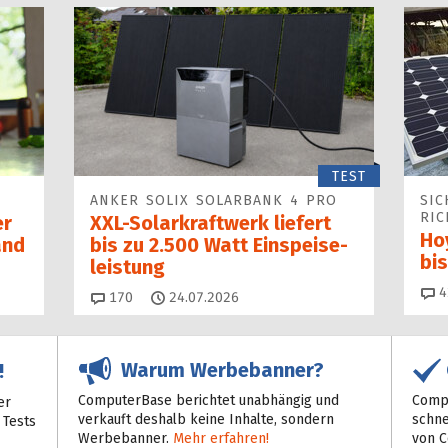
TEST
ANKER SOLIX SOLARBANK 4 PRO
SIC
RIC
er
XXL-Solarkraftwerk liefert
Ho
and
bis zu 2.500 Watt Einspeise­
bi
leistung
4
Kommentare
170
24.07.2026
Warum Werbebanner?
!
ComputerBase berichtet unabhängig und
Compu
er
verkauft deshalb keine Inhalte, sondern
schne
 Tests
Werbebanner.
Mehr erfahren!
von 