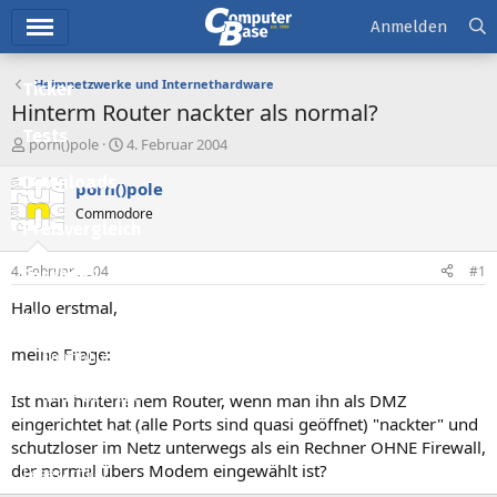
Hauptmenü
Anmelden
Heimnetzwerke und Internethardware
Ticker
Hinterm Router nackter als normal?
Tests
E
E
porn()pole
4. Februar 2004
r
r
Downloads
s
s
porn()pole
t
t
Commodore
e
e
Preisvergleich
l
l
l
l
4. Februar 2004
#1
Forum
e
t
r
a
Hallo erstmal,
Aktuelles
m
meine Frage:
Empfohlene Inhalte
Neue Beiträge
Ist man hintern nem Router, wenn man ihn als DMZ
eingerichtet hat (alle Ports sind quasi geöffnet) "nackter" und
Neueste Aktivitäten
schutzloser im Netz unterwegs als ein Rechner OHNE Firewall,
der normal übers Modem eingewählt ist?
Leserartikel