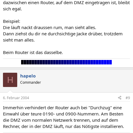
dazwischen einen Router, auf dem DMZ eingetragen ist, bleibt
sich egal.
Beispiel:
Die läuft nackt draussen rum, man sieht alles.
Dann ziehst du dir ne durchsichtige Jacke drüber, trotzdem
sieht man alles.
Beim Router ist das dasselbe.
█
█
█
█
█
█
█
█
█
█
█
█
█
█
█
█
█
█
█
█
█
█
█
█
█
█
█
█
█
█
█
█
█
█
hapelo
H
Commander
6. Februar 2004
#9
Immerhin verhindert der Router auch bei "Durchzug" eine
Einwahl über teure 0190- und 0900-Nummern. Am Besten
die DMZ vom normalen Netzwerk trennen, und auf dem
Rechner, der in der DMZ läuft, nur das Nötigste installieren.