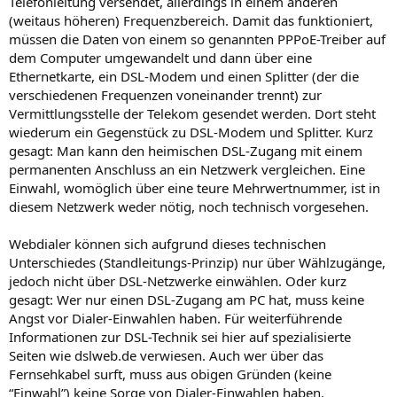
Telefonleitung versendet, allerdings in einem anderen
(weitaus höheren) Frequenzbereich. Damit das funktioniert,
müssen die Daten von einem so genannten PPPoE-Treiber auf
dem Computer umgewandelt und dann über eine
Ethernetkarte, ein DSL-Modem und einen Splitter (der die
verschiedenen Frequenzen voneinander trennt) zur
Vermittlungsstelle der Telekom gesendet werden. Dort steht
wiederum ein Gegenstück zu DSL-Modem und Splitter. Kurz
gesagt: Man kann den heimischen DSL-Zugang mit einem
permanenten Anschluss an ein Netzwerk vergleichen. Eine
Einwahl, womöglich über eine teure Mehrwertnummer, ist in
diesem Netzwerk weder nötig, noch technisch vorgesehen.
Webdialer können sich aufgrund dieses technischen
Unterschiedes (Standleitungs-Prinzip) nur über Wählzugänge,
jedoch nicht über DSL-Netzwerke einwählen. Oder kurz
gesagt: Wer nur einen DSL-Zugang am PC hat, muss keine
Angst vor Dialer-Einwahlen haben. Für weiterführende
Informationen zur DSL-Technik sei hier auf spezialisierte
Seiten wie dslweb.de verwiesen. Auch wer über das
Fernsehkabel surft, muss aus obigen Gründen (keine
“Einwahl”) keine Sorge von Dialer-Einwahlen haben.