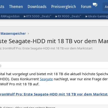
sts
Themen
Downloads
Preisvergleich
Forum
A
RAMageddon
RTX 5000 „Deals“
RX 9000 „Deals“
Ideale Gamin
Massenspeicher
rste Seagate-HDD mit 18 TB vor dem Mar
: IronWolf Pro: Erste Seagate-HDD mit 18 TB vor dem Marktstart
0
tal hat vorgelegt und bietet mit 18 TB die aktuell höchste Speic
HDD). Dass Konkurrent
Seagate
nachlegt, war nur eine Frage der 
nWolf Pro mit 18 TB auf.
IronWolf Pro: Erste Seagate-HDD mit 18 TB vor dem Marktst