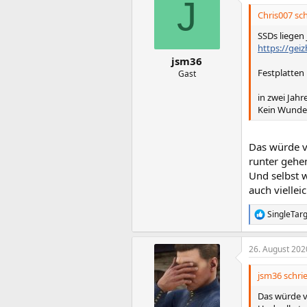
J
t
i
Chris007 sch
o
n
SSDs liegen 
e
https://gei
n
jsm36
:
Festplatten
Gast
in zwei Jahr
Kein Wunde
Das würde vo
runter gehe
Und selbst 
auch viellei
SingleTar
R
e
a
26. August 202
k
t
i
jsm36 schrie
o
n
Das würde vo
e