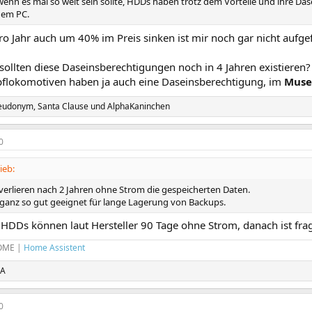
wenn es mal so weit sein sollte, HDDs haben trotz dem Vorteile und ihre Das
nem PC.
o Jahr auch um 40% im Preis sinken ist mir noch gar nicht aufge
ollten diese Daseinsberechtigungen noch in 4 Jahren existieren?
flokomotiven haben ja auch eine Daseinsberechtigung, im
Mus
eudonym
,
Santa Clause
und
AlphaKaninchen
0
ieb:
 verlieren nach 2 Jahren ohne Strom die gespeicherten Daten.
 ganz so gut geeignet für lange Lagerung von Backups.
HDDs können laut Hersteller 90 Tage ohne Strom, danach ist frag
OME
|
Home Assistent
cA
0