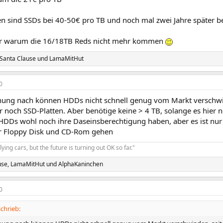
en sind SSDs bei 40-50€ pro TB und noch mal zwei Jahre später b
r warum die 16/18TB Reds nicht mehr kommen
Santa Clause
und
LamaMitHut
0
ung nach können HDDs nicht schnell genug vom Markt verschwin
r noch SSD-Platten. Aber benötige keine > 4 TB, solange es hier 
DDs wohl noch ihre Daseinsberechtigung haben, aber es ist nur n
r Floppy Disk und CD-Rom gehen
lying cars, but the future is turning out OK so far."
use
,
LamaMitHut
und
AlphaKaninchen
0
chrieb: