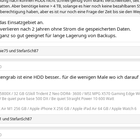
ung nach können HDDs nicht schnell genug vom Markt verschwinden, seit d
atten. Aber benötige keine > 4 TB, solange es hier noch keine bezahlbaren
sberechtigung haben, aber es ist nur noch eine Frage der Zeit bis sie den 
as Einsatzgebiet an.
 verlieren nach 2 Jahren ohne Strom die gespeicherten Daten.
 ganz so gut geeignet für lange Lagerung von Backups.
nie75
und
StefanSch87
0
engrab ist eine HDD besser.. für die wenigen Male wo ich darauf 
800X / 32 GB GSkill Trident Z Neo DDR4- 3600 / MSI MPG X570 Gaming Edge Wif
/ Be quiet pure base 500 DX / Be quiet Straight Power 10 600 Watt
Air M1 256 GB / Apple iPhone X 256 GB / Apple iPad Air 64 GB / Apple Watch 6
1
und
StefanSch87
0