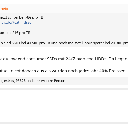
rieb:
jetzt schon bei 78€ pro TB
zhals.de/?cat=hdssd
 um die 21€ pro TB
en sind SSDs bei 40-50€ pro TB und noch mal zwei Jahre später bei 20-30€ pr
st du low end consumer SSDs mit 24/7 high end HDDs. Da liegt de
aktuell nicht danach aus als würden noch jedes Jahr 40% Preissen
mb
,
estros
,
PS828
und eine weitere Person