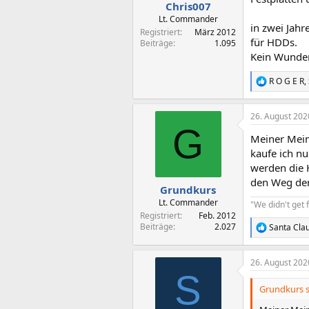
Chris007
Lt. Commander
in zwei Jahr
Registriert
März 2012
für HDDs.
Beiträge
1.095
Kein Wunde
R O G E R
,
R
e
a
26. August 202
k
G
t
Meiner Mein
i
o
kaufe ich nu
n
werden die H
e
den Weg de
n
Grundkurs
:
Lt. Commander
"We didn't get f
Registriert
Feb. 2012
Beiträge
2.027
Santa Cla
R
e
a
26. August 202
k
S
t
i
Grundkurs s
o