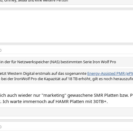
mb
,
Grimey
,
aklaa
und eine weitere Person
0
n der für Netzwerkspeicher (NAS) bestimmten Serie Iron Wolf Pro
setzt Western Digital erstmals auf das sogenannte
Energy-Assisted PMR (eP
bei der IronWolf Pro die Kapazität auf 18 TB erhöht, gilt es noch herauszuf
ich auch wieder nur "marketing" gewaschene SMR Platten bzw. 
llt. Ich warte immernoch auf HAMR Platten mit 30TB+.
0