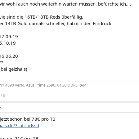
ir wohl auch noch weiterhin warten müssen, befürchte ich....
ie sind die 16TB/18TB Reds überfällig.
er 14TB Gold damals schneller, hab ich den Eindruck.
17.09.19
5.10.19
16.06.20
??
 bei geizhals)
PNY 4090 Verto, Asus Prime Z690, 64GB DDR5 RAM
1TB
0
jetzt schon bei 78€ pro TB
hals.de/?cat=hdssd
 um die 21€ pro TB