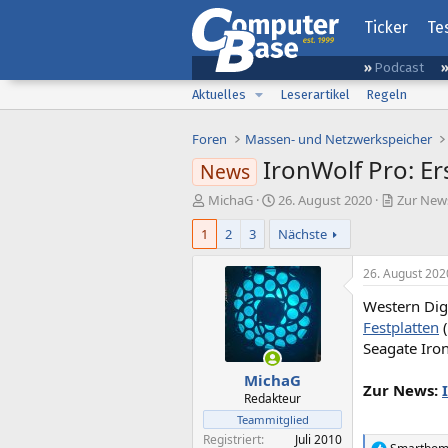
Ticker
Te
Podcast
Aktuelles
Leserartikel
Regeln
Foren
Massen- und Netzwerkspeicher
IronWolf Pro: E
News
E
E
MichaG
26. August 2020
Zur News
r
r
1
2
3
Nächste
s
s
t
t
e
e
26. August 202
l
l
Western Digi
l
l
e
t
Festplatten
(
r
a
Seagate Iro
m
MichaG
Zur News:
Redakteur
Teammitglied
Registriert
Juli 2010