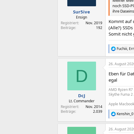
n
Meiner Mein
e
noch SSD-Pl
n
ihre Dasein
Sur5ive
:
Ensign
Kommt auf d
Registriert
Nov. 2019
(Alle?) SSDs
Beiträge
192
Somit nicht
Fuchiii
,
Er
R
e
a
26. August 202
k
D
t
Eben für Dat
i
o
egal
n
e
AMD Ryzen R7 5
n
Skythe Fuma 2 
DcJ
:
Lt. Commander
Apple Macbook 
Registriert
Nov. 2014
Beiträge
2.039
Kenshin_0
R
e
a
26. August 202
k