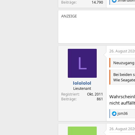
Smartbo
R
Beiträge
14.790
e
a
k
t
i
o
n
e
n
:
26. August 202
L
Neuzugang i
Bei beiden 
Wie Seagate 
lolololol
Lieutenant
Registriert
Okt. 2011
Wahrscheinl
Beiträge
861
nicht auffä
jsm36
R
e
a
26. August 202
k
t