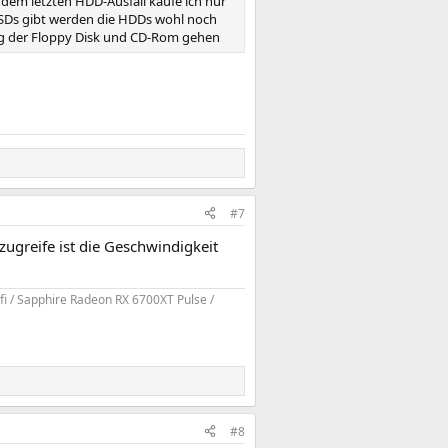
em letzten HDD-Ausfall kaufe ich nur
 SSDs gibt werden die HDDs wohl noch
Weg der Floppy Disk und CD-Rom gehen
#7
zugreife ist die Geschwindigkeit
i / Sapphire Radeon RX 6700XT Pulse /
#8