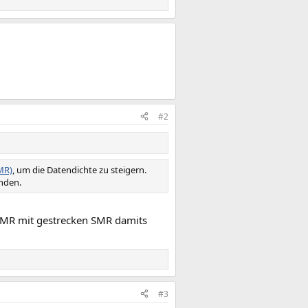
#2
MR)
, um die Datendichte zu steigern.
inden.
PMR mit gestrecken SMR damits
#3