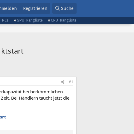
nmelden
Registrieren
Suche
g-PCs
GPU-Rangliste
CPU-Rangliste
ktstart
#1
herkapazität bei herkömmlichen
Zeit. Bei Händlern taucht jetzt die
art