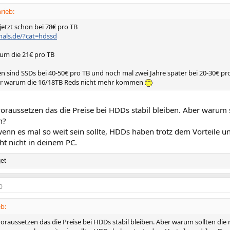
rieb:
jetzt schon bei 78€ pro TB
zhals.de/?cat=hdssd
 um die 21€ pro TB
en sind SSDs bei 40-50€ pro TB und noch mal zwei Jahre später bei 20-30€ pr
r warum die 16/18TB Reds nicht mehr kommen
raussetzen das die Preise bei HDDs stabil bleiben. Aber warum so
n?
wenn es mal so weit sein sollte, HDDs haben trotz dem Vorteile 
cht nicht in deinem PC.
get
0
b:
raussetzen das die Preise bei HDDs stabil bleiben. Aber warum sollten die 