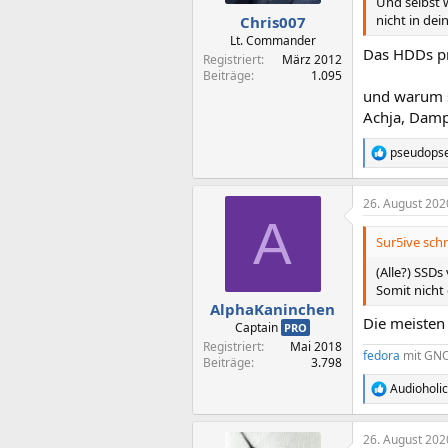
Und selbst 
n
nicht in dei
Chris007
:
Lt. Commander
Das HDDs pr
Registriert
März 2012
Beiträge
1.095
und warum s
Achja, Damp
pseudops
R
e
a
26. August 202
k
A
t
i
Sur5ive schr
o
n
(Alle?) SSDs
e
Somit nicht
n
AlphaKaninchen
:
Die meisten 
Captain
PRO
Registriert
Mai 2018
fedora
mit
GN
Beiträge
3.798
Audioholi
R
e
a
26. August 202
k