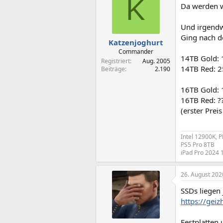
K
Da werden w
i
o
n
Und irgendw
e
Ging nach d
n
Katzenjoghurt
:
Commander
14TB Gold: 
Registriert
Aug. 2005
14TB Red: 2
Beiträge
2.190
16TB Gold: 
16TB Red: ?
(erster Preis
Intel 12900K, 
PS5 Pro 8TB
iPad Pro 2024 
26. August 202
SSDs liegen 
https://geiz
Festplatten