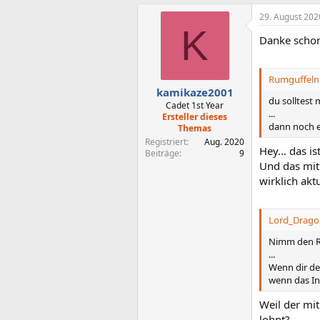
a
29. August 202
k
K
t
Danke schon
i
o
n
e
Rumguffeln 
n
kamikaze2001
:
du solltest
Cadet 1st Year
...
Ersteller dieses
dann noch e
Themas
Registriert
Aug. 2020
Hey... das 
Beiträge
9
Und das mit
wirklich aktu
Lord_Dragon
Nimm den Ryz
...
Wenn dir de
wenn das Inn
Weil der mit
lohnt?