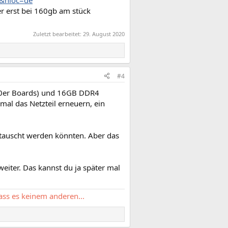
t&hloc=de
er erst bei 160gb am stück
Zuletzt bearbeitet:
29. August 2020
#4
550er Boards) und 16GB DDR4
mal das Netzteil erneuern, ein
etauscht werden könnten. Aber das
eiter. Das kannst du ja später mal
lass es keinem anderen...