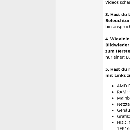
Videos schau
3. Hast du
Beleuchtun
bin anspruch
4. Wieviel
Bildwiederh
zum Herstel
nur einer: 
5. Hast du
mit Links z
AMD P
RAM: 
Mainb
Netzte
Gehäus
Grafik
HDD: 
1ER16