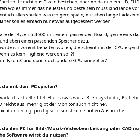
piel sollte nicht aus Pixeln bestehen, aber ob da nun ein HD, FH
iten wo es immer das neueste und beste sein muss sind lange vorb
entlich alles spielen was ich gern spiele, nur eben lange Ladezei
aher soll es einfach nur etwas aufgebessert werden.
äre der Ryzen 5 3600 mit einem passenden Board, gerne eins da
 und eben einen passenden Speicher dazu.
ürde ich vorerst behalten wollen, die scheint mit der CPU eigentl
enn es kein Highend werden soll?!
in Ryzen 3 und dann doch andere GPU sinnvoller?
t du mit dem PC spielen?
 wirklich aktuelle Titel. Eher sowas wie z. B. 7 days to die, Battle
D reicht aus, mehr gibt der Monitor auch nicht her.
 nicht unbedingt pixelig sein, sonst keine hohen Ansprüche
t du den PC für Bild-/Musik-/Videobearbeitung oder CAD nu
che Software wirst du nutzen?