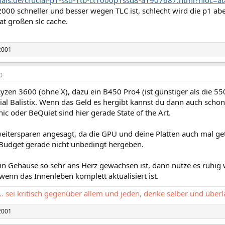
zhals.de/crucial-p1-ssd-1tb-ct1000p1ssd8-a1907687.html?hloc=a
000 schneller und besser wegen TLC ist, schlecht wird die p1 ab
at großen slc cache.
2001
0
zen 3600 (ohne X), dazu ein B450 Pro4 (ist günstiger als die 
al Balistix. Wenn das Geld es hergibt kannst du dann auch schon
ic oder BeQuiet sind hier gerade State of the Art.
weitersparen angesagt, da die GPU und deine Platten auch mal g
Budget gerade nicht unbedingt hergeben.
n Gehäuse so sehr ans Herz gewachsen ist, dann nutze es ruhig w
enn das Innenleben komplett aktualisiert ist.
... sei kritisch gegenüber allem und jeden, denke selber und über
2001