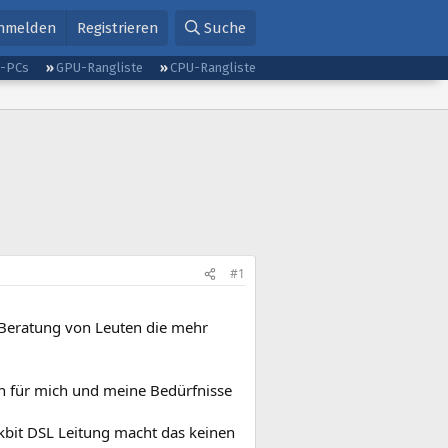
nmelden
Registrieren
Suche
g-PCs
GPU-Rangliste
CPU-Rangliste
#1
 Beratung von Leuten die mehr
h für mich und meine Bedürfnisse
0 kbit DSL Leitung macht das keinen