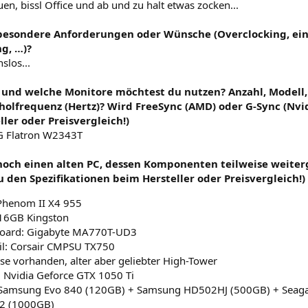
en, bissl Office und ab und zu halt etwas zocken...
 besondere Anforderungen oder Wünsche (Overclocking, ein 
g, …)?
slos...
e und welche Monitore möchtest du nutzen? Anzahl, Modell,
olfrequenz (Hertz)? Wird FreeSync (AMD) oder G-Sync (Nvidi
ler oder Preisvergleich!)
LG Flatron W2343T
 noch einen alten PC, dessen Komponenten teilweise weite
u den Spezifikationen beim Hersteller oder Preisvergleich!)
henom II X4 955
16GB Kingston
oard: Gigabyte MA770T-UD3
il: Corsair CMPSU TX750
e vorhanden, alter aber geliebter High-Tower
: Nvidia Geforce GTX 1050 Ti
Samsung Evo 840 (120GB) + Samsung HD502HJ (500GB) + Seag
2 (1000GB)