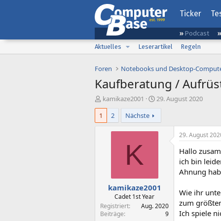
Ticker
Te
Podcast
Aktuelles
Leserartikel
Regeln
Foren
Notebooks und Desktop-Comput
Kaufberatung / Aufrü
E
E
kamikaze2001
29. August 2020
r
r
1
2
Nächste
s
s
t
t
e
e
29. August 202
l
l
K
Hallo zusa
l
l
e
t
ich bin lei
r
a
Ahnung hab
m
kamikaze2001
Wie ihr unt
Cadet 1st Year
zum größten
Registriert
Aug. 2020
Ich spiele n
Beiträge
9