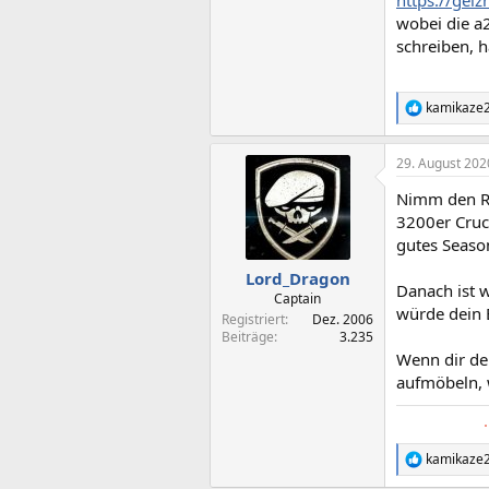
https://gei
wobei die a2
schreiben, h
kamikaze
R
e
a
29. August 202
k
t
Nimm den Ry
i
o
3200er Cruci
n
gutes Season
e
n
Lord_Dragon
Danach ist 
:
Captain
würde dein 
Registriert
Dez. 2006
Beiträge
3.235
Wenn dir dei
aufmöbeln, w
kamikaze
R
e