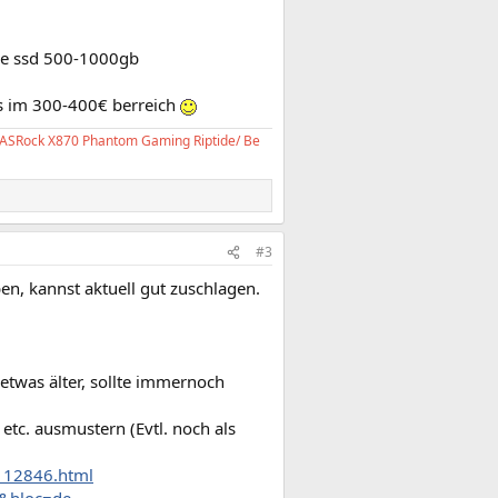
 ne ssd 500-1000gb
as im 300-400€ berreich
 ASRock X870 Phantom Gaming Riptide/ Be
#3
en, kannst aktuell gut zuschlagen.
etwas älter, sollte immernoch
etc. ausmustern (Evtl. noch als
2112846.html