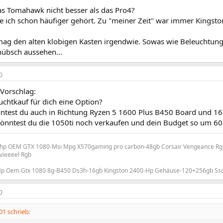
s Tomahawk nicht besser als das Pro4?
be ich schon häufiger gehört. Zu "meiner Zeit" war immer Kingsto
mag den alten klobigen Kasten irgendwie. Sowas wie Beleuchtung u
hübsch aussehen...
0
 Vorschlag:
chtkauf für dich eine Option?
ntest du auch in Richtung Ryzen 5 1600 Plus B450 Board und 1
nntest du die 1050ti noch verkaufen und dein Budget so um 60
-hp OEM GTX 1080-Msi Mpg X570gaming pro carbon-48gb Corsair Vengeance Rgb
vieeeel Rgb
Hp Oem Gtx 1080 8g-B450 Ds3h-16gb Kingston 2400-Hp Gehäuse-120+256gb Ssd
0
1 schrieb: