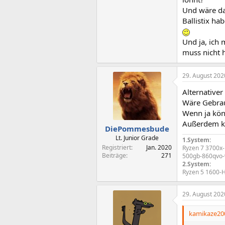
Und wäre da
Ballistix ha
Und ja, ich 
muss nicht 
29. August 202
Alternativer
Wäre Gebrau
Wenn ja kön
Außerdem kö
DiePommesbude
Lt. Junior Grade
1.System:
Registriert
Jan. 2020
Ryzen 7 3700x
Beiträge
271
500gb-860qvo-
2.System:
Ryzen 5 1600-
29. August 202
kamikaze200