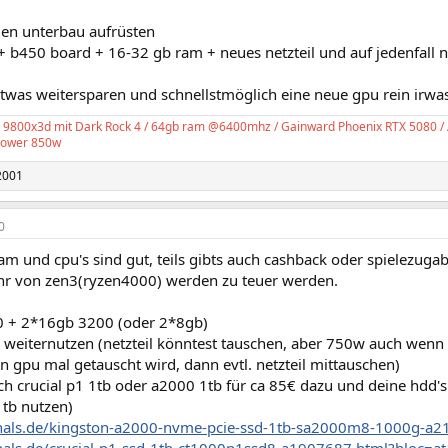
den unterbau aufrüsten
+ b450 board + 16-32 gb ram + neues netzteil und auf jedenfall
twas weitersparen und schnellstmöglich eine neue gpu rein irw
 9800x3d mit Dark Rock 4 / 64gb ram @6400mhz / Gainward Phoenix RTX 5080 /
 power 850w
2001
0
am und cpu's sind gut, teils gibts auch cashback oder spielezugab
r von zen3(ryzen4000) werden zu teuer werden.
 + 2*16gb 3200 (oder 2*8gb)
 weiternutzen (netzteil könntest tauschen, aber 750w auch wenn 
 gpu mal getauscht wird, dann evtl. netzteil mittauschen)
 crucial p1 1tb oder a2000 1tb für ca 85€ dazu und deine hdd's 
1tb nutzen)
zhals.de/kingston-a2000-nvme-pcie-ssd-1tb-sa2000m8-1000g-a