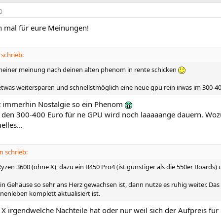
0
 mal für eure Meinungen!
schrieb:
 meiner meinung nach deinen alten phenom in rente schicken
twas weitersparen und schnellstmöglich eine neue gpu rein irwas im 300-4
ist immerhin Nostalgie so ein Phenom
 den 300-400 Euro für ne GPU wird noch laaaaange dauern. Wozu
elles...
 schrieb:
en 3600 (ohne X), dazu ein B450 Pro4 (ist günstiger als die 550er Boards) 
in Gehäuse so sehr ans Herz gewachsen ist, dann nutze es ruhig weiter. Das
enleben komplett aktualisiert ist.
 X irgendwelche Nachteile hat oder nur weil sich der Aufpreis für