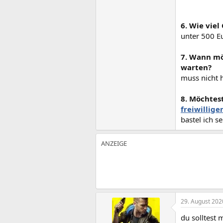
6. Wie viel
unter 500 E
7. Wann mö
warten?
muss nicht 
8. Möchtes
freiwillige
bastel ich 
29. August 202
du solltest