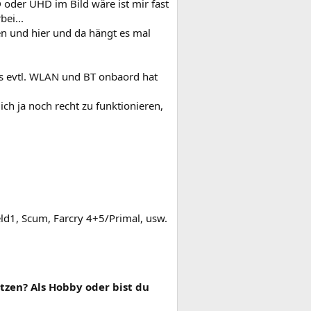
D oder UHD im Bild wäre ist mir fast
ei...
ten und hier und da hängt es mal
s evtl. WLAN und BT onbaord hat
ich ja noch recht zu funktionieren,
field1, Scum, Farcry 4+5/Primal, usw.
tzen? Als Hobby oder bist du