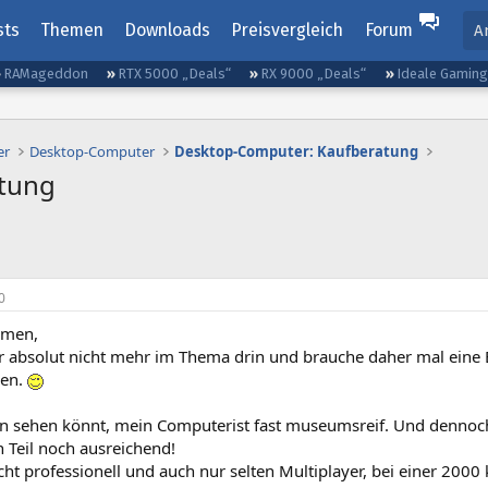
sts
Themen
Downloads
Preisvergleich
Forum
A
RAMageddon
RTX 5000 „Deals“
RX 9000 „Deals“
Ideale Gamin
er
Desktop-Computer
Desktop-Computer: Kaufberatung
stung
0
mmen,
der absolut nicht mehr im Thema drin und brauche daher mal eine
en.
en sehen könnt, mein Computerist fast museumsreif. Und dennoc
 Teil noch ausreichend!
icht professionell und auch nur selten Multiplayer, bei einer 200