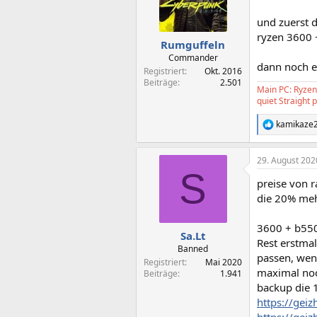
und zuerst 
ryzen 3600 
Rumguffeln
Commander
dann noch e
Registriert
Okt. 2016
Beiträge
2.501
Main PC: Ryzen
quiet Straight
kamikaze
R
e
a
29. August 202
k
S
t
preise von r
i
o
die 20% meh
n
e
3600 + b550
n
Sa.Lt
Rest erstmal
:
Banned
passen, wenn
Registriert
Mai 2020
maximal noch
Beiträge
1.941
backup die 
https://gei