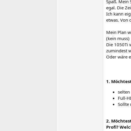
Spaß. Mein S
egal. Die Ze
Ich kann eig
etwas. Von d
Mein Plan w
(kein muss)
Die 1050Ti w
zumindest w
Oder wäre e
1. Möchtes
selten
Full-H
Sollte
2. Möchtes
Profi? Wel