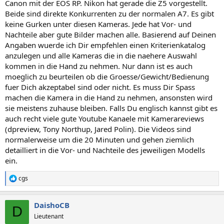
Canon mit der EOS RP. Nikon hat gerade die Z5 vorgestellt.
Beide sind direkte Konkurrenten zu der normalen A7. Es gibt
keine Gurken unter diesen Kameras. Jede hat Vor- und
Nachteile aber gute Bilder machen alle. Basierend auf Deinen
Angaben wuerde ich Dir empfehlen einen Kriterienkatalog
anzulegen und alle Kameras die in die naehere Auswahl
kommen in die Hand zu nehmen. Nur dann ist es auch
moeglich zu beurteilen ob die Groesse/Gewicht/Bedienung
fuer Dich akzeptabel sind oder nicht. Es muss Dir Spass
machen die Kamera in die Hand zu nehmen, ansonsten wird
sie meistens zuhause bleiben. Falls Du englisch kannst gibt es
auch recht viele gute Youtube Kanaele mit Kamerareviews
(dpreview, Tony Northup, Jared Polin). Die Videos sind
normalerweise um die 20 Minuten und gehen ziemlich
detailliert in die Vor- und Nachteile des jeweiligen Modells
ein.
cgs
R
e
a
DaishoCB
k
D
t
Lieutenant
i