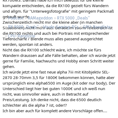
Regeln
kompakte entschieden, da die RX100 gezielt fürs Wandern
und allgm. für "Unterwegsfotografie" mit geringem Packmaß
gekauft wurde.
Podcast
RAMageddon
RTX 5000 „Deals“
Zwischenzeitlich reicht mir die kleine aber (in manchen
RX 9000 „Deals“
Ideale Gaming-PCs
GPU-Rangliste
Situationen) nicht mehr aus. Gerade im zoom/Telebereich ist
die RX100 nichts und auch bei Portrais mit entsprechender
CPU-Rangliste
Tiefenschärfe / Blende muss alles passend ausgerichtet
werden, spontan ist anders.
Nicht das die RX100 schlecht wäre, ich möchte sie fürs
Wandern draussen auf alle Fälle behalten, aber ich würde jetzt
gerne für Familie, Nachwuchs und Hobby einen Schritt weiter
gehen.
Ich würde jetzt eine fast neue alpha 7iii mit Kitobjektiv SEL-
2870 28-70mm 3,5 für 1800€ bekommen können, hatte aber
ursprünglich eine alpha6500 im Auge (kit oder nur body). Der
Unterschied liegt hier bei guten 1000€ und ich weiß nun
nicht, was sinnvoller wäre, auch in Betracht auf
Preis/Leistung. Ich denke nicht, dass die 6500 deutlich
schlechter als die alpha 7 ist, oder!?
Ich bin aber auch für komplett andere Vorschläge offen....