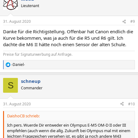
t
Lieutenant
i
o
n
31. August 2020
#9
e
n
Danke für die Richtigstellung. Offenbar hat Canon endlich die
:
Kurve bekommen, was ja auch für die R5 und R6 gilt. Ich
dachte die M6 II hätte noch einen Sensor der alten Schule.
Preise für Signaturwerbung auf Anfrage.
-Daniel-
R
e
a
schneup
k
S
t
Commander
i
o
n
31. August 2020
#10
e
n
DaishoCB schrieb:
:
Ich pers. Wuerde Dir entweder ein Olympus E-M5 OM-D II oder III
empfehlen (auch wenn die allg. Zukunft bei Olympus mal mit einem
leichten Fragezeichen versehen ist, es gibt ja noch andere M43