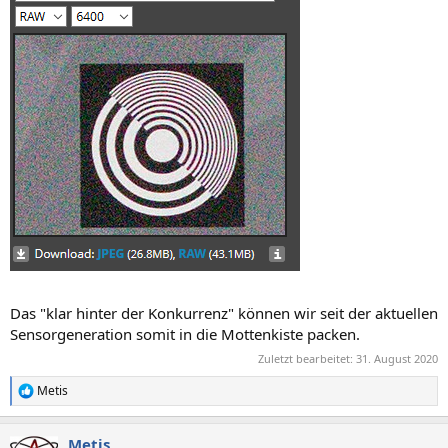
Das "klar hinter der Konkurrenz" können wir seit der aktuellen
Sensorgeneration somit in die Mottenkiste packen.
Zuletzt bearbeitet:
31. August 2020
Metis
R
e
a
Metis
k