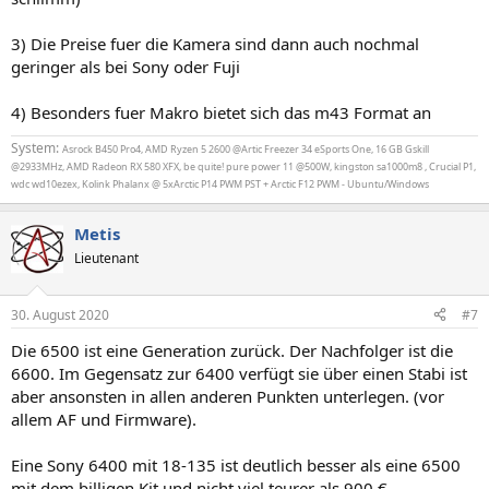
3) Die Preise fuer die Kamera sind dann auch nochmal
geringer als bei Sony oder Fuji
4) Besonders fuer Makro bietet sich das m43 Format an
System:
Asrock B450 Pro4, AMD Ryzen 5 2600 @Artic Freezer 34 eSports One, 16 GB Gskill
@2933MHz, AMD Radeon RX 580 XFX, be quite! pure power 11 @500W, kingston sa1000m8 , Crucial P1,
wdc wd10ezex, Kolink Phalanx @ 5xArctic P14 PWM PST + Arctic F12 PWM - Ubuntu/Windows
Metis
Lieutenant
30. August 2020
#7
Die 6500 ist eine Generation zurück. Der Nachfolger ist die
6600. Im Gegensatz zur 6400 verfügt sie über einen Stabi ist
aber ansonsten in allen anderen Punkten unterlegen. (vor
allem AF und Firmware).
Eine Sony 6400 mit 18-135 ist deutlich besser als eine 6500
mit dem billigen Kit und nicht viel teurer als 900 €.