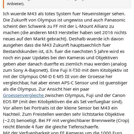
Anbieter).
Ich wuerde M43 als totes System fuer Neueinsteiger sehen.
Die Zukunft von Olympus ist ungewiss und auch Panasonic
scheint den Schwenk zu FF mit der L-Mount Allianz zu
machen (die anderen M43 Hersteller haben seit 2016 nichts
neues auf den Markt gebracht). Deshalb wuerde ich davon
ausgehen dass die M43 Zukunft hauptsaechlich fuer
Bestandskunden ist, d.h. fuer die naechsten 5 Jahre wird es
noch ein paar Updates bei den Kameras und Objektiven
geben aber danach duerfte es ziemlich mau werden (analog
zum Sony A-Bajonett). Eine Fuji X-T30 mit dem Kitobjektiv ist
mit der Olympus OM-D E-M5 III von der Groesse her
vergleichbar, hat aber einen APS-C Sensor und ist guenstiger
als die Olympus. Zur Ansicht hier ein paar
Groessenvergleiche
zwischen Olympus, Fuji und der Canon
EOS RP (mit den Kitobjektiven die als Set verfuegbar sind).
Vor allem bei Portraits ist der kleine Sensor bei M43 ein
Nachteil. Zum Freistellen werden sehr lichtstarke Objektive
(~2.0) benoetigt. Bei FF mit vergleichbarer Brennweite (Crop)
reicht Blende 4 fuer die gleiche Tiefenschaerfe.
Mit der Verfuegbarkeit von FF Kameras um die 1000 Euro