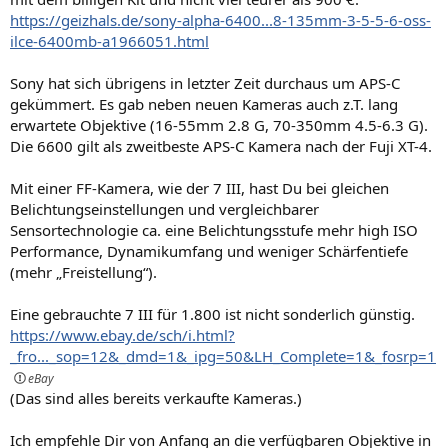
https://geizhals.de/sony-alpha-6400...8-135mm-3-5-5-6-oss-
ilce-6400mb-a1966051.html
Sony hat sich übrigens in letzter Zeit durchaus um APS-C
gekümmert. Es gab neben neuen Kameras auch z.T. lang
erwartete Objektive (16-55mm 2.8 G, 70-350mm 4.5-6.3 G).
Die 6600 gilt als zweitbeste APS-C Kamera nach der Fuji XT-4.
Mit einer FF-Kamera, wie der 7 III, hast Du bei gleichen
Belichtungseinstellungen und vergleichbarer
Sensortechnologie ca. eine Belichtungsstufe mehr high ISO
Performance, Dynamikumfang und weniger Schärfentiefe
(mehr „Freistellung“).
Eine gebrauchte 7 III für 1.800 ist nicht sonderlich günstig.
https://www.ebay.de/sch/i.html?
_fro..._sop=12&_dmd=1&_ipg=50&LH_Complete=1&_fosrp=1
(Das sind alles bereits verkaufte Kameras.)
Ich empfehle Dir von Anfang an die verfügbaren Objektive in