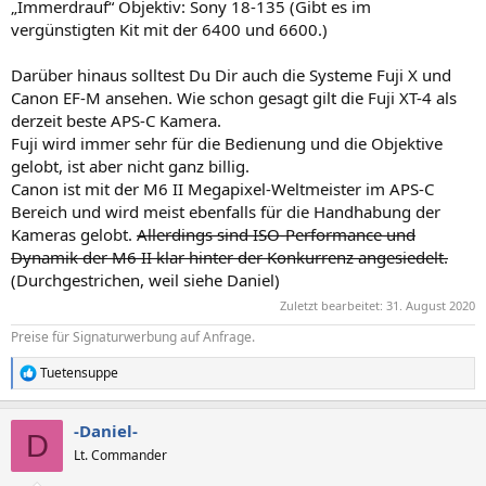
„Immerdrauf“ Objektiv: Sony 18-135 (Gibt es im
vergünstigten Kit mit der 6400 und 6600.)
Darüber hinaus solltest Du Dir auch die Systeme Fuji X und
Canon EF-M ansehen. Wie schon gesagt gilt die Fuji XT-4 als
derzeit beste APS-C Kamera.
Fuji wird immer sehr für die Bedienung und die Objektive
gelobt, ist aber nicht ganz billig.
Canon ist mit der M6 II Megapixel-Weltmeister im APS-C
Bereich und wird meist ebenfalls für die Handhabung der
Kameras gelobt.
Allerdings sind ISO-Performance und
Dynamik der M6 II klar hinter der Konkurrenz angesiedelt.
(Durchgestrichen, weil siehe Daniel)
Zuletzt bearbeitet:
31. August 2020
Preise für Signaturwerbung auf Anfrage.
Tuetensuppe
R
e
a
-Daniel-
k
D
t
Lt. Commander
i
o