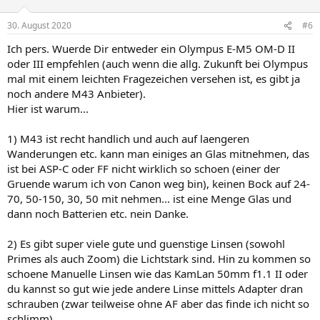
o
n
30. August 2020
#6
e
n
Ich pers. Wuerde Dir entweder ein Olympus E-M5 OM-D II
:
oder III empfehlen (auch wenn die allg. Zukunft bei Olympus
mal mit einem leichten Fragezeichen versehen ist, es gibt ja
noch andere M43 Anbieter).
Hier ist warum...
1) M43 ist recht handlich und auch auf laengeren
Wanderungen etc. kann man einiges an Glas mitnehmen, das
ist bei ASP-C oder FF nicht wirklich so schoen (einer der
Gruende warum ich von Canon weg bin), keinen Bock auf 24-
70, 50-150, 30, 50 mit nehmen... ist eine Menge Glas und
dann noch Batterien etc. nein Danke.
2) Es gibt super viele gute und guenstige Linsen (sowohl
Primes als auch Zoom) die Lichtstark sind. Hin zu kommen so
schoene Manuelle Linsen wie das KamLan 50mm f1.1 II oder
du kannst so gut wie jede andere Linse mittels Adapter dran
schrauben (zwar teilweise ohne AF aber das finde ich nicht so
schlimm)