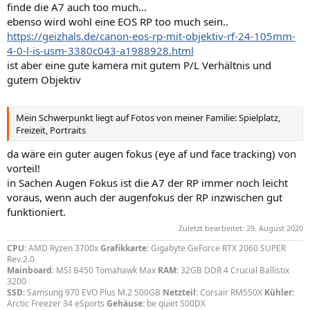
finde die A7 auch too much...
ebenso wird wohl eine EOS RP too much sein..
https://geizhals.de/canon-eos-rp-mit-objektiv-rf-24-105mm-
4-0-l-is-usm-3380c043-a1988928.html
ist aber eine gute kamera mit gutem P/L Verhältnis und
gutem Objektiv
Mein Schwerpunkt liegt auf Fotos von meiner Familie: Spielplatz,
Freizeit, Portraits
da wäre ein guter augen fokus (eye af und face tracking) von
vorteil!
in Sachen Augen Fokus ist die A7 der RP immer noch leicht
voraus, wenn auch der augenfokus der RP inzwischen gut
funktioniert.
Zuletzt bearbeitet:
29. August 2020
CPU
: AMD Ryzen 3700x
Grafikkarte
: Gigabyte GeForce RTX 2060 SUPER
Rev.2.0
Mainboard
: MSI B450 Tomahawk Max
RAM
: 32GB DDR 4 Crucial Ballistix
3200
SSD
: Samsung 970 EVO Plus M.2 500GB
Netzteil
: Corsair RM550X
Kühler:
Arctic Freezer 34 eSports
Gehäuse:
be quiet 500DX