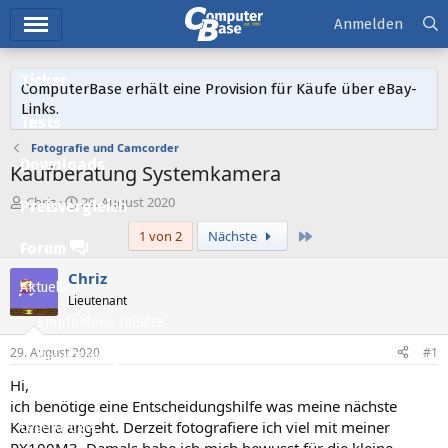
Hauptmenü
Anmelden
Ticker
ComputerBase erhält eine Provision für Käufe über eBay-
Links.
Tests
Fotografie und Camcorder
Downloads
Kaufberatung Systemkamera
E
E
Chriz
29. August 2020
Preisvergleich
r
r
Letzte
1 von 2
Nächste
s
s
Forum
t
t
e
e
Chriz
Aktuelles
l
l
Lieutenant
l
l
Empfohlene Inhalte
e
t
r
a
29. August 2020
#1
Neue Beiträge
m
Hi,
Neueste Aktivitäten
ich benötige eine Entscheidungshilfe was meine nächste
Kamera angeht. Derzeit fotografiere ich viel mit meiner
Leserartikel
RX100M3. Damals habe ich mich bewusst für die kleine