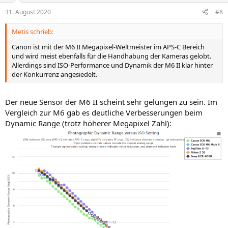
n
31. August 2020
#8
e
n
Metis schrieb:
:
Canon ist mit der M6 II Megapixel-Weltmeister im APS-C Bereich
und wird meist ebenfalls für die Handhabung der Kameras gelobt.
Allerdings sind ISO-Performance und Dynamik der M6 II klar hinter
der Konkurrenz angesiedelt.
Der neue Sensor der M6 II scheint sehr gelungen zu sein. Im
Vergleich zur M6 gab es deutliche Verbesserungen beim
Dynamic Range (trotz höherer Megapixel Zahl):