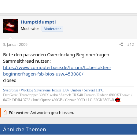
Humptidumpti
Moderator
Moderator
3. Januar 2009
#12
Bitte den passenden Overclocking Beginnerfragen
Sammelthread nutzen:
https://www.computerbase.de/forum/t...bertakten-
beginnerfragen-fsb-bios-usw.453080/
closed
Sysprofile
/
Worklog Silverstone Temjin TJ07 Umbau
/
Server/HTPC
Der Gerät: Threadripper 3960X wakü / Asrock TRX40 Creator / Radeon 6900XT wakü /
64Gb DDR4 3733 / Intel Optane 480GB / Corsair 900D / LG 32GK850F-B
Für weitere Antworten geschlossen.
Ähnliche Themen