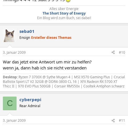
Alles über Energie
The Short Story of Energy
Ein Blog wird zum Buch, sei dabei!​
seba01
Ensign
Ersteller dieses Themas
3. Januar 2009
#10
War das jetzt eine Antwort um mir zu helfen?
wenn ja, dann hab ich sie nicht verstanden
Desktop:
Ryzen 7 3700X @ Sythe Mugen 4 | MSI X570 Gaming Plus | Crucial
Ballistix Sport LT V2 32GB @ DDR4-3800 CL 16 | XFX Radeon RX 5700 XT
Thicc II | 970 EVO Plus 500GB | Corsair RM550x | Cooltek Antiphon schwarz
cyberpepi
C
Rear Admiral
3. Januar 2009
#11