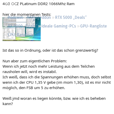
4GB OCZ PLatinum DDR2 1066Mhz Ram
Regeln
hier die momentanen Tests:
Podcast
RAMageddon
RTX 5000 „Deals“
RX 9000 „Deals“
Ideale Gaming-PCs
GPU-Rangliste
CPU-Rangliste
Ist das so in Ordnung, oder ist das schon grenzwertig?
Nun aber zum eigentlichen Problem:
Wenn ich jetzt noch mehr Leistung aus dem Teilchen
rausholen will, wird es instabil.
Ich weiß, dass ich die Spannungen erhöhen muss, doch selbst
wenn ich der CPU 1,35 V gebe (im mom 1,30), ist es mir nicht
möglich, den FSB um 5 zu erhöhen.
Weiß jmd woran es liegen könnte, bzw. wie ich es beheben
kann?