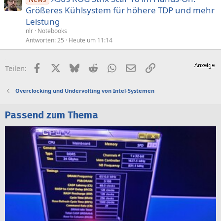
Größeres Kühlsystem für höhere TDP und mehr
Leistung
nlr
Notebooks
Antworten
25
Heute um 11:14
Facebook
X (Twitter)
Bluesky
Reddit
WhatsApp
E-Mail
Link
Teilen:
Overclocking und Undervolting von Intel-Systemen
Passend zum Thema