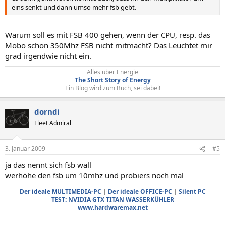
eins senkt und dann umso mehr fsb gebt.
Warum soll es mit FSB 400 gehen, wenn der CPU, resp. das
Mobo schon 350Mhz FSB nicht mitmacht? Das Leuchtet mir
grad irgendwie nicht ein.
Alles über Energie
The Short Story of Energy
Ein Blog wird zum Buch, sei dabei!​
dorndi
Fleet Admiral
3. Januar 2009
#5
ja das nennt sich fsb wall
werhöhe den fsb um 10mhz und probiers noch mal
Der ideale MULTIMEDIA-PC
|
Der ideale OFFICE-PC
|
Silent PC
TEST: NVIDIA GTX TITAN WASSERKÜHLER
www.hardwaremax.net