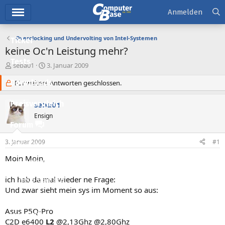
Hauptmenü
Anmelden
Overclocking und Undervolting von Intel-Systemen
Ticker
keine Oc'n Leistung mehr?
Tests
E
E
seba01
3. Januar 2009
r
r
Downloads
s
Für weitere Antworten geschlossen.
s
t
t
e
e
Preisvergleich
seba01
l
l
Ensign
l
l
Forum
e
t
r
a
3. Januar 2009
#1
Aktuelles
m
Moin Moin,
Empfohlene Inhalte
ich hab da mal wieder ne Frage:
Neue Beiträge
Und zwar sieht mein sys im Moment so aus:
Neueste Aktivitäten
Asus P5Q-Pro
Leserartikel
C2D e6400
L2
@2,13Ghz @2,80Ghz