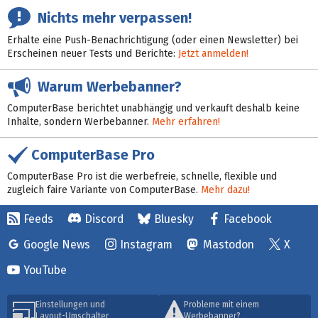
Nichts mehr verpassen!
Erhalte eine Push-Benachrichtigung (oder einen Newsletter) bei
Erscheinen neuer Tests und Berichte:
Jetzt anmelden!
Warum Werbebanner?
ComputerBase berichtet unabhängig und verkauft deshalb keine
Inhalte, sondern Werbebanner.
Mehr erfahren!
ComputerBase Pro
ComputerBase Pro ist die werbefreie, schnelle, flexible und
zugleich faire Variante von ComputerBase.
Mehr dazu!
Feeds
Discord
Bluesky
Facebook
Google News
Instagram
Mastodon
X
YouTube
Einstellungen und
Probleme mit einem
Layout-Umschalter
Werbebanner?