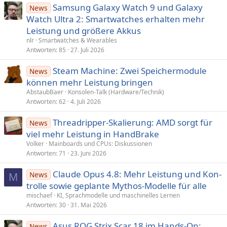
Samsung Galaxy Watch 9 und Galaxy
News
Watch Ultra 2: Smartwatches erhalten mehr
Leistung und größere Akkus
nlr
Smartwatches & Wearables
Antworten
85
27. Juli 2026
Steam Machine: Zwei Speichermodule
News
können mehr Leistung bringen
AbstaubBaer
Konsolen-Talk (Hardware/Technik)
Antworten
62
4. Juli 2026
Threadripper-Skalierung: AMD sorgt für
News
viel mehr Leistung in HandBrake
Volker
Mainboards und CPUs: Diskussionen
Antworten
71
23. Juni 2026
Claude Opus 4.8: Mehr Leistung und Kon­
News
M
trolle sowie geplante Mythos-Mo­delle für alle
mischaef
KI, Sprachmodelle und maschinelles Lernen
Antworten
30
31. Mai 2026
Asus ROG Strix Scar 18 im Hands-On:
News