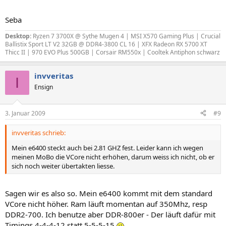
Seba
Desktop:
Ryzen 7 3700X @ Sythe Mugen 4 | MSI X570 Gaming Plus | Crucial
Ballistix Sport LT V2 32GB @ DDR4-3800 CL 16 | XFX Radeon RX 5700 XT
Thicc II | 970 EVO Plus 500GB | Corsair RM550x | Cooltek Antiphon schwarz
invveritas
I
Ensign
3. Januar 2009
#9
invveritas schrieb:
Mein e6400 steckt auch bei 2.81 GHZ fest. Leider kann ich wegen
meinen MoBo die VCore nicht erhöhen, darum weiss ich nicht, ob er
sich noch weiter übertakten liesse.
Sagen wir es also so. Mein e6400 kommt mit dem standard
VCore nicht höher. Ram läuft momentan auf 350Mhz, resp
DDR2-700. Ich benutze aber DDR-800er - Der läuft dafür mit
Timings 4-4-4-12 statt 5-5-5-15