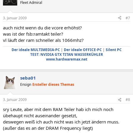
Fleet Admiral
3. Januar 2009
#7
auch nicht wenn du die vcore erhöhst?
was ist der fsb:ramtakt teiler?
vl läuft der ram schneller als 1066mhz?
Der ideale MULTIMEDIA-PC
|
Der ideale OFFICE-PC
|
Silent PC
TEST: NVIDIA GTX TITAN WASSERKÜHLER
www.hardwaremax.net
seba01
Ensign
Ersteller dieses Themas
3. Januar 2009
#8
sry Leute, aber mit dem RAM Teiler hab ich mich noch
übehaupt nicht auseinander gesetzt,
deswegen weiß ich auch nicht was ich jetzt ändern muss.
(außer das es an der DRAM Frequency liegt)