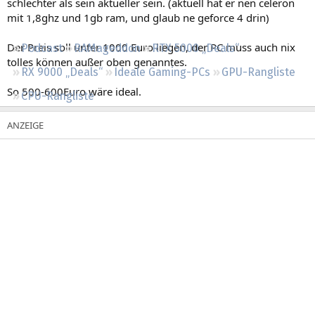
schlechter als sein aktueller sein. (aktuell hat er nen celeron
Regeln
mit 1,8ghz und 1gb ram, und glaub ne geforce 4 drin)
Der Preis soll unter 1000 Euro liegen, der PC muss auch nix
Podcast
RAMageddon
RTX 5000 „Deals“
tolles können außer oben genanntes.
RX 9000 „Deals“
Ideale Gaming-PCs
GPU-Rangliste
So 500-600Euro wäre ideal.
CPU-Rangliste