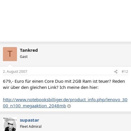
Tankred
T
Gast
2. August 2007
#12
679,- Euro für einen Core Duo mit 2GB Ram ist teuer? Reden
wir über den gleichen Link? Ich meine den hier:
http://www.notebooksbilliger.de/product_info.php/lenovo_30
00_n100_megaaktion_2048mb
supastar
Fleet Admiral