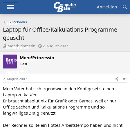
Hauptmenü
Anmelden
Notebooks
Ticker
Laptop für Office/Kalkulations Programme
Tests
geuscht
E
E
MondPrinzessin
2. August 2007
Downloads
r
r
s
s
MondPrinzessin
M
Preisvergleich
t
t
Gast
e
e
l
l
Forum
l
l
2. August 2007
#1
e
t
Aktuelles
r
a
Mein Vater hat sich irgendwie in den Kopf gesetzt einen
m
Empfohlene Inhalte
Laptop zu kaufen.
Er braucht absolut nix für Grafik oder Games, weil er nur
Neue Beiträge
Office Sachen und Kalkulations Programme und so
langweiliges Zeug benutzt.
Neueste Aktivitäten
Leserartikel
Der Rechner sollte ein flottes Arbeitstempo haben und nicht