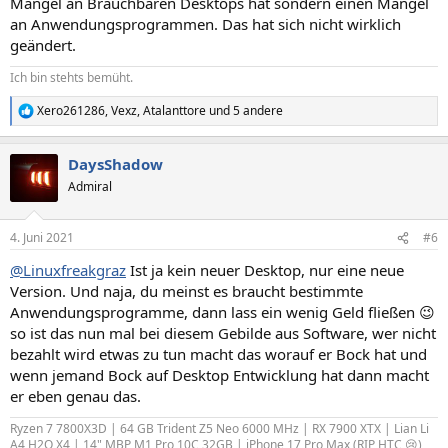
Mangel an Brauchbaren Desktops hat sondern einen Mangel
an Anwendungsprogrammen. Das hat sich nicht wirklich
geändert.
Ich bin stehts bemüht.
Xero261286
,
Vexz
,
Atalanttore
und 5 andere
R
e
a
DaysShadow
k
t
Admiral
i
o
n
4. Juni 2021
#6
e
n
@Linuxfreakgraz
Ist ja kein neuer Desktop, nur eine neue
:
Version. Und naja, du meinst es braucht bestimmte
Anwendungsprogramme, dann lass ein wenig Geld fließen 😉
so ist das nun mal bei diesem Gebilde aus Software, wer nicht
bezahlt wird etwas zu tun macht das worauf er Bock hat und
wenn jemand Bock auf Desktop Entwicklung hat dann macht
er eben genau das.
Ryzen 7 7800X3D | 64 GB Trident Z5 Neo 6000 MHz | RX 7900 XTX | Lian Li
A4 H2O X4 | 14" MBP M1 Pro 10C 32GB | iPhone 17 Pro Max (RIP HTC 😢)