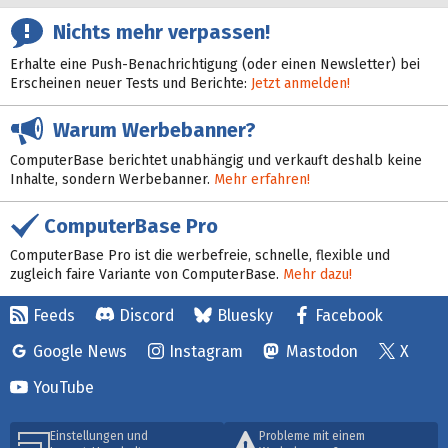
Nichts mehr verpassen!
Erhalte eine Push-Benachrichtigung (oder einen Newsletter) bei
Erscheinen neuer Tests und Berichte:
Jetzt anmelden!
Warum Werbebanner?
ComputerBase berichtet unabhängig und verkauft deshalb keine
Inhalte, sondern Werbebanner.
Mehr erfahren!
ComputerBase Pro
ComputerBase Pro ist die werbefreie, schnelle, flexible und
zugleich faire Variante von ComputerBase.
Mehr dazu!
Feeds
Discord
Bluesky
Facebook
Google News
Instagram
Mastodon
X
YouTube
Einstellungen und
Probleme mit einem