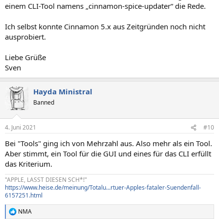
einem CLI-Tool namens „cinnamon-spice-updater“ die Rede.
Ich selbst konnte Cinnamon 5.x aus Zeitgründen noch nicht
ausprobiert.
Liebe Grüße
Sven
Hayda Ministral
Banned
4. Juni 2021
#10
Bei "Tools" ging ich von Mehrzahl aus. Also mehr als ein Tool.
Aber stimmt, ein Tool für die GUI und eines für das CLI erfüllt
das Kriterium.
"APPLE, LASST DIESEN SCH*!"
https://www.heise.de/meinung/Totalu...rtuer-Apples-fataler-Suendenfall-
6157251.html
NMA
R