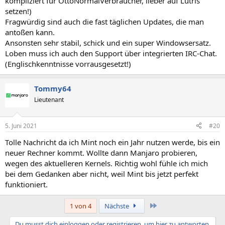
kompliziert für OttoNormalVerbraucher, lieber auf Lutris
setzen!)
Fragwürdig sind auch die fast täglichen Updates, die man
antoßen kann.
Ansonsten sehr stabil, schick und ein super Windowsersatz.
Loben muss ich auch den Support über integrierten IRC-Chat.
(Englischkenntnisse vorrausgesetzt!)
Tommy64
Lieutenant
5. Juni 2021
#20
Tolle Nachricht da ich Mint noch ein Jahr nutzen werde, bis ein
neuer Rechner kommt. Wollte dann Manjaro probieren,
wegen des aktuelleren Kernels. Richtig wohl fühle ich mich
bei dem Gedanken aber nicht, weil Mint bis jetzt perfekt
funktioniert.
Letzte
1 von 4
Nächste
Du musst dich einloggen oder registrieren, um hier zu antworten.