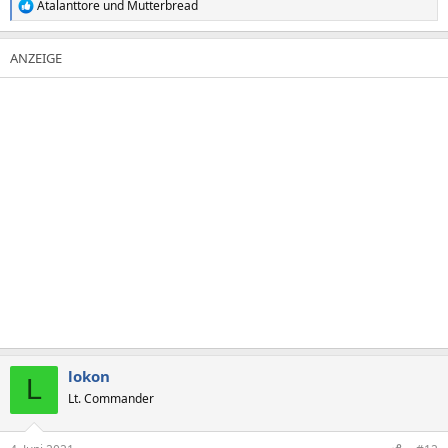
Atalanttore
und
Mutterbread
R
e
a
k
t
i
o
n
e
n
:
lokon
L
Lt. Commander