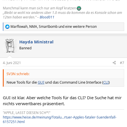
Manchmal kann man sich nur am Kopf kratzen
„Bleibt se wohl nix anderes über 1.0 muss da kommen da es Konsole schon am
12ten haben werden.“ –
Blood011
Marflowah
,
NMA
,
Smartbomb
und eine weitere Person
R
e
a
Hayda Ministral
k
t
Banned
i
o
n
4. Juni 2021
#7
e
n
SV3N schrieb:
:
Neue Tools für die
GUI
und das Command Line Interface (
CLI
)
GUI ist klar. Aber welche Tools für das CLI? Die Suche hat mir
nichts verwertbares präsentiert.
"APPLE, LASST DIESEN SCH*!"
https://www.heise.de/meinung/Totalu...rtuer-Apples-fataler-Suendenfall-
6157251.html