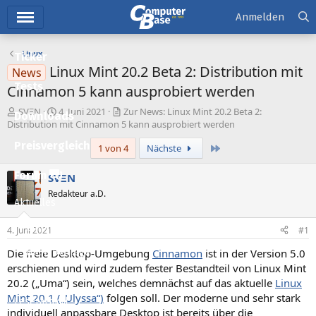
Hauptmenü
Anmelden
Linux
Ticker
Linux Mint 20.2 Beta 2: Distribution mit
News
Tests
Cinnamon 5 kann ausprobiert werden
E
E
SVΞN
4. Juni 2021
Zur News: Linux Mint 20.2 Beta 2:
Downloads
r
r
Distribution mit Cinnamon 5 kann ausprobiert werden
s
s
Preisvergleich
Letzte
1 von 4
Nächste
t
t
e
e
l
l
Forum
SVΞN
l
l
Redakteur a.D.
e
t
Aktuelles
r
a
m
Empfohlene Inhalte
4. Juni 2021
#1
Die freie Desktop-Umgebung
Cinnamon
ist in der Version 5.0
Neue Beiträge
erschienen und wird zudem fester Bestandteil von Linux Mint
Neueste Aktivitäten
20.2 („Uma“) sein, welches demnächst auf das aktuelle
Linux
Mint 20.1 („Ulyssa“)
folgen soll. Der moderne und sehr stark
Leserartikel
individuell anpassbare Desktop ist bereits über die