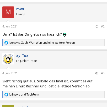
mwi
M
Ensign
4. Juni 2021
#2
Uma? Ist das Ding etwa so hässlich?
leonavis
,
Zach
,
Wun Wun
und eine weitere Person
R
e
a
xy_Tux
k
t
Lt. Junior Grade
i
o
n
4. Juni 2021
#3
e
n
Sieht richtig gut aus. Sobald das final ist, kommt es auf
:
meinen Linux Rechner und löst die jetzige Version ab.
fullnewb
und
TechFunk
R
e
a