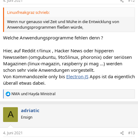
4. Juni 2021
#12
Linuxfreakgraz schrieb:
Wenn nur genauso viel Zeit und Mühe in die Entwicklung von
Anwendungsprogrammen fließen würde,
Welche Anwendungsprogramme fehlen denn ?
Hier, auf Reddit r/linux , Hacker News oder hipperen
Newsseiten (omgubuntu, 9to5linux, phoronix) oder seriösen
Magazinen (linux-magazin, raspberry pi mag ...) werden
schon sehr viele Anwendungen vorgestellt.
Von Kommandozeile only bis
Electron.JS
Apps ist da eigentlich
überall etwas dabei.
NMA
und
Hayda Ministral
R
e
a
adriatic
k
A
t
Ensign
i
o
n
4. Juni 2021
#13
e