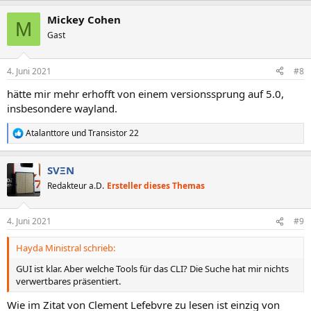
Mickey Cohen
M
Gast
4. Juni 2021
#8
hätte mir mehr erhofft von einem versionssprung auf 5.0,
insbesondere wayland.
Atalanttore
und
Transistor 22
R
e
a
SVΞN
k
t
Redakteur a.D.
Ersteller dieses Themas
i
o
n
4. Juni 2021
#9
e
n
Hayda Ministral schrieb:
:
GUI ist klar. Aber welche Tools für das CLI? Die Suche hat mir nichts
verwertbares präsentiert.
Wie im Zitat von Clement Lefebvre zu lesen ist einzig von