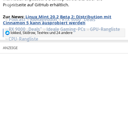
Projektseite auf GitHub erhältlich.
Regeln
Zur News:
Linux Mint 20.2 Beta 2: Distribution mit
Podcast
RAMageddon
RTX 5000 „Deals“
Cinnamon 5 kann ausprobiert werden
RX 9000 „Deals“
Ideale Gaming-PCs
GPU-Rangliste
lokked
,
Skidrow
,
TexHex
und 24 andere
R
CPU-Rangliste
e
a
k
t
i
o
n
e
n
: