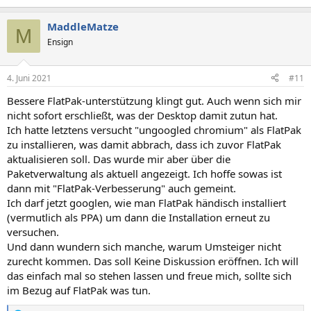
e
a
MaddleMatze
k
M
t
Ensign
i
o
n
4. Juni 2021
#11
e
n
Bessere FlatPak-unterstützung klingt gut. Auch wenn sich mir
:
nicht sofort erschließt, was der Desktop damit zutun hat.
Ich hatte letztens versucht "ungoogled chromium" als FlatPak
zu installieren, was damit abbrach, dass ich zuvor FlatPak
aktualisieren soll. Das wurde mir aber über die
Paketverwaltung als aktuell angezeigt. Ich hoffe sowas ist
dann mit "FlatPak-Verbesserung" auch gemeint.
Ich darf jetzt googlen, wie man FlatPak händisch installiert
(vermutlich als PPA) um dann die Installation erneut zu
versuchen.
Und dann wundern sich manche, warum Umsteiger nicht
zurecht kommen. Das soll Keine Diskussion eröffnen. Ich will
das einfach mal so stehen lassen und freue mich, sollte sich
im Bezug auf FlatPak was tun.