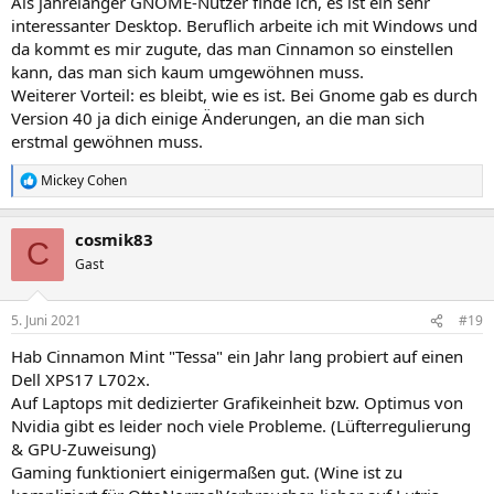
Als jahrelanger GNOME-Nutzer finde ich, es ist ein sehr
interessanter Desktop. Beruflich arbeite ich mit Windows und
da kommt es mir zugute, das man Cinnamon so einstellen
kann, das man sich kaum umgewöhnen muss.
Weiterer Vorteil: es bleibt, wie es ist. Bei Gnome gab es durch
Version 40 ja dich einige Änderungen, an die man sich
erstmal gewöhnen muss.
Mickey Cohen
R
e
a
cosmik83
k
C
t
Gast
i
o
n
5. Juni 2021
#19
e
n
Hab Cinnamon Mint "Tessa" ein Jahr lang probiert auf einen
:
Dell XPS17 L702x.
Auf Laptops mit dedizierter Grafikeinheit bzw. Optimus von
Nvidia gibt es leider noch viele Probleme. (Lüfterregulierung
& GPU-Zuweisung)
Gaming funktioniert einigermaßen gut. (Wine ist zu