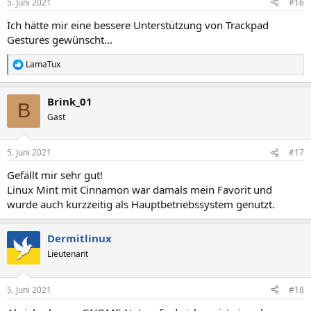
5. Juni 2021
#16
Ich hätte mir eine bessere Unterstützung von Trackpad
Gestures gewünscht...
LamaTux
R
e
a
Brink_01
k
B
t
Gast
i
o
n
5. Juni 2021
#17
e
n
Gefällt mir sehr gut!
:
Linux Mint mit Cinnamon war damals mein Favorit und
wurde auch kurzzeitig als Hauptbetriebssystem genutzt.
Dermitlinux
Lieutenant
5. Juni 2021
#18