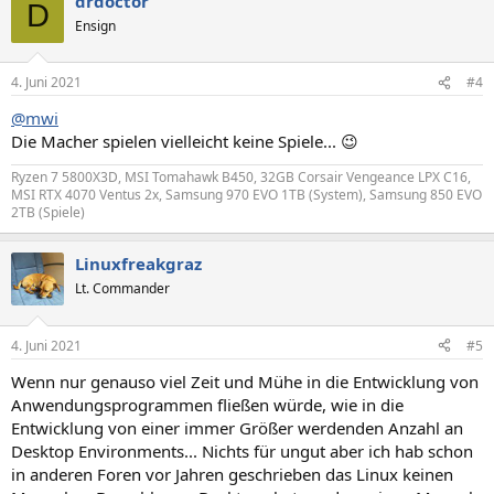
drdoctor
k
D
t
Ensign
i
o
n
4. Juni 2021
#4
e
n
@mwi
:
Die Macher spielen vielleicht keine Spiele... 😉
Ryzen 7 5800X3D, MSI Tomahawk B450, 32GB Corsair Vengeance LPX C16,
MSI RTX 4070 Ventus 2x, Samsung 970 EVO 1TB (System), Samsung 850 EVO
2TB (Spiele)
Linuxfreakgraz
Lt. Commander
4. Juni 2021
#5
Wenn nur genauso viel Zeit und Mühe in die Entwicklung von
Anwendungsprogrammen fließen würde, wie in die
Entwicklung von einer immer Größer werdenden Anzahl an
Desktop Environments... Nichts für ungut aber ich hab schon
in anderen Foren vor Jahren geschrieben das Linux keinen