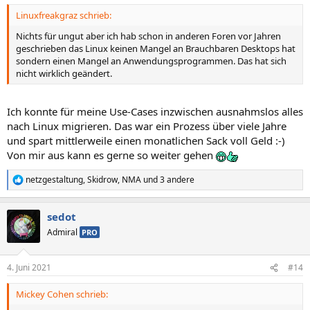
n
Linuxfreakgraz schrieb:
:
Nichts für ungut aber ich hab schon in anderen Foren vor Jahren
geschrieben das Linux keinen Mangel an Brauchbaren Desktops hat
sondern einen Mangel an Anwendungsprogrammen. Das hat sich
nicht wirklich geändert.
Ich konnte für meine Use-Cases inzwischen ausnahmslos alles
nach Linux migrieren. Das war ein Prozess über viele Jahre
und spart mittlerweile einen monatlichen Sack voll Geld :-)
Von mir aus kann es gerne so weiter gehen
netzgestaltung
,
Skidrow
,
NMA
und 3 andere
R
e
a
sedot
k
t
Admiral
PRO
i
o
n
4. Juni 2021
#14
e
n
Mickey Cohen schrieb:
: