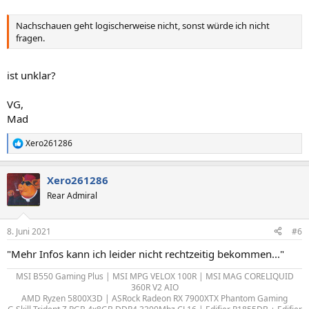
Nachschauen geht logischerweise nicht, sonst würde ich nicht
fragen.
ist unklar?
VG,
Mad
Xero261286
R
e
a
Xero261286
k
t
Rear Admiral
i
o
n
8. Juni 2021
#6
e
n
"Mehr Infos kann ich leider nicht rechtzeitig bekommen..."
:
MSI B550 Gaming Plus | MSI MPG VELOX 100R | MSI MAG CORELIQUID
360R V2 AIO
AMD Ryzen 5800X3D | ASRock Radeon RX 7900XTX Phantom Gaming