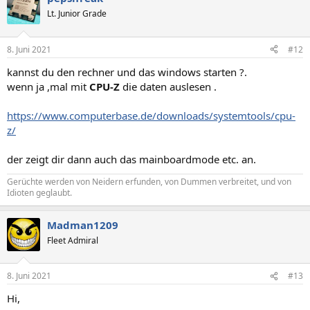
Lt. Junior Grade
8. Juni 2021
#12
kannst du den rechner und das windows starten ?.
wenn ja ,mal mit
CPU-Z
die daten auslesen .
https://www.computerbase.de/downloads/systemtools/cpu-
z/
der zeigt dir dann auch das mainboardmode etc. an.
Gerüchte werden von Neidern erfunden, von Dummen verbreitet, und von
Idioten geglaubt.
Madman1209
Fleet Admiral
8. Juni 2021
#13
Hi,