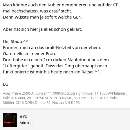
n
Man könnte auch den Kühler demontieren und auf der CPU
:
mal nachschauen, was drauf steht.
Dann wüsste man ja sofort welche GEN.
Aber hat sich hier ja alles schon geklärt.
Uii, Staub ^^
Erinnert mich an das uralt-Netzteil von der ehem.
Gammelkiste meiner Frau.
Dort habe ich einen 2cm dicken Staubdonut aus dem
"Lüftergitter" geholt. Dass das Ding überhaupt noch
funktionierte ist mir bis heute noch ein Rätsel ^^.
LG
Asus Prime Z590-A, Core i7 11700K-Stock,StraightPower 11 1000W-Platinum,
Palit RTX3080, WD SN750 SE 512GB-NVME, 860 Pro 1TB,32GB Ballistix-
3600er-CL16 DDR4,Define R5, Noctua NH-D15S
eYc
Admiral