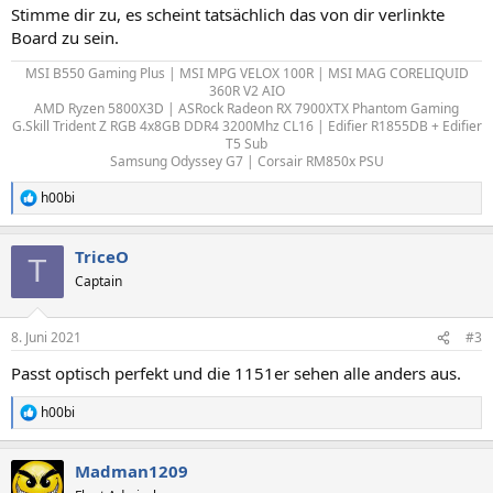
Stimme dir zu, es scheint tatsächlich das von dir verlinkte
Board zu sein.
MSI B550 Gaming Plus | MSI MPG VELOX 100R | MSI MAG CORELIQUID
360R V2 AIO
AMD Ryzen 5800X3D | ASRock Radeon RX 7900XTX Phantom Gaming
G.Skill Trident Z RGB 4x8GB DDR4 3200Mhz CL16 | Edifier R1855DB + Edifier
T5 Sub
Samsung Odyssey G7 | Corsair RM850x PSU​
h00bi
R
e
a
TriceO
k
T
t
Captain
i
o
n
8. Juni 2021
#3
e
n
Passt optisch perfekt und die 1151er sehen alle anders aus.
:
h00bi
R
e
a
Madman1209
k
t