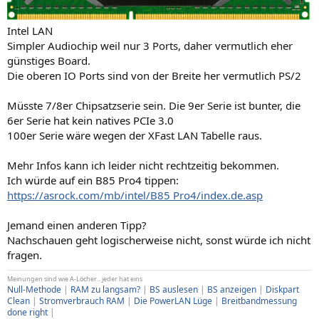
Intel LAN
Simpler Audiochip weil nur 3 Ports, daher vermutlich eher
günstiges Board.
Die oberen IO Ports sind von der Breite her vermutlich PS/2
Müsste 7/8er Chipsatzserie sein. Die 9er Serie ist bunter, die
6er Serie hat kein natives PCIe 3.0
100er Serie wäre wegen der XFast LAN Tabelle raus.
Mehr Infos kann ich leider nicht rechtzeitig bekommen.
Ich würde auf ein B85 Pro4 tippen:
https://asrock.com/mb/intel/B85 Pro4/index.de.asp
Jemand einen anderen Tipp?
Nachschauen geht logischerweise nicht, sonst würde ich nicht
fragen.
Meinungen sind wie A-Löcher... jeder hat eins
Null-Methode
|
RAM zu langsam?
|
BS auslesen
|
BS anzeigen
|
Diskpart
Clean
|
Stromverbrauch RAM
|
Die PowerLAN Lüge
|
Breitbandmessung
done right
|