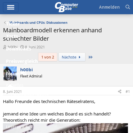
Hauptmenü
Anmelden
Mainboards und CPUs: Diskussionen
Ticker
Mainboardmodell erkennen anhand
Tests
schlechter Bilder
E
E
h00bi
8. Juni 2021
Downloads
r
r
Letzte
1 von 2
Nächste
s
s
Preisvergleich
t
t
e
e
h00bi
l
l
Forum
Fleet Admiral
l
l
e
t
Aktuelles
r
a
8. Juni 2021
#1
m
Empfohlene Inhalte
Hallo Freunde des technischen Räteselratens,
Neue Beiträge
jemand eine Idee um welches Board es sich handelt?
Neueste Aktivitäten
Theoretisch reicht mir die Generation:
Leserartikel