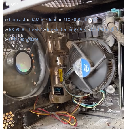
Regeln
Podcast
RAMageddon
RTX 5000 „Deals“
RX 9000 „Deals“
Ideale Gaming-PCs
GPU-Rangliste
CPU-Rangliste