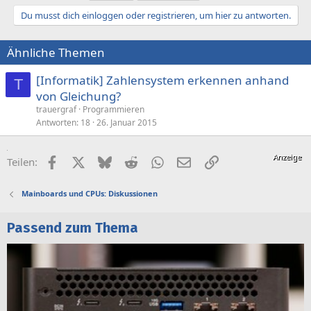
Du musst dich einloggen oder registrieren, um hier zu antworten.
Ähnliche Themen
[Informatik] Zahlensystem erkennen anhand
T
von Gleichung?
trauergraf
Programmieren
Antworten
18
26. Januar 2015
Facebook
X (Twitter)
Bluesky
Reddit
WhatsApp
E-Mail
Link
Teilen:
Mainboards und CPUs: Diskussionen
Passend zum Thema