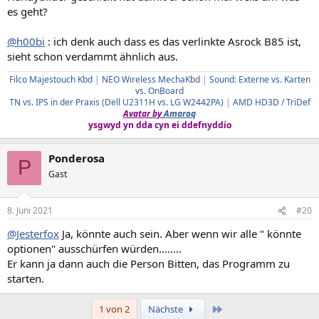
es geht?
@h00bi
: ich denk auch dass es das verlinkte Asrock B85 ist,
sieht schon verdammt ähnlich aus.
Filco Majestouch Kbd
|
NEO Wireless MechaKbd
|
Sound: Externe vs. Karten
vs. OnBoard
TN vs. IPS in der Praxis (Dell U2311H vs. LG W2442PA)
|
AMD HD3D / TriDef
Avatar by
Amaroq
ysgwyd yn dda cyn ei ddefnyddio
Ponderosa
P
Gast
8. Juni 2021
#20
@Jesterfox
Ja, könnte auch sein. Aber wenn wir alle " könnte
optionen" ausschürfen würden........
Er kann ja dann auch die Person Bitten, das Programm zu
starten.
Letzte
1 von 2
Nächste