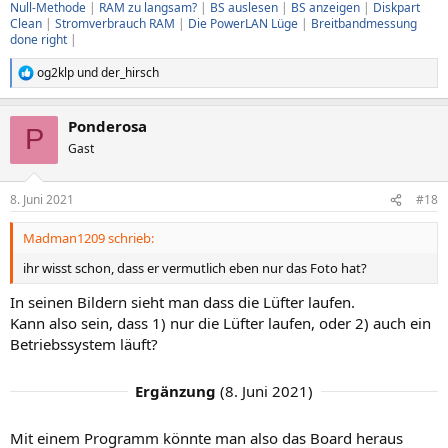
Null-Methode
|
RAM zu langsam?
|
BS auslesen
|
BS anzeigen
|
Diskpart
Clean
|
Stromverbrauch RAM
|
Die PowerLAN Lüge
|
Breitbandmessung
done right
|
og2klp
und
der_hirsch
R
e
a
Ponderosa
k
P
t
Gast
i
o
n
8. Juni 2021
#18
e
n
Madman1209 schrieb:
:
ihr wisst schon, dass er vermutlich eben nur das Foto hat?
In seinen Bildern sieht man dass die Lüfter laufen.
Kann also sein, dass 1) nur die Lüfter laufen, oder 2) auch ein
Betriebssystem läuft?
Ergänzung
(
8. Juni 2021
)
Mit einem Programm könnte man also das Board heraus