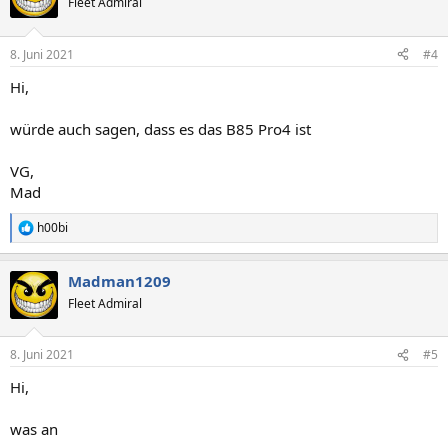
Fleet Admiral
i
o
n
8. Juni 2021
#4
e
n
Hi,
:
würde auch sagen, dass es das B85 Pro4 ist
VG,
Mad
h00bi
R
e
a
Madman1209
k
t
Fleet Admiral
i
o
n
8. Juni 2021
#5
e
n
Hi,
:
was an