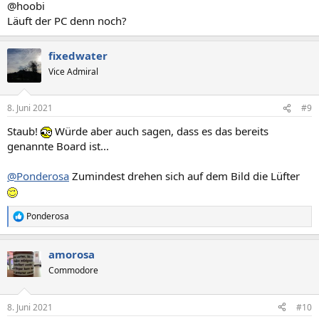
@hoobi
Läuft der PC denn noch?
fixedwater
Vice Admiral
8. Juni 2021
#9
Staub!
Würde aber auch sagen, dass es das bereits
genannte Board ist...
@Ponderosa
Zumindest drehen sich auf dem Bild die Lüfter
Ponderosa
R
e
a
amorosa
k
t
Commodore
i
o
n
8. Juni 2021
#10
e