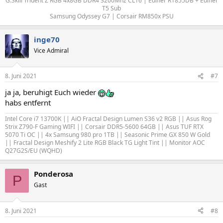
G.Skill Trident Z RGB 4x8GB DDR4 3200Mhz CL16 | Edifier R1855DB + Edifier
T5 Sub
Samsung Odyssey G7 | Corsair RM850x PSU​
inge70
Vice Admiral
8. Juni 2021
#7
ja ja, beruhigt Euch wieder
habs entfernt
Intel Core i7 13700K || AiO Fractal Design Lumen S36 v2 RGB || Asus Rog
Strix Z790-F Gaming WIFI || Corsair DDR5-5600 64GB || Asus TUF RTX
5070 Ti OC || 4x Samsung 980 pro 1TB
||
Seasonic Prime GX 850 W Gold
|| Fractal Design Meshify 2 Lite RGB Black TG Light Tint || Monitor AOC
Q27G2S/EU (WQHD)
Ponderosa
P
Gast
8. Juni 2021
#8