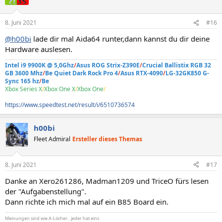
8. Juni 2021
#16
@h00bi
lade dir mal Aida64 runter,dann kannst du dir deine
Hardware auslesen.
Intel i9 9900K @ 5,0Ghz
/
Asus ROG Strix-Z390E
/
Crucial Ballistix RGB 32
GB 3600 Mhz
/
Be Quiet Dark Rock Pro 4
/
Asus RTX-4090
/
LG-32GK850 G-
Sync 165 hz
/
Be
Xbox Series X
/
Xbox One X
/
Xbox One
/
https://www.speedtest.net/result/i/6510736574
h00bi
Fleet Admiral
Ersteller dieses Themas
8. Juni 2021
#17
Danke an Xero261286, Madman1209 und TriceO fürs lesen
der "Aufgabenstellung".
Dann richte ich mich mal auf ein B85 Board ein.
Meinungen sind wie A-Löcher... jeder hat eins