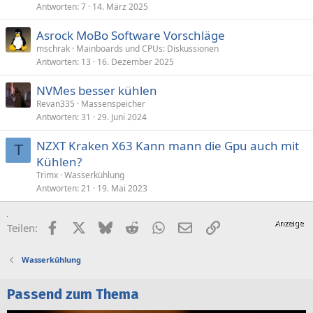
Antworten
7
14. März 2025
Asrock MoBo Software Vorschläge
mschrak
Mainboards und CPUs: Diskussionen
Antworten
13
16. Dezember 2025
NVMes besser kühlen
Revan335
Massenspeicher
Antworten
31
29. Juni 2024
NZXT Kraken X63 Kann mann die Gpu auch mit
T
Kühlen?
Trimx
Wasserkühlung
Antworten
21
19. Mai 2023
Facebook
X (Twitter)
Bluesky
Reddit
WhatsApp
E-Mail
Link
Teilen:
Wasserkühlung
Passend zum Thema