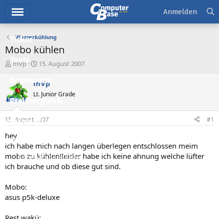
Hauptmenü
Anmelden
Wasserkühlung
Ticker
Mobo kühlen
Tests
E
E
mVp
15. August 2007
r
r
Downloads
s
s
mVp
t
t
Lt. Junior Grade
e
e
Preisvergleich
l
l
l
l
15. August 2007
#1
Forum
e
t
r
a
hey
Aktuelles
m
ich habe mich nach langen überlegen entschlossen meim
mobo zu kühlen!leider habe ich keine ahnung welche lüfter
Empfohlene Inhalte
ich brauche und ob diese gut sind.
Neue Beiträge
Mobo:
Neueste Aktivitäten
asus p5k-deluxe
Leserartikel
Rest wakü: