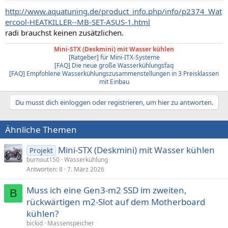
http://www.aquatuning.de/product_info.php/info/p2374_Wat
ercool-HEATKILLER--MB-SET-ASUS-1.html
radi brauchst keinen zusätzlichen.
Mini-STX (Deskmini) mit Wasser kühlen
[Ratgeber] für Mini-ITX-Systeme
[FAQ] Die neue große Wasserkühlungsfaq
[FAQ] Empfohlene Wasserkühlungszusammenstellungen in 3 Preisklassen
mit Einbau
Du musst dich einloggen oder registrieren, um hier zu antworten.
Ähnliche Themen
Mini-STX (Deskmini) mit Wasser kühlen
Projekt
burnout150
Wasserkühlung
Antworten
8
7. März 2026
Muss ich eine Gen3-m2 SSD im zweiten,
B
rückwärtigen m2-Slot auf dem Motherboard
kühlen?
bickid
Massenspeicher