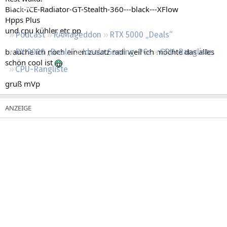
Regeln
Black-ICE-Radiator-GT-Stealth-360---black---XFlow
Hpps Plus
und cpu kühler etc pp
Podcast
RAMageddon
RTX 5000 „Deals“
brauche ich noch einen zusatz radi weil ich möchte das alles
RX 9000 „Deals“
Ideale Gaming-PCs
GPU-Rangliste
schön cool ist
CPU-Rangliste
gruß mVp