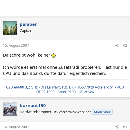
palaber
Captain
15. August 2007
#2
Da schreibt wohl keiner
Ich würde es erst mal ohne Zusatzradi probieren. Hast nur die
CPU und das Board, dürfte dafür eigentlich reichen.
C2D e6600 3,2 GHz - DFI LanParty P35 DK - HD5770 @ Accelero S1 - 4GB
DDR2 1000 - Antec P190 - HP zr24w
burnout150
Hardwareklempner
✍️Leserartikel-Schreiber
Moderator
16. August 2007
#3