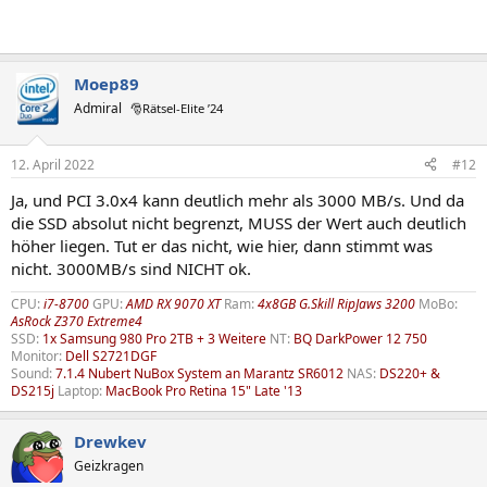
Moep89
Admiral
🎅Rätsel-Elite ’24
12. April 2022
#12
Ja, und PCI 3.0x4 kann deutlich mehr als 3000 MB/s. Und da
die SSD absolut nicht begrenzt, MUSS der Wert auch deutlich
höher liegen. Tut er das nicht, wie hier, dann stimmt was
nicht. 3000MB/s sind NICHT ok.
CPU:
i7-8700
GPU:
AMD RX 9070 XT
Ram:
4x8GB G.Skill RipJaws 3200
MoBo:
AsRock Z370 Extreme4
SSD:
1x Samsung 980 Pro 2TB + 3 Weitere
NT:
BQ DarkPower 12 750
Monitor:
Dell S2721DGF
Sound:
7.1.4 Nubert NuBox System an Marantz SR6012
NAS:
DS220+ &
DS215j
Laptop:
MacBook Pro Retina 15" Late '13
Drewkev
Geizkragen