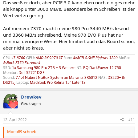
Das weiß er doch, aber PCIE 3.0 kann eben noch einiges mehr
als knapp unter 3000 MB/s. Besonders beim Schreiben ist der
Wert viel zu gering.
Auf meinem Z370 macht meine 980 Pro 3440 MB/s lesend
und 3360 MB/s schreibend. Meine 970 EVO Plus hat nur
minimal geringere Werte. Hier limitiert auch das Board schon,
aber nicht so krass.
CPU:
i7-8700
GPU:
AMD RX 9070 XT
Ram:
4x8GB G.Skill RipJaws 3200
MoBo:
AsRock Z370 Extreme4
SSD:
1x Samsung 980 Pro 2TB + 3 Weitere
NT:
BQ DarkPower 12 750
Monitor:
Dell S2721DGF
Sound:
7.1.4 Nubert NuBox System an Marantz SR6012
NAS:
DS220+ &
DS215j
Laptop:
MacBook Pro Retina 15" Late '13
Drewkev
Geizkragen
12. April 2022
#11
Moep89 schrieb: