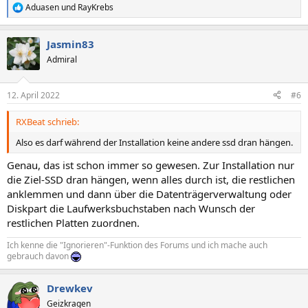
Aduasen
und
RayKrebs
R
e
a
Jasmin83
k
t
Admiral
i
o
n
12. April 2022
#6
e
n
RXBeat schrieb:
:
Also es darf während der Installation keine andere ssd dran hängen.
Genau, das ist schon immer so gewesen. Zur Installation nur
die Ziel-SSD dran hängen, wenn alles durch ist, die restlichen
anklemmen und dann über die Datenträgerverwaltung oder
Diskpart die Laufwerksbuchstaben nach Wunsch der
restlichen Platten zuordnen.
Ich kenne die "Ignorieren"-Funktion des Forums und ich mache auch
gebrauch davon
Drewkev
Geizkragen