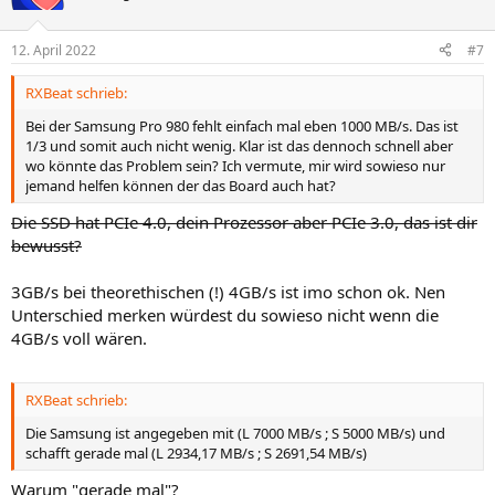
12. April 2022
#7
RXBeat schrieb:
Bei der Samsung Pro 980 fehlt einfach mal eben 1000 MB/s. Das ist
1/3 und somit auch nicht wenig. Klar ist das dennoch schnell aber
wo könnte das Problem sein? Ich vermute, mir wird sowieso nur
jemand helfen können der das Board auch hat?
Die SSD hat PCIe 4.0, dein Prozessor aber PCIe 3.0, das ist dir
bewusst?
3GB/s bei theorethischen (!) 4GB/s ist imo schon ok. Nen
Unterschied merken würdest du sowieso nicht wenn die
4GB/s voll wären.
RXBeat schrieb:
Die Samsung ist angegeben mit (L 7000 MB/s ; S 5000 MB/s) und
schafft gerade mal (L 2934,17 MB/s ; S 2691,54 MB/s)
Warum "gerade mal"?