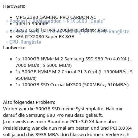
Regeln
Hardware:
MPG Z390 GAMING PRO CARBON AC
Podcast
RAMageddon
RTX 5000 „Deals“
Intel i9-9900KF
32GB G.Skill DDR4 3200MHz TridentZ RGB
RX 9000 „Deals“
Ideale Gaming-PCs
GPU-Rangliste
KFA RTX2080 Super EX 8GB
CPU-Rangliste
Laufwerke:
1x 1000GB NVMe M.2 Samsung SSD 980 Pro 4.0 X4 (L
7000 MB/s ; S 5000 MB/s)
1x 500GB NVME M.2 Crucial P1 3.0 x4 (L 1900MB/s ; S
950MB/s)
1x 1000GB SSD Crucial MX500 (500MB/s ; 510MB/s)
Also folgendes Problem:
Vorher war die 500GB SSD meine Systemplatte. Hab mir
darauf die Samsung 980 Pro neu dazu gekauft.
Ja ich weiß das mein Board nur PCIe 3.0 X4 kann aber
Preisleistung war die nun mal am besten und und PCI 3.0 X4
soll ja auch bis 3938 MB/s durchlassen können. Verliere ich