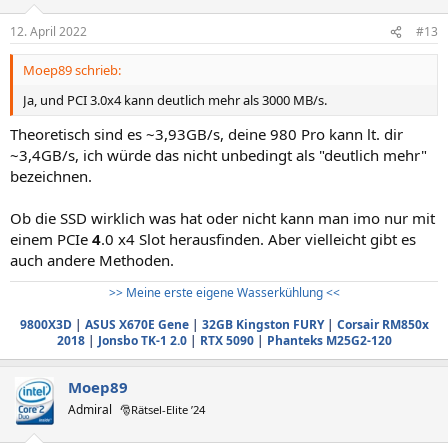
12. April 2022
#13
Moep89 schrieb:
Ja, und PCI 3.0x4 kann deutlich mehr als 3000 MB/s.
Theoretisch sind es ~3,93GB/s, deine 980 Pro kann lt. dir
~3,4GB/s, ich würde das nicht unbedingt als "deutlich mehr"
bezeichnen.
Ob die SSD wirklich was hat oder nicht kann man imo nur mit
einem PCIe
4
.0 x4 Slot herausfinden. Aber vielleicht gibt es
auch andere Methoden.
>> Meine erste eigene Wasserkühlung <<
9800X3D
|
ASUS X670E Gene
|
32GB Kingston FURY
|
Corsair RM850x
2018
|
Jonsbo TK-1 2.0
|
RTX 5090
|
Phanteks M25G2-120
Moep89
Admiral
🎅Rätsel-Elite ’24