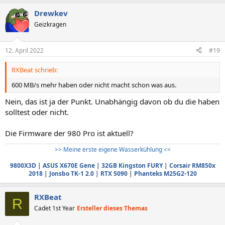
Drewkev
Geizkragen
12. April 2022
#19
RXBeat schrieb:
600 MB/s mehr haben oder nicht macht schon was aus.
Nein, das ist ja der Punkt. Unabhängig davon ob du die haben
solltest oder nicht.
Die Firmware der 980 Pro ist aktuell?
>> Meine erste eigene Wasserkühlung <<
9800X3D
|
ASUS X670E Gene
|
32GB Kingston FURY
|
Corsair RM850x
2018
|
Jonsbo TK-1 2.0
|
RTX 5090
|
Phanteks M25G2-120
RXBeat
R
Cadet 1st Year
Ersteller dieses Themas