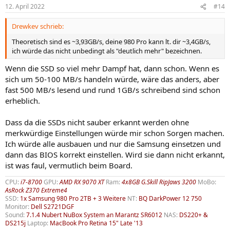
12. April 2022
#14
Drewkev schrieb:
Theoretisch sind es ~3,93GB/s, deine 980 Pro kann lt. dir ~3,4GB/s,
ich würde das nicht unbedingt als "deutlich mehr" bezeichnen.
Wenn die SSD so viel mehr Dampf hat, dann schon. Wenn es
sich um 50-100 MB/s handeln würde, wäre das anders, aber
fast 500 MB/s lesend und rund 1GB/s schreibend sind schon
erheblich.
Dass da die SSDs nicht sauber erkannt werden ohne
merkwürdige Einstellungen würde mir schon Sorgen machen.
Ich würde alle ausbauen und nur die Samsung einsetzen und
dann das BIOS korrekt einstellen. Wird sie dann nicht erkannt,
ist was faul, vermutlich beim Board.
CPU:
i7-8700
GPU:
AMD RX 9070 XT
Ram:
4x8GB G.Skill RipJaws 3200
MoBo:
AsRock Z370 Extreme4
SSD:
1x Samsung 980 Pro 2TB + 3 Weitere
NT:
BQ DarkPower 12 750
Monitor:
Dell S2721DGF
Sound:
7.1.4 Nubert NuBox System an Marantz SR6012
NAS:
DS220+ &
DS215j
Laptop:
MacBook Pro Retina 15" Late '13