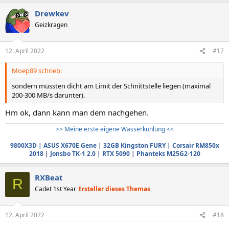
Drewkev
Geizkragen
12. April 2022
#17
Moep89 schrieb:
sondern müssten dicht am Limit der Schnittstelle liegen (maximal
200-300 MB/s darunter).
Hm ok, dann kann man dem nachgehen.
>> Meine erste eigene Wasserkühlung <<
9800X3D
|
ASUS X670E Gene
|
32GB Kingston FURY
|
Corsair RM850x
2018
|
Jonsbo TK-1 2.0
|
RTX 5090
|
Phanteks M25G2-120
RXBeat
R
Cadet 1st Year
Ersteller dieses Themas
12. April 2022
#18