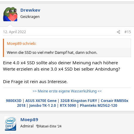
Drewkev
Geizkragen
12. April 2022
#15
Moep89 schrieb:
Wenn die SSD so viel mehr Dampf hat, dann schon.
Eine 4.0 x4 SSD sollte also deiner Meinung nach höhere
Werte erzielen als eine 3.0 x4 SSD bei selber Anbindung?
Die Frage ist rein aus Interesse.
>> Meine erste eigene Wasserkühlung <<
9800X3D
|
ASUS X670E Gene
|
32GB Kingston FURY
|
Corsair RM850x
2018
|
Jonsbo TK-1 2.0
|
RTX 5090
|
Phanteks M25G2-120
Moep89
Admiral
🎅Rätsel-Elite ’24