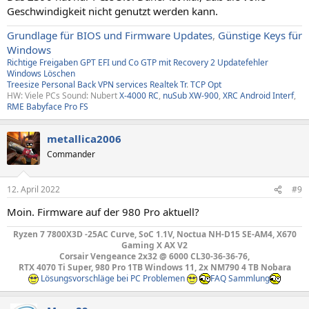
Geschwindigkeit nicht genutzt werden kann.
Grundlage für BIOS und Firmware Updates
,
Günstige Keys für
Windows
Richtige Freigaben
GPT EFI und Co
GTP mit Recovery
2
Updatefehler
Windows
Löschen
Treesize
Personal Back
VPN services
Realtek Tr
.
TCP Opt
HW: Viele PCs Sound: Nubert
X-4000 RC
,
nuSub XW-900
,
XRC Android Interf
,
RME Babyface Pro FS
metallica2006
Commander
12. April 2022
#9
Moin. Firmware auf der 980 Pro aktuell?
Ryzen 7 7800X3D -25AC Curve, SoC 1.1V, Noctua NH-D15 SE-AM4, X670
Gaming X AX V2
Corsair Vengeance 2x32 @ 6000 CL30-36-36-76,
RTX 4070 Ti Super, 980 Pro 1TB Windows 11, 2x NM790 4 TB Nobara
Lösungsvorschläge bei PC Problemen
FAQ Sammlung