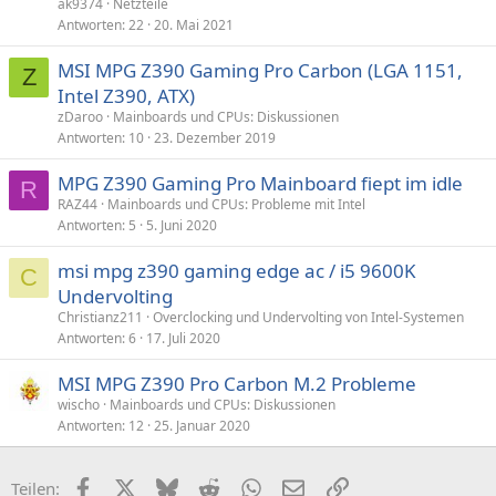
ak9374
Netzteile
Antworten
22
20. Mai 2021
MSI MPG Z390 Gaming Pro Carbon (LGA 1151,
Z
Intel Z390, ATX)
zDaroo
Mainboards und CPUs: Diskussionen
Antworten
10
23. Dezember 2019
MPG Z390 Gaming Pro Mainboard fiept im idle
R
RAZ44
Mainboards und CPUs: Probleme mit Intel
Antworten
5
5. Juni 2020
msi mpg z390 gaming edge ac / i5 9600K
C
Undervolting
Christianz211
Overclocking und Undervolting von Intel-Systemen
Antworten
6
17. Juli 2020
MSI MPG Z390 Pro Carbon M.2 Probleme
wischo
Mainboards und CPUs: Diskussionen
Antworten
12
25. Januar 2020
Facebook
X (Twitter)
Bluesky
Reddit
WhatsApp
E-Mail
Link
Teilen: