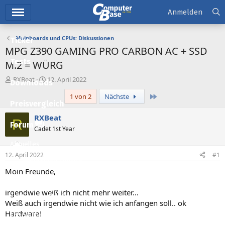
Hauptmenü
Anmelden
Mainboards und CPUs: Diskussionen
Ticker
MPG Z390 GAMING PRO CARBON AC + SSD
Tests
M.2 = WÜRG
E
E
RXBeat
12. April 2022
Downloads
r
r
Letzte
1 von 2
Nächste
s
s
Preisvergleich
t
t
e
e
RXBeat
R
l
l
Forum
Cadet 1st Year
l
l
e
t
Aktuelles
r
a
12. April 2022
#1
m
Empfohlene Inhalte
Moin Freunde,
Neue Beiträge
irgendwie weiß ich nicht mehr weiter...
Neueste Aktivitäten
Weiß auch irgendwie nicht wie ich anfangen soll.. ok
Hardware!
Leserartikel