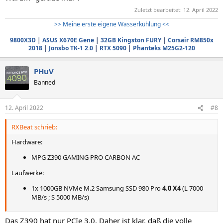
Zuletzt bearbeitet:
12. April 2022
>> Meine erste eigene Wasserkühlung <<
9800X3D
|
ASUS X670E Gene
|
32GB Kingston FURY
|
Corsair RM850x
2018
|
Jonsbo TK-1 2.0
|
RTX 5090
|
Phanteks M25G2-120
PHuV
Banned
12. April 2022
#8
RXBeat schrieb:
Hardware:
MPG Z390 GAMING PRO CARBON AC
Laufwerke:
1x 1000GB NVMe M.2 Samsung SSD 980 Pro
4.0 X4
(L 7000
MB/s ; S 5000 MB/s)
Das Z390 hat nur PCIe 3.0. Daher ist klar, daß die volle