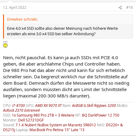
12. April 2022
#16
Drewkev schrieb:
Eine 4.0 x4 SSD sollte also deiner Meinung nach höhere Werte
erzielen als eine 3.0 x4 SSD bei selber Anbindung?
Nein, nicht pauschal. Es kann ja auch SSDs mit PCIE 4.0
geben, die aber arschlahme Chips und Controller haben.
Die 980 Pro hat das aber nicht und kann für sich erheblich
schneller sein. Da begrenzt wirklich nur die Schnittstelle auf
dem Board. Demnach dürfen die Messwerte nicht so niedrig
ausfallen, sondern müssten dicht am Limit der Schnittstelle
liegen (maximal 200-300 MB/s darunter).
CPU:
i7-8700
GPU:
AMD RX 9070 XT
Ram:
4x8GB G.Skill RipJaws 3200
MoBo:
AsRock Z370 Extreme4
SSD:
1x Samsung 980 Pro 2TB + 3 Weitere
NT:
BQ DarkPower 12 750
Monitor:
Dell S2721DGF
Sound:
7.1.4 Nubert NuBox System an Marantz SR6012
NAS:
DS220+ &
DS215j
Laptop:
MacBook Pro Retina 15" Late '13