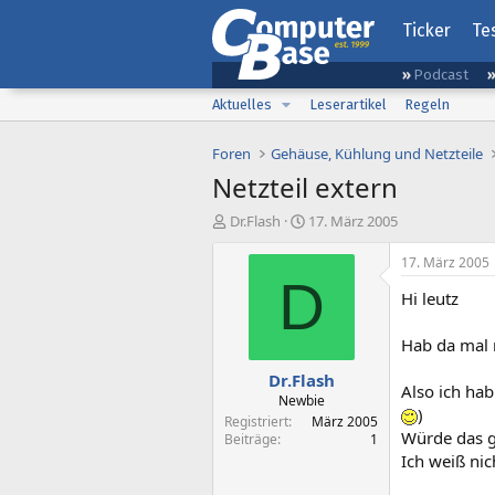
Ticker
Te
Podcast
Aktuelles
Leserartikel
Regeln
Foren
Gehäuse, Kühlung und Netzteile
Netzteil extern
E
E
Dr.Flash
17. März 2005
r
r
s
s
17. März 2005
t
t
D
Hi leutz
e
e
l
l
l
l
Hab da mal 
e
t
Dr.Flash
r
a
Also ich ha
m
Newbie
)
Registriert
März 2005
Würde das g
Beiträge
1
Ich weiß nic