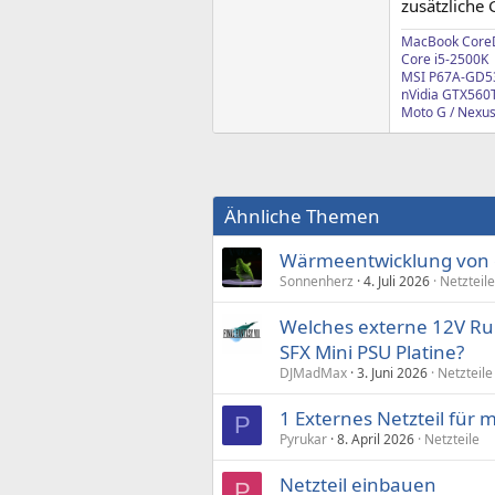
zusätzliche
MacBook Core
Core i5-2500K
MSI P67A-GD5
nVidia GTX560T
Moto G / Nexus
Ähnliche Themen
Wärmeentwicklung von e
Sonnenherz
4. Juli 2026
Netzteile
Welches externe 12V Run
SFX Mini PSU Platine?
DJMadMax
3. Juni 2026
Netzteile
1 Externes Netzteil für 
P
Pyrukar
8. April 2026
Netzteile
Netzteil einbauen
P