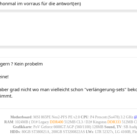
chonmal im vorraus für die antwort(en)
ngern ? Kein probelm
eine!
aber grad nicht wo man vielleicht schon "verlängerung-sets" bek
timmt.
Motherboard
: MSI 865PE Neo2-PFS PE v2.0
CPU
: P4 Prescott (So478) 3.2 GHz
@
RAM
: 1024MB ( D1# Legacy
DDR400
512MB CL3 / D2# Kingston
DDR333
512MB CL
Grafikkarte
: PoV Geforce 6600GT AGP (560/1100) 128MB
Sound, TV
: SB Audi
HDDs
: 80GB ST380021A, 200GB ST3200822AS
LWs
: LTR 52327s, LG 4160B, Fl