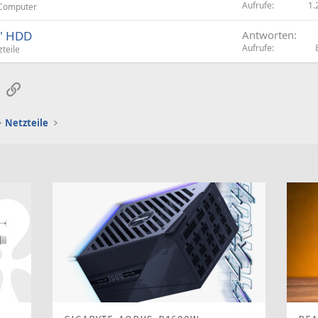
Aufrufe
1.
Computer
5" HDD
Antworten
Aufrufe
zteile
sApp
E-Mail
Link
Netzteile