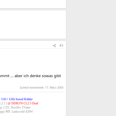
#2
ommt ... aber ich denke sowas gibt
Zuletzt bearbeitet:
17. März 2005
 3.61+ GHz boxed Kühler
2.5 )
@ DDR376 CL2.5 Dual
gy 2 ZS, TerraTec TValue
oppy
NT
: Linkworld 420W​