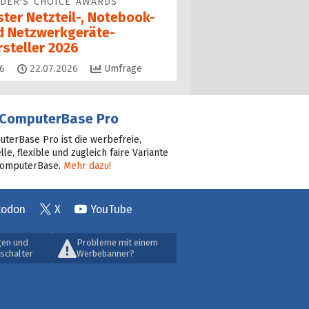
DER'S CHOICE AWARDS
ster Netzteil-, Notebook-
d Netzwerkgeräte-
rsteller 2026
Kommentare
6
22.07.2026
Umfrage
ComputerBase Pro
terBase Pro ist die werbefreie,
lle, flexible und zugleich faire Variante
ComputerBase.
Mehr dazu!
todon
X
YouTube
gen und
Probleme mit einem
schalter
Werbebanner?