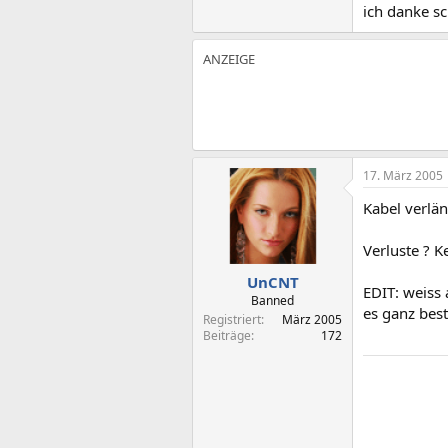
ich danke s
17. März 2005
Kabel verlä
Verluste ? K
UnCNT
EDIT: weiss 
Banned
es ganz bes
Registriert
März 2005
Beiträge
172