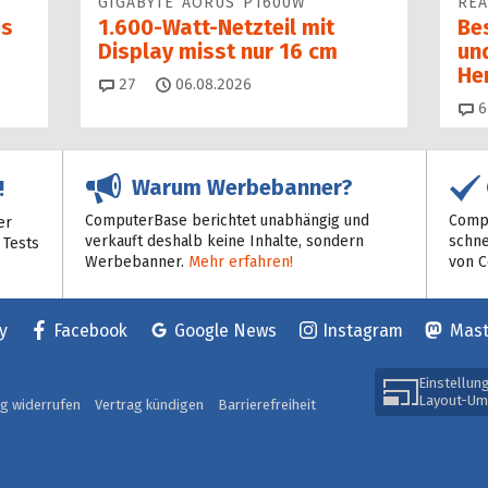
GIGABYTE AORUS P1600W
REA
as
1.600-Watt-Netzteil mit
Be
Display misst nur 16 cm
un
He
Kommentare
27
06.08.2026
6
Warum Werbebanner?
!
ComputerBase berichtet unabhängig und
Compu
er
verkauft deshalb keine Inhalte, sondern
schne
 Tests
Werbebanner.
Mehr erfahren!
von 
y
Facebook
Google News
Instagram
Mas
Einstellun
Layout-Um
ag widerrufen
Vertrag kündigen
Barrierefreiheit