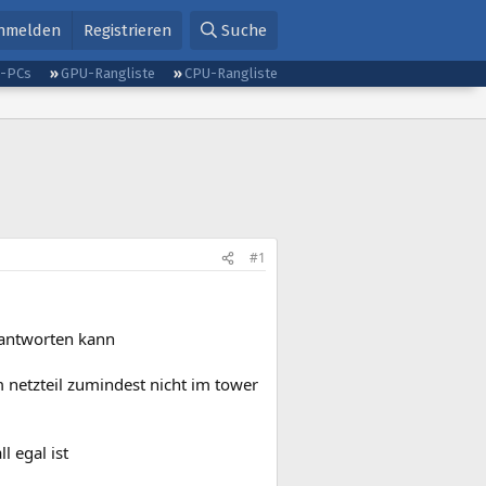
nmelden
Registrieren
Suche
g-PCs
GPU-Rangliste
CPU-Rangliste
#1
eantworten kann
 netzteil zumindest nicht im tower
l egal ist