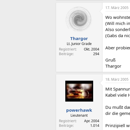
17. März 2005
Wo wohnste
(Will mich i
Also sonderl
(Gabs da ni
Thargor
Lt. Junior Grade
Aber probie
Registriert
Okt. 2004
Beiträge
294
Gruß
Thargor
18. März 2005
Mit Spannung
Kabel viele
Du mußt dan
powerhawk
dir die gem
Lieutenant
Registriert
Apr. 2004
Prinzipiell 
Beiträge
1.014