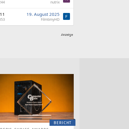
244
nutrix
11
19. August 2025
853
FilmtimyHD
BERICHT