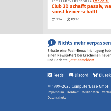
9-METER-USB4-KABEL
UPDATE
Club 3D schafft passiv, w
sonst keiner schafft
Kommentare
114
09:41
Nichts mehr verpassen
Erhalte eine Push-Benachrichtigung (od
einen Newsletter) bei Erscheinen neuer
und Berichte:
Jetzt anmelden!
Feeds
Discord
Bluesk
© 1999–2026 ComputerBase GmbH
Impressum
Kontakt
Mediadaten
Vertr
Datenschutz