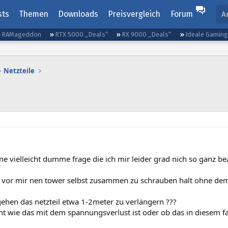
sts
Themen
Downloads
Preisvergleich
Forum
A
RAMageddon
RTX 5000 „Deals“
RX 9000 „Deals“
Ideale Gamin
Netzteile
ne vielleicht dumme frage die ich mir leider grad nich so ganz b
b vor mir nen tower selbst zusammen zu schrauben halt ohne dem
ehen das netzteil etwa 1-2meter zu verlängern ???
ht wie das mit dem spannungsverlust ist oder ob das in diesem fal