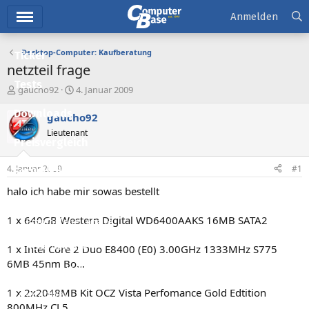
Hauptmenü
Anmelden
Desktop-Computer: Kaufberatung
Ticker
netzteil frage
Tests
E
E
gaucho92
4. Januar 2009
r
r
Downloads
s
s
gaucho92
t
t
Lieutenant
e
e
Preisvergleich
l
l
l
l
4. Januar 2009
#1
Forum
e
t
r
a
halo ich habe mir sowas bestellt
Aktuelles
m
1 x 640GB Western Digital WD6400AAKS 16MB SATA2
Empfohlene Inhalte
Neue Beiträge
1 x Intel Core 2 Duo E8400 (E0) 3.00GHz 1333MHz S775
6MB 45nm Bo...
Neueste Aktivitäten
1 x 2x2048MB Kit OCZ Vista Perfomance Gold Edtition
Leserartikel
800MHz CL5