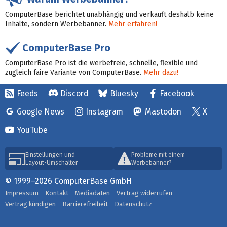
ComputerBase berichtet unabhängig und verkauft deshalb keine
Inhalte, sondern Werbebanner.
Mehr erfahren!
ComputerBase Pro
ComputerBase Pro ist die werbefreie, schnelle, flexible und
zugleich faire Variante von ComputerBase.
Mehr dazu!
Feeds
Discord
Bluesky
Facebook
Google News
Instagram
Mastodon
X
YouTube
Einstellungen und
Probleme mit einem
Layout-Umschalter
Werbebanner?
© 1999–2026 ComputerBase GmbH
Impressum
Kontakt
Mediadaten
Vertrag widerrufen
Vertrag kündigen
Barrierefreiheit
Datenschutz