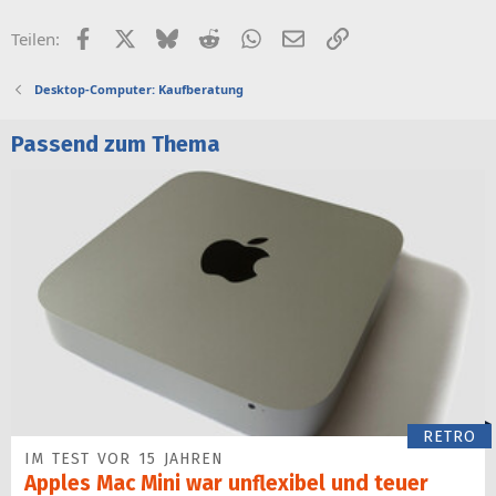
Facebook
X (Twitter)
Bluesky
Reddit
WhatsApp
E-Mail
Link
Teilen:
Desktop-Computer: Kaufberatung
Passend zum Thema
RETRO
IM TEST VOR 15 JAHREN
Apples Mac Mini war unflexibel und teuer