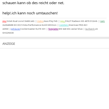
schauen kann ob des reicht oder net.
help!.ich kann noch umtauschen!
cpu
:
Intel dual core E 8400 (e0)
||
mobo:
Asus P5q P45
||
gpu:
PALIT Radeon HD 4870 512mb
||
ram:
2x2048MB Kit OCZ Vista Perfomance Gold Edtition
||
netztteiL:
Enermax PRO-82+
425W
||
gehäuse:
Coolermaster ELITE 331
||
festplatte:
WD 640 Gb caviar blue
||
laufwerk:
LG
GH22NS30