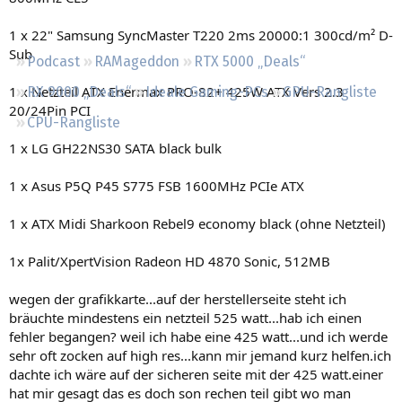
Regeln
1 x 22" Samsung SyncMaster T220 2ms 20000:1 300cd/m² D-
Sub
Podcast
RAMageddon
RTX 5000 „Deals“
1 x Netzteil ATX Enermax PRO-82+ 425W ATX Vers 2.3
RX 9000 „Deals“
Ideale Gaming-PCs
GPU-Rangliste
20/24Pin PCI
CPU-Rangliste
1 x LG GH22NS30 SATA black bulk
1 x Asus P5Q P45 S775 FSB 1600MHz PCIe ATX
1 x ATX Midi Sharkoon Rebel9 economy black (ohne Netzteil)
1x Palit/XpertVision Radeon HD 4870 Sonic, 512MB
wegen der grafikkarte...auf der herstellerseite steht ich
bräuchte mindestens ein netzteil 525 watt...hab ich einen
fehler begangen? weil ich habe eine 425 watt...und ich werde
sehr oft zocken auf high res...kann mir jemand kurz helfen.ich
dachte ich wäre auf der sicheren seite mit der 425 watt.einer
hat mir gesagt das es doch son rechen teil gibt wo man