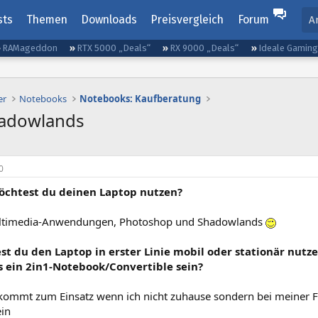
sts
Themen
Downloads
Preisvergleich
Forum
A
RAMageddon
RTX 5000 „Deals“
RX 9000 „Deals“
Ideale Gamin
er
Notebooks
Notebooks: Kaufberatung
adowlands
0
öchtest du deinen Laptop nutzen?
ultimedia-Anwendungen, Photoshop und Shadowlands
st du den Laptop in erster Linie mobil oder stationär nutz
es ein 2in1-Notebook/Convertible sein?
kommt zum Einsatz wenn ich nicht zuhause sondern bei meiner F
ein