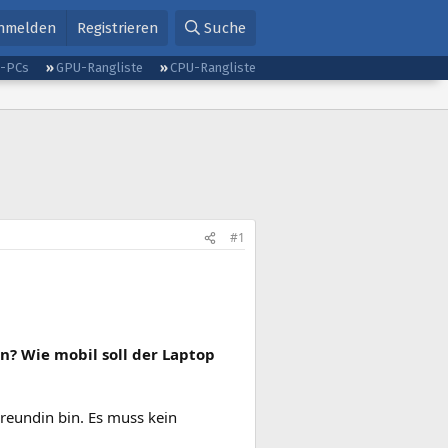
nmelden
Registrieren
Suche
g-PCs
GPU-Rangliste
CPU-Rangliste
#1
en? Wie mobil soll der Laptop
reundin bin. Es muss kein