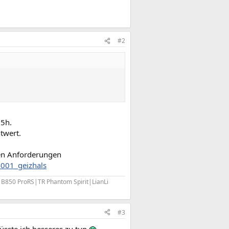
#2
 5h.
twert.
den Anforderungen
4001_geizhals
0 ProRS|TR Phantom Spirit|LianLi
#3
üsste ich besseres zu tun