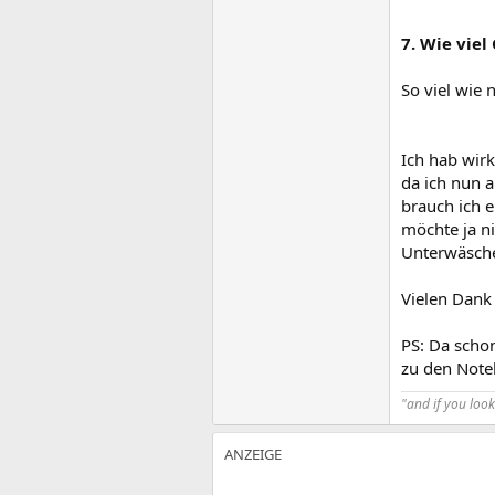
7. Wie vie
So viel wie
Ich hab wirk
da ich nun a
brauch ich e
möchte ja n
Unterwäsche
Vielen Dank
PS: Da schon
zu den Noteb
"and if you look 