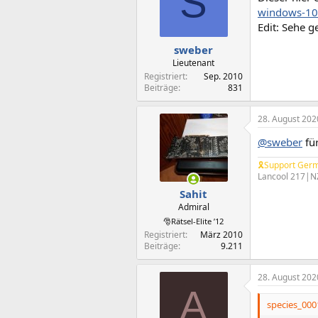
S
windows-1
Edit: Sehe g
sweber
Lieutenant
Registriert
Sep. 2010
Beiträge
831
28. August 202
@sweber
für
🎗Support Germ
Lancool 217|N
Sahit
Admiral
🎅Rätsel-Elite ’12
Registriert
März 2010
Beiträge
9.211
28. August 202
A
species_0001