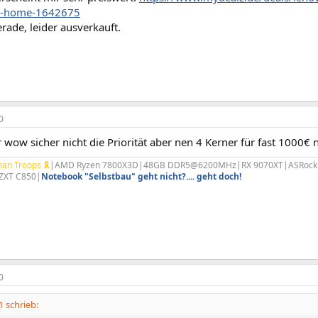
0-home-1642675
erade, leider ausverkauft.
0
 wow sicher nicht die Priorität aber nen 4 Kerner für fast 1000€ 
an Troops 🎗
|AMD Ryzen 7800X3D|48GB DDR5@6200MHz|RX 9070XT|ASRock B85
ZXT C850|
Notebook "Selbstbau" geht nicht?.... geht doch!
0
 schrieb: