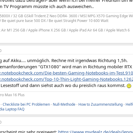
m TV Programm müsste ich auch ausweichen..
800X / 32 GB GSkill Trident Z Neo DDR4- 3600 / MSI MPG X570 Gaming Edge Wif
/ Be quiet pure base 500 DX / Be quiet Straight Power 10 600 Watt
Air M1 256 GB / Apple iPhone X 256 GB / Apple iPad Air 64 GB / Apple Watch 6
0
 auf Akku.... unmöglich. Rechne mit irgendwas Richtung 1,5h.
temanforderungen "GTX1080" wird man in Richtung mobiler RT
.notebookcheck.com/Die-besten-Gaming-Notebooks-im-Test.910
w.notebookcheck.com/Top-10-Thin-Light-Gaming-Notebooks.126
l Lesestoff und dann siehst auch wo du preislich raus kommst.
Pro Max 16 Plus
-
Checkliste bei PC Problemen
-
Null-Methode
-
How to Zusammenstellung
-
Helf
dia Laptop FAQ
0
erscheint mir sehr preiswert:
https://www.mydealz.de/deals/lenov