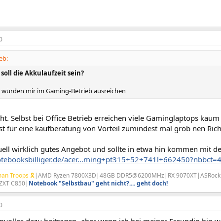
0
eb:
 soll die Akkulaufzeit sein?
 würden mir im Gaming-Betrieb ausreichen
ht. Selbst bei Office Betrieb erreichen viele Gaminglaptops kaum
st für eine kaufberatung von Vorteil zumindest mal grob nen Rich
ktuell wirklich gutes Angebot und sollte in etwa hin kommen mit 
otebooksbilliger.de/acer...ming+pt315+52+741l+662450?nbbct=
an Troops 🎗
|AMD Ryzen 7800X3D|48GB DDR5@6200MHz|RX 9070XT|ASRock B85
ZXT C850|
Notebook "Selbstbau" geht nicht?.... geht doch!
0
nvolles dazu beitragen- aber wenn ich bei meiner Freundin bin w