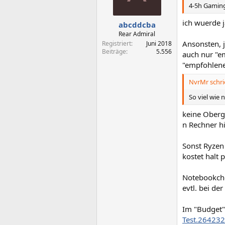
4-5h Gaming
ich wuerde j
abcddcba
Rear Admiral
Ansonsten, j
Registriert
Juni 2018
Beiträge
5.556
auch nur "e
"empfohlene
NvrMr schri
So viel wie
keine Oberg
n Rechner hi
Sonst Ryzen
kostet halt 
Notebookche
evtl. bei de
Im "Budget"
Test.264232