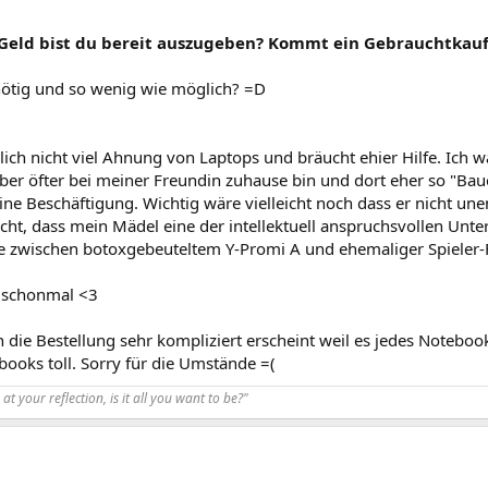
l Geld bist du bereit auszugeben? Kommt ein Gebrauchtkauf
 nötig und so wenig wie möglich? =D
lich nicht viel Ahnung von Laptops und bräucht ehier Hilfe. Ich 
ber öfter bei meiner Freundin zuhause bin und dort eher so "Bau
ine Beschäftigung. Wichtig wäre vielleicht noch dass er nicht u
icht, dass mein Mädel eine der intellektuell anspruchsvollen Un
 zwischen botoxgebeuteltem Y-Promi A und ehemaliger Spieler-
 schonmal <3
 die Bestellung sehr kompliziert erscheint weil es jedes Noteboo
ooks toll. Sorry für die Umstände =(
at your reflection, is it all you want to be?"