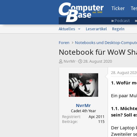
Ticker
Te
Podcast
Aktuelles
Leserartikel
Regeln
Foren
Notebooks und Desktop-Comput
Notebook für WoW Sh
E
E
NvrMr
28. August 2020
r
r
s
s
28. August 202
t
t
1. Wofür m
e
e
l
l
l
l
Ein paar M
e
t
NvrMr
r
a
1.1. Möchte
m
Cadet 4th Year
sein? Soll 
Registriert
Apr. 2011
Beiträge
115
Der Laptop 
Zweiteiler s