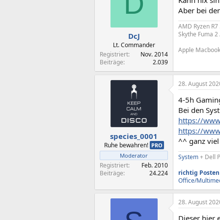
D
Aber bei de
AMD Ryzen R7 5
Skythe Fuma 2 
DcJ
Lt. Commander
Apple Macbook 
Registriert
Nov. 2014
Beiträge
2.039
28. August 202
4-5h Gaming
Bei den Sys
https://www
https://ww
species_0001
^^ ganz vie
Ruhe bewahren!
PRO
Moderator
System
+ Dell 
Registriert
Feb. 2010
richtig Posten
Beiträge
24.224
Office/Multime
28. August 202
Dieser hier 