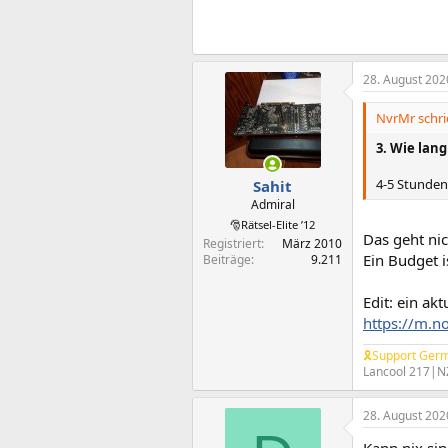
28. August 202
NvrMr schri
3. Wie lang
4-5 Stunden
Sahit
Admiral
🎅Rätsel-Elite ’12
Das geht nic
Registriert
März 2010
Ein Budget i
Beiträge
9.211
Edit: ein a
https://m.n
🎗Support Germ
Lancool 217|N
28. August 202
Kann nix sin