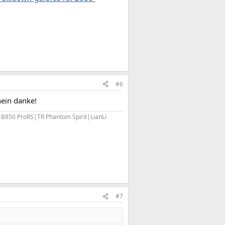
#6
nein danke!
0 ProRS|TR Phantom Spirit|LianLi
#7