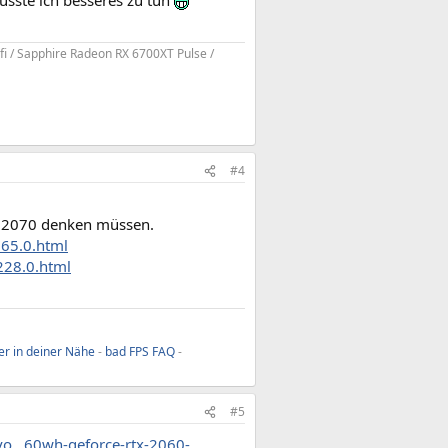
i / Sapphire Radeon RX 6700XT Pulse /
#4
X 2070 denken müssen.
65.0.html
228.0.html
er in deiner Nähe
-
bad FPS FAQ
-
#5
o...60wh-geforce-rtx-2060-