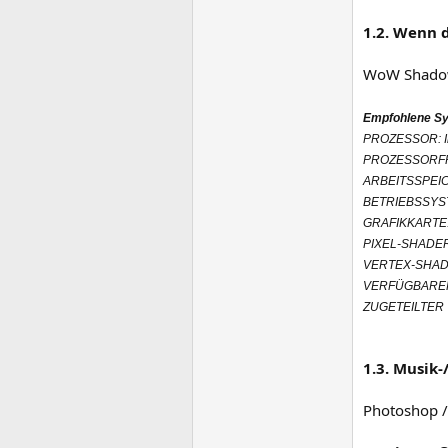
1.2. Wenn 
WoW Shado
Empfohlene Sy
PROZESSOR: In
PROZESSORFR
ARBEITSSPEIC
BETRIEBSSYSTE
GRAFIKKARTE: 
PIXEL-SHADER
VERTEX-SHADE
VERFÜGBARER 
ZUGETEILTER 
1.3. Musik
Photoshop 