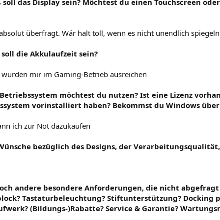
ß soll das Display sein? Möchtest du einen Touchscreen ode
 absolut überfragt. Wär halt toll, wenn es nicht unendlich spiegel
 soll die Akkulaufzeit sein?
 würden mir im Gaming-Betrieb ausreichen
 Betriebssystem möchtest du nutzen? Ist eine Lizenz vorha
bssystem vorinstalliert haben? Bekommst du Windows über 
ann ich zur Not dazukaufen
 Wünsche bezüglich des Designs, der Verarbeitungsqualität,
 noch andere besondere Anforderungen, die nicht abgefrag
ck? Tastaturbeleuchtung? Stiftunterstützung? Docking p
fwerk? (Bildungs-)Rabatte? Service & Garantie? Wartungs