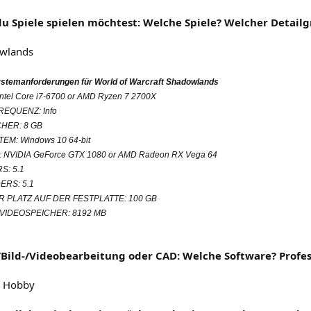
du Spiele spielen möchtest: Welche Spiele? Welcher Detailg
wlands
stemanforderungen für World of Warcraft Shadowlands
tel Core i7-6700 or AMD Ryzen 7 2700X
EQUENZ: Info
HER: 8 GB
M: Windows 10 64-bit
NVIDIA GeForce GTX 1080 or AMD Radeon RX Vega 64
S: 5.1
RS: 5.1
PLATZ AUF DER FESTPLATTE: 100 GB
VIDEOSPEICHER: 8192 MB
-/Bild-/Videobearbeitung oder CAD: Welche Software? Profe
/ Hobby