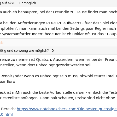
 auf Akku.... unmöglich.
a auch eh behaupten, bei der Freundin zu Hause findet man noch e
a bei den Anforderungen RTX2070 aufwaerts - fuer das Spiel eigen
mpfohlen", man kann auch mal bei den Settings paar Regler nach 
 Systemanforderungen" bedeutet ist eh unklar oft. Ist das 1080p 
eb:
 nötig und so wenig wie möglich? =D
renze zu nennen ist Quatsch. Ausserdem, wenn es bei der Freundi
nstellen, wenn dort unbedingt gezockt werden soll.
 Renoir (oder wenn es unbedingt sein muss, obwohl teurer Intel 
paar Euro
ck ist mMn auch die beste Auflaufstelle dafuer - einfach die Tes
r Bestenliste anfangen. Dann halt schauen, Preise sind nicht ohne
 Bereich:
https://www.notebookcheck.com/Die-besten-guenstig
.0.html