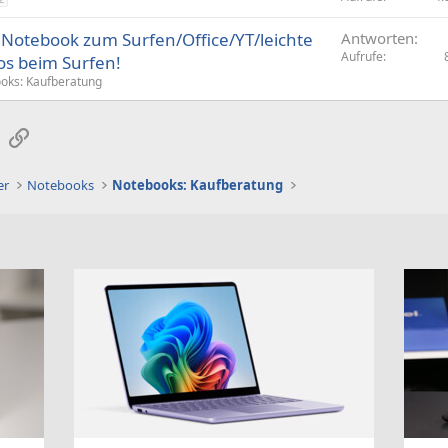
 Notebook zum Surfen/Office/YT/leichte
Antworten
Aufrufe
los beim Surfen!
oks: Kaufberatung
sApp
E-Mail
Link
er
Notebooks
Notebooks: Kaufberatung