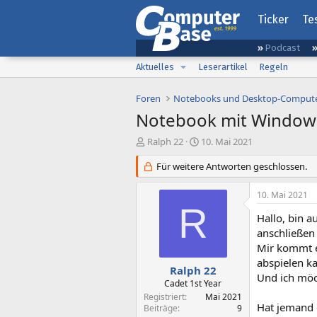
Ticker
Te
Podcast
Aktuelles
Leserartikel
Regeln
Foren
Notebooks und Desktop-Comput
Notebook mit Windows
E
E
Ralph 22
10. Mai 2021
r
r
s
Für weitere Antworten geschlossen.
s
t
t
e
e
10. Mai 2021
l
l
R
l
l
Hallo, bin 
e
t
anschließen
r
a
Mir kommt e
m
abspielen k
Ralph 22
Und ich möc
Cadet 1st Year
Registriert
Mai 2021
Hat jemand 
Beiträge
9