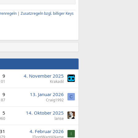
renregeln
|
Zusatzregeln bzgl. billiger Keys
9
4. November 2025
101
Krakadil
9
13. Januar 2026
C
187
Craig1992
5
14. Oktober 2025
960
lanse
31
4. Februar 2026
I
879
IDontWantAName