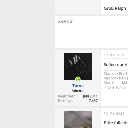
Gruß Ralph
10. Mai 2021
Sollen nur 
Macbook Pro 1
Macbook Neo |
Mac Mini | M4
Toms
iPhone 16 Pro
Admiral
Registriert
Juni 2011
Beiträge
7.487
10. Mai 2021
Bitte fülle 