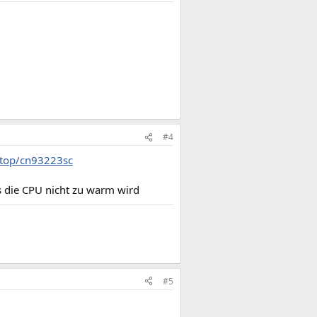
#4
ptop/cn93223sc
 die CPU nicht zu warm wird
#5