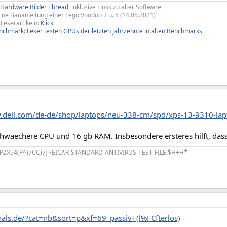
 Hardware Bilder Thread,
inklusive Links zu alter Software
ine Bauanleitung einer Lego Voodoo 2 u. 5 (14.05.2021)
 Leserartikeln:
Klick
hmark: Leser testen GPUs der letzten Jahrzehnte in alten Benchmarks
.dell.com/de-de/shop/laptops/neu-338-cm/spd/xps-13-9310-la
hwaechere CPU und 16 gb RAM. Insbesondere ersteres hilft, dass
PZX54(P^)7CC)7}$EICAR-STANDARD-ANTIVIRUS-TEST-FILE!$H+H*
zhals.de/?cat=nb&sort=p&xf=69_passiv+(l%FCfterlos)