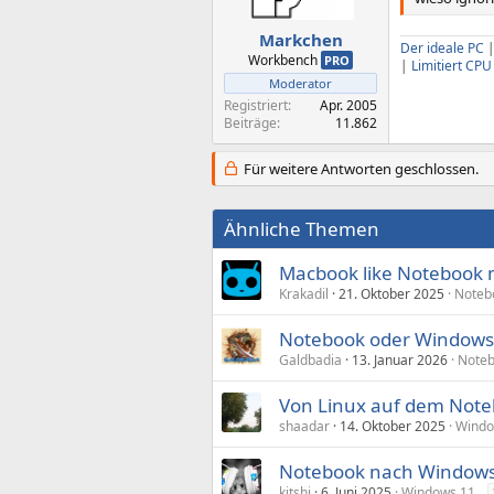
Markchen
Der ideale PC
Workbench
PRO
|
Limitiert CP
Moderator
Registriert
Apr. 2005
Beiträge
11.862
Für weitere Antworten geschlossen.
Ähnliche Themen
Macbook like Notebook
Krakadil
21. Oktober 2025
Noteb
Notebook oder Windows 
Galdbadia
13. Januar 2026
Note
Von Linux auf dem Note
shaadar
14. Oktober 2025
Windo
Notebook nach Windows 1
kitshi
6. Juni 2025
Windows 11