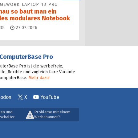
AMEWORK LAPTOP 13 PRO
nau so baut man ein
lles modulares Notebook
Kommentare
35
27.07.2026
ComputerBase Pro
terBase Pro ist die werbefreie,
lle, flexible und zugleich faire Variante
ComputerBase.
Mehr dazu!
todon
X
YouTube
gen und
Probleme mit einem
schalter
Werbebanner?