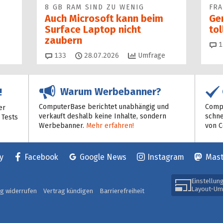
8 GB RAM SIND ZU WENIG
FR
Auch Microsoft kann beim
Ge
Surface Laptop nicht
to
zaubern
1
Kommentare
133
28.07.2026
Umfrage
Warum Werbebanner?
!
ComputerBase berichtet unabhängig und
Compu
er
verkauft deshalb keine Inhalte, sondern
schne
 Tests
Werbebanner.
Mehr erfahren!
von 
y
Facebook
Google News
Instagram
Mas
Einstellun
Layout-Um
ag widerrufen
Vertrag kündigen
Barrierefreiheit