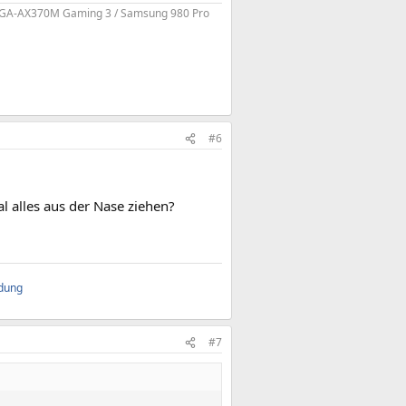
te GA-AX370M Gaming 3 / Samsung 980 Pro
#6
l alles aus der Nase ziehen?
ndung
#7