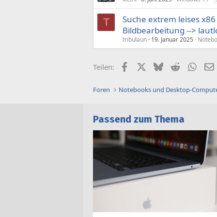
Suche extrem leises x86
T
Bildbearbeitung --> laut
tribulaun
19. Januar 2025
Notebo
Facebook
X (Twitter)
Bluesky
Reddit
What
Teilen:
Foren
Notebooks und Desktop-Comput
Passend zum Thema