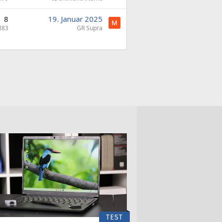
8
19. Januar 2025
883
GR Supra
TEST