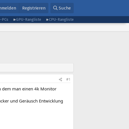
nmelden
Registrieren
Suche
g-PCs
GPU-Rangliste
CPU-Rangliste
#1
an dem man einen 4k Monitor
ücker und Geräusch Entwicklung