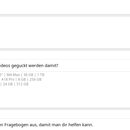
Videos geguckt werden damit?
6" | M4 Max | 36 GB | 1 TB
 A18 Pro | 8 GB | 256 GB
 | 24 GB | 512 GB
den Fragebogen aus, damit man dir helfen kann.