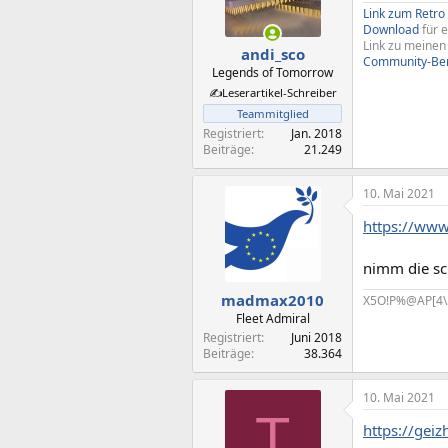
Link zum Retro
Download
für e
Link zu meinen
andi_sco
Community-Benc
Legends of Tomorrow
✍️Leserartikel-Schreiber
Teammitglied
Registriert
Jan. 2018
Beiträge
21.249
10. Mai 2021
https://www
nimm die sc
madmax2010
X5O!P%@AP[4\
Fleet Admiral
Registriert
Juni 2018
Beiträge
38.364
10. Mai 2021
T
https://gei