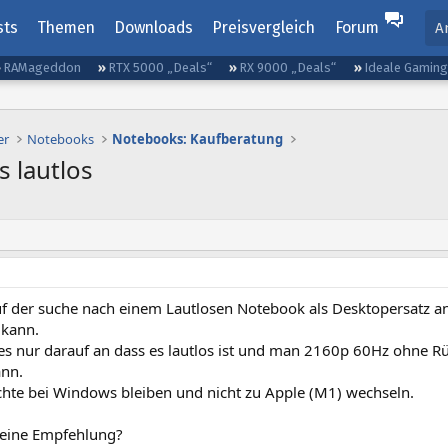
sts
Themen
Downloads
Preisvergleich
Forum
A
RAMageddon
RTX 5000 „Deals“
RX 9000 „Deals“
Ideale Gamin
er
Notebooks
Notebooks: Kaufberatung
 lautlos
auf der suche nach einem Lautlosen Notebook als Desktopersatz 
 kann.
s nur darauf an dass es lautlos ist und man 2160p 60Hz ohne R
ann.
hte bei Windows bleiben und nicht zu Apple (M1) wechseln.
eine Empfehlung?