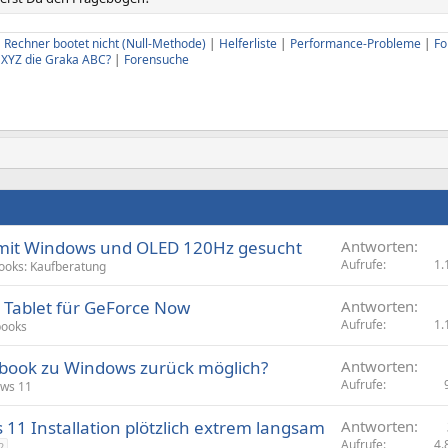
|
Rechner bootet nicht (Null-Methode)
|
Helferliste
|
Performance-Probleme
|
Fo
U XYZ die Graka ABC?
|
Forensuche
 mit Windows und OLED 120Hz gesucht
Antworten
Aufrufe
1.
ooks: Kaufberatung
Tablet für GeForce Now
Antworten
Aufrufe
1.
books
book zu Windows zurück möglich?
Antworten
Aufrufe
ws 11
1 Installation plötzlich extrem langsam
Antworten
Aufrufe
4.
2