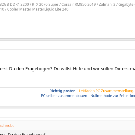
 32GB DDR4 3200 / RTX 2070 Super / Corsair RM850 2019 / Zalman i3 / Gigaby
10 / Cooler Master MasterLiquid Lite 240
erst Du den Fragebogen? Du willst Hilfe und wir sollen Dir erstma
Richtig posten
/
Leitfaden PC Zusammenstellung
.
PC selber zusammenbauen
/
Nullmethode zur Fehlerfi
schrieb:
ierst Du den Fragebogen?